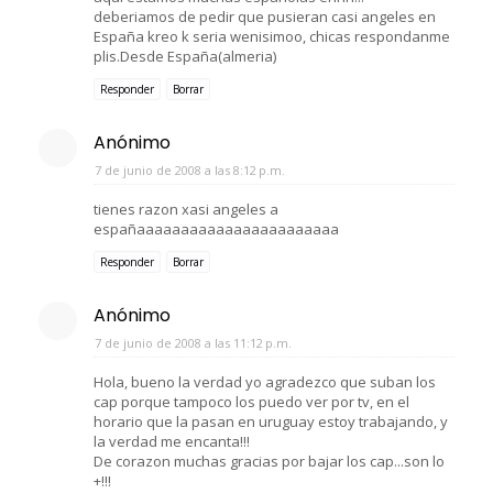
deberiamos de pedir que pusieran casi angeles en
España kreo k seria wenisimoo, chicas respondanme
plis.Desde España(almeria)
Responder
Borrar
Anónimo
7 de junio de 2008 a las 8:12 p.m.
tienes razon xasi angeles a
españaaaaaaaaaaaaaaaaaaaaaaa
Responder
Borrar
Anónimo
7 de junio de 2008 a las 11:12 p.m.
Hola, bueno la verdad yo agradezco que suban los
cap porque tampoco los puedo ver por tv, en el
horario que la pasan en uruguay estoy trabajando, y
la verdad me encanta!!!
De corazon muchas gracias por bajar los cap...son lo
+!!!