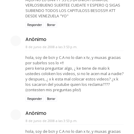
VERLOS!BUENO SUERTEE CUIDATE Y ESPERO Q SIGAS
SUBIENDO TODOS LOS CAPITULOSS BESOSS!!! ATT
DESDE VENEZUELA "YO"
Responder
Borrar
Anónimo
8 de junio de 2008 a las 3:53 p.m.
hola, soy de bcn y C.A no lo dan x tv, y muxas gracias
por subirlos sos lo +!!
pero keria preguntar algo, ¿ ke tiene de malo k
ustedes coloken los videos, si no le acen mal a nadie?
y despues, ¿ x k esta mal colocar estos videos? ¿x k
los sacaron del youtube quien los reclama????
(contesten mis preguntas plis!)
Responder
Borrar
Anónimo
8 de junio de 2008 a las 3:53 p.m.
hola, soy de bcn y C.A no lo dan x tv, y muxas gracias