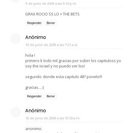
9 de junio de 2008 a las 9:53 p.m.
GRAX ROCIO SS LO + THE BETS
Responder
Borrar
Anónimo
10 de junio de 2008 a las 7:31 a.m.
hola !
primero k todo mil gracias por subirr los capituloss yo
soy the israel y no puedo ver los!
segundo: donde esta capitulo 48? ponelo!!!
gracias....:)
Responder
Borrar
Anónimo
10 de junio de 2008 a las 10:55 a.m.
anonimo.