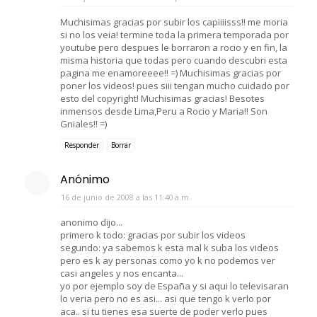
Muchisimas gracias por subir los capiiiisss!! me moria
si no los veia! termine toda la primera temporada por
youtube pero despues le borraron a rocio y en fin, la
misma historia que todas pero cuando descubri esta
pagina me enamoreeee!! =) Muchisimas gracias por
poner los videos! pues siii tengan mucho cuidado por
esto del copyright! Muchisimas gracias! Besotes
inmensos desde Lima,Peru a Rocio y Maria!! Son
Gniales!! =)
Responder
Borrar
Anónimo
16 de junio de 2008 a las 11:40 a.m.
anonimo dijo...
primero k todo: gracias por subir los videos
segundo: ya sabemos k esta mal k suba los videos
pero es k ay personas como yo k no podemos ver
casi angeles y nos encanta...
yo por ejemplo soy de España y si aqui lo televisaran
lo veria pero no es asi... asi que tengo k verlo por
aca.. si tu tienes esa suerte de poder verlo pues