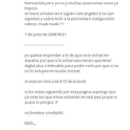
bienvenida pero yo no y muchas poersonas como yo
tmpoco
un beso a todas las k siguen casi angeles k no son
egoistas y sobre todo a la personita k cuelga estos
videos. muak muak ^^
7 de junio de 2008 06:31
----------------------------------
yo queria responder a lo de que no lo echan en
españa, por que si lo echan peo tienes que tener
digital plus o telecable para poder verlo por que si no
no lo incluyen en la tele normal.
lo exan en nick a las 8.15 de la tarde
si los estas siguiendo por esta pagina supongo que
ya viste los que estan echando en nick peo yo por si
acaso lo pongoo :P
un besiitoo a tods(KK)
kRiiS,,,