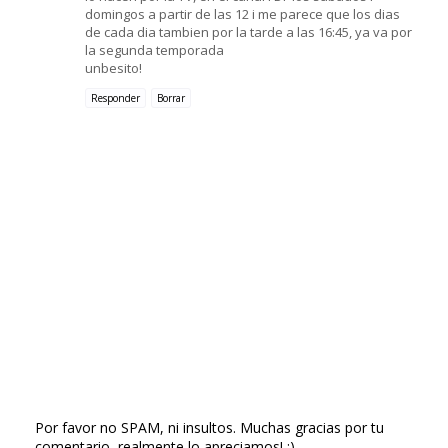
domingos a partir de las 12 i me parece que los dias
de cada dia tambien por la tarde a las 16:45, ya va por
la segunda temporada
unbesito!
Responder
Borrar
Por favor no SPAM, ni insultos. Muchas gracias por tu
comentario, realmente lo apreciamos! :)