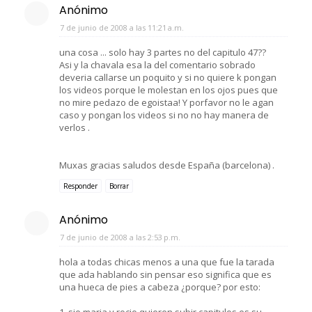
Anónimo
7 de junio de 2008 a las 11:21 a.m.
una cosa ... solo hay 3 partes no del capitulo 47??
Asi y la chavala esa la del comentario sobrado
deveria callarse un poquito y si no quiere k pongan
los videos porque le molestan en los ojos pues que
no mire pedazo de egoistaa! Y porfavor no le agan
caso y pongan los videos si no no hay manera de
verlos .
Muxas gracias saludos desde España (barcelona) .
Responder
Borrar
Anónimo
7 de junio de 2008 a las 2:53 p.m.
hola a todas chicas menos a una que fue la tarada
que ada hablando sin pensar eso significa que es
una hueca de pies a cabeza ¿porque? por esto:
1. sie maria y rocio quieren subir capitulos es su