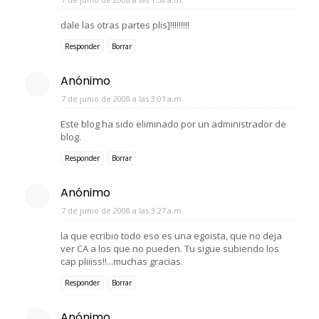
dale las otras partes plis]!!!!!!!!!
Responder
Borrar
Anónimo
7 de junio de 2008 a las 3:01 a.m.
Este blog ha sido eliminado por un administrador de
blog.
Responder
Borrar
Anónimo
7 de junio de 2008 a las 3:27 a.m.
la que ecribio todo eso es una egoista, que no deja
ver CA a los que no pueden. Tu sigue subiendo los
cap pliiiss!!...muchas gracias.
Responder
Borrar
Anónimo