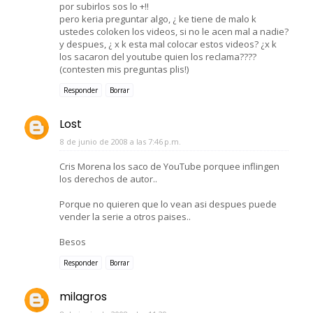
por subirlos sos lo +!!
pero keria preguntar algo, ¿ ke tiene de malo k
ustedes coloken los videos, si no le acen mal a nadie?
y despues, ¿ x k esta mal colocar estos videos? ¿x k
los sacaron del youtube quien los reclama????
(contesten mis preguntas plis!)
Responder
Borrar
Lost
8 de junio de 2008 a las 7:46 p.m.
Cris Morena los saco de YouTube porquee inflingen
los derechos de autor..
Porque no quieren que lo vean asi despues puede
vender la serie a otros paises..
Besos
Responder
Borrar
milagros