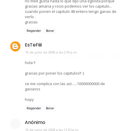
no mee gusta nada lo que dijo una egoista porque
gracias amaria y rocio podemos ver los capitulo...
cuando ponen el capitulo 48 entero tengo ganas de
verlo .
gracias
Responder
Borrar
EsTeFiiii
10 de junio de 2008 a las 2:39 p.m.
hola !!
gracias por poner los capitulos!! :)
se me complica con las act......10000000000 de
gaciasss
hopy
Responder
Borrar
Anónimo
10 de junio de 2008 a las 11:05 p.m.