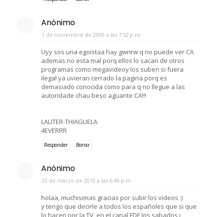
Anónimo
1 de noviembre de 2009 a las 7:52 p.m.
Uyy sos una egoistaa hay gwnrw q no puede ver CA
ademas no esta mal porq ellos lo sacan de otros
programas como megavideoy los suben si fuera
ilegal ya uvieran cerrado la pagina porq es
demasiado conocida como para q no llegue a las
autoridade chau beso aguante CA!!!
LALITER-THIAGUELA
4EVERRR
Responder
Borrar
Anónimo
22 de marzo de 2010 a las 6:49 p.m.
holaa, muchisimas gracias por subir los videos :)
y tengo que decirle a todos los españoles que si que
lo hacen por la TV, en el canal FDF los sabados i