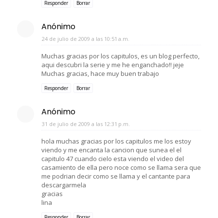
Responder
Borrar
Anónimo
24 de julio de 2009 a las 10:51 a.m.
Muchas gracias por los capitulos, es un blog perfecto,
aqui descubri la serie y me he enganchado!! jeje
Muchas gracias, hace muy buen trabajo
Responder
Borrar
Anónimo
31 de julio de 2009 a las 12:31 p.m.
hola muchas gracias por los capitulos me los estoy
viendo y me encanta la cancion que sunea el el
capitulo 47 cuando cielo esta viendo el video del
casamiento de ella pero noce como se llama sera que
me podrian decir como se llama y el cantante para
descargarmela
gracias
lina
Responder
Borrar