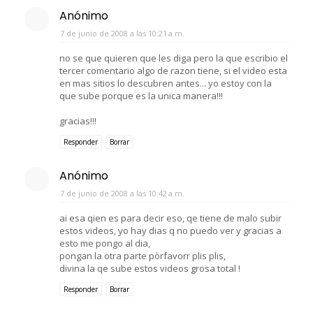
Anónimo
7 de junio de 2008 a las 10:21 a.m.
no se que quieren que les diga pero la que escribio el
tercer comentario algo de razon tiene, si el video esta
en mas sitios lo descubren antes... yo estoy con la
que sube porque es la unica manera!!!
gracias!!!
Responder
Borrar
Anónimo
7 de junio de 2008 a las 10:42 a.m.
ai esa qien es para decir eso, qe tiene de malo subir
estos videos, yo hay dias q no puedo ver y gracias a
esto me pongo al dia,
pongan la otra parte pòrfavorr plis plis,
divina la qe sube estos videos grosa total !
Responder
Borrar