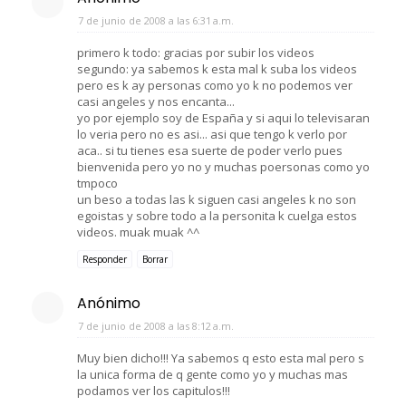
7 de junio de 2008 a las 6:31 a.m.
primero k todo: gracias por subir los videos
segundo: ya sabemos k esta mal k suba los videos
pero es k ay personas como yo k no podemos ver
casi angeles y nos encanta...
yo por ejemplo soy de España y si aqui lo televisaran
lo veria pero no es asi... asi que tengo k verlo por
aca.. si tu tienes esa suerte de poder verlo pues
bienvenida pero yo no y muchas poersonas como yo
tmpoco
un beso a todas las k siguen casi angeles k no son
egoistas y sobre todo a la personita k cuelga estos
videos. muak muak ^^
Responder
Borrar
Anónimo
7 de junio de 2008 a las 8:12 a.m.
Muy bien dicho!!! Ya sabemos q esto esta mal pero s
la unica forma de q gente como yo y muchas mas
podamos ver los capitulos!!!