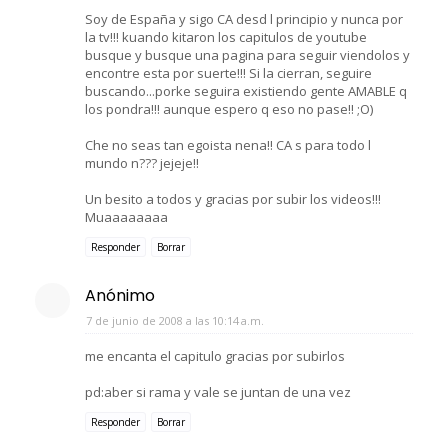
Soy de España y sigo CA desd l principio y nunca por
la tv!!! kuando kitaron los capitulos de youtube
busque y busque una pagina para seguir viendolos y
encontre esta por suerte!!! Si la cierran, seguire
buscando...porke seguira existiendo gente AMABLE q
los pondra!!! aunque espero q eso no pase!! ;O)
Che no seas tan egoista nena!! CA s para todo l
mundo n??? jejeje!!
Un besito a todos y gracias por subir los videos!!!
Muaaaaaaaa
Responder
Borrar
Anónimo
7 de junio de 2008 a las 10:14 a.m.
me encanta el capitulo gracias por subirlos
pd:aber si rama y vale se juntan de una vez
Responder
Borrar