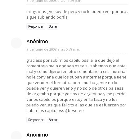
8 de junio de 2008 a las 11:29 p.m.
mil gracias , yo soy de peru y no lo puedo ver por aca .
sigue subiendo porfis.
Responder
Borrar
Anónimo
9 de junio de 2008 a las 5:38 a.m.
graciass por subirr los capituloss! a la que dejo el
comentario mala ondaaa osea sii sabemos que esta
mal y como dijeron en otro comentario a cris morena
no le conviene que los suban a internet porque tiene
que vender el formato....pero mucha gente no lo
puede ver y quiere verlo y no solo de otros paisess!
de arg tmbb porque yo soy de argentina y me pierdo
varios capitulos porque estoy en la facu y no los
puedo ver..asique felicito a las que se esfuerzan por
subirr los capituloss :) besotee
Responder
Borrar
Anónimo