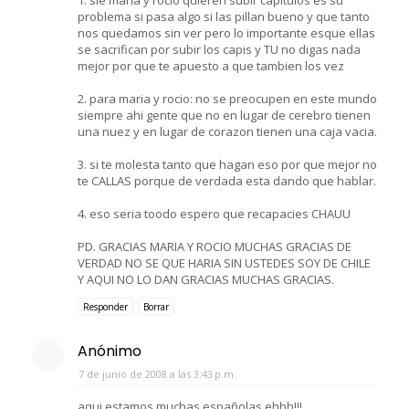
problema si pasa algo si las pillan bueno y que tanto
nos quedamos sin ver pero lo importante esque ellas
se sacrifican por subir los capis y TU no digas nada
mejor por que te apuesto a que tambien los vez
2. para maria y rocio: no se preocupen en este mundo
siempre ahi gente que no en lugar de cerebro tienen
una nuez y en lugar de corazon tienen una caja vacia.
3. si te molesta tanto que hagan eso por que mejor no
te CALLAS porque de verdada esta dando que hablar.
4. eso seria toodo espero que recapacies CHAUU
PD. GRACIAS MARIA Y ROCIO MUCHAS GRACIAS DE
VERDAD NO SE QUE HARIA SIN USTEDES SOY DE CHILE
Y AQUI NO LO DAN GRACIAS MUCHAS GRACIAS.
Responder
Borrar
Anónimo
7 de junio de 2008 a las 3:43 p.m.
aqui estamos muchas españolas ehhh!!!