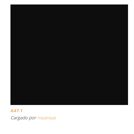
A47.1
Cargado por
rousrous