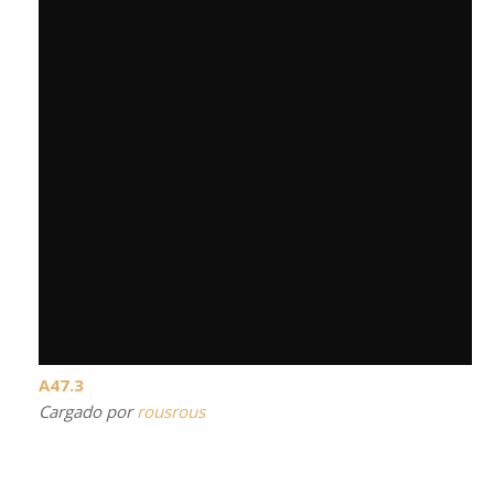
A47.3
Cargado por
rousrous