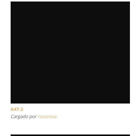
A47.2
Cargado por
rousrous