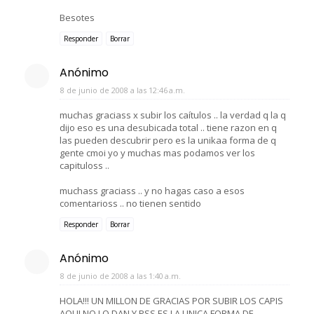
Besotes
Responder
Borrar
Anónimo
8 de junio de 2008 a las 12:46 a.m.
muchas graciass x subir los caítulos .. la verdad q la q
dijo eso es una desubicada total .. tiene razon en q
las pueden descubrir pero es la unikaa forma de q
gente cmoi yo y muchas mas podamos ver los
capituloss ..
muchass graciass .. y no hagas caso a esos
comentarioss .. no tienen sentido
Responder
Borrar
Anónimo
8 de junio de 2008 a las 1:40 a.m.
HOLA!!! UN MILLON DE GRACIAS POR SUBIR LOS CAPIS
AQUI NO LO DAN Y PSS ES LA UNICA FORMA DE