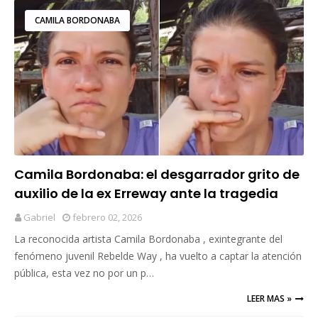
CAMILA BORDONABA
Camila Bordonaba: el desgarrador grito de
auxilio de la ex Erreway ante la tragedia
ambiental en la Patagonia
Gabriel
febrero 02, 2026
La reconocida artista Camila Bordonaba , exintegrante del
fenómeno juvenil Rebelde Way , ha vuelto a captar la atención
pública, esta vez no por un p…
LEER MAS »