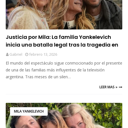
Justicia por Mila: La familia Yankelevich
inicia una batalla legal tras la tragedia en
Miami
Gabriel
febrero 13, 2026
El mundo del espectáculo sigue conmocionado por el presente
de una de las familias más influyentes de la televisión
argentina. Tras meses de un silen…
LEER MAS »
MILA YANKELEVICH