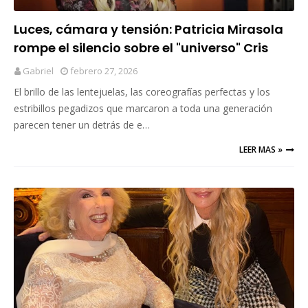
Luces, cámara y tensión: Patricia Mirasola
rompe el silencio sobre el "universo" Cris
Morena
Gabriel
febrero 27, 2026
El brillo de las lentejuelas, las coreografías perfectas y los
estribillos pegadizos que marcaron a toda una generación
parecen tener un detrás de e…
LEER MAS »