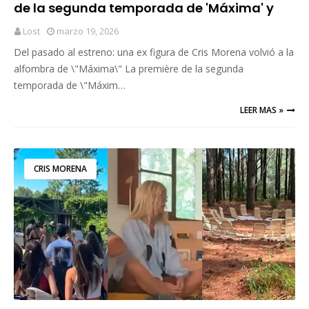
de la segunda temporada de 'Máxima' y
generó repercusión
Lost
marzo 19, 2026
Del pasado al estreno: una ex figura de Cris Morena volvió a la
alfombra de \"Máxima\" La première de la segunda
temporada de \"Máxim…
LEER MAS »
CRIS MORENA