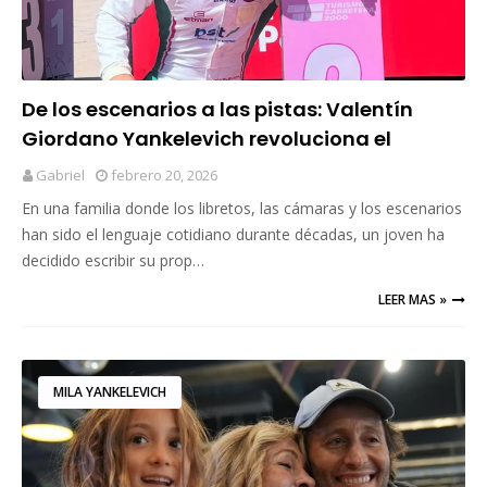
De los escenarios a las pistas: Valentín
Giordano Yankelevich revoluciona el
TC2000
Gabriel
febrero 20, 2026
En una familia donde los libretos, las cámaras y los escenarios
han sido el lenguaje cotidiano durante décadas, un joven ha
decidido escribir su prop…
LEER MAS »
MILA YANKELEVICH