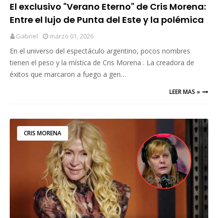
El exclusivo "Verano Eterno" de Cris Morena:
Entre el lujo de Punta del Este y la polémica
por los 1.500 dólares
Gabriel
marzo 01, 2026
En el universo del espectáculo argentino, pocos nombres
tienen el peso y la mística de Cris Morena . La creadora de
éxitos que marcaron a fuego a gen…
LEER MAS »
CRIS MORENA