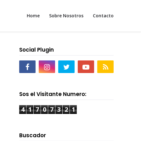
Home
Sobre Nosotros
Contacto
Social Plugin
Sos el Visitante Numero:
4
1
7
0
7
3
2
1
Buscador