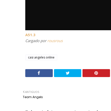
A51.3
Cargado por
rousrous
casi angeles online
ANTIGUOS
Team Angels