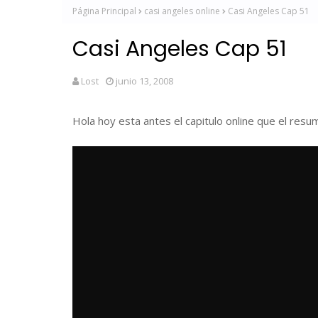
Página Principal
casi angeles online
Casi Angeles Cap 51
Casi Angeles Cap 51
Lost
junio 13, 2008
Hola hoy esta antes el capitulo online que el resum