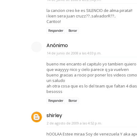
la cancion creo ke es SILENCIO de alma pirata!!
i kien sera juan cruzz??..salvadorR??..
Caritoo!
Responder
Borrar
Anónimo
14 de junio de 2008 a las 4:03 p.m.
bueno me encanto el capitulo yo tambien quiero
que wayyyy nico y cielo parece q ya vuelven
bueno gracias a rocio por poner los videos como 
un saludo
ah otra cosa que es lo del team que faltan 4 dias
besosss
Responder
Borrar
shirley
2 de agosto de 2009 a las 4:52 p.m.
hOOLAA Estee miraa Soy de venezuela Y aka ap