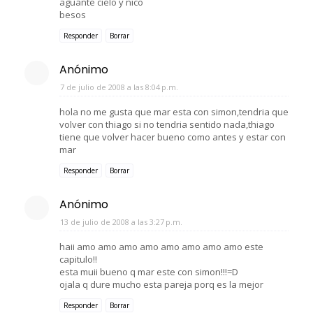
aguante cielo y nico
besos
Responder
Borrar
Anónimo
7 de julio de 2008 a las 8:04 p.m.
hola no me gusta que mar esta con simon,tendria que
volver con thiago si no tendria sentido nada,thiago
tiene que volver hacer bueno como antes y estar con
mar
Responder
Borrar
Anónimo
13 de julio de 2008 a las 3:27 p.m.
haii amo amo amo amo amo amo amo amo este
capitulo!!
esta muii bueno q mar este con simon!!!=D
ojala q dure mucho esta pareja porq es la mejor
Responder
Borrar