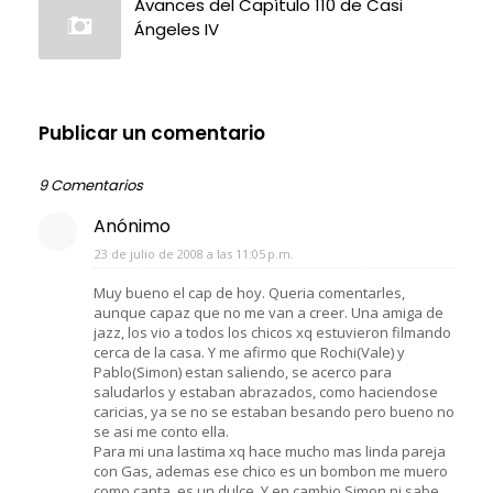
Avances del Capítulo 110 de Casi
Ángeles IV
Publicar un comentario
9 Comentarios
Anónimo
23 de julio de 2008 a las 11:05 p.m.
Muy bueno el cap de hoy. Queria comentarles,
aunque capaz que no me van a creer. Una amiga de
jazz, los vio a todos los chicos xq estuvieron filmando
cerca de la casa. Y me afirmo que Rochi(Vale) y
Pablo(Simon) estan saliendo, se acerco para
saludarlos y estaban abrazados, como haciendose
caricias, ya se no se estaban besando pero bueno no
se asi me conto ella.
Para mi una lastima xq hace mucho mas linda pareja
con Gas, ademas ese chico es un bombon me muero
como canta, es un dulce. Y en cambio Simon ni sabe