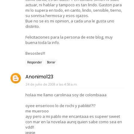
actuar, ni hablar y tampoco es tan lindo. Gaston para
mi lo supera en todo, en canto, lindo, sensible, tierno,
su sonrisa hermosa y esos ojazos.
Bue no se es mi opinion, a cada una le gusta uno
distinto.
Felicitaciones para la persona de este blog, muy
buena toda la info.
Besostes!!!
Responder
Borrar
Anonimo123
24 de julio de 2008 a las 4:58 a.m.
holaa me llamo carolinaa soy de colombiaaa
oyee enseriooo lo de rochi y pablitii!?!?
me muerooo
ayy pero a mi pablo me encantaaa es supeer sweet
con mar en la novelaa aunq quien sabe como sea en
vdd!!
jejeje