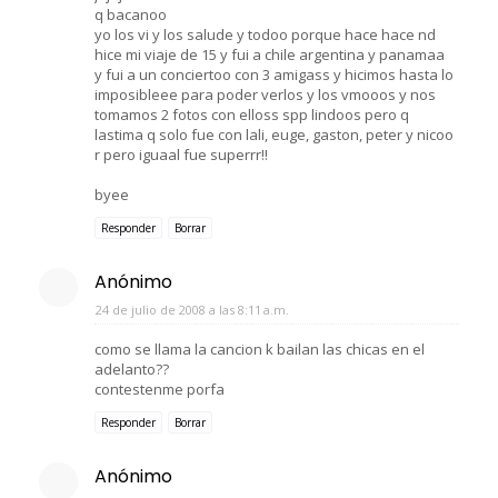
q bacanoo
yo los vi y los salude y todoo porque hace hace nd
hice mi viaje de 15 y fui a chile argentina y panamaa
y fui a un conciertoo con 3 amigass y hicimos hasta lo
imposibleee para poder verlos y los vmooos y nos
tomamos 2 fotos con elloss spp lindoos pero q
lastima q solo fue con lali, euge, gaston, peter y nicoo
r pero iguaal fue superrr!!
byee
Responder
Borrar
Anónimo
24 de julio de 2008 a las 8:11 a.m.
como se llama la cancion k bailan las chicas en el
adelanto??
contestenme porfa
Responder
Borrar
Anónimo