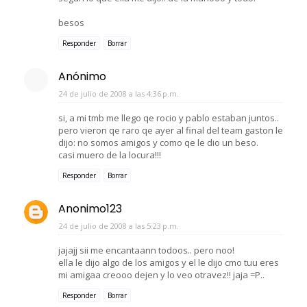
besos
Responder
Borrar
Anónimo
24 de julio de 2008 a las 4:36 p.m.
si, a mi tmb me llego qe rocio y pablo estaban juntos..
pero vieron qe raro qe ayer al final del team gaston le
dijo: no somos amigos y como qe le dio un beso.
casi muero de la locura!!!
Responder
Borrar
Anonimo123
24 de julio de 2008 a las 5:23 p.m.
jajajj sii me encantaann todoos.. pero noo!
ella le dijo algo de los amigos y el le dijo cmo tuu eres
mi amigaa creooo dejen y lo veo otravez!! jaja =P..
Responder
Borrar