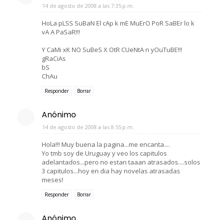
14 de agosto de 2008 a las 7:35 p.m.
HoLa pLSS SuBaN El cAp k mE MuErO PoR SaBEr lo k
vA A PaSaR!!!
Y CaMi xK NO SuBeS X OtR CUeNtA n yOuTuBE!!!
gRaCiAs
bS
ChAu
Responder
Borrar
Anónimo
14 de agosto de 2008 a las 8:55 p.m.
Hola!!! Muy buena la pagina...me encanta....
Yo tmb soy de Uruguay y veo los capitulos
adelantados...pero no estan taaan atrasados....solos
3 capitulos...hoy en dia hay novelas atrasadas
meses!
Responder
Borrar
Anónimo