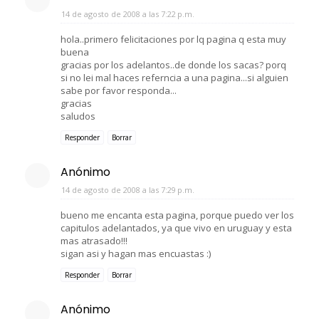
14 de agosto de 2008 a las 7:22 p.m.
hola..primero felicitaciones por lq pagina q esta muy
buena
gracias por los adelantos..de donde los sacas? porq
si no lei mal haces referncia a una pagina...si alguien
sabe por favor responda...
gracias
saludos
Responder
Borrar
Anónimo
14 de agosto de 2008 a las 7:29 p.m.
bueno me encanta esta pagina, porque puedo ver los
capitulos adelantados, ya que vivo en uruguay y esta
mas atrasado!!!
sigan asi y hagan mas encuastas :)
Responder
Borrar
Anónimo