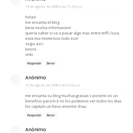
14 de agosto de 2008 a las 11:29 p.m.
holas!
me encanta el blog
tiene mucha informacion!
queria saber si va a pasar algo mas entre teffi i luca,
esta mui misterioso todo eso!
segui asi-!
besos
vicki
Responder
Borrar
Anónimo
15 de agosto de 2008 a las 9:26 a.m.
me encanta su blog muchasgracias x ponerlo es un
beneficio para lo k no los podemos ver todos los dias
los capitulo un beso enorme chau
Responder
Borrar
Anónimo