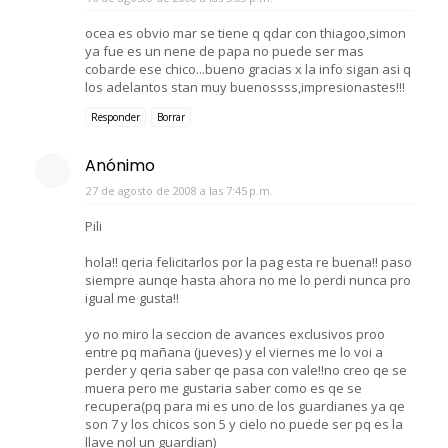
ocea es obvio mar se tiene q qdar con thiagoo,simon
ya fue es un nene de papa no puede ser mas
cobarde ese chico...bueno gracias x la info sigan asi q
los adelantos stan muy buenossss,impresionastes!!!
Responder
Borrar
Anónimo
27 de agosto de 2008 a las 7:45 p.m.
Pili
hola!! qeria felicitarlos por la pag esta re buena!! paso
siempre aunqe hasta ahora no me lo perdi nunca pro
igual me gusta!!
yo no miro la seccion de avances exclusivos proo
entre pq mañana (jueves) y el viernes me lo voi a
perder y qeria saber qe pasa con vale!!no creo qe se
muera pero me gustaria saber como es qe se
recupera(pq para mi es uno de los guardianes ya qe
son 7 y los chicos son 5 y cielo no puede ser pq es la
llave nol un guardian)