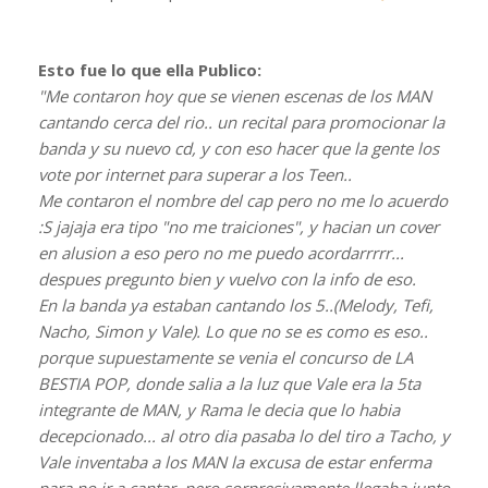
Esto fue lo que ella Publico:
"Me contaron hoy que se vienen escenas de los MAN
cantando cerca del rio.. un recital para promocionar la
banda y su nuevo cd, y con eso hacer que la gente los
vote por internet para superar a los Teen..
Me contaron el nombre del cap pero no me lo acuerdo
:S jajaja era tipo "no me traiciones", y hacian un cover
en alusion a eso pero no me puedo acordarrrrr...
despues pregunto bien y vuelvo con la info de eso.
En la banda ya estaban cantando los 5..(Melody, Tefi,
Nacho, Simon y Vale). Lo que no se es como es eso..
porque supuestamente se venia el concurso de LA
BESTIA POP, donde salia a la luz que Vale era la 5ta
integrante de MAN, y Rama le decia que lo habia
decepcionado... al otro dia pasaba lo del tiro a Tacho, y
Vale inventaba a los MAN la excusa de estar enferma
para no ir a cantar, pero sorpresivamente llegaba junto