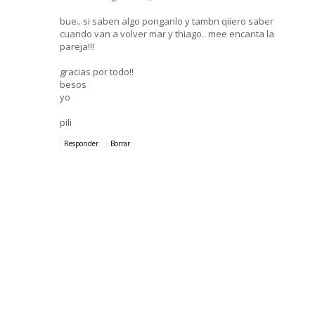
bue.. si saben algo ponganlo y tambn qiiero saber
cuando van a volver mar y thiago.. mee encanta la
pareja!!!
gracias por todo!!
besos
yo
pili
Responder
Borrar