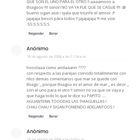
QUE SON EL UNO PARA EL OTRO !! aaaamooo a
thiagooo !!!! simon NO VA YA FUE QUE SE CAGUE !!!! :@
bueno sigan asiii i ojala que triunfe el amoor ;P
jajajaja besos pàra todos !! jajajajaja !!! me voiii
:SS:S:S:S:S:S
Responder
Borrar
Anónimo
16 de agosto de 2008 a las 11:56 a.m.
hooolaaa como andaaann ????
con respecto a las parejas coincido totalmmente con
nlos demas comentarios que mar se quede con
thiago`,, porque thiagoo es el amor de mar ,, es decir ,,
son el uno para el otro !! simon no va que se vaya y
que haga todo lo que le dice su PAPITO .....
AGUANTENN TOOODAS LAS THIAGUELLAS !
CHAU CHAU Y SIGAN PONIENDO ADELANTOOS !
Responder
Borrar
Anónimo
16 de agosto de 2008 a las 5:03 p.m.