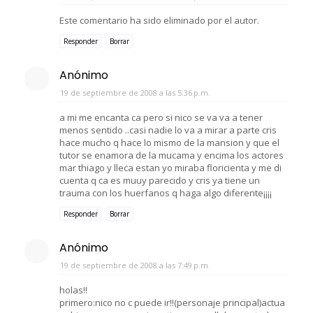
Este comentario ha sido eliminado por el autor.
Responder
Borrar
Anónimo
19 de septiembre de 2008 a las 5:36 p.m.
a mi me encanta ca pero si nico se va va a tener
menos sentido ..casi nadie lo va a mirar a parte cris
hace mucho q hace lo mismo de la mansion y que el
tutor se enamora de la mucama y encima los actores
mar thiago y lleca estan yo miraba floricienta y me di
cuenta q ca es muuy parecido y cris ya tiene un
trauma con los huerfanos q haga algo diferente¡¡¡¡
Responder
Borrar
Anónimo
19 de septiembre de 2008 a las 7:49 p.m.
holas!!
primero:nico no c puede ir!!(personaje principal)actua