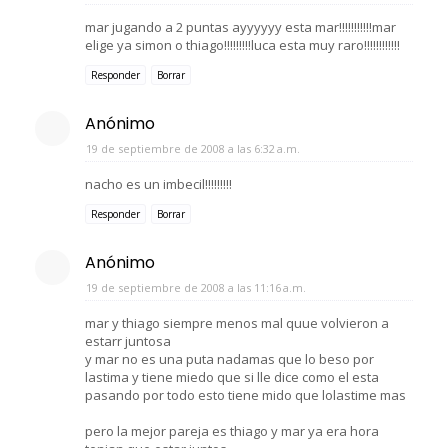
mar jugando a 2 puntas ayyyyyy esta mar!!!!!!!!!!!mar
elige ya simon o thiago!!!!!!!!!luca esta muy raro!!!!!!!!!!!!
Responder
Borrar
Anónimo
19 de septiembre de 2008 a las 6:32 a.m.
nacho es un imbecil!!!!!!!!!
Responder
Borrar
Anónimo
19 de septiembre de 2008 a las 11:16 a.m.
mar y thiago siempre menos mal quue volvieron a
estarr juntosa
y mar no es una puta nadamas que lo beso por
lastima y tiene miedo que si lle dice como el esta
pasando por todo esto tiene mido que lolastime mas
pero la mejor pareja es thiago y mar ya era hora