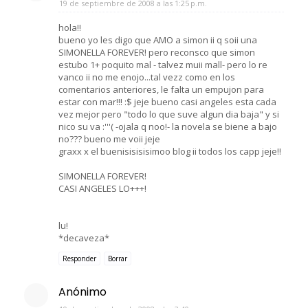
19 de septiembre de 2008 a las 1:25 p.m.
hola!!
bueno yo les digo que AMO a simon ii q soii una
SIMONELLA FOREVER! pero reconsco que simon
estubo 1+ poquito mal - talvez muii mall- pero lo re
vanco ii no me enojo...tal vezz como en los
comentarios anteriores, le falta un empujon para
estar con mar!!! :$ jeje bueno casi angeles esta cada
vez mejor pero "todo lo que suve algun dia baja" y si
nico su va :'''( -ojala q noo!- la novela se biene a bajo
no??? bueno me voii jeje
graxx x el buenisisisisimoo blog ii todos los capp jeje!!
SIMONELLA FOREVER!
CASI ANGELES LO+++!
lu!
*decaveza*
Responder
Borrar
Anónimo