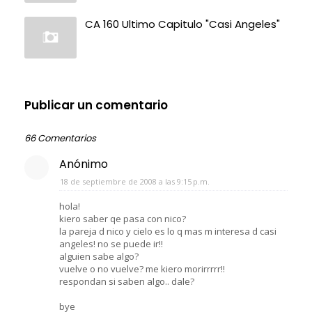
CA 160 Ultimo Capitulo "Casi Angeles"
Publicar un comentario
66 Comentarios
Anónimo
18 de septiembre de 2008 a las 9:15 p.m.
hola!
kiero saber qe pasa con nico?
la pareja d nico y cielo es lo q mas m interesa d casi
angeles! no se puede ir!!
alguien sabe algo?
vuelve o no vuelve? me kiero morirrrrr!!
respondan si saben algo.. dale?
bye