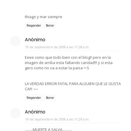
thiago y mar siempre
Responder
Borrar
Anónimo
19 de septiembre de 2008 a las 11:28 a.m.
Eeee como que todo bien con el blog!! pero en la
imagen de arriba esta faltando caridad!!! y si esta
gero como no va a estar la paisa =-S
LA VERDAD ERROR FATAL PARA ALGUIEN QUE LE GUSTA
CA!!! ¬¬
Responder
Borrar
Anónimo
19 de septiembre de 2008 a las 11:29 a.m.
.........MUERTE A SALVA...........