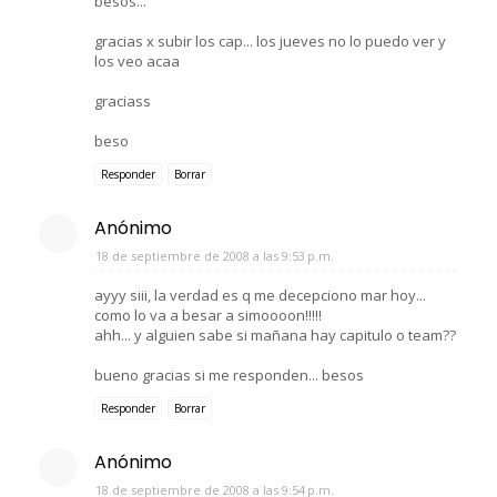
besos...
gracias x subir los cap... los jueves no lo puedo ver y
los veo acaa
graciass
beso
Responder
Borrar
Anónimo
18 de septiembre de 2008 a las 9:53 p.m.
ayyy siii, la verdad es q me decepciono mar hoy...
como lo va a besar a simoooon!!!!!
ahh... y alguien sabe si mañana hay capitulo o team??
bueno gracias si me responden... besos
Responder
Borrar
Anónimo
18 de septiembre de 2008 a las 9:54 p.m.