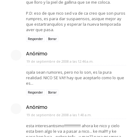
que lloro y la piel de gallina que se me coloca.
P.D: eso de que nico sed va de ca creo que son puros
rumpres, es para dar suspaensos, asique mejor ay
que estartranquilos y esperar la nueva temporada
aver que pasa.
Responder
Borrar
Anónimo
19 de septiembre de 2008 a las 12:46 a.m.
ojala sean rumores, pero no lo son, es la pura
realidad. NICO SE VA!! hay que aceptarlo como lo que
es...
Responder
Borrar
Anónimo
19 de septiembre de 2008 a las 1:40 a.m.
esta interesantisimo!!!!!!!!!!!!!!!!!! ahora ke nico y cielo
esta bien algo le va a pasar a nico... ke mal!!! y ke
paso kon luca... pobre tefy... y mar?? para mi rgresa