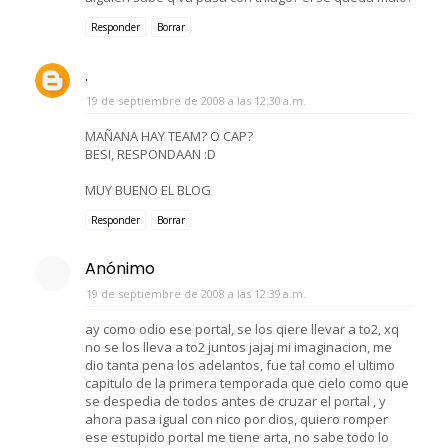
Responder
Borrar
.
19 de septiembre de 2008 a las 12:30 a.m.
MAÑANA HAY TEAM? O CAP?
BESI, RESPONDAAN :D
MUY BUENO EL BLOG
Responder
Borrar
Anónimo
19 de septiembre de 2008 a las 12:39 a.m.
ay como odio ese portal, se los qiere llevar a to2, xq
no se los lleva a to2 juntos jajaj mi imaginacion, me
dio tanta pena los adelantos, fue tal como el ultimo
capitulo de la primera temporada que cielo como que
se despedia de todos antes de cruzar el portal , y
ahora pasa igual con nico por dios, quiero romper
ese estupido portal me tiene arta, no sabe todo lo