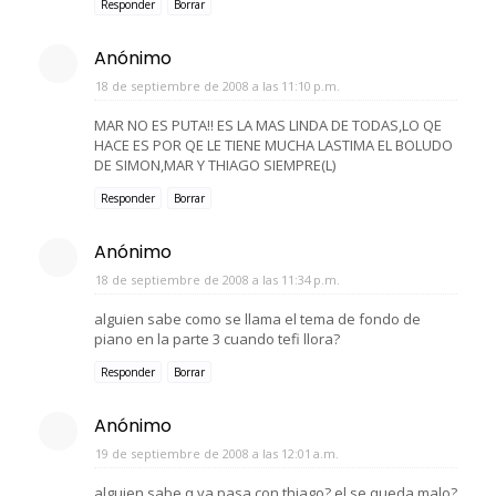
Responder
Borrar
Anónimo
18 de septiembre de 2008 a las 11:10 p.m.
MAR NO ES PUTA!! ES LA MAS LINDA DE TODAS,LO QE
HACE ES POR QE LE TIENE MUCHA LASTIMA EL BOLUDO
DE SIMON,MAR Y THIAGO SIEMPRE(L)
Responder
Borrar
Anónimo
18 de septiembre de 2008 a las 11:34 p.m.
alguien sabe como se llama el tema de fondo de
piano en la parte 3 cuando tefi llora?
Responder
Borrar
Anónimo
19 de septiembre de 2008 a las 12:01 a.m.
alguien sabe q va pasa con thiago? el se queda malo?