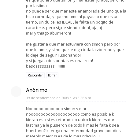
por lastima
no puede ser que mar este enamorada de uno que la
hiso cornuda, y que no ame al payasito que es un
tierno, un dulce! es IDEAL , le fakta un poqito de
caracter :s pero sigue siendo ideal, ajajaj
mar y thiago aburrieron!
me gustaria que mar estuviera con simon pero por
que lo ame, y si no que le diga toda la vberdad y que
lo deje de seguir ilusionando!
y si juega a dos puntas es una trola!
besosssssssss!!!!!!!!!!!
Responder
Borrar
Anónimo
19 de septiembre de 2008 a las 8:26 p.m.
Noooooooooooooo simon y mar
nooooooooooooooooooooo como es posible k
kieran eso si es retarado lo unico k kiere es dar
lastima ya le pusieron de todo k mas le falta k sea
huerfano? k tenga una enfermedad grave por dios
matenlo mejor si es de lo mas ridiculo!!!!!