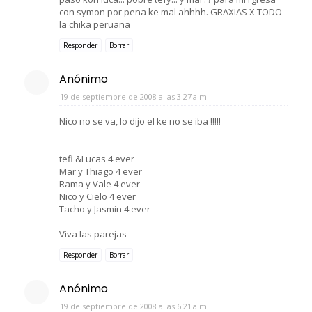
con symon por pena ke mal ahhhh. GRAXIAS X TODO -
la chika peruana
Responder
Borrar
Anónimo
19 de septiembre de 2008 a las 3:27 a.m.
Nico no se va, lo dijo el ke no se iba !!!!!
tefi &Lucas 4 ever
Mar y Thiago 4 ever
Rama y Vale 4 ever
Nico y Cielo 4 ever
Tacho y Jasmin 4 ever
Viva las parejas
Responder
Borrar
Anónimo
19 de septiembre de 2008 a las 6:21 a.m.