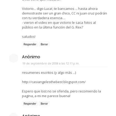
Victorio... digo Luca!, te bancamos ... hasta ahora
demostraste ser un gran chico, CC ni juan cruz podrán
con tu verdadera esencia....
- vieron el video en que victorio le saca fotos al
público en la última función del G. Rex?
saludos!
Responder
Borrar
Anónimo
19 de septiembre de 2008 a las 12:11 p.m.
resumenes escritos (y algo más ...)
http://casiangelesthebest.blogspot.com/
Espero que lost no se ofenda, pero recomiendo la
pagina, a mi me parece buena!
Responder
Borrar