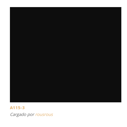
A115-3
Cargado por
rousrous