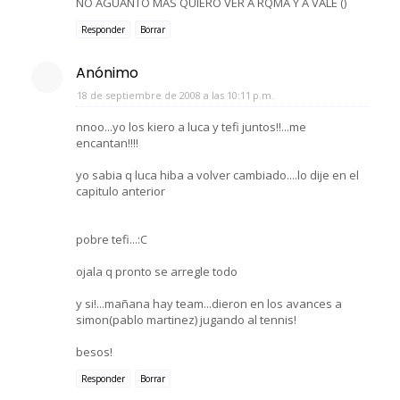
NO AGUANTO MAS QUIERO VER A RQMA Y A VALE ()
Responder
Borrar
Anónimo
18 de septiembre de 2008 a las 10:11 p.m.
nnoo...yo los kiero a luca y tefi juntos!!...me
encantan!!!!
yo sabia q luca hiba a volver cambiado....lo dije en el
capitulo anterior
pobre tefi...:C
ojala q pronto se arregle todo
y si!...mañana hay team...dieron en los avances a
simon(pablo martinez) jugando al tennis!
besos!
Responder
Borrar