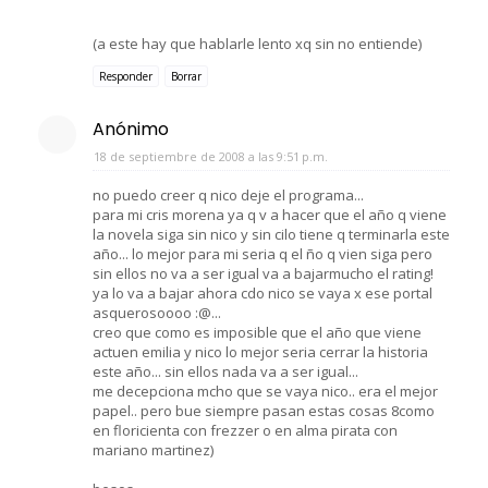
(a este hay que hablarle lento xq sin no entiende)
Responder
Borrar
Anónimo
18 de septiembre de 2008 a las 9:51 p.m.
no puedo creer q nico deje el programa...
para mi cris morena ya q v a hacer que el año q viene
la novela siga sin nico y sin cilo tiene q terminarla este
año... lo mejor para mi seria q el ño q vien siga pero
sin ellos no va a ser igual va a bajarmucho el rating!
ya lo va a bajar ahora cdo nico se vaya x ese portal
asquerosoooo :@...
creo que como es imposible que el año que viene
actuen emilia y nico lo mejor seria cerrar la historia
este año... sin ellos nada va a ser igual...
me decepciona mcho que se vaya nico.. era el mejor
papel.. pero bue siempre pasan estas cosas 8como
en floricienta con frezzer o en alma pirata con
mariano martinez)