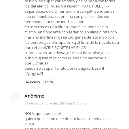
re bien ,es super carismatico y se re lleba con todos
los del elenco...vuelvo a repetir ..-NO C PUEDE IR-
segundo:es ovio q mar termina con pitt! aunq simos
sea un bombonazo termina con pitt..=los dos son
hermosos-mar tiene muchiia suert!-
tercero:cris es una bluda...todos los años ase lo
mismo..en floricienta con federico en alma pirata con
mariano martinez!! osea ,porganse de acuerdo con
los personajes principales xq al final de la novela qda
para el culo!CRIS PONETE LAS PILAS!!
cuarto:jaz es una diosa ,es muiiiii boniita!segui asi
aunq m gusta mas como quedas de morocha..!
bue ... chaus!!
besos..ro t super felicito por la pagina..beso (I
(L)pagina!)!
Responder
Borrar
Anónimo
19 de septiembre de 2008 a las 8:06 p.m.
HOLA, que buen cap!
quiero que simon deje de dar lastima, media pila!
jajaja
es que quiero que simon y mar esten juntos, pero no