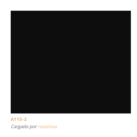
A115-2
Cargado por
rousrous