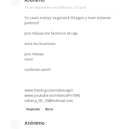
Anónimo
19 de septiembre de 2008 a las 1:03 p.m.
Yo caasi estoyy seguraa k thiagoo y marr estaran
juntoss!!
pos ndaaa me facinooo el cap.
esta mu buenooo
pos ndaaa
xoxo
cuidesen aios!!
www.fotolog.com/rebecapri
www.youtube.es/rebecaPri1995
rebeca_95_10@hotmail.com
Responder
Borrar
Anónimo