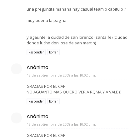
una preguntita mañana hay casual team o capitulo ?
muy buena la pagina
y agaunte la ciudad de san lorenzo (santa fe) (ciudad
donde lucho don jose de san martin)
Responder
Borrar
Anónimo
18 de septiembre de 2008 a las 10:02 p.m.
GRACIAS POR EL CAP
NO AGUANTO MAS QUIERO VER A RQMA Y A VALE ()
Responder
Borrar
Anónimo
18 de septiembre de 2008 a las 10:02 p.m.
GRACIAS POR EL CAP