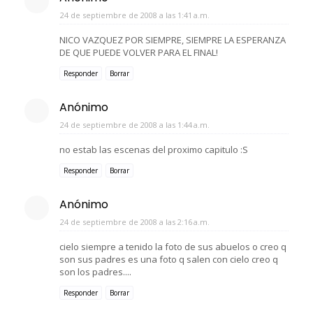
24 de septiembre de 2008 a las 1:41 a.m.
NICO VAZQUEZ POR SIEMPRE, SIEMPRE LA ESPERANZA
DE QUE PUEDE VOLVER PARA EL FINAL!
Responder
Borrar
Anónimo
24 de septiembre de 2008 a las 1:44 a.m.
no estab las escenas del proximo capitulo :S
Responder
Borrar
Anónimo
24 de septiembre de 2008 a las 2:16 a.m.
cielo siempre a tenido la foto de sus abuelos o creo q
son sus padres es una foto q salen con cielo creo q
son los padres....
Responder
Borrar