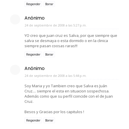
Responder
Borrar
Anónimo
24 de septiembre de 2008 a las 5:27 p.m.
YO creo que juan cruz es Salva, por que siempre que
salva se desmaya o esta dormido o en la clinica
siempre pasan coosas raras!!!
Responder
Borrar
Anónimo
24 de septiembre de 2008 a las 5:44 p.m.
Soy Maria y yo Tambien creo que Salva es Juán
Cruz.... siempre el esta en situacion sospechosa.
Además como que su perfil coincide con el de Juan
Cruz.
Besos y Gracias por los capitulos !
Responder
Borrar