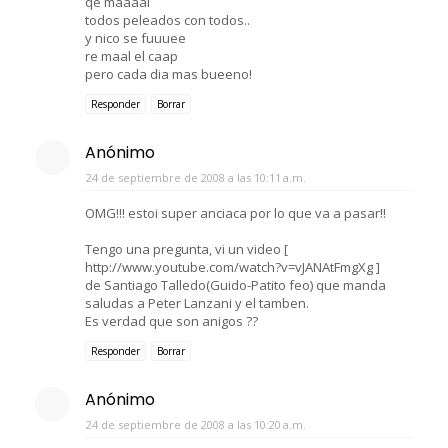
qe maaaal
todos peleados con todos..
y nico se fuuuee
re maal el caap
pero cada dia mas bueeno!
Responder
Borrar
Anónimo
24 de septiembre de 2008 a las 10:11 a.m.
OMG!!! estoi super anciaca por lo que va a pasar!!
Tengo una pregunta, vi un video [
http://www.youtube.com/watch?v=vJANAtFmgXg ]
de Santiago Talledo(Guido-Patito feo) que manda
saludas a Peter Lanzani y el tamben.
Es verdad que son anigos ??
Responder
Borrar
Anónimo
24 de septiembre de 2008 a las 10:20 a.m.