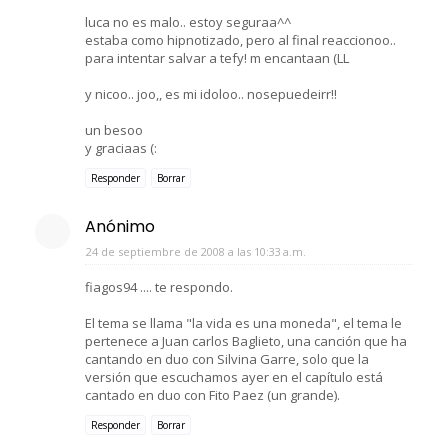
luca no es malo.. estoy seguraa^^
estaba como hipnotizado, pero al final reaccionoo..
para intentar salvar a tefy! m encantaan (LL
y nicoo.. joo,, es mi idoloo.. nosepuedeirr!!
un besoo
y graciaas (:
Responder
Borrar
Anónimo
24 de septiembre de 2008 a las 10:33 a.m.
fiagos94 .... te respondo.
El tema se llama "la vida es una moneda", el tema le
pertenece a Juan carlos Baglieto, una canción que ha
cantando en duo con Silvina Garre, solo que la
versión que escuchamos ayer en el capítulo está
cantado en duo con Fito Paez (un grande).
Responder
Borrar