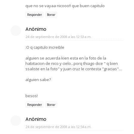
que no se vayaa nicooo!! que buen capitulo
Responder
Borrar
Anónimo
24 de septiembre de 2008 a las 12:53 a.m.
:O q capitulo increible
alguien se acuerda kien esta en la foto de la
habitacion de nico y cielo...porq thiago dice " q bien
ssaliste en la foto" y juan cruz le contesta "gracias"....
alguien sabe?
besos!
Responder
Borrar
Anónimo
24 de septiembre de 2008 a las 12:54 a.m.