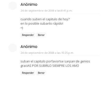
Anónimo
24 de septiembre de 2008 a las 8:41 p.m.
cuando suben el capitulo de hoy?
en lo posible subanlo rápido!
=)
Responder
Borrar
Anónimo
24 de septiembre de 2008 a las 10:25 p.m.
suban el capitulo porfavor!se sarpan de genios
graciAS POR SUBIRLO SIEMPRE LOS AMO
Responder
Borrar