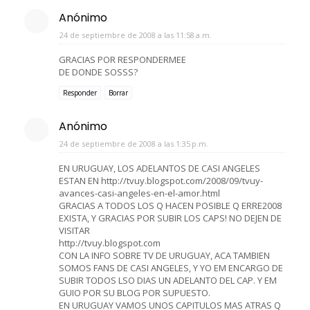
Anónimo
24 de septiembre de 2008 a las 11:58 a.m.
GRACIAS POR RESPONDERMEE
DE DONDE SOSSS?
Responder
Borrar
Anónimo
24 de septiembre de 2008 a las 1:35 p.m.
EN URUGUAY, LOS ADELANTOS DE CASI ANGELES
ESTAN EN http://tvuy.blogspot.com/2008/09/tvuy-
avances-casi-angeles-en-el-amor.html
GRACIAS A TODOS LOS Q HACEN POSIBLE Q ERRE2008
EXISTA, Y GRACIAS POR SUBIR LOS CAPS! NO DEJEN DE
VISITAR
http://tvuy.blogspot.com
CON LA INFO SOBRE TV DE URUGUAY, ACA TAMBIEN
SOMOS FANS DE CASI ANGELES, Y YO EM ENCARGO DE
SUBIR TODOS LSO DIAS UN ADELANTO DEL CAP. Y EM
GUIO POR SU BLOG POR SUPUESTO.
EN URUGUAY VAMOS UNOS CAPITULOS MAS ATRAS Q