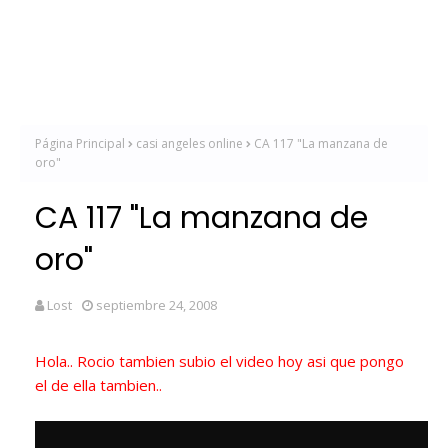
Página Principal
casi angeles online
CA 117 "La manzana de
oro"
CA 117 "La manzana de
oro"
Lost
septiembre 24, 2008
Hola.. Rocio tambien subio el video hoy asi que pongo
el de ella tambien..