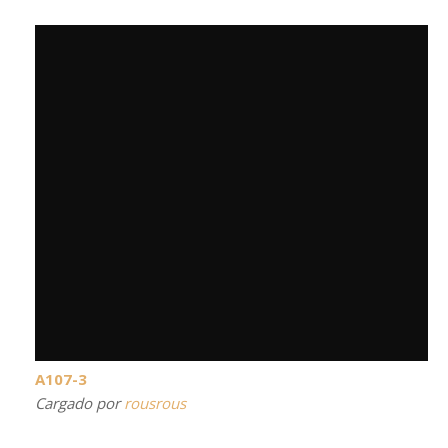
A107-3
Cargado por
rousrous