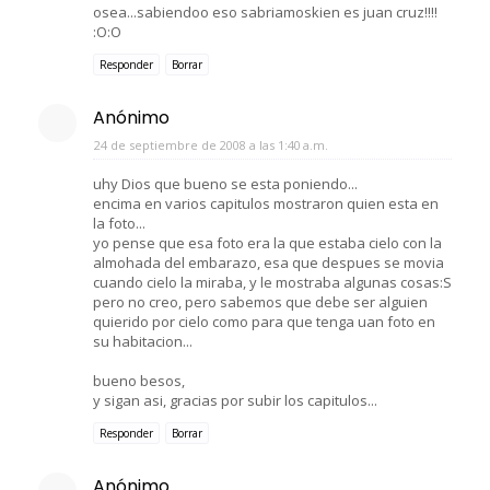
osea...sabiendoo eso sabriamoskien es juan cruz!!!!
:O:O
Responder
Borrar
Anónimo
24 de septiembre de 2008 a las 1:40 a.m.
uhy Dios que bueno se esta poniendo...
encima en varios capitulos mostraron quien esta en
la foto...
yo pense que esa foto era la que estaba cielo con la
almohada del embarazo, esa que despues se movia
cuando cielo la miraba, y le mostraba algunas cosas:S
pero no creo, pero sabemos que debe ser alguien
quierido por cielo como para que tenga uan foto en
su habitacion...
bueno besos,
y sigan asi, gracias por subir los capitulos...
Responder
Borrar
Anónimo