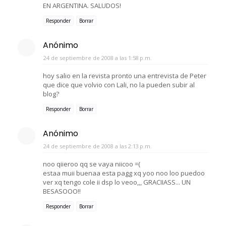
EN ARGENTINA. SALUDOS!
Responder
Borrar
Anónimo
24 de septiembre de 2008 a las 1:58 p.m.
hoy salio en la revista pronto una entrevista de Peter
que dice que volvio con Lali, no la pueden subir al
blog?
Responder
Borrar
Anónimo
24 de septiembre de 2008 a las 2:13 p.m.
noo qiieroo qq se vaya niicoo =(
estaa muii buenaa esta pagg xq yoo noo loo puedoo
ver xq tengo cole ii dsp lo veoo,,, GRACIIASS... UN
BESASOOO!!
Responder
Borrar