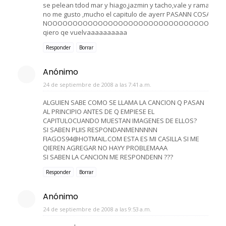
se pelean tdod mar y hiago,jazmin y tacho,vale y rama
no me gusto ,mucho el capitulo de ayerr PASANN COSAS MUY 
NOOOOOOOOOOOOOOOOOOOOOOOOOOOOOOOOOOO
qiero qe vuelvaaaaaaaaaa
Responder
Borrar
Anónimo
24 de septiembre de 2008 a las 7:41 a.m.
ALGUIEN SABE COMO SE LLAMA LA CANCION Q PASAN
AL PRINCIPIO ANTES DE Q EMPIESE EL
CAPITULOCUANDO MUESTAN IMAGENES DE ELLOS?
SI SABEN PLIIS RESPONDANMENNNNN
FIAGOS94@HOTMAIL.COM ESTA ES MI CASILLA SI ME
QIEREN AGREGAR NO HAYY PROBLEMAAA
SI SABEN LA CANCION ME RESPONDENN ???
Responder
Borrar
Anónimo
24 de septiembre de 2008 a las 9:53 a.m.