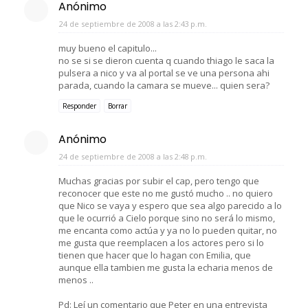
Anónimo
24 de septiembre de 2008 a las 2:43 p.m.
muy bueno el capitulo...
no se si se dieron cuenta q cuando thiago le saca la
pulsera a nico y va al portal se ve una persona ahi
parada, cuando la camara se mueve... quien sera?
Responder
Borrar
Anónimo
24 de septiembre de 2008 a las 2:48 p.m.
Muchas gracias por subir el cap, pero tengo que
reconocer que este no me gustó mucho .. no quiero
que Nico se vaya y espero que sea algo parecido a lo
que le ocurrió a Cielo porque sino no será lo mismo,
me encanta como actúa y ya no lo pueden quitar, no
me gusta que reemplacen a los actores pero si lo
tienen que hacer que lo hagan con Emilia, que
aunque ella tambien me gusta la echaria menos de
menos ..
Pd: Leí un comentario que Peter en una entrevista