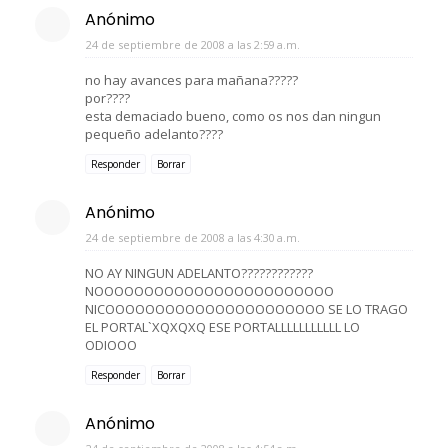
Anónimo
24 de septiembre de 2008 a las 2:59 a.m.
no hay avances para mañana?????
por????
esta demaciado bueno, como os nos dan ningun
pequeño adelanto????
Responder
Borrar
Anónimo
24 de septiembre de 2008 a las 4:30 a.m.
NO AY NINGUN ADELANTO????????????
NOOOOOOOOOOOOOOOOOOOOOOOO
NICOOOOOOOOOOOOOOOOOOOOOO SE LO TRAGO
EL PORTAL`XQXQXQ ESE PORTALLLLLLLLLLL LO
ODIOOO
Responder
Borrar
Anónimo