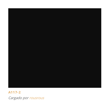
A117-2
Cargado por
rousrous