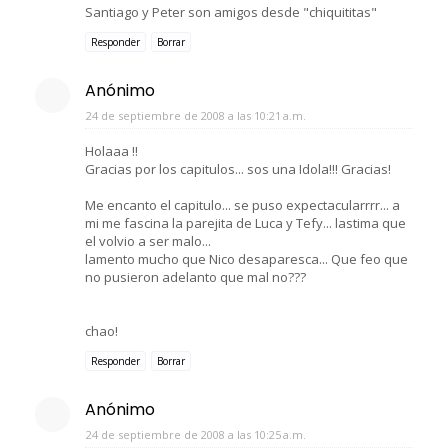
Santiago y Peter son amigos desde "chiquititas"
Responder
Borrar
Anónimo
24 de septiembre de 2008 a las 10:21 a.m.
Holaaa !!
Gracias por los capitulos... sos una Idola!!! Gracias!
Me encanto el capitulo... se puso expectacularrrr... a
mi me fascina la parejita de Luca y Tefy... lastima que
el volvio a ser malo...
lamento mucho que Nico desaparesca... Que feo que
no pusieron adelanto que mal no???
chao!
Responder
Borrar
Anónimo
24 de septiembre de 2008 a las 10:25 a.m.