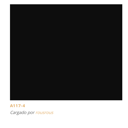
A117-4
Cargado por
rousrous