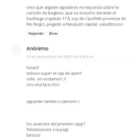
creo que alguien agradecio mi repuesta sobre la
canción de Baglieto, que se escucho durante el
backtage (capitulo 117), soy de Cipolletti provincia de
Rio Negro, pegado a Neuquén capital. saluditossss
Responder
Borrar
Anónimo
24 de septiembre de 2008 a las 3:42 p.m.
holas!!
estuvo super el cap de ayer!!
sole.. en eudamon..!!
sos una kpa cris+
aguante ramiita ii saimonn..!
los avanses del proximo capp?
felicitaciones x la pag!
besoss