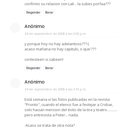
confirmo su relacion con Lali .. la subes porfaa???
Responder
Borrar
Anónimo
24 de septiembre de 2008 a las 3:00 p.m.
y porque hoy no hay adelantoos???:(
acaso mañana no hay capitulo, o que'???
contesteen si sabeen!
Responder
Borrar
Anónimo
24 de septiembre de 2008 a las 3:41 p.m.
Está semana vi las fotos publicadas en la revista
"Pronto", cuando el elenco fue a festejar a Crobar,
solo hacian mencion del éxito de la tira y teatro............
pero entrevista a Peter... nada.
-Acaso se trata de otra nota?