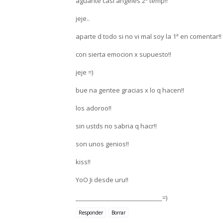
aguante casi angeles 2ª temp!!
jeje..
aparte d todo si no vi mal soy la 1ª en comentar!!
con sierta emocion x supuesto!!
jeje =)
bue na gentee gracias x lo q hacen!!
los adoroo!!
sin ustds no sabria q hacr!!
son unos genios!!
kiss!!
YoO Ji desde uru!!
_____________________________=)
Responder
Borrar