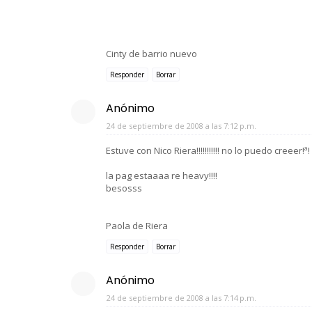
Cinty de barrio nuevo
Responder
Borrar
Anónimo
24 de septiembre de 2008 a las 7:12 p.m.
Estuve con Nico Riera!!!!!!!!!!! no lo puedo creeer!
la pag estaaaa re heavy!!!!
besosss
Paola de Riera
Responder
Borrar
Anónimo
24 de septiembre de 2008 a las 7:14 p.m.