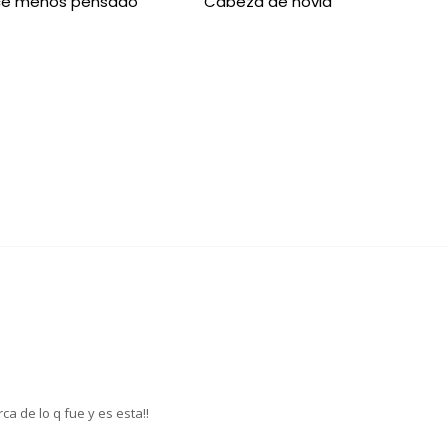
ce menos pensado
Cabeza de novia
a de lo q fue y es esta!!