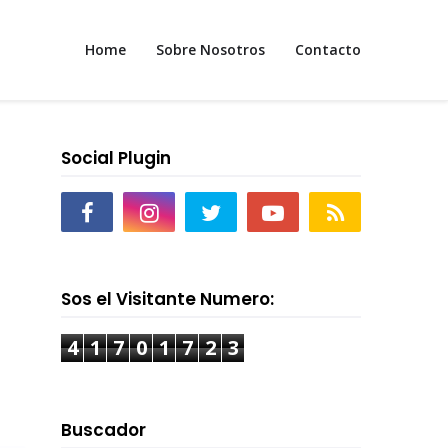
Home
Sobre Nosotros
Contacto
Social Plugin
Sos el Visitante Numero:
4
1
7
0
1
7
2
3
Buscador