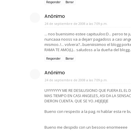
Responder
Borrar
Anónimo
24 de septiembre de 2008 a las 7:09 p.m.
... noo buenisimo estee capituuloo:D... peroo te j
nuncaaa nooss va a dejarr pagadoss a casi angele
mismoo..!... volvera?...bueniiisiimoo el blogg p
RAMA TE AMO(L)... saludoss a la dueña del blogg.
Responder
Borrar
Anónimo
24 de septiembre de 2008 a las 7:09 p.m.
UYYYYYYY ME RE DESILUSIONO QUE FUERA EL EL
MAS TIEMPO EN CASI ANGELES, ASI DA LA SENSA
DIERON CUENTA. QUE SE YO..HEJEJEJE
Bueno con respecto a la pag. ni hablar esta re bu
Bueno me despido con un besooo enormeeee