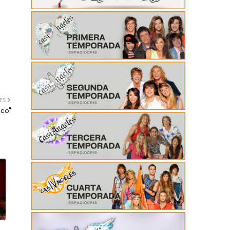
ES
ico"