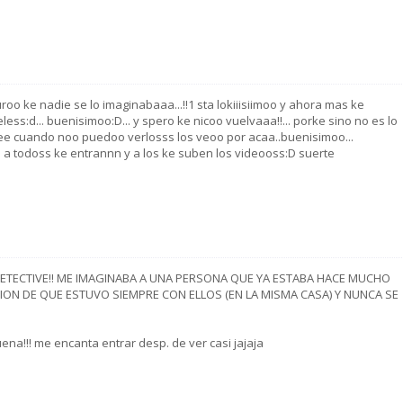
uroo ke nadie se lo imaginabaaa...!!1 sta lokiiisiimoo y ahora mas ke
ss:d... buenisimoo:D... y spero ke nicoo vuelvaaa!!... porke sino no es lo
orkee cuando noo puedoo verlosss los veoo por acaa..buenisimoo...
. a todoss ke entrannn y a los ke suben los videooss:D suerte
 DETECTIVE!! ME IMAGINABA A UNA PERSONA QUE YA ESTABA HACE MUCHO
CION DE QUE ESTUVO SIEMPRE CON ELLOS (EN LA MISMA CASA) Y NUNCA SE
ena!!! me encanta entrar desp. de ver casi jajaja