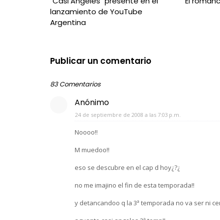
"Casi Ángeles" presente en el
El roman
lanzamiento de YouTube
Argentina
Publicar un comentario
83 Comentarios
Anónimo
24 de septiembre de 2008 a las 7:03 p.m.
Noooo!!
M muedoo!!
eso se descubre en el cap d hoy¿?¿
no me imajino el fin de esta temporada!!
y detancandoo q la 3ª temporada no va ser ni cerc