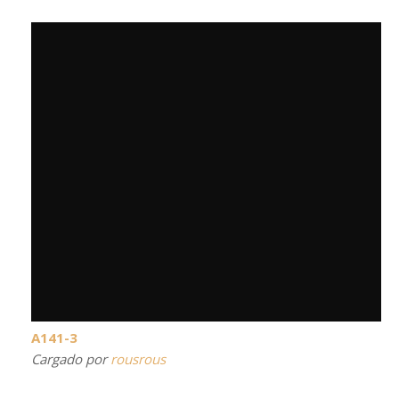
A141-3
Cargado por
rousrous