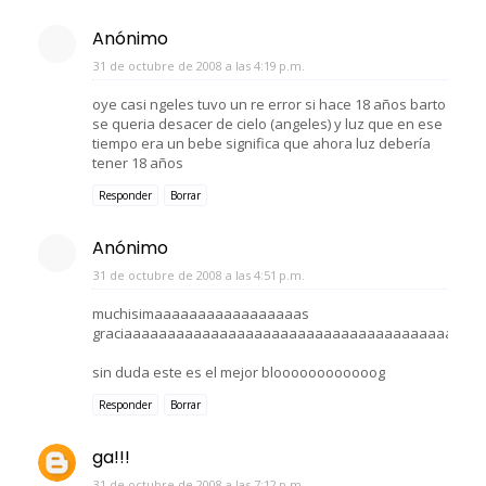
Anónimo
31 de octubre de 2008 a las 4:19 p.m.
oye casi ngeles tuvo un re error si hace 18 años barto
se queria desacer de cielo (angeles) y luz que en ese
tiempo era un bebe significa que ahora luz debería
tener 18 años
Responder
Borrar
Anónimo
31 de octubre de 2008 a las 4:51 p.m.
muchisimaaaaaaaaaaaaaaaaas
graciaaaaaaaaaaaaaaaaaaaaaaaaaaaaaaaaaaaaaaaaa
sin duda este es el mejor bloooooooooooog
Responder
Borrar
ga!!!
31 de octubre de 2008 a las 7:12 p.m.