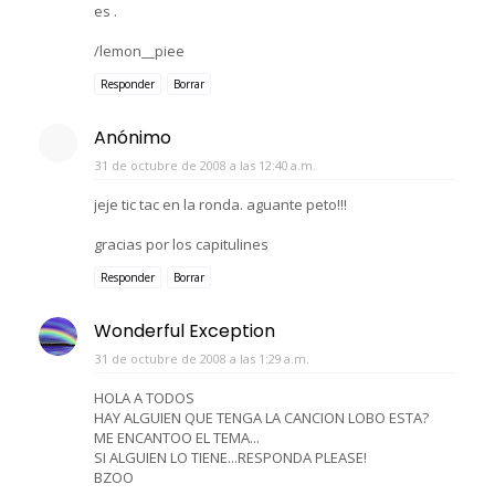
es .
/lemon__piee
Responder
Borrar
Anónimo
31 de octubre de 2008 a las 12:40 a.m.
jeje tic tac en la ronda. aguante peto!!!
gracias por los capitulines
Responder
Borrar
Wonderful Exception
31 de octubre de 2008 a las 1:29 a.m.
HOLA A TODOS
HAY ALGUIEN QUE TENGA LA CANCION LOBO ESTA?
ME ENCANTOO EL TEMA...
SI ALGUIEN LO TIENE...RESPONDA PLEASE!
BZOO