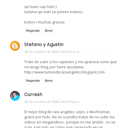
qe buen cap hoiii :)
lastima qe mañ se peleen todoos..
bsitoo i muchas gracias
Responder
Borrar
Stefano y Agustin
30 de octubre de 2008 a las 8:51 p.m.
Trato de subir a los capitulos y me aparece como que
no tengo blog, por favro ayudame,
http://www.tumundocasiangeles.blogspot.com
Responder
Borrar
Curresh
30 de octubre de 2008 a las 8:55 p.m.
El mejor blog de casi angeles. Lejos :). Muchisimas
gracis por todo. No se si podes tratar de no subir los
videos en megavideos.. porque no me andan.. no se
si es a mi solo, es como que carga todo en un