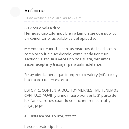
Anónimo
31 de octubre de 2008 a las 12:27 p.m.
Gaviota cipolea dijo:
Hermoso capitulo, muy bien a Lemon pie que publico
en comentario las palabras del episodio.
Me emocione mucho con las historias de los chicos y
como todo fue sucediendo, como "todo tiene un
sentido" aunque a veces no nos guste, debemos
saber aceptar y trabajar para salir adelante.
*muy bien la nena que interpreto a valery (niña), muy
buena actitud en escena
ESTOY RE CONTENTA QUE HOY VIERNES TMB TENEMOS
CAPITULO, YUPIII! y si me muero por ver la 2º parte de
los fans varones cuando se encuentren con lali y
euge, ja Ja!
el Casteam me aburre, zzz zz
besos desde cipolletti.