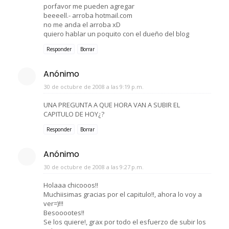
porfavor me pueden agregar
beeeell.- arroba hotmail.com
no me anda el arroba xD
quiero hablar un poquito con el dueño del blog
Responder
Borrar
Anónimo
30 de octubre de 2008 a las 9:19 p.m.
UNA PREGUNTA A QUE HORA VAN A SUBIR EL
CAPITULO DE HOY¿?
Responder
Borrar
Anónimo
30 de octubre de 2008 a las 9:27 p.m.
Holaaa chicooos!!
Muchiisimas gracias por el capitulo!!, ahora lo voy a
ver=)!!!
Besooootes!!
Se los quiere!, grax por todo el esfuerzo de subir los