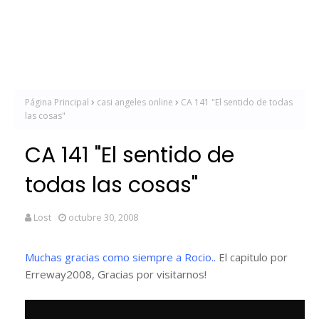
Página Principal
casi angeles online
CA 141 "El sentido de todas
las cosas"
CA 141 "El sentido de
todas las cosas"
Lost
octubre 30, 2008
Muchas gracias como siempre a Rocio..
El capitulo por
Erreway2008, Gracias por visitarnos!