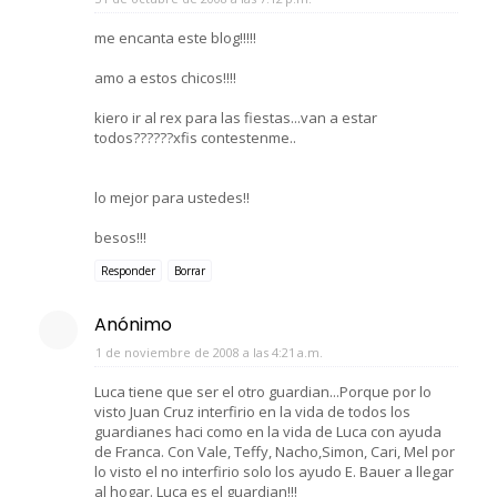
me encanta este blog!!!!!
amo a estos chicos!!!!
kiero ir al rex para las fiestas...van a estar
todos??????xfis contestenme..
lo mejor para ustedes!!
besos!!!
Responder
Borrar
Anónimo
1 de noviembre de 2008 a las 4:21 a.m.
Luca tiene que ser el otro guardian...Porque por lo
visto Juan Cruz interfirio en la vida de todos los
guardianes haci como en la vida de Luca con ayuda
de Franca. Con Vale, Teffy, Nacho,Simon, Cari, Mel por
lo visto el no interfirio solo los ayudo E. Bauer a llegar
al hogar. Luca es el guardian!!!