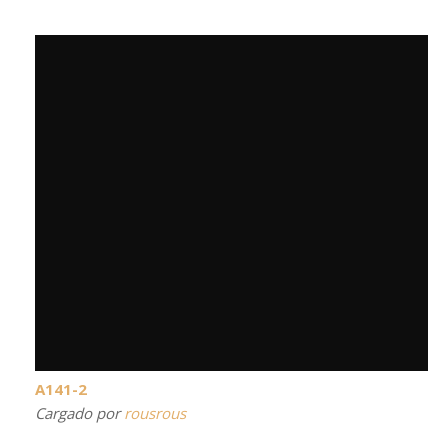
A141-2
Cargado por
rousrous