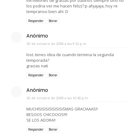
mil millones de gracias por subirlos siempre sino no
los podria ver me hacen feliz(?:p ahjajaja, hoy re
tempranoo bien ahi :D
Responder
Borrar
Anónimo
30 de octubre de 2008 a las 9:52 p.m.
lost..tenes idea de cuando termina la segunda
temporada?
gracias nati
Responder
Borrar
Anónimo
30 de octubre de 2008 a las 10:40 p.m.
MUCHISISISISISISISISMAS GRACIAAAS!!
BESOOS CHICOOOS!!!!
SE LOS ADORA!!
Responder
Borrar