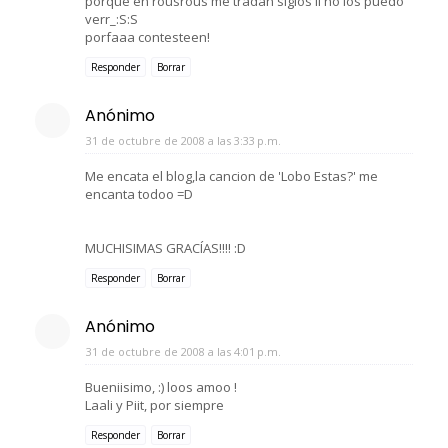
porque en rousrous me tradan siglos ii no los puedo
verr_:S:S
porfaaa contesteen!
Responder
Borrar
Anónimo
31 de octubre de 2008 a las 3:33 p.m.
Me encata el blog,la cancion de 'Lobo Estas?' me
encanta todoo =D
MUCHISIMAS GRACÍAS!!!! :D
Responder
Borrar
Anónimo
31 de octubre de 2008 a las 4:01 p.m.
Bueniisimo, :) loos amoo !
Laali y Piit, por siempre
Responder
Borrar