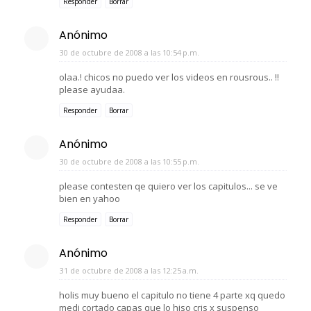
Responder
Borrar
Anónimo
30 de octubre de 2008 a las 10:54 p.m.
olaa.! chicos no puedo ver los videos en rousrous.. !!
please ayudaa.
Responder
Borrar
Anónimo
30 de octubre de 2008 a las 10:55 p.m.
please contesten qe quiero ver los capitulos... se ve
bien en yahoo
Responder
Borrar
Anónimo
31 de octubre de 2008 a las 12:25 a.m.
holis muy bueno el capitulo no tiene 4 parte xq quedo
medi cortado capas que lo hiso cris x suspenso