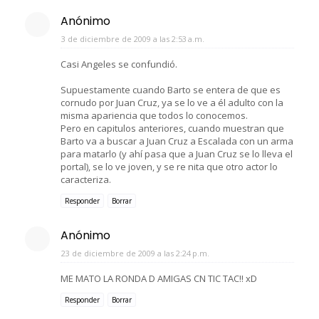
Anónimo
3 de diciembre de 2009 a las 2:53 a.m.
Casi Angeles se confundió.
Supuestamente cuando Barto se entera de que es
cornudo por Juan Cruz, ya se lo ve a él adulto con la
misma apariencia que todos lo conocemos.
Pero en capitulos anteriores, cuando muestran que
Barto va a buscar a Juan Cruz a Escalada con un arma
para matarlo (y ahí pasa que a Juan Cruz se lo lleva el
portal), se lo ve joven, y se re nita que otro actor lo
caracteriza.
Responder
Borrar
Anónimo
23 de diciembre de 2009 a las 2:24 p.m.
ME MATO LA RONDA D AMIGAS CN TIC TAC!! xD
Responder
Borrar