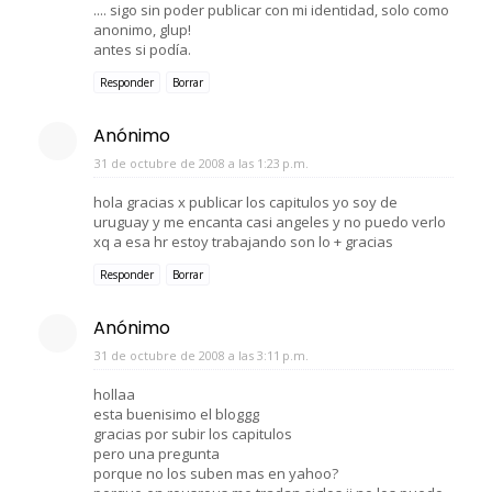
.... sigo sin poder publicar con mi identidad, solo como
anonimo, glup!
antes si podía.
Responder
Borrar
Anónimo
31 de octubre de 2008 a las 1:23 p.m.
hola gracias x publicar los capitulos yo soy de
uruguay y me encanta casi angeles y no puedo verlo
xq a esa hr estoy trabajando son lo + gracias
Responder
Borrar
Anónimo
31 de octubre de 2008 a las 3:11 p.m.
hollaa
esta buenisimo el bloggg
gracias por subir los capitulos
pero una pregunta
porque no los suben mas en yahoo?