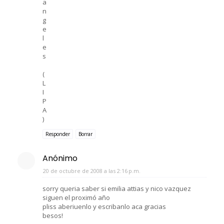
a
n
g
e
l
e
s
(
L
I
P
A
)
Responder
Borrar
Anónimo
20 de octubre de 2008 a las 2:16 p.m.
sorry queria saber si emilia attias y nico vazquez
siguen el proximó año
pliss aberiuenlo y escribanlo aca gracias
besos!