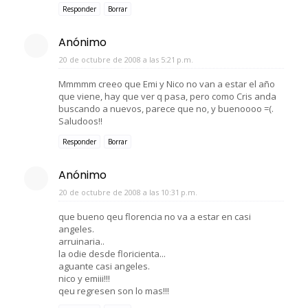
Responder
Borrar
Anónimo
20 de octubre de 2008 a las 5:21 p.m.
Mmmmm creeo que Emi y Nico no van a estar el año
que viene, hay que ver q pasa, pero como Cris anda
buscando a nuevos, parece que no, y buenoooo =(.
Saludoos!!
Responder
Borrar
Anónimo
20 de octubre de 2008 a las 10:31 p.m.
que bueno qeu florencia no va a estar en casi
angeles.
arruinaria..
la odie desde floricienta...
aguante casi angeles.
nico y emiii!!!
qeu regresen son lo mas!!!