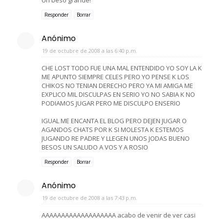
Responder
Borrar
Anónimo
19 de octubre de 2008 a las 6:40 p.m.
CHE LOST TODO FUE UNA MAL ENTENDIDO YO SOY LA K
ME APUNTO SIEMPRE CELES PERO YO PENSE K LOS
CHIKOS NO TENIAN DERECHO PERO YA MI AMIGA ME
EXPLICO MIL DISCULPAS EN SERIO YO NO SABIA K NO
PODIAMOS JUGAR PERO ME DISCULPO ENSERIO
IGUAL ME ENCANTA EL BLOG PERO DEJEN JUGAR O
AGANDOS CHATS POR K SI MOLESTA K ESTEMOS
JUGANDO RE PADRE Y LLEGEN UNOS JODAS BUENO
BESOS UN SALUDO A VOS Y A ROSIO
Responder
Borrar
Anónimo
19 de octubre de 2008 a las 7:43 p.m.
AAAAAAAAAAAAAAAAAAA acabo de venir de ver casi