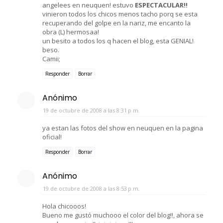
angelees en neuquen! estuvo
ESPECTACULAR!!
vinieron todos los chicos menos tacho porq se esta
recuperando del golpe en la nariz, me encanto la
obra (L) hermosaa!
un besito a todos los q hacen el blog, esta GENIAL!
beso.
Camii;
Responder
Borrar
Anónimo
19 de octubre de 2008 a las 8:31 p.m.
ya estan las fotos del show en neuquen en la pagina
oficial!
Responder
Borrar
Anónimo
19 de octubre de 2008 a las 8:53 p.m.
Hola chicooos!
Bueno me gustó muchooo el color del blog!!, ahora se