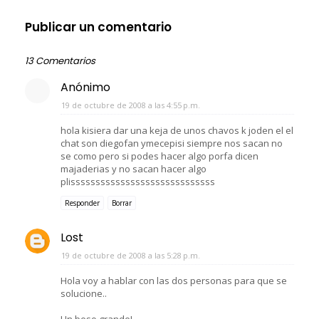
Publicar un comentario
13 Comentarios
Anónimo
19 de octubre de 2008 a las 4:55 p.m.
hola kisiera dar una keja de unos chavos k joden el el
chat son diegofan ymecepisi siempre nos sacan no
se como pero si podes hacer algo porfa dicen
majaderias y no sacan hacer algo
plisssssssssssssssssssssssssssss
Responder
Borrar
Lost
19 de octubre de 2008 a las 5:28 p.m.
Hola voy a hablar con las dos personas para que se
solucione..
Un beso grande!