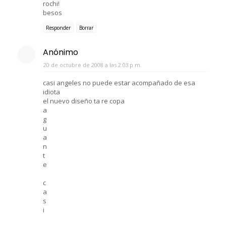
rochi!
besos
Responder
Borrar
Anónimo
20 de octubre de 2008 a las 2:03 p.m.
casi angeles no puede estar acompañado de esa
idiota
el nuevo diseño ta re copa
a
g
u
a
n
t
e
c
a
s
i