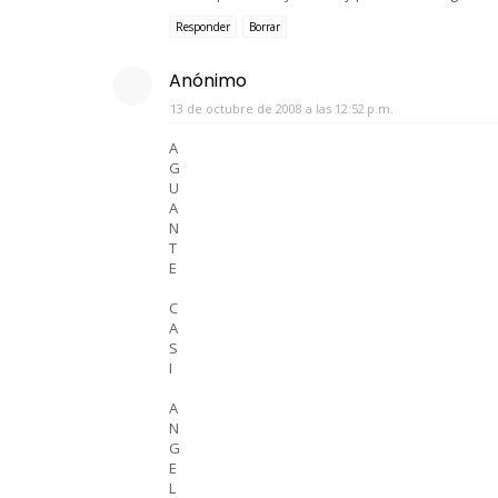
Responder
Borrar
Anónimo
13 de octubre de 2008 a las 12:52 p.m.
A
G
U
A
N
T
E
C
A
S
I
A
N
G
E
L