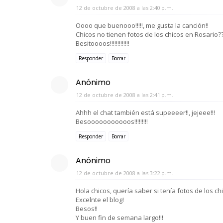
12 de octubre de 2008 a las 2:40 p.m.
Oooo que buenooo!!!!!, me gusta la canción!!
Chicos no tienen fotos de los chicos en Rosario?
Besitoooos!!!!!!!!!!!!!
Responder
Borrar
Anónimo
12 de octubre de 2008 a las 2:41 p.m.
Ahhh el chat también está supeeeer!!, jejeee!!!
Besooooooooooos!!!!!!!!!
Responder
Borrar
Anónimo
12 de octubre de 2008 a las 3:22 p.m.
Hola chicos, quería saber si tenía fotos de los chi
Excelnte el blog!
Besos!!
Y buen fin de semana largo!!!