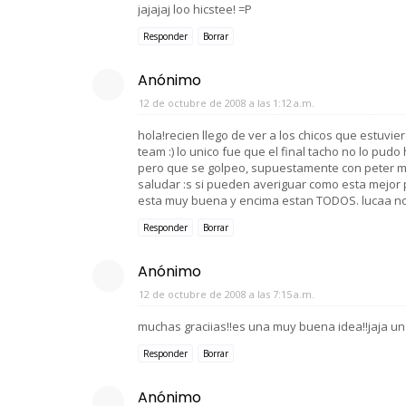
jajajaj loo hicstee! =P
Responder
Borrar
Anónimo
12 de octubre de 2008 a las 1:12 a.m.
hola!recien llego de ver a los chicos que estuvi
team :) lo unico fue que el final tacho no lo pud
pero que se golpeo, supuestamente con peter mien
saludar :s si pueden averiguar como esta mejo
esta muy buena y encima estan TODOS. lucaa no
Responder
Borrar
Anónimo
12 de octubre de 2008 a las 7:15 a.m.
muchas graciias!!es una muy buena idea!!jaja u
Responder
Borrar
Anónimo