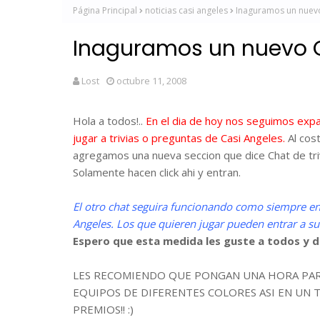
Página Principal
noticias casi angeles
Inaguramos un nuevo
Inaguramos un nuevo 
Lost
octubre 11, 2008
Hola a todos!..
En el dia de hoy nos seguimos expa
jugar a trivias o preguntas de Casi Angeles.
Al cos
agregamos una nueva seccion que dice Chat de tri
Solamente hacen click ahi y entran.
El otro chat seguira funcionando como siempre en e
Angeles. Los que quieren jugar pueden entrar a su 
Espero que esta medida les guste a todos y d
LES RECOMIENDO QUE PONGAN UNA HORA PARA
EQUIPOS DE DIFERENTES COLORES ASI EN UN
PREMIOS!! :)