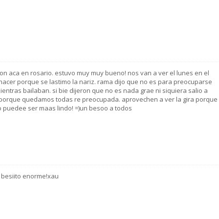
eron aca en rosario. estuvo muy muy bueno! nos van a ver el lunes en el
o hacer porque se lastimo la nariz. rama dijo que no es para preocuparse
tras bailaban. si bie dijeron que no es nada grae ni siquiera salio a
r porque quedamos todas re preocupada. aprovechen a ver la gira porque
 puedee ser maas lindo! =)un besoo a todos
n besiito enorme!xau