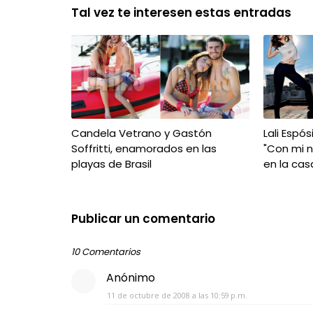
Tal vez te interesen estas entradas
Candela Vetrano y Gastón
Lali Espós
Soffritti, enamorados en las
"Con mi 
playas de Brasil
en la cas
Publicar un comentario
10 Comentarios
Anónimo
11 de octubre de 2008 a las 10:59 p.m.