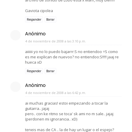
Gaviota cipolea
Responder
Borrar
Anónimo
4 de noviembre de 2008 a las 3:10 p.m.
aiiiiii yo no lo puedo bajarrr:S no entiendoo =S como
es me explican de nuevoo? no entiendoo:S!!!!! jaaj re
hueca xD
Responder
Borrar
Anónimo
4 de noviembre de 2008 a las 6:42 p.m.
ai muchas gracias! estoi empezando a tocar la
guitarra.. jajaj
pero.. con ke ritmo se toca' sk ami no m sale.. jajaj
(perdonen mi ignorancia.. xD)
teneis mas de CA .. la de hay un lugar o el espejo?