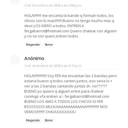
5 de diciembre de 2008 a las 4:08 p.m.
HOLA!!!!!!!!! me encanta la bande q forman todos, los
chicos son lo mas!!!!!!!!.Bueno no tengo mucho mas q
decir,LOS KIERO a todos. ENTREN A
fergabarrot@hotmail.com Quiero chatear con alguien
y no se con quien,entren todos
Responder
Borrar
Anónimo
5 de diciembre de 2008 a las 4:16 p.m.
HOLA!!!!!!!!!!!!!!! Soy FER me encantan las 2 bandas pero
estaria bueno q todos canten juntos, eso seria lo +
ver a las 2 bandas cantando juntas d+. no??????
BUENO yo quiero q alguen entre para chatear
conmigo xfa entren a::: fergabarrot@hotmail.com
BUENO LOS AMO A TODOS LOS CHICOS IO FER
BSSSSSSSS MUUUAAAAAAAAAAAAA!!!!!!!!!!!!!!! NOS
VEMOS!!!!!!!!! CHAUUUUUUUUU
Responder
Borrar