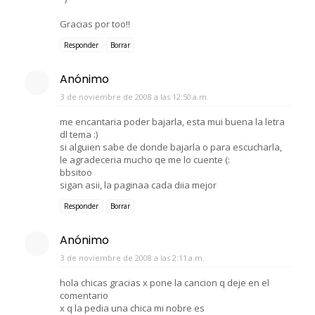
Gracias por too!!
Responder
Borrar
Anónimo
3 de noviembre de 2008 a las 12:50 a.m.
me encantaria poder bajarla, esta mui buena la letra
dl tema :)
si alguien sabe de donde bajarla o para escucharla,
le agradeceria mucho qe me lo cuente (:
bbsitoo
sigan asii, la paginaa cada diia mejor
Responder
Borrar
Anónimo
3 de noviembre de 2008 a las 2:11 a.m.
hola chicas gracias x pone la cancion q deje en el
comentario
x q la pedia una chica mi nobre es