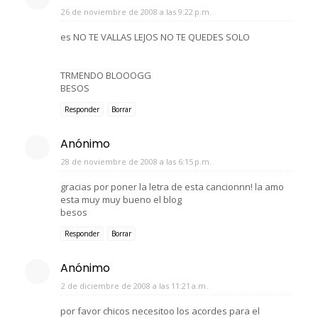
26 de noviembre de 2008 a las 9:22 p.m.
es NO TE VALLAS LEJOS NO TE QUEDES SOLO
TRMENDO BLOOOGG
BESOS
Responder
Borrar
Anónimo
28 de noviembre de 2008 a las 6:15 p.m.
gracias por poner la letra de esta cancionnn! la amo
esta muy muy bueno el blog
besos
Responder
Borrar
Anónimo
2 de diciembre de 2008 a las 11:21 a.m.
por favor chicos necesitoo los acordes para el