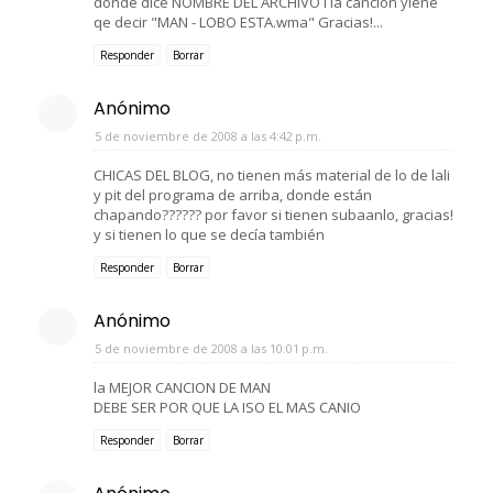
donde dice NOMBRE DEL ARCHIVO i la cancion yiene
qe decir "MAN - LOBO ESTA.wma" Gracias!...
Responder
Borrar
Anónimo
5 de noviembre de 2008 a las 4:42 p.m.
CHICAS DEL BLOG, no tienen más material de lo de lali
y pit del programa de arriba, donde están
chapando?????? por favor si tienen subaanlo, gracias!
y si tienen lo que se decía también
Responder
Borrar
Anónimo
5 de noviembre de 2008 a las 10:01 p.m.
la MEJOR CANCION DE MAN
DEBE SER POR QUE LA ISO EL MAS CANIO
Responder
Borrar