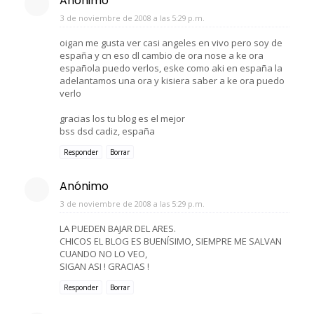
Anónimo
3 de noviembre de 2008 a las 5:29 p.m.
oigan me gusta ver casi angeles en vivo pero soy de
españa y cn eso dl cambio de ora nose a ke ora
española puedo verlos, eske como aki en españa la
adelantamos una ora y kisiera saber a ke ora puedo
verlo
gracias los tu blog es el mejor
bss dsd cadiz, españa
Responder
Borrar
Anónimo
3 de noviembre de 2008 a las 5:29 p.m.
LA PUEDEN BAJAR DEL ARES.
CHICOS EL BLOG ES BUENÍSIMO, SIEMPRE ME SALVAN
CUANDO NO LO VEO,
SIGAN ASI ! GRACIAS !
Responder
Borrar