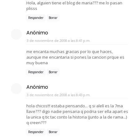
Hola, alguien tiene el blog de maria??? me lo pasan
plisss
Responder
Borrar
Anónimo
3 de noviembre de 2008 a las 8:41 p.m.
me encanta muchas gracias por lo que haces,
aunque me encantaria si pones la cancion prque es
muy buena
Responder
Borrar
Anónimo
3 de noviembre de 2008 a las 8:43 p.m.
hola chicos!!! estaba pensando... q si alelí es la 7ma
llave??? digo nadie pensaria q podria ser ella apart es
la unica q tic tac conto la historia (junto a la de rama...)
q creen???
Responder
Borrar