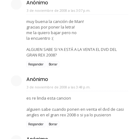
Anónimo
3 de noviembre de 2008 a las 3:07 p.m.
muy buena la canción de Man!
gracias por poner la letra!
me la quiero bajar pero no
la encuentro :(
ALGUIEN SABE SI YA ESTÁ A LA VENTA EL DVD DEL
GRAN REX 2008?
Responder
Borrar
Anónimo
3 de noviembre de 2008 a las 3:48 p.m.
es re linda esta cancion
alguien sabe cuando ponen en venta el dvd de casi
angles en el gran rex 2008 o si ya lo pusieron
Responder
Borrar