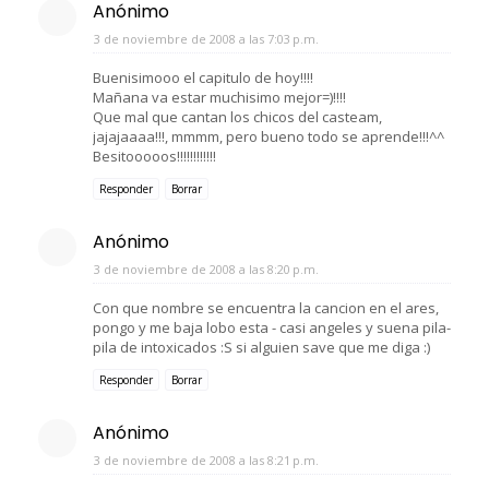
Anónimo
3 de noviembre de 2008 a las 7:03 p.m.
Buenisimooo el capitulo de hoy!!!!
Mañana va estar muchisimo mejor=)!!!!
Que mal que cantan los chicos del casteam,
jajajaaaa!!!, mmmm, pero bueno todo se aprende!!!^^
Besitooooos!!!!!!!!!!!!
Responder
Borrar
Anónimo
3 de noviembre de 2008 a las 8:20 p.m.
Con que nombre se encuentra la cancion en el ares,
pongo y me baja lobo esta - casi angeles y suena pila-
pila de intoxicados :S si alguien save que me diga :)
Responder
Borrar
Anónimo
3 de noviembre de 2008 a las 8:21 p.m.