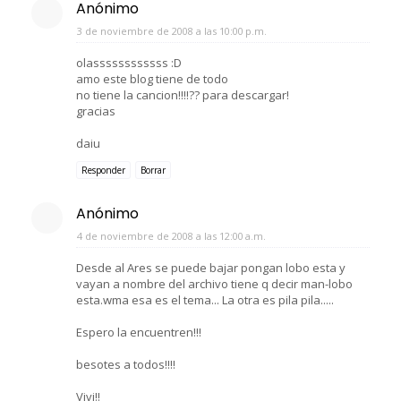
Anónimo
3 de noviembre de 2008 a las 10:00 p.m.
olassssssssssss :D
amo este blog tiene de todo
no tiene la cancion!!!!?? para descargar!
gracias
daiu
Responder
Borrar
Anónimo
4 de noviembre de 2008 a las 12:00 a.m.
Desde al Ares se puede bajar pongan lobo esta y
vayan a nombre del archivo tiene q decir man-lobo
esta.wma esa es el tema... La otra es pila pila.....
Espero la encuentren!!!
besotes a todos!!!!
Vivi!!