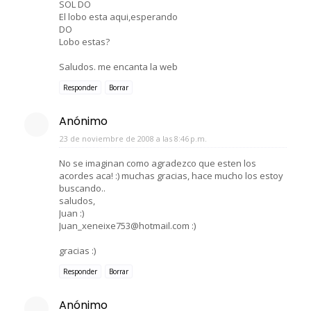
SOL DO
El lobo esta aqui,esperando
DO
Lobo estas?
Saludos. me encanta la web
Responder
Borrar
Anónimo
23 de noviembre de 2008 a las 8:46 p.m.
No se imaginan como agradezco que esten los
acordes aca! :) muchas gracias, hace mucho los estoy
buscando..
saludos,
Juan :)
Juan_xeneixe753@hotmail.com :)
gracias :)
Responder
Borrar
Anónimo