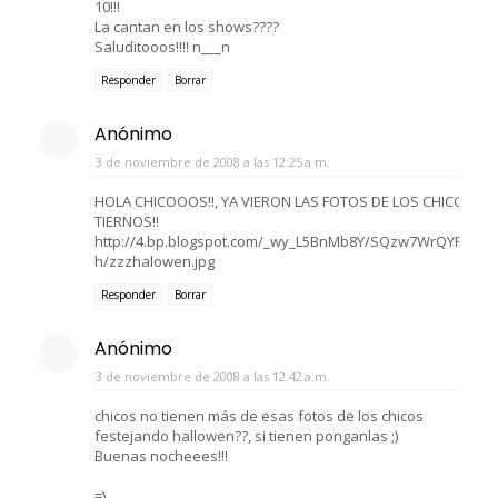
10!!!
La cantan en los shows????
Saluditooos!!!! n___n
Responder
Borrar
Anónimo
3 de noviembre de 2008 a las 12:25 a.m.
HOLA CHICOOOS!!, YA VIERON LAS FOTOS DE LOS CHICOS F
TIERNOS!!
http://4.bp.blogspot.com/_wy_L5BnMb8Y/SQzw7WrQYFI/AA
h/zzzhalowen.jpg
Responder
Borrar
Anónimo
3 de noviembre de 2008 a las 12:42 a.m.
chicos no tienen más de esas fotos de los chicos
festejando hallowen??, si tienen ponganlas ;)
Buenas nocheees!!!
=)