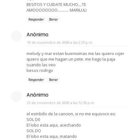
BESITOS Y CUIDATE MUCHO....TE
AMOOOOOOOO............ MARILULI
Responder
Borrar
Anónimo
19 de noviembre de 2008 a las 2:29 p.m.
melody y mar estan buenisimas me las quiero cojer
quiero que me hagan un pete. me hago la paja
cuando las veo
besos rodrigo
Responder
Borrar
Anónimo
23 de noviembre de 2008 a las 12:38 p.m.
el estribillo de la cancion, si no me equivoco es:
SOL D0
El lobo esta aqui, acechando
SOL DO
El lobo esta aqui, matando