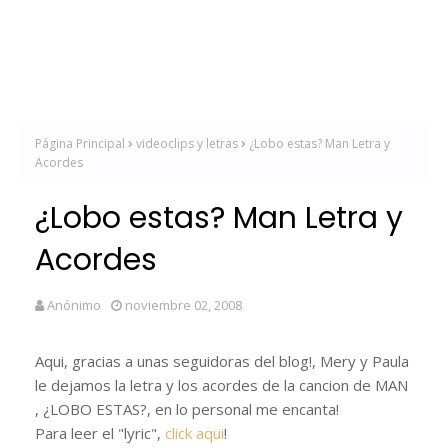
Página Principal
videoclips y letras
¿Lobo estas? Man Letra y
Acordes
¿Lobo estas? Man Letra y
Acordes
Anónimo
noviembre 02, 2008
Aqui, gracias a unas seguidoras del blog!, Mery y Paula
le dejamos la letra y los acordes de la cancion de MAN
, ¿LOBO ESTAS?, en lo personal me encanta!
Para leer el "lyric",
click aqui
!