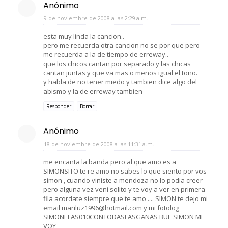
Anónimo
9 de noviembre de 2008 a las 2:29 a.m.
esta muy linda la cancion..
pero me recuerda otra cancion no se por que pero
me recuerda a la de tiempo de erreway..
que los chicos cantan por separado y las chicas
cantan juntas y que va mas o menos igual el tono.
y habla de no tener miedo y tambien dice algo del
abismo y la de erreway tambien
Responder
Borrar
Anónimo
18 de noviembre de 2008 a las 11:31 a.m.
me encanta la banda pero al que amo es a
SIMONSITO te re amo no sabes lo que siento por vos
simon , cuando viniste a mendoza no lo podia creer
pero alguna vez veni solito y te voy a ver en primera
fila acordate siempre que te amo .... SIMON te dejo mi
email mariluz1996@hotmail.com y mi fotolog
SIMONELAS010CONTODASLASGANAS BUE SIMON ME
VOY