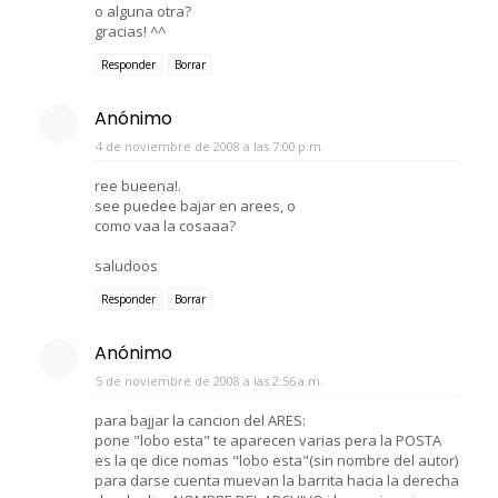
o alguna otra?
gracias! ^^
Responder
Borrar
Anónimo
4 de noviembre de 2008 a las 7:00 p.m.
ree bueena!.
see puedee bajar en arees, o
como vaa la cosaaa?
saludoos
Responder
Borrar
Anónimo
5 de noviembre de 2008 a las 2:56 a.m.
para bajjar la cancion del ARES:
pone "lobo esta" te aparecen varias pera la POSTA
es la qe dice nomas "lobo esta"(sin nombre del autor)
para darse cuenta muevan la barrita hacia la derecha