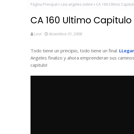
Página Principal
casi angeles online
CA 160 Ultimo Capitul
CA 160 Ultimo Capitulo
Lost
diciembre 01, 2008
Todo tiene un principio, todo tiene un final.
LLegam
Angeles finalizo y ahora emprenderan sus caminos
capitulo!