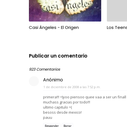
Casi Ángeles - El Origen
Los Teen
Publicar un comentario
923 Comentarios
Anónimo
1 de diciembre de 2008 a las 7:52 p.m.
primera!!! =)yoo piensoo quee vaa a ser un final
muchass gracias por todo!!!
ultimo capitulo =(
besoss desde mexico!
pauu
Responder
Borrar