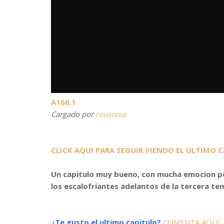
A160.1
Cargado por
rousrous
CLICK AQUI PARA SEGUIR VIENDO EL ULTIMO 
Un capitulo muy bueno, con mucha emocion pe
los escalofriantes adelantos de la tercera t
¿Te gusto el ultimo capitulo?
COMENTA AQUI