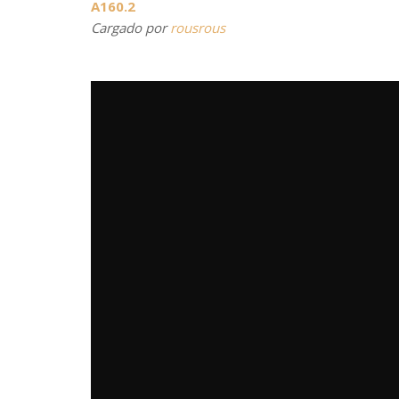
A160.2
Cargado por
rousrous