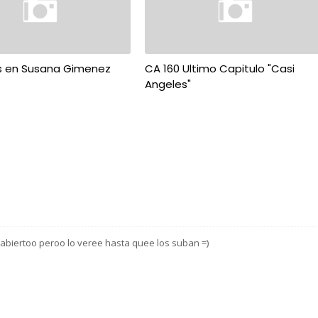
s en Susana Gimenez
CA 160 Ultimo Capitulo "Casi
Angeles"
l abiertoo peroo lo veree hasta quee los suban =)