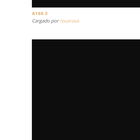
A160.3
Cargado por
rousrous