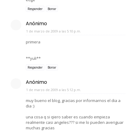
Responder
Borrar
Anónimo
1 de marzo de 2009 a las 5:10 p.m.
primera
**yuli**
Responder
Borrar
Anónimo
1 de marzo de 2009 a las 5:12 p.m.
muy bueno el blog, gracias por informarnos el dia a
dia :)
una cosa q si qiero saber es cuando empieza
realmente casi angeles??? si me lo pueden averiguar
muchas gracias