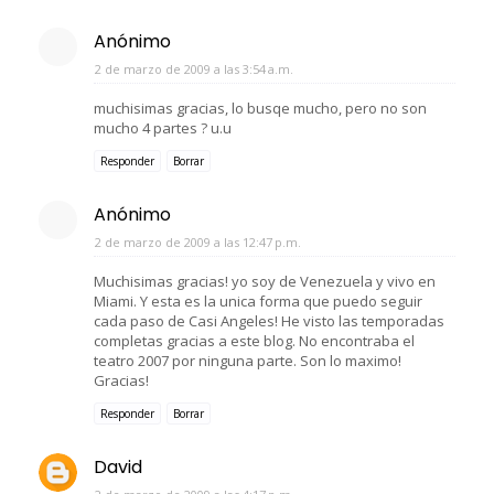
Anónimo
2 de marzo de 2009 a las 3:54 a.m.
muchisimas gracias, lo busqe mucho, pero no son
mucho 4 partes ? u.u
Responder
Borrar
Anónimo
2 de marzo de 2009 a las 12:47 p.m.
Muchisimas gracias! yo soy de Venezuela y vivo en
Miami. Y esta es la unica forma que puedo seguir
cada paso de Casi Angeles! He visto las temporadas
completas gracias a este blog. No encontraba el
teatro 2007 por ninguna parte. Son lo maximo!
Gracias!
Responder
Borrar
David