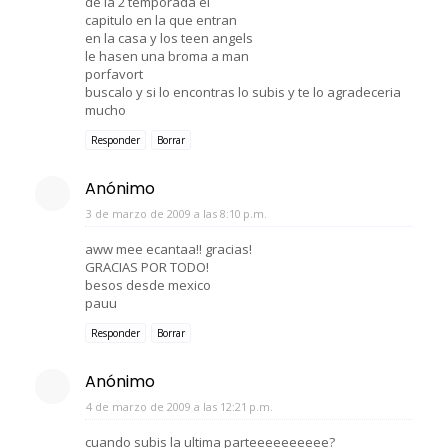
de la 2 temporada el
capitulo en la que entran
en la casa y los teen angels
le hasen una broma a man
porfavort
buscalo y si lo encontras lo subis y te lo agradeceria
mucho
Responder
Borrar
Anónimo
3 de marzo de 2009 a las 8:10 p.m.
aww mee ecantaa!! gracias!
GRACIAS POR TODO!
besos desde mexico
pauu
Responder
Borrar
Anónimo
4 de marzo de 2009 a las 12:21 p.m.
cuando subis la ultima parteeeeeeeeee?