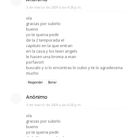
3 de marzo de 2009 a las 4:28 p.m.
ola
gracias por subirlo
bueno
yo te queria pedir
de la 2 temporada el
capitulo en la que entran
en la casa y los teen angels
le hasen una broma a man
porfavort
buscalo y si lo encontras lo subis y te lo agradeceria
mucho
Responder
Borrar
Anónimo
3 de marzo de 2009 a las 4:28 p.m.
ola
gracias por subirlo
bueno
yo te queria pedir