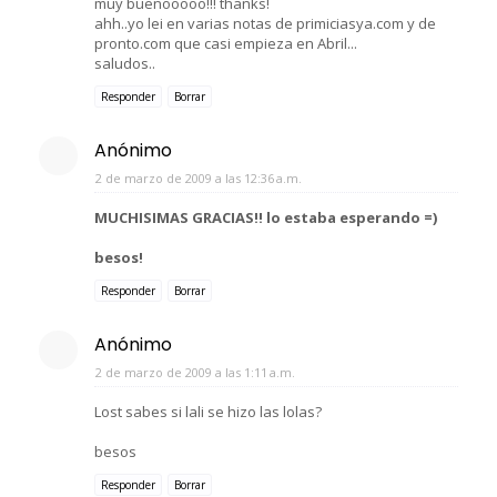
muy buenooooo!!! thanks!
ahh..yo lei en varias notas de primiciasya.com y de
pronto.com que casi empieza en Abril...
saludos..
Responder
Borrar
Anónimo
2 de marzo de 2009 a las 12:36 a.m.
MUCHISIMAS GRACIAS!! lo estaba esperando =)
besos!
Responder
Borrar
Anónimo
2 de marzo de 2009 a las 1:11 a.m.
Lost sabes si lali se hizo las lolas?
besos
Responder
Borrar