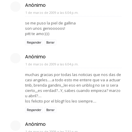
Anónimo
1 de marzo de 2009 a las 6:04 p.m.
se me puso la piel de gallina
son unos geniooooos!
pitt te amo:):):)
Responder
Borrar
Anónimo
1 de marzo de 2009 a las 6:04 p.m.
muchas gracias por todas las noticias que nos das de
casi angeles.....a todo esto me entere que va a actuar
tmb, brenda gandini,,,lei eso en unblog no se si sera
cierto,,,es verdad?...Y, sabes cuando empieza? marzo
u abril?....
los felicito por el blog!! los leo siempre....
Responder
Borrar
Anónimo
1 de marzo de 2009 a las 7:31 p.m.