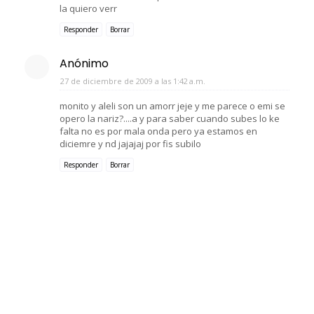
la quiero verr
Responder
Borrar
Anónimo
27 de diciembre de 2009 a las 1:42 a.m.
monito y aleli son un amorr jeje y me parece o emi se
opero la nariz?....a y para saber cuando subes lo ke
falta no es por mala onda pero ya estamos en
diciemre y nd jajajaj por fis subilo
Responder
Borrar