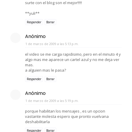
surte con el blog son el mejor!!!!!
**yuli**
Responder
Borrar
Anónimo
1 de marzo de 2009 a las 5:13 p.m.
el video se me carga rapidisimo, pero en el minuto 4 y
algo mas me aparece un cartel azul y no me deja ver
mas.
a alguien mas le pasa?
Responder
Borrar
Anónimo
1 de marzo de 2009 a las 5:19 p.m.
porque habilitan los mensajes , es un opcion
vastante molesta espero que pronto vuelvana
deshabilitarla
Responder
Borrar