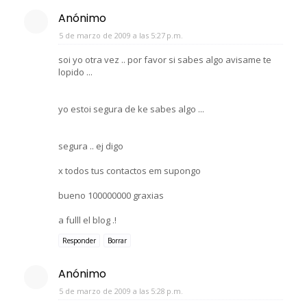
Anónimo
5 de marzo de 2009 a las 5:27 p.m.
soi yo otra vez .. por favor si sabes algo avisame te
lopido ...
yo estoi segura de ke sabes algo ...
segura .. ej digo
x todos tus contactos em supongo
bueno 100000000 graxias
a fulll el blog .!
Responder
Borrar
Anónimo
5 de marzo de 2009 a las 5:28 p.m.