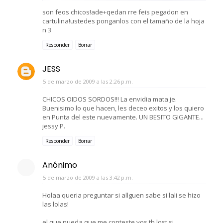
son feos chicos!ade+qedan rre feis pegadon en
cartulina!ustedes ponganlos con el tamaño de la hoja
n 3
Responder
Borrar
JESS
5 de marzo de 2009 a las 2:26 p.m.
CHICOS OIDOS SORDOS!!! La envidia mata je.
Buenisimo lo que hacen, les deceo exitos y los quiero
en Punta del este nuevamente. UN BESITO GIGANTE...
jessy P.
Responder
Borrar
Anónimo
5 de marzo de 2009 a las 3:42 p.m.
Holaa queria preguntar si allguen sabe si lali se hizo
las lolas!
el que pueda que me conteste vos tb lost si