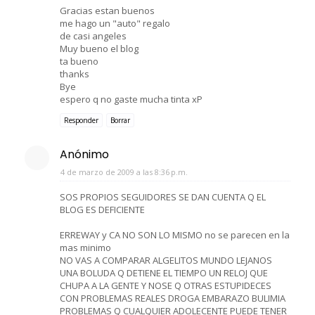
Gracias estan buenos
me hago un "auto" regalo
de casi angeles
Muy bueno el blog
ta bueno
thanks
Bye
espero q no gaste mucha tinta xP
Responder
Borrar
Anónimo
4 de marzo de 2009 a las 8:36 p.m.
SOS PROPIOS SEGUIDORES SE DAN CUENTA Q EL
BLOG ES DEFICIENTE
ERREWAY y CA NO SON LO MISMO no se parecen en la
mas minimo
NO VAS A COMPARAR ALGELITOS MUNDO LEJANOS
UNA BOLUDA Q DETIENE EL TIEMPO UN RELOJ QUE
CHUPA A LA GENTE Y NOSE Q OTRAS ESTUPIDECES
CON PROBLEMAS REALES DROGA EMBARAZO BULIMIA
PROBLEMAS Q CUALQUIER ADOLECENTE PUEDE TENER