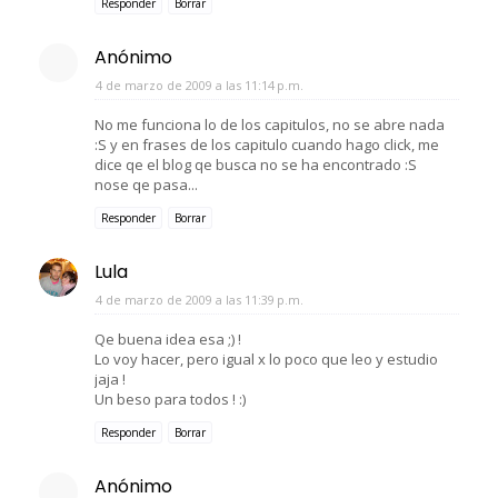
Responder
Borrar
Anónimo
4 de marzo de 2009 a las 11:14 p.m.
No me funciona lo de los capitulos, no se abre nada
:S y en frases de los capitulo cuando hago click, me
dice qe el blog qe busca no se ha encontrado :S
nose qe pasa...
Responder
Borrar
Lula
4 de marzo de 2009 a las 11:39 p.m.
Qe buena idea esa ;) !
Lo voy hacer, pero igual x lo poco que leo y estudio
jaja !
Un beso para todos ! :)
Responder
Borrar
Anónimo