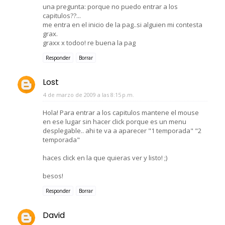
una pregunta: porque no puedo entrar a los
capitulos??...
me entra en el inicio de la pag..si alguien mi contesta
grax.
graxx x todoo! re buena la pag
Responder
Borrar
Lost
4 de marzo de 2009 a las 8:15 p.m.
Hola! Para entrar a los capitulos mantene el mouse
en ese lugar sin hacer click porque es un menu
desplegable.. ahi te va a aparecer "1 temporada" "2
temporada"
haces click en la que quieras ver y listo! ;)
besos!
Responder
Borrar
David