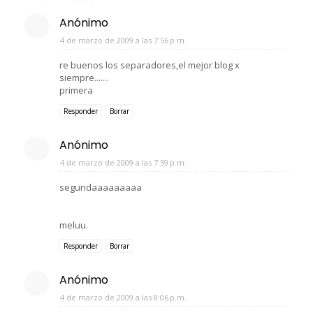
Anónimo
4 de marzo de 2009 a las 7:56 p.m.
re buenos los separadores,el mejor blog x
siempre.......
primera
Responder
Borrar
Anónimo
4 de marzo de 2009 a las 7:59 p.m.
segundaaaaaaaaa
meluu.
Responder
Borrar
Anónimo
4 de marzo de 2009 a las 8:06 p.m.