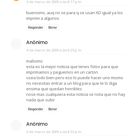
4 de marzo de 2009 a las 8:17 p.m.
buensimo, auq no se para q se usan XD igual ya los
imprimi a algunos
Responder
Borrar
Anónimo
4 de marzo de 2009 a las 8:25 p.m.
malisimo
esta es la mejor noticia que tenes fotos para que
imprimamos y peguemos en un carton
osea todo bien pero eso lo puede hacer uno mismo
no necesitas entrar a un blog para que te lo diga
ensima que quedan horribles
nose mas cualquiera esta noticia se nota que no hay
nada que subir
Responder
Borrar
Anónimo
4 de marzo de 2009 a las 8:35 p.m.