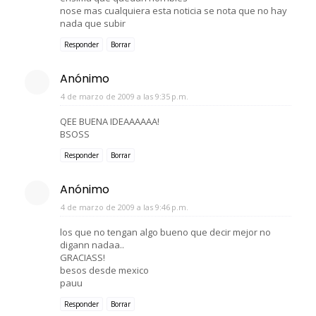
nose mas cualquiera esta noticia se nota que no hay
nada que subir
Responder
Borrar
Anónimo
4 de marzo de 2009 a las 9:35 p.m.
QEE BUENA IDEAAAAAA!
BSOSS
Responder
Borrar
Anónimo
4 de marzo de 2009 a las 9:46 p.m.
los que no tengan algo bueno que decir mejor no
digann nadaa..
GRACIASS!
besos desde mexico
pauu
Responder
Borrar