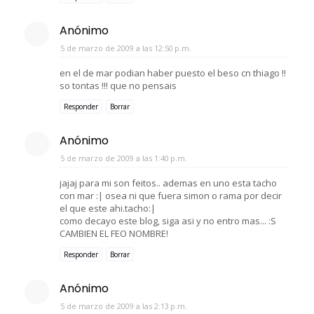
Anónimo
5 de marzo de 2009 a las 12:50 p.m.
en el de mar podian haber puesto el beso cn thiago !!
so tontas !!! que no pensais
Responder
Borrar
Anónimo
5 de marzo de 2009 a las 1:40 p.m.
jajaj para mi son feitos.. ademas en uno esta tacho
con mar :| osea ni que fuera simon o rama por decir
el que este ahi.tacho:|
como decayo este blog, siga asi y no entro mas... :S
CAMBIEN EL FEO NOMBRE!
Responder
Borrar
Anónimo
5 de marzo de 2009 a las 2:13 p.m.