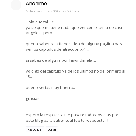
Anónimo
5 de marzo de 2009 a las 5:26 p.m.
Hola que tal ..je
ya se que no tiene nada que ver con el tema de casi
angeles.. pero
queria saber si tu tienes idea de alguna pagiina para
ver los capitulos de atraccion x 4 ...
si sabes de alguna por favor dimela ...
yo digo del capitulo ya de los ultimos no del primero al
15..
bueno serias muy buen a..
graxias
espero la respuesta me pasare todos los dias por
este blog para saber cual fue tu respuesta ..!
Responder
Borrar