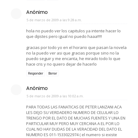
Anónimo
5 de marzo de 2009 a las 9:28 a.m.
hola no puedo ver los capitulos ya intente hacer lo
que dijistes pero igual no puedo haaa!!!!!
gracias por todo yo en el horario que pasan la novela
no la puedo ver asi que gracias porque sino no la
puedo seguir y me encanta, he mirado todo lo que
hace cris y no quiero dejar de hacerlo
Responder
Borrar
Anónimo
5 de marzo de 2009 a las 10:02 a.m.
PARA TODAS LAS FANATICAS DE PETER LANZANI ACA
LES DEJO SU VERDADERO NUMERO DE CELULAR LO
TRENGO POR EL DATO DE MUCHAS FUENTES Y UNA EN
PARTICULAR MUY PERO MUY CERCANA A EL POR LO
CUAL NO HAY DUDAS DE LA VERACIDAD DEL DATO EL
NUMERO ES 011-1533022974 ( el numero si existe