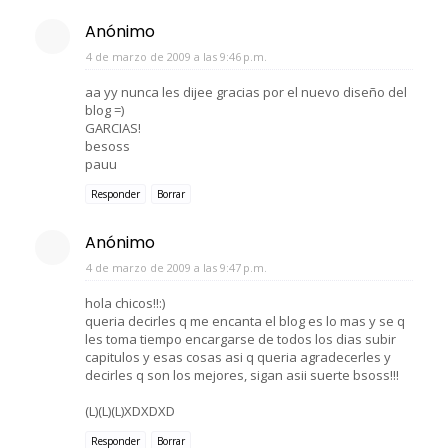
Anónimo
4 de marzo de 2009 a las 9:46 p.m.
aa yy nunca les dijee gracias por el nuevo diseño del
blog =)
GARCIAS!
besoss
pauu
Responder
Borrar
Anónimo
4 de marzo de 2009 a las 9:47 p.m.
hola chicos!!:)
queria decirles q me encanta el blog es lo mas y se q
les toma tiempo encargarse de todos los dias subir
capitulos y esas cosas asi q queria agradecerles y
decirles q son los mejores, sigan asii suerte bsoss!!!
(L)(L)(L)XDXDXD
Responder
Borrar