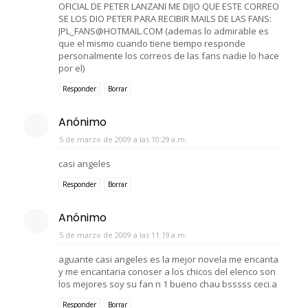
OFICIAL DE PETER LANZANI ME DIJO QUE ESTE CORREO
SE LOS DIO PETER PARA RECIBIR MAILS DE LAS FANS:
JPL_FANS@HOTMAIL.COM (ademas lo admirable es
que el mismo cuando tiene tiempo responde
personalmente los correos de las fans nadie lo hace
por el)
Responder
Borrar
Anónimo
5 de marzo de 2009 a las 10:29 a.m.
casi angeles
Responder
Borrar
Anónimo
5 de marzo de 2009 a las 11:19 a.m.
aguante casi angeles es la mejor novela me encanta
y me encantaria conoser a los chicos del elenco son
los mejores soy su fan n 1 bueno chau bsssss ceci.a
Responder
Borrar