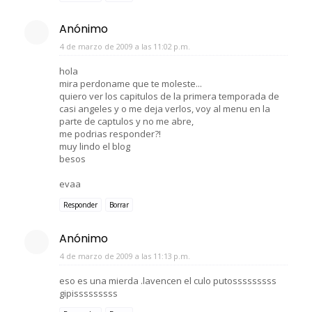
Anónimo
4 de marzo de 2009 a las 11:02 p.m.
hola
mira perdoname que te moleste...
quiero ver los capitulos de la primera temporada de
casi angeles y o me deja verlos, voy al menu en la
parte de captulos y no me abre,
me podrias responder?!
muy lindo el blog
besos
evaa
Responder
Borrar
Anónimo
4 de marzo de 2009 a las 11:13 p.m.
eso es una mierda .lavencen el culo putosssssssss
gipisssssssss