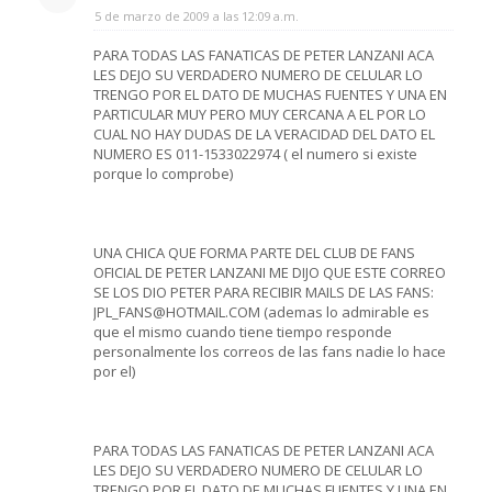
5 de marzo de 2009 a las 12:09 a.m.
PARA TODAS LAS FANATICAS DE PETER LANZANI ACA
LES DEJO SU VERDADERO NUMERO DE CELULAR LO
TRENGO POR EL DATO DE MUCHAS FUENTES Y UNA EN
PARTICULAR MUY PERO MUY CERCANA A EL POR LO
CUAL NO HAY DUDAS DE LA VERACIDAD DEL DATO EL
NUMERO ES 011-1533022974 ( el numero si existe
porque lo comprobe)
UNA CHICA QUE FORMA PARTE DEL CLUB DE FANS
OFICIAL DE PETER LANZANI ME DIJO QUE ESTE CORREO
SE LOS DIO PETER PARA RECIBIR MAILS DE LAS FANS:
JPL_FANS@HOTMAIL.COM (ademas lo admirable es
que el mismo cuando tiene tiempo responde
personalmente los correos de las fans nadie lo hace
por el)
PARA TODAS LAS FANATICAS DE PETER LANZANI ACA
LES DEJO SU VERDADERO NUMERO DE CELULAR LO
TRENGO POR EL DATO DE MUCHAS FUENTES Y UNA EN