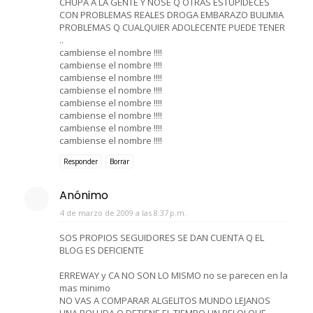
CHUPA A LA GENTE Y NOSE Q OTRAS ESTUPIDECES
CON PROBLEMAS REALES DROGA EMBARAZO BULIMIA
PROBLEMAS Q CUALQUIER ADOLECENTE PUEDE TENER
..
cambiense el nombre !!!!
cambiense el nombre !!!!
cambiense el nombre !!!!
cambiense el nombre !!!!
cambiense el nombre !!!!
cambiense el nombre !!!!
cambiense el nombre !!!!
cambiense el nombre !!!!
Responder
Borrar
Anónimo
4 de marzo de 2009 a las 8:37 p.m.
SOS PROPIOS SEGUIDORES SE DAN CUENTA Q EL
BLOG ES DEFICIENTE
ERREWAY y CA NO SON LO MISMO no se parecen en la
mas minimo
NO VAS A COMPARAR ALGELITOS MUNDO LEJANOS
UNA BOLUDA Q DETIENE EL TIEMPO UN RELOJ QUE