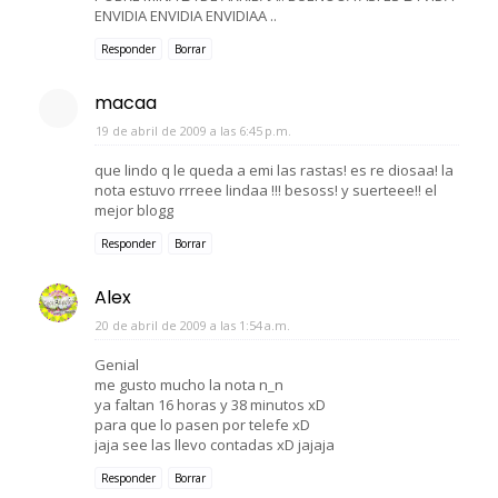
ENVIDIA ENVIDIA ENVIDIAA ..
Responder
Borrar
macaa
19 de abril de 2009 a las 6:45 p.m.
que lindo q le queda a emi las rastas! es re diosaa! la
nota estuvo rrreee lindaa !!! besoss! y suerteee!! el
mejor blogg
Responder
Borrar
Alex
20 de abril de 2009 a las 1:54 a.m.
Genial
me gusto mucho la nota n_n
ya faltan 16 horas y 38 minutos xD
para que lo pasen por telefe xD
jaja see las llevo contadas xD jajaja
Responder
Borrar