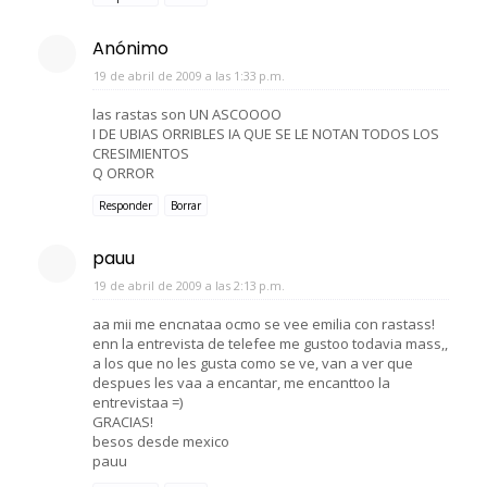
Anónimo
19 de abril de 2009 a las 1:33 p.m.
las rastas son UN ASCOOOO
I DE UBIAS ORRIBLES IA QUE SE LE NOTAN TODOS LOS
CRESIMIENTOS
Q ORROR
Responder
Borrar
pauu
19 de abril de 2009 a las 2:13 p.m.
aa mii me encnataa ocmo se vee emilia con rastass!
enn la entrevista de telefee me gustoo todavia mass,,
a los que no les gusta como se ve, van a ver que
despues les vaa a encantar, me encanttoo la
entrevistaa =)
GRACIAS!
besos desde mexico
pauu