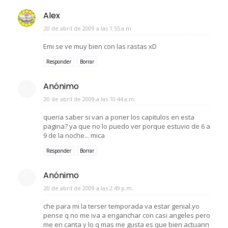
Alex
20 de abril de 2009 a las 1:55 a.m.
Emi se ve muy bien con las rastas xD
Responder
Borrar
Anónimo
20 de abril de 2009 a las 10:44 a.m.
queria saber si van a poner los capitulos en esta
pagina? ya que no lo puedo ver porque estuvio de 6 a
9 de la noche... mica
Responder
Borrar
Anónimo
20 de abril de 2009 a las 2:49 p.m.
che para mi la terser temporada va estar genial.yo
pense q no me iva a enganchar con casi angeles pero
me en canta y lo q mas me gusta es que bien actuann