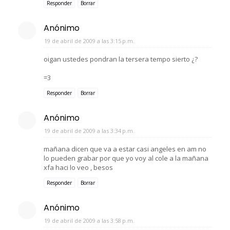
Responder
Borrar
Anónimo
19 de abril de 2009 a las 3:15 p.m.
oigan ustedes pondran la tersera tempo sierto ¿?
=3
Responder
Borrar
Anónimo
19 de abril de 2009 a las 3:34 p.m.
mañana dicen que va a estar casi angeles en am no
lo pueden grabar por que yo voy al cole a la mañana
xfa haci lo veo , besos
Responder
Borrar
Anónimo
19 de abril de 2009 a las 3:58 p.m.