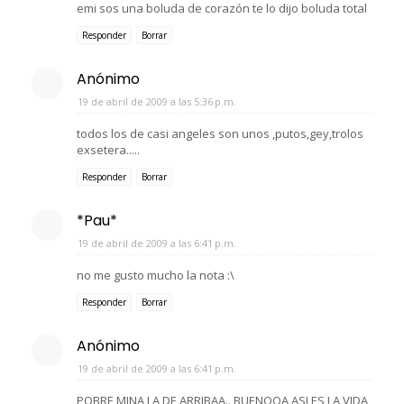
emi sos una boluda de corazón te lo dijo boluda total
Responder
Borrar
Anónimo
19 de abril de 2009 a las 5:36 p.m.
todos los de casi angeles son unos ,putos,gey,trolos
exsetera.....
Responder
Borrar
*Pau*
19 de abril de 2009 a las 6:41 p.m.
no me gusto mucho la nota :\
Responder
Borrar
Anónimo
19 de abril de 2009 a las 6:41 p.m.
POBRE MINA LA DE ARRIBAA.. BUENOOA ASI ES LA VIDA