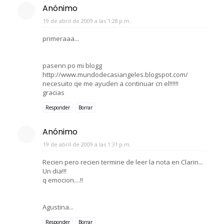
Anónimo
19 de abril de 2009 a las 1:28 p.m.
primeraaa...
pasenn po mi blogg
http://www.mundodecasiangeles.blogspot.com/
necesuito qe me ayuden a continuar cn el!!!!!!
gracias
Responder
Borrar
Anónimo
19 de abril de 2009 a las 1:31 p.m.
Recien pero recien termine de leer la nota en Clarin...
Un dia!!!
q emocion....!!
Agustina...
Responder
Borrar