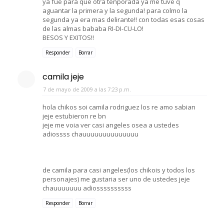
ya fue para que otra tenporada ya me tuve q
aguantar la primera y la segunda! para colmo la
segunda ya era mas delirante!! con todas esas cosas
de las almas bababa RI-DI-CU-LO!
BESOS Y EXITOS!!
Responder
Borrar
camila jeje
7 de mayo de 2009 a las 7:23 p.m.
hola chikos soi camila rodriguez los re amo sabian
jeje estubieron re bn
jeje me voia ver casi angeles osea a ustedes
adiossss chauuuuuuuuuuuuuu
de camila para casi angeles(los chikois y todos los
personajes) me gustaria ser uno de ustedes jeje
chauuuuuuu adiossssssssss
Responder
Borrar