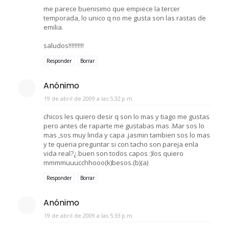
me parece buenisimo que empiece la tercer
temporada, lo unico q no me gusta son las rastas de
emilia.
saludos!!!!!!!!!!
Responder
Borrar
Anónimo
19 de abril de 2009 a las 5:32 p.m.
chicos les quiero desir q son lo mas y tiago me gustas
pero antes de raparte me gustabas mas .Mar sos lo
mas ,sos muy linda y capa .jasmin tambien sos lo mas
y te queria preguntar si con tacho son pareja enla
vida real?¿.buen son todos capos :)los quiero
mmmmuuucchhooo(k)besos.(b)(a)
Responder
Borrar
Anónimo
19 de abril de 2009 a las 5:33 p.m.