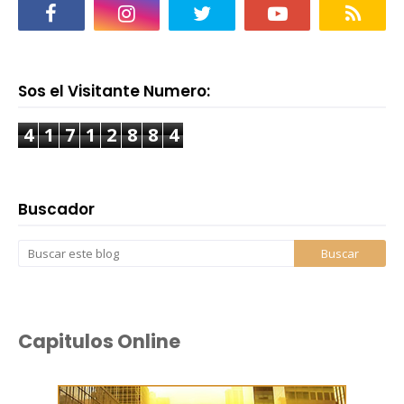
Sos el Visitante Numero:
4
1
7
1
2
8
8
4
Buscador
Capitulos Online