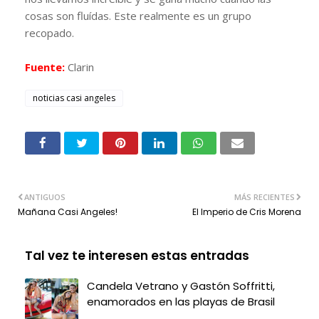
cosas son fluídas. Este realmente es un grupo
recopado.
Fuente:
Clarin
noticias casi angeles
ANTIGUOS
MÁS RECIENTES
Mañana Casi Angeles!
El Imperio de Cris Morena
Tal vez te interesen estas entradas
Candela Vetrano y Gastón Soffritti,
enamorados en las playas de Brasil