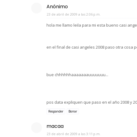
Anónimo
23 de abril de 2009 a las 2:06 p.m.
hola me llamo leila para mi esta bueno casi ang
en el final de casi angeles 2008 paso otra cosa 
bue chhhhhhaaaaaaauuuuuuu...
pos data expliquen que paso en el año 2008 y 2
Responder
Borrar
macaa
23 de abril de 2009 a las 3:11 p.m.