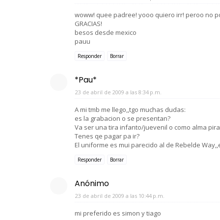
woww! quee padree! yooo quiero irr! peroo no po
GRACIAS!
besos desde mexico
pauu
Responder
Borrar
*Pau*
23 de abril de 2009 a las 8:34 p.m.
A mi tmb me llego,,tgo muchas dudas:
es la grabacion o se presentan?
Va ser una tira infanto/juevenil o como alma pira
Tenes qe pagar pa ir?
El uniforme es mui parecido al de Rebelde Way,,el
Responder
Borrar
Anónimo
23 de abril de 2009 a las 10:44 p.m.
mi preferido es simon y tiago