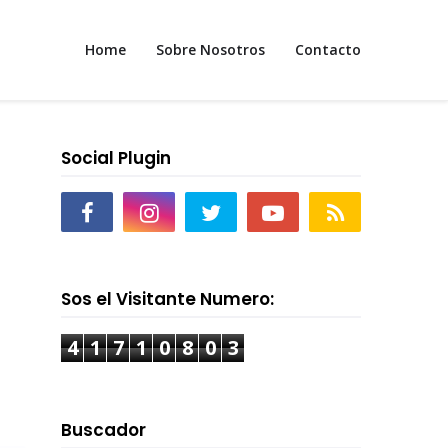
Home
Sobre Nosotros
Contacto
Social Plugin
Sos el Visitante Numero:
4
1
7
1
0
8
0
3
Buscador