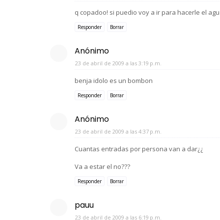
q copadoo! si puedio voy a ir para hacerle el agu
Responder
Borrar
Anónimo
23 de abril de 2009 a las 3:19 p.m.
benja idolo es un bombon
Responder
Borrar
Anónimo
23 de abril de 2009 a las 4:37 p.m.
Cuantas entradas por persona van a dar¿¿
Va a estar el no???
Responder
Borrar
pauu
23 de abril de 2009 a las 6:19 p.m.