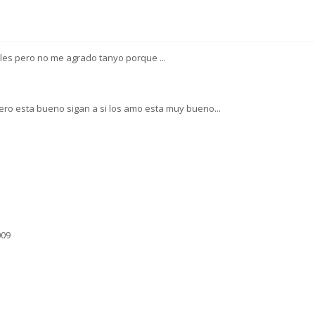
eles pero no me agrado tanyo porque ...
pero esta bueno sigan a si los amo esta muy bueno...
009