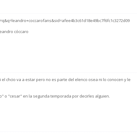
it=q&q=leandro+coccarofans&sid=afee4b3c61d18e49bc7f6fc1c3272d09
leandro cóccaro
i el chcio va a estar pero no es parte del elenco osea ni lo conocen y le
o" o "cesar" en la segunda temporada por decirles alguien.