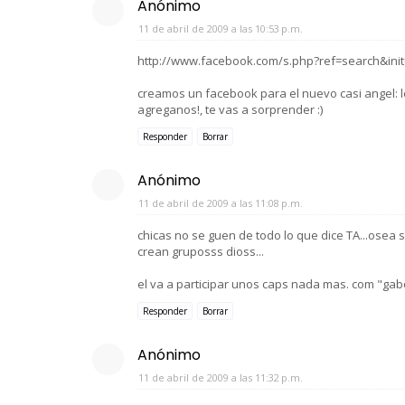
Anónimo
11 de abril de 2009 a las 10:53 p.m.
http://www.facebook.com/s.php?ref=search&in
creamos un facebook para el nuevo casi angel: 
agreganos!, te vas a sorprender :)
Responder
Borrar
Anónimo
11 de abril de 2009 a las 11:08 p.m.
chicas no se guen de todo lo que dice TA...osea s
crean gruposss dioss...
el va a participar unos caps nada mas. com "gab
Responder
Borrar
Anónimo
11 de abril de 2009 a las 11:32 p.m.