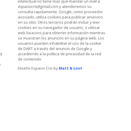
intelectual no tiene mas que mandar un mail a
espaciocris@gmail.com
y atenderemos su
consulta rapidamente. Google, como proveedor
asociado, utiliza cookies para publicar anuncios
en su sitio. Otros terceros podrán incluir y leer
cookies en su navegador de usuario, o utilizar
web beacons para obtener información mientras
se muestran los anuncios en su página web. Los
usuarios pueden inhabilitar el uso de la cookie
de DART a través del anuncio de Google y
 y
accediendo a la política de privacidad de la red
de contenido
a
Diseño Espacio Cris by
Matt & Lost