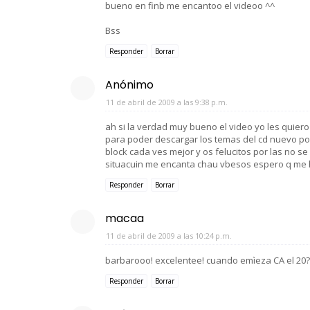
bueno en finb me encantoo el videoo ^^
Bss
Responder
Borrar
Anónimo
11 de abril de 2009 a las 9:38 p.m.
ah si la verdad muy bueno el video yo les quiero
para poder descargar los temas del cd nuevo por
block cada ves mejor y os felucitos por las no s
situacuin me encanta chau vbesos espero q me 
Responder
Borrar
macaa
11 de abril de 2009 a las 10:24 p.m.
barbarooo! excelentee! cuando emìeza CA el 20?
Responder
Borrar