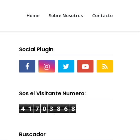
Home
Sobre Nosotros
Contacto
Social Plugin
Sos el Visitante Numero:
4
1
7
0
3
8
6
8
Buscador