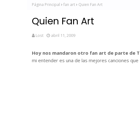
Página Principal
fan art
Quien Fan Art
Quien Fan Art
Lost
abril 11, 2009
Hoy nos mandaron otro fan art de parte de
mi entender es una de las mejores canciones que t