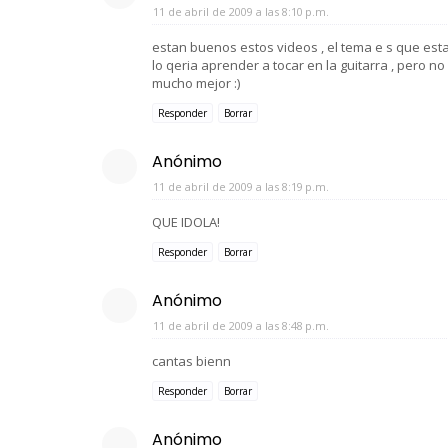
11 de abril de 2009 a las 8:10 p.m.
estan buenos estos videos , el tema e s que esta
lo qeria aprender a tocar en la guitarra , pero no
mucho mejor :)
Responder
Borrar
Anónimo
11 de abril de 2009 a las 8:19 p.m.
QUE IDOLA!
Responder
Borrar
Anónimo
11 de abril de 2009 a las 8:48 p.m.
cantas bienn
Responder
Borrar
Anónimo