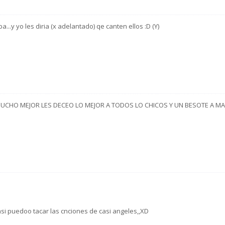
...y yo les diria (x adelantado) qe canten ellos :D (Y)
MUCHO MEJOR LES DECEO LO MEJOR A TODOS LO CHICOS Y UN BESOTE A M
, asi puedoo tacar las cnciones de casi angeles,,XD