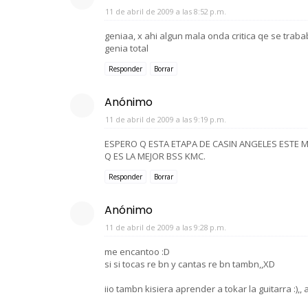
11 de abril de 2009 a las 8:52 p.m.
geniaa, x ahi algun mala onda critica qe se trababa
genia total
Responder
Borrar
Anónimo
11 de abril de 2009 a las 9:19 p.m.
ESPERO Q ESTA ETAPA DE CASIN ANGELES ESTE 
Q ES LA MEJOR BSS KMC.
Responder
Borrar
Anónimo
11 de abril de 2009 a las 9:28 p.m.
me encantoo :D
si si tocas re bn y cantas re bn tambn,,XD
iio tambn kisiera aprender a tokar la guitarra :),