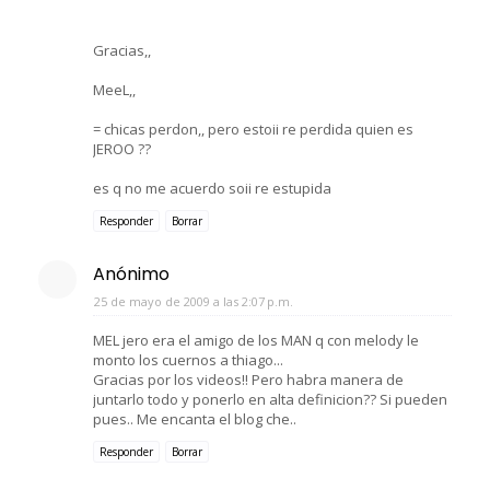
Gracias,,
MeeL,,
= chicas perdon,, pero estoii re perdida quien es
JEROO ??
es q no me acuerdo soii re estupida
Responder
Borrar
Anónimo
25 de mayo de 2009 a las 2:07 p.m.
MEL jero era el amigo de los MAN q con melody le
monto los cuernos a thiago...
Gracias por los videos!! Pero habra manera de
juntarlo todo y ponerlo en alta definicion?? Si pueden
pues.. Me encanta el blog che..
Responder
Borrar