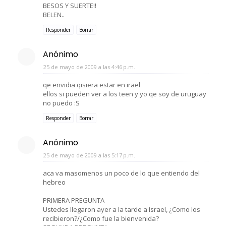
BESOS Y SUERTE!!
BELEN..
Responder
Borrar
Anónimo
25 de mayo de 2009 a las 4:46 p.m.
qe envidia qisiera estar en irael
ellos si pueden ver a los teen y yo qe soy de uruguay
no puedo :S
Responder
Borrar
Anónimo
25 de mayo de 2009 a las 5:17 p.m.
aca va masomenos un poco de lo que entiendo del
hebreo
PRIMERA PREGUNTA
Ustedes llegaron ayer a la tarde a Israel, ¿Como los
recibieron?/¿Como fue la bienvenida?