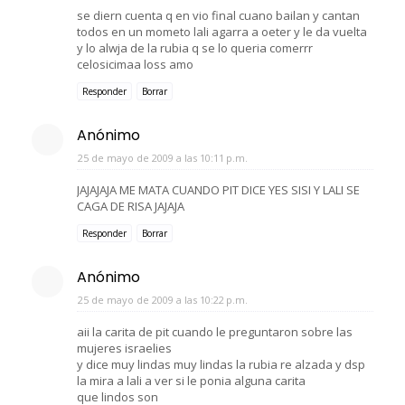
se diern cuenta q en vio final cuano bailan y cantan
todos en un mometo lali agarra a oeter y le da vuelta
y lo alwja de la rubia q se lo queria comerrr
celosicimaa loss amo
Responder
Borrar
Anónimo
25 de mayo de 2009 a las 10:11 p.m.
JAJAJAJA ME MATA CUANDO PIT DICE YES SISI Y LALI SE
CAGA DE RISA JAJAJA
Responder
Borrar
Anónimo
25 de mayo de 2009 a las 10:22 p.m.
aii la carita de pit cuando le preguntaron sobre las
mujeres israelies
y dice muy lindas muy lindas la rubia re alzada y dsp
la mira a lali a ver si le ponia alguna carita
que lindos son