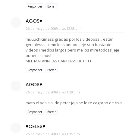
Responder
Borrar
AGOS♥
26 de mayo de 2009 a las 12:33 p.m.
muuuchicimass gracias por los videooss .. estan
genialesss como loss amooo jeje son bastantes
videos i medios largos pero me los mire todoss jeje
buueniisimos!
MEE MATANN LAS CARIITASS DE PIITT
Responder
Borrar
AGOS♥
26 de mayo de 2009 a las 1:29 p.m.
mato el yes sisi de peter jaja se le re cagaron de risa
Responder
Borrar
♥CELES♥
26 de mayo de 2009 a las 1:35 p.m.