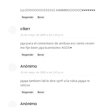
LLLOOOOOOOOSSSSSS AAMMMOOOOOO♥♥♥♥♥♥♥
Responder
Borrar
cllarr
26 de mayo de 2009 a las 2:33 p.m.
jaja para el comentario de arribaa ess cierto recien
me fije biien jaja bueniisimo AGOS♥
Responder
Borrar
Anónimo
26 de mayo de 2009 a las 5:41 p.m.
jajaja tambien lali le dice ojo!!! a la rubia jajaja re
celosa
Responder
Borrar
Anónimo