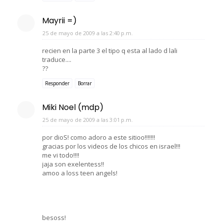
Mayrii =)
25 de mayo de 2009 a las 2:40 p.m.
recien en la parte 3 el tipo q esta al lado d lali
traduce....
??
Responder
Borrar
Miki Noel (mdp)
25 de mayo de 2009 a las 3:01 p.m.
por dioS! como adoro a este sitioo!!!!!!!
gracias por los videos de los chicos en israel!!!
me vi todo!!!!
jaja son exelentess!!
amoo a loss teen angels!
besoss!