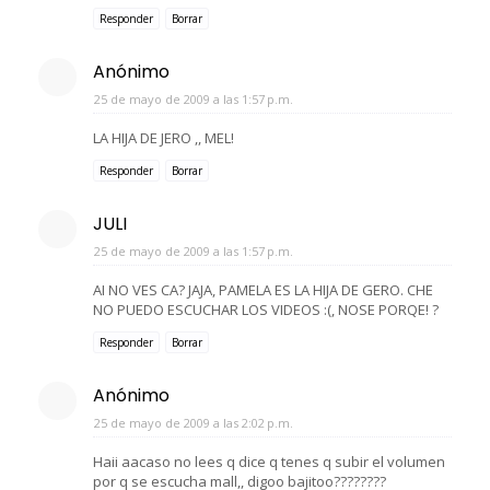
Responder
Borrar
Anónimo
25 de mayo de 2009 a las 1:57 p.m.
LA HIJA DE JERO ,, MEL!
Responder
Borrar
JULI
25 de mayo de 2009 a las 1:57 p.m.
AI NO VES CA? JAJA, PAMELA ES LA HIJA DE GERO. CHE
NO PUEDO ESCUCHAR LOS VIDEOS :(, NOSE PORQE! ?
Responder
Borrar
Anónimo
25 de mayo de 2009 a las 2:02 p.m.
Haii aacaso no lees q dice q tenes q subir el volumen
por q se escucha mall,, digoo bajitoo????????