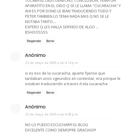
TOCABA EL OIDO DERECHO, CONCLUSION, TENIA UN
APARATITO EN EL OIDO Q SE LE LLAMA "CUCARACHA" Y
AHI ES POR DOND LE IBAN TRADUCIENDO TODO Y
PETER TAMBIEN LO TENIA NADA MAS Q NO SE LE
NOTABA TANTO....
ESPERO Q LES HALLA SERVIDO DE ALGO ....
BSHOOSSSS
Responder
Borrar
Anónimo
25 de mayo de 2009 a las 4:14 p.m.
si es eso de la cucaracha, aparte fijense que
tardaban unos sgeundos en contestar, era porque le
estaban traduciendo a traves d ela cucaracha
Responder
Borrar
Anónimo
25 de mayo de 2009 a las 4:38 p.m.
NO LO PUEDO ESCUCHAR!!! EL BLOG
EXCELENTE COMO SIEMOPRE GRACIAS!!!!