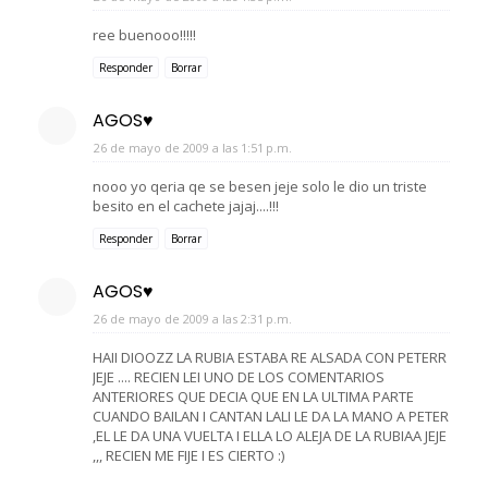
ree buenooo!!!!!
Responder
Borrar
AGOS♥
26 de mayo de 2009 a las 1:51 p.m.
nooo yo qeria qe se besen jeje solo le dio un triste
besito en el cachete jajaj....!!!
Responder
Borrar
AGOS♥
26 de mayo de 2009 a las 2:31 p.m.
HAII DIOOZZ LA RUBIA ESTABA RE ALSADA CON PETERR
JEJE .... RECIEN LEI UNO DE LOS COMENTARIOS
ANTERIORES QUE DECIA QUE EN LA ULTIMA PARTE
CUANDO BAILAN I CANTAN LALI LE DA LA MANO A PETER
,EL LE DA UNA VUELTA I ELLA LO ALEJA DE LA RUBIAA JEJE
,,, RECIEN ME FIJE I ES CIERTO :)