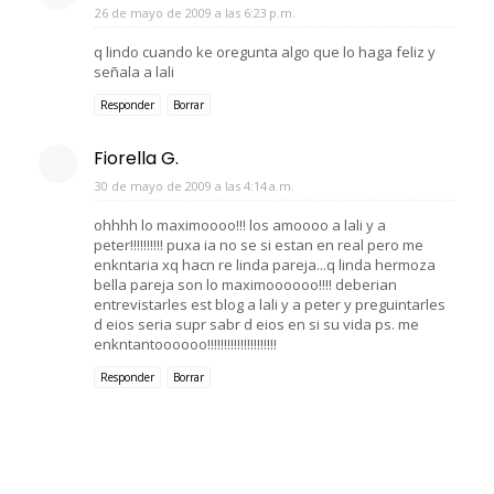
26 de mayo de 2009 a las 6:23 p.m.
q lindo cuando ke oregunta algo que lo haga feliz y
señala a lali
Responder
Borrar
Fiorella G.
30 de mayo de 2009 a las 4:14 a.m.
ohhhh lo maximoooo!!! los amoooo a lali y a
peter!!!!!!!!!! puxa ia no se si estan en real pero me
enkntaria xq hacn re linda pareja...q linda hermoza
bella pareja son lo maximoooooo!!!! deberian
entrevistarles est blog a lali y a peter y preguintarles
d eios seria supr sabr d eios en si su vida ps. me
enkntantoooooo!!!!!!!!!!!!!!!!!!!!!
Responder
Borrar