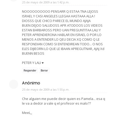
25 de mayo de 2009 a las 1:42 p.m.
NOOOOOOOOOO PENSARR Q ESTAA TNA LEJOSS
ISRAEL Y CASI ANGELES LLEGAA HASTAAA ALLA !
DIOSSS QUE CHICO PARECE EL MUNDO AJAJA
BUEN DEJOO SALUDOSS APR ATODOOS LOS VIDEOS
ESTAN BARBAROSS PERO UAN PREGUNTITAA LALI Y
PETER APRENDIERONA HABLAR EN ISRAEL O POR LO
MENOS A ENTENDER LO QEU DECIA XQ COMO Q LE
RESPONDIAN COMO SI ENTENDIREAN TODO... O NOS
ELES DIJIEORN LO QUE LE IBAAN APREGUTNAR, AJAJ Xd
BUENN BESOS
PETER Y LALI ♥
Responder
Borrar
Anónimo
25 de mayo de 2009 a las 1:55 p.m.
Che alguien me puede decir quien es Pamela... esa q
le va a dedcir a vale q el profesor es malo??
MeeL,,