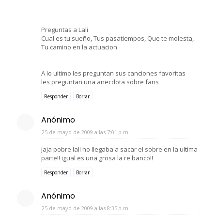
Preguntas a Lali
Cual es tu sueño, Tus pasatiempos, Que te molesta,
Tu camino en la actuacion
A lo ultimo les preguntan sus canciones favoritas
les preguntan una anecdota sobre fans
Responder
Borrar
Anónimo
25 de mayo de 2009 a las 7:01 p.m.
jaja pobre lali no llegaba a sacar el sobre en la ultima
parte!! igual es una grosa la re banco!!
Responder
Borrar
Anónimo
25 de mayo de 2009 a las 8:35 p.m.