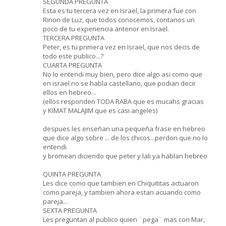
SEGUNDA PREGUNTA
Esta es tu tercera vez en Israel, la primera fue con
Rinon de Luz, que todos conocemos, contanos un
poco de tu experiencia anterior en Israel.
TERCERA PREGUNTA
Peter, es tu primera vez en Israel, que nos decis de
todo este publico...?
CUARTA PREGUNTA
No lo entendi muy bien, pero dice algo asi como que
en israel no se habla castellano, que podian decir
ellos en hebreo...
(ellos responden TODA RABA que es mucahs gracias
y KIMAT MALAJIM que es casi angeles)
despues les enseñan una pequeña frase en hebreo
que dice algo sobre ... de los chicos...perdon que no lo
entendi
y bromean diciendo que peter y lali ya hablan hebreo
QUINTA PREGUNTA
Les dice como que tambien en Chiquititas actuaron
como pareja, y tambien ahora estan acuando como
pareja...
SEXTA PREGUNTA
Les preguntan al publico quien ¨pega¨ mas con Mar,