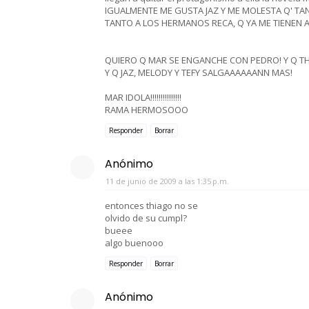
IGUALMENTE ME GUSTA JAZ Y ME MOLESTA Q' TA
TANTO A LOS HERMANOS RECA, Q YA ME TIENEN ART
QUIERO Q MAR SE ENGANCHE CON PEDRO! Y Q T
Y Q JAZ, MELODY Y TEFY SALGAAAAAANN MAS!
MAR IDOLA!!!!!!!!!!!!!!!
RAMA HERMOSOOO
Responder
Borrar
Anónimo
11 de junio de 2009 a las 1:35 p.m.
entonces thiago no se
olvido de su cumpl?
bueee
algo buenooo
Responder
Borrar
Anónimo