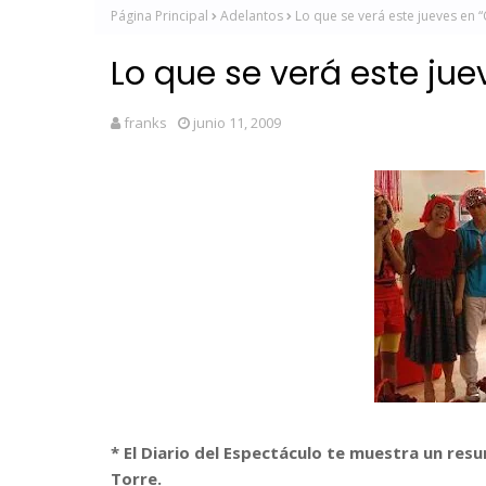
Página Principal
Adelantos
Lo que se verá este jueves en “
Lo que se verá este jue
franks
junio 11, 2009
* El Diario del Espectáculo te muestra un res
Torre.