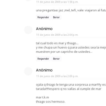
11 de junio de 2009 a las 1:59 p.m.
una preguntaa: jaz ,mel, tefi, vale: viajaron al 
Responder
Borrar
Anónimo
11 de junio de 2009 a las 2:04 p.m.
tal cual todo es mar y thiago...
y me chupa un huevo q para ustedes sea la mejor
muestren por un capricho de ustedes...
Responder
Borrar
Anónimo
11 de junio de 2009 a las 2:09 p.m.
ojala q thiago le tenga una sorpresa a mar!!!!y e
tarada!!!!!espero q no vallas al cumple de mar
mar t.k.m
thiago sos hermoso.