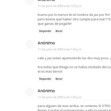
11 de junio de 2009 a las 1:07 p.m.
bueno por lo menos lei el nombre de jaz por fin!
pero tieene que haber otro cumple para mar?? b
que ganas de pegarle!
Responder
Borrar
Anónimo
11 de junio de 2009 a las 1:30 p.m.
vale y jaz estan apareciendo las dos muy poco..
Era ovbio que thiago no se habia olvidado del cu
el es mas tierno!
Responder
Borrar
Anónimo
11 de junio de 2009 a las 1:30 p.m.
para alguien de mas arriba...te contesto SI OTRO
llegan a quitar el protagonismo a ella la novela 