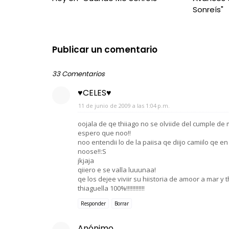
Sonreís"
Publicar un comentario
33 Comentarios
♥CELES♥
11 de junio de 2009 a las 1:04 p.m.
oojala de qe thiiago no se olviide del cumple de 
espero que noo!!
noo entendii lo de la paiisa qe diijo camiilo qe en
noose!!:S
jkjaja
qiiero e se valla luuunaa!
qe los dejee viviir su hiistoria de amoor a mar y 
thiaguella 100%!!!!!!!!!!!!
Responder
Borrar
Anónimo