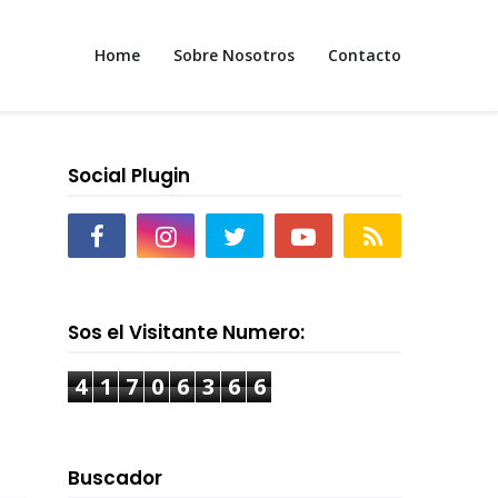
Home
Sobre Nosotros
Contacto
Social Plugin
Sos el Visitante Numero:
4
1
7
0
6
3
6
6
Buscador