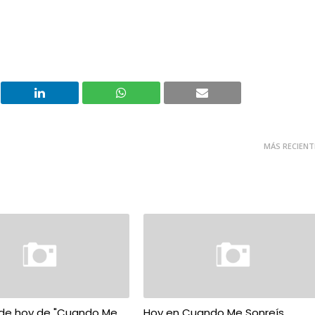
MÁS RECIENT
de hoy de "Cuando Me
Hoy en Cuando Me Sonreís....