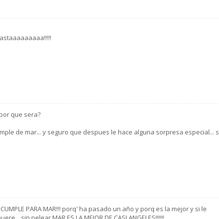
astaaaaaaaaa!!!!!
 por que sera?
mple de mar... y seguro que despues le hace alguna sorpresa especial... s
 CUMPLE PARA MAR!!! porq' ha pasado un año y porq es la mejor y si le
muere....sin pelear MAR ES LA MEJOR DE CASI ANGELES!!!!!!