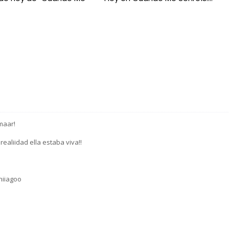
maar!
 realiidad ella estaba viva!!
thiiagoo