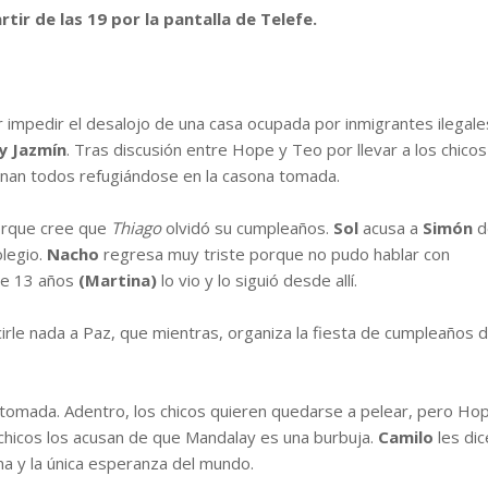
tir de las 19 por la pantalla de Telefe.
 impedir el desalojo de una casa ocupada por inmigrantes ilegale
y Jazmín
. Tras discusión entre Hope y Teo por llevar a los chicos
rminan todos refugiándose en la casona tomada.
orque cree que
Thiago
olvidó su cumpleaños.
Sol
acusa a
Simón
d
olegio.
Nacho
regresa muy triste porque no pudo hablar con
 de 13 años
(Martina)
lo vio y lo siguió desde allí.
cirle nada a Paz, que mientras, organiza la fiesta de cumpleaños 
a tomada. Adentro, los chicos quieren quedarse a pelear, pero Ho
s chicos los acusan de que Mandalay es una burbuja.
Camilo
les dic
ma y la única esperanza del mundo.