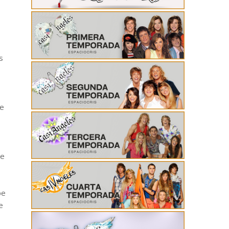
s
e
de
pe
e