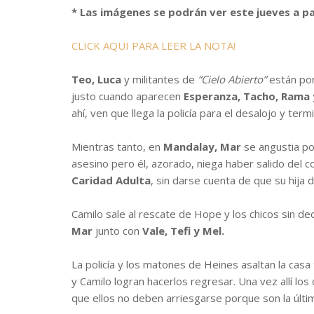
* Las imágenes se podrán ver este jueves a par
CLICK AQUI PARA LEER LA NOTA!
Teo, Luca
y militantes de
“Cielo Abierto”
están por
justo cuando aparecen
Esperanza, Tacho, Rama 
ahí, ven que llega la policía para el desalojo y te
Mientras tanto, en
Mandalay,
Mar
se angustia p
asesino pero él, azorado, niega haber salido del c
Caridad Adulta
, sin darse cuenta de que su hija
Camilo sale al rescate de Hope y los chicos sin de
Mar
junto con
Vale, Tefi y Mel.
La policía y los matones de Heines asaltan la cas
y Camilo logran hacerlos regresar. Una vez allí lo
que ellos no deben arriesgarse porque son la últi