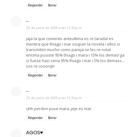
Responder
Borrar
...
23 de junio de 2009 a las 12:36 p.m.
jaja la que comento anteultima es re tarada! es
mentira que thiago i mar ocupan la novela i ellos si
transmiten mucho como pareja se les re nota!
encima pusiste 95% thiago i mara i 15% los demas! jja
si fuese haci seria 95% thiago i mar i 5% los demass...
sos re cooorqii!
Responder
Borrar
...
23 de junio de 2009 a las 12:36 p.m.
uhh perdon puse mara..jeje es mar
Responder
Borrar
AGOS♥