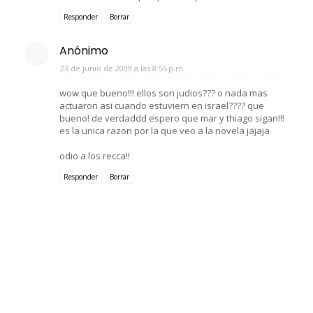
Responder
Borrar
Anónimo
23 de junio de 2009 a las 8:55 p.m.
wow que bueno!!! ellos son judios??? o nada mas
actuaron asi cuando estuviern en israel???? que
bueno! de verdaddd espero que mar y thiago sigan!!!
es la unica razon por la que veo a la novela jajaja
odio a los recca!!
Responder
Borrar