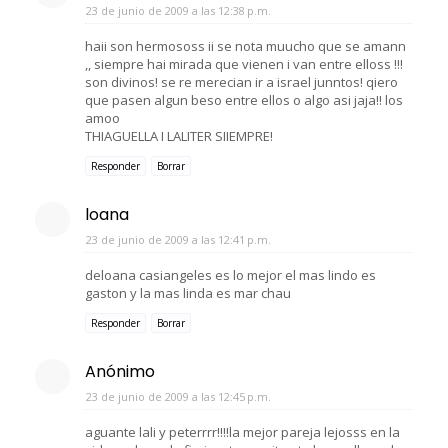
23 de junio de 2009 a las 12:38 p.m.
haii son hermososs ii se nota muucho que se amann
,, siempre hai mirada que vienen i van entre elloss !!!
son divinos! se re merecian ir a israel junntos! qiero
que pasen algun beso entre ellos o algo asi jaja!! los
amoo
THIAGUELLA I LALITER SIIEMPRE!
Responder
Borrar
loana
23 de junio de 2009 a las 12:41 p.m.
deloana casiangeles es lo mejor el mas lindo es
gaston y la mas linda es mar chau
Responder
Borrar
Anónimo
23 de junio de 2009 a las 12:45 p.m.
aguante lali y peterrrr!!!!la mejor pareja lejosss en la