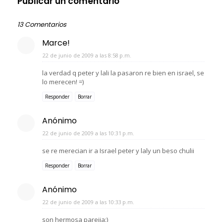
Publicar un comentario
13 Comentarios
Marce!
22 de junio de 2009 a las 8:58 p.m.
la verdad q peter y lali la pasaron re bien en israel, se
lo merecen! =)
Responder
Borrar
Anónimo
22 de junio de 2009 a las 10:31 p.m.
se re merecian ir a Israel peter y laly un beso chulii
Responder
Borrar
Anónimo
22 de junio de 2009 a las 10:33 p.m.
son hermosa parejja:)