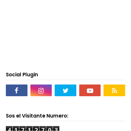
Social Plugin
Sos el Visitante Numero:
4
1
7
1
2
7
0
3