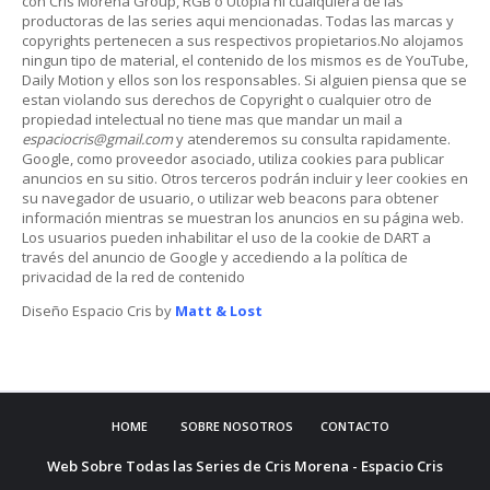
con Cris Morena Group, RGB o Utopia ni cualquiera de las
productoras de las series aqui mencionadas. Todas las marcas y
copyrights pertenecen a sus respectivos propietarios.No alojamos
ningun tipo de material, el contenido de los mismos es de YouTube,
Daily Motion y ellos son los responsables. Si alguien piensa que se
estan violando sus derechos de Copyright o cualquier otro de
propiedad intelectual no tiene mas que mandar un mail a
espaciocris@gmail.com
y atenderemos su consulta rapidamente.
Google, como proveedor asociado, utiliza cookies para publicar
anuncios en su sitio. Otros terceros podrán incluir y leer cookies en
su navegador de usuario, o utilizar web beacons para obtener
información mientras se muestran los anuncios en su página web.
Los usuarios pueden inhabilitar el uso de la cookie de DART a
través del anuncio de Google y accediendo a la política de
privacidad de la red de contenido
Diseño Espacio Cris by
Matt & Lost
HOME
SOBRE NOSOTROS
CONTACTO
Web Sobre Todas las Series de Cris Morena - Espacio Cris