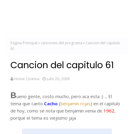
Página Principal
canciones del programa
Cancion del capitulo
61
Cancion del capitulo 61
Home Cinema
julio 20, 2009
B
ueno gente, costo mucho, pero aca esta :) ... El
tema que canto
Cacho
(
benjamin rojas
) en el capitulo
de hoy, como se nota que benjamin venia de
1962
,
porque el tema es viejisimo jaja