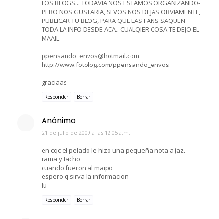
LOS BLOGS... TODAVIA NOS ESTAMOS ORGANIZANDO-
PERO NOS GUSTARIA, SI VOS NOS DEJAS OBVIAMENTE,
PUBLICAR TU BLOG, PARA QUE LAS FANS SAQUEN
TODA LA INFO DESDE ACA.. CUALQIER COSA TE DEJO EL
MAAIL
ppensando_envos@hotmail.com
http://www.fotolog.com/ppensando_envos
graciaas
Responder
Borrar
Anónimo
21 de julio de 2009 a las 12:05 a.m.
en cqc el pelado le hizo una pequeña nota a jaz,
rama y tacho
cuando fueron al maipo
espero q sirva la informacion
lu
Responder
Borrar