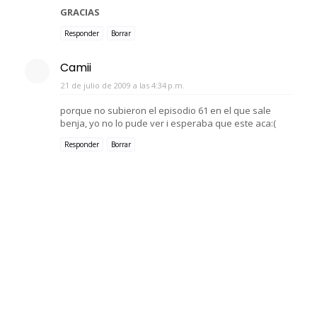
GRACIAS
Responder
Borrar
Camii
21 de julio de 2009 a las 4:34 p.m.
porque no subieron el episodio 61 en el que sale
benja, yo no lo pude ver i esperaba que este aca:(
Responder
Borrar