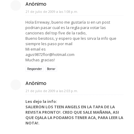
Anónimo
21 de julio de 2009 a las 1:08 p.m.
Hola Erreway, bueno me gustaría si en un post
podrian pasar cual es la regla para votar las
canciones del top five de la radio,
Bueno besitoss, y espero que les sirva la info que
siempre les paso por mail
Mi email es
agus9872flor@hotmail.com
Muchas gracias!
Responder
Borrar
Anónimo
21 de julio de 2009 a las 2:03 p.m.
Les dejo la info:
SALIERON LOS TEEN ANGELS EN LA TAPA DE LA
REVISTA PRONTO!. CREO QUE SALE MAÑANA, ASI
QUE OJALA LA PODAMOS TENER ACA, PARA LEER LA
NOTA!.