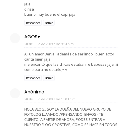
jaja
q risa
bueno muy bueno el capi jaja
Responder
Borrar
AGOS♥
20 de julio de 2009 a las 9:51 p.m.
Aii un amor Benja , además de ser lindo , buen actor
canta biien jaja
me encantó que las chicas estaban re babosas jaja , ii
como para no estarlo,¬¬
Responder
Borrar
Anónimo
20 de julio de 2009 a las 10:03 p.m.
HOLA BLOG.. SOY LA DUEÑA DEL NUEVO GRUPO DE
FOTOLOG LLAMADO /PPENSANDO_ENVOS - TE
CUENTO, A PARTIR DE AHORA, PODES ENTRAR A
NUESTRO FLOG Y POSTEAR, COMO SE HACE EN TODOS