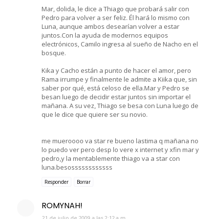
Mar, dolida, le dice a Thiago que probará salir con
Pedro para volver a ser feliz. Él hará lo mismo con
Luna, aunque ambos desearían volver a estar
juntos.Con la ayuda de modernos equipos
electrónicos, Camilo ingresa al sueño de Nacho en el
bosque.
Kika y Cacho están a punto de hacer el amor, pero
Rama irrumpe y finalmente le admite a Kiika que, sin
saber por qué, está celoso de ella.Mar y Pedro se
besan luego de decidir estar juntos sin importar el
mañana. A su vez, Thiago se besa con Luna luego de
que le dice que quiere ser su novio.
me mueroooo va star re bueno lastima q mañana no
lo puedo ver pero desp lo vere x internet y xfin mar y
pedro,y la mentablemente thiago va a star con
luna.besossssssssssss
Responder
Borrar
ROMYNAH!
21 de julio de 2009 a las 2:12 a.m.