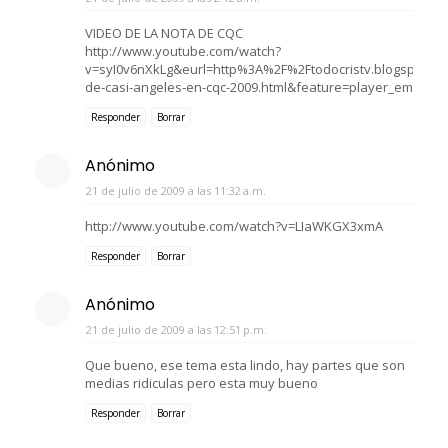
VIDEO DE LA NOTA DE CQC
http://www.youtube.com/watch?
v=syI0v6nXkLg&eurl=http%3A%2F%2Ftodocristv.blogspot.
de-casi-angeles-en-cqc-2009.html&feature=player_embedd
Responder
Borrar
Anónimo
21 de julio de 2009 a las 11:32 a.m.
http://www.youtube.com/watch?v=LIaWKGX3xmA
Responder
Borrar
Anónimo
21 de julio de 2009 a las 12:51 p.m.
Que bueno, ese tema esta lindo, hay partes que son
medias ridiculas pero esta muy bueno
Responder
Borrar