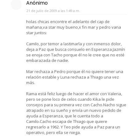
Anónimo
21 de julio de 2009 a las 1:49 a.m.
holas chicas encontre el adelanto del cap de
mañana,va star muy bueno,x fin mar y pedro vana
star juntos:
Camilo, por temor a lastimarla y con inmenso dolor,
deja a Paz que busca consuelo en Esperanza.Jazmín
se enoja con Tacho porque él no le cree que no esté
embarazada de nadie.
Mar rechaza a Pedro porque él no quiere tener una
relación estable y Luna rechaza a Thiago una vez
más.
Rama está feliz luego de hacer el amor con Valeria,
pero se pone loco de celos cuando Kika le pide
consejos para su primera vez con Cacho.Nacho sigue
atrapado en su sueño y envía un nuevo pedido de
ayuda a Esperanza, que le cuenta todo a
Camilo.Cacho escapa de Thiago que quiere
regresarlo a 1962. Y Teo pide ayuda a Paz para un
operativo, pero ella se niega.