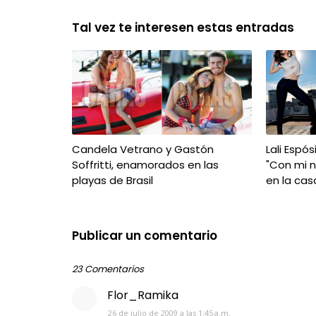
Tal vez te interesen estas entradas
Candela Vetrano y Gastón
Lali Espós
Soffritti, enamorados en las
"Con mi 
playas de Brasil
en la cas
Publicar un comentario
23 Comentarios
Flor_Ramika
26 de julio de 2009 a las 1:45 a.m.