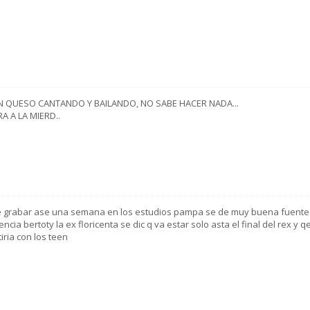
UN QUESO CANTANDO Y BAILANDO, NO SABE HACER NADA...
A A LA MIERD..
e grabar ase una semana en los estudios pampa se de muy buena fuente
cia bertoty la ex floricenta se dic q va estar solo asta el final del rex y q
ria con los teen