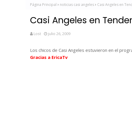
Página Principal
noticias casi angeles
Casi Angeles en Ten
Casi Angeles en Tende
Lost
julio 26, 2009
Los chicos de Casi Angeles estuvieron en el prog
Gracias a EricaTv