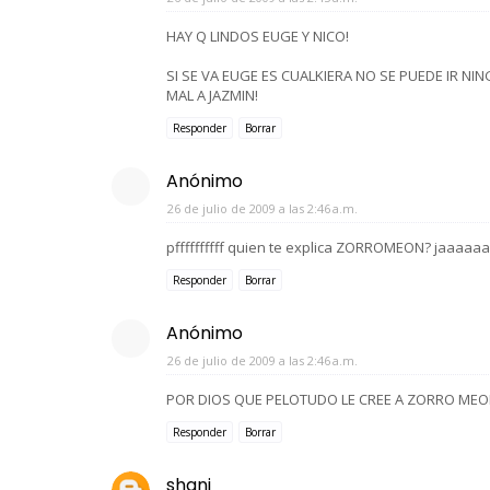
HAY Q LINDOS EUGE Y NICO!
SI SE VA EUGE ES CUALKIERA NO SE PUEDE IR N
MAL A JAZMIN!
Responder
Borrar
Anónimo
26 de julio de 2009 a las 2:46 a.m.
pffffffffff quien te explica ZORROMEON? jaaaaaa
Responder
Borrar
Anónimo
26 de julio de 2009 a las 2:46 a.m.
POR DIOS QUE PELOTUDO LE CREE A ZORRO MEO
Responder
Borrar
shani