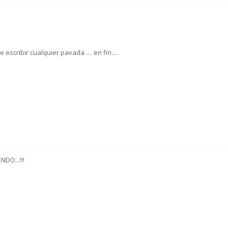
scribir cualquier pavada .... en fin.....
DO...!!!