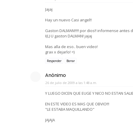
Jajaj
Hay un nuevo Casi angel!!
Gaston DALMAN!!!!! por dios!! informense antes de e
I(L) U gaston DALMAN! jajaj
Mas alla de eso.. buen video!
grax x dejarlo! =)
Responder
Borrar
Anónimo
26 de julio de 2009 a las 1:48 a.m.
Y LUEGO DICEN QUE EUGE Y NICO NO ESTAN SALIEN
EN ESTE VIDEO ES MAS QUE OBVIO!!!
"LE ESTABA MAQUILLANDO"
JAJAJA