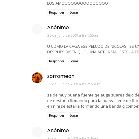
LOS AMOOOOOOOOOOOOOOO
Responder
Borrar
Anónimo
26 de julio de 2009 a las 1:55 a.m.
U COMO LA CAGA ESE PELUDO DE NICOLAS.. ES 
DESPUES DISEN QUE LUNA ACTUA MAL ESTE LA TIR
Responder
Borrar
zorromeon
26 de julio de 2009 a las 2:22 a.m.
se de muy buena fuente qe euge suares dejo d
qe eestaria firmando para la nueva serie de floren
en nini se estaria formando una banda q competi
Responder
Borrar
Anónimo
26 de julio de 2009 a las 2:45 a.m.