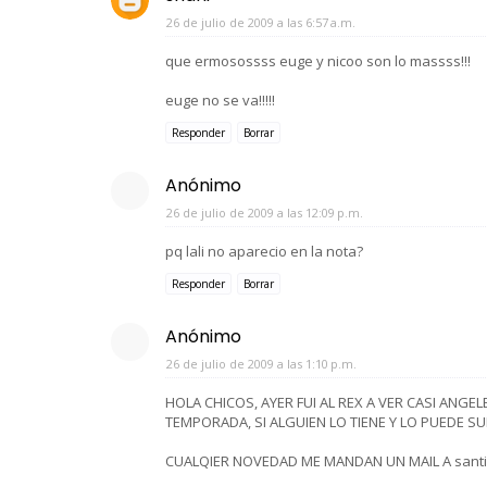
26 de julio de 2009 a las 6:57 a.m.
que ermosossss euge y nicoo son lo massss!!!
euge no se va!!!!!
Responder
Borrar
Anónimo
26 de julio de 2009 a las 12:09 p.m.
pq lali no aparecio en la nota?
Responder
Borrar
Anónimo
26 de julio de 2009 a las 1:10 p.m.
HOLA CHICOS, AYER FUI AL REX A VER CASI ANGE
TEMPORADA, SI ALGUIEN LO TIENE Y LO PUEDE SUB
CUALQIER NOVEDAD ME MANDAN UN MAIL A santi