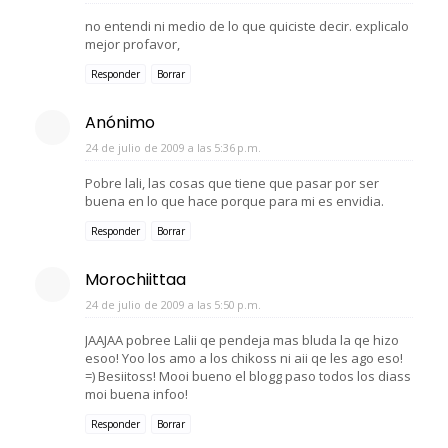
no entendi ni medio de lo que quiciste decir. explicalo
mejor profavor,
Responder
Borrar
Anónimo
24 de julio de 2009 a las 5:36 p.m.
Pobre lali, las cosas que tiene que pasar por ser
buena en lo que hace porque para mi es envidia.
Responder
Borrar
Morochiittaa
24 de julio de 2009 a las 5:50 p.m.
JAAJAA pobree Lalii qe pendeja mas bluda la qe hizo
esoo! Yoo los amo a los chikoss ni aii qe les ago eso!
=) Besiitoss! Mooi bueno el blogg paso todos los diass
moi buena infoo!
Responder
Borrar