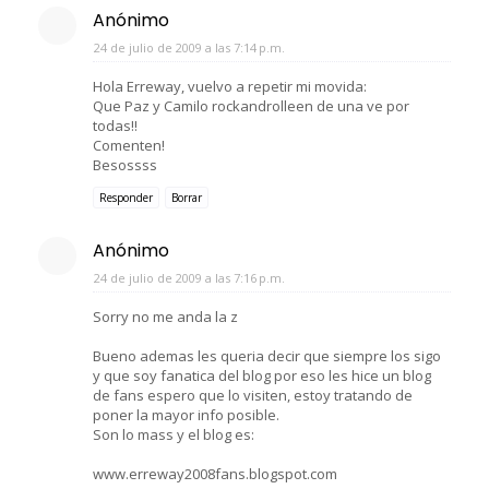
Anónimo
24 de julio de 2009 a las 7:14 p.m.
Hola Erreway, vuelvo a repetir mi movida:
Que Paz y Camilo rockandrolleen de una ve por
todas!!
Comenten!
Besossss
Responder
Borrar
Anónimo
24 de julio de 2009 a las 7:16 p.m.
Sorry no me anda la z
Bueno ademas les queria decir que siempre los sigo
y que soy fanatica del blog por eso les hice un blog
de fans espero que lo visiten, estoy tratando de
poner la mayor info posible.
Son lo mass y el blog es:
www.erreway2008fans.blogspot.com