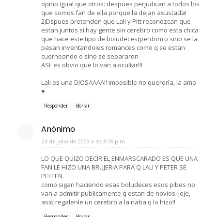
opino igual que otros: despues perjudican a todos los
que somos fan de ella porque la dejan asustada!
2)Dspues pretenden que Lali y Pitt reconozcan que
estan juntos si hay gente sin cerebro como esta chica
que hace este tipo de boludeces(perdon) o sino se la
pasan inventandoles romances como q se estan
cuerneando o sino se separaron
ASI: es obvio que lo van a ocultar!!!
Lali es una DIOSAAAA!! imposible no quererla, la amo
♥
Responder
Borrar
Anónimo
24 de julio de 2009 a las 8:59 p.m.
LO QUE QUIZO DECIR EL ENMARSCARADO ES QUE UNA
FAN LE HIZO UNA BRUJERIA PARA Q LALI Y PETER SE
PELEEN.
como sigan haciendo esas boludeces esos pibes no
van a admitir publicamente q estan de novios. jeje,
asiq regalenle un cerebro a la naba q lo hizo!!
Responder
Borrar