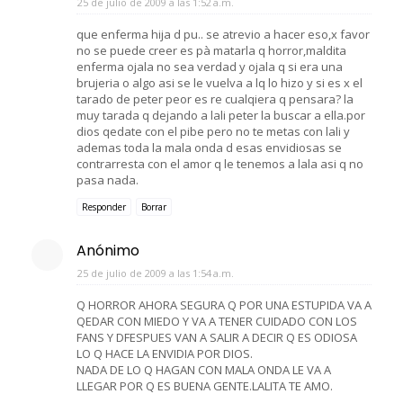
25 de julio de 2009 a las 1:52 a.m.
que enferma hija d pu.. se atrevio a hacer eso,x favor
no se puede creer es pà matarla q horror,maldita
enferma ojala no sea verdad y ojala q si era una
brujeria o algo asi se le vuelva a lq lo hizo y si es x el
tarado de peter peor es re cualqiera q pensara? la
muy tarada q dejando a lali peter la buscar a ella.por
dios qedate con el pibe pero no te metas con lali y
ademas toda la mala onda d esas envidiosas se
contrarresta con el amor q le tenemos a lala asi q no
pasa nada.
Responder
Borrar
Anónimo
25 de julio de 2009 a las 1:54 a.m.
Q HORROR AHORA SEGURA Q POR UNA ESTUPIDA VA A
QEDAR CON MIEDO Y VA A TENER CUIDADO CON LOS
FANS Y DFESPUES VAN A SALIR A DECIR Q ES ODIOSA
LO Q HACE LA ENVIDIA POR DIOS.
NADA DE LO Q HAGAN CON MALA ONDA LE VA A
LLEGAR POR Q ES BUENA GENTE.LALITA TE AMO.