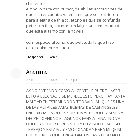
chimentos...
el tipo lo hace con humor, de ahi las acotaciones de
que si la encuentra va en cana,que se lo hicieron
para alejarla de thiago, etc,no es que se confunda
peter con thiago o mar con lali,es un comentario de
que esta al tanto con la novela...
con respecto al tema, que pelotuda la que hizo
esto,realmente boluda
Responder
Borrar
Anónimo
25 de julio de 2009 a las 8:28 p.m.
AY NO ENTIENDO COMO AL GENTE LE PUEDE HACER
ESTO A ELLA NADIE SE MERECE ESTO PERO HAY TANTA
MALDAD EN ESTEMUNDO Y TODAVIA LALI QUE ES UNA
DE LAS ACTRICES AMAS BUENAS DE CASI ANGELES
ENCERIO ME PARECES SUPER MAL PORQUE ASI SE VA
DECPECIOANDNO E LAGUNOS FANS AL FINAL NO VA
QUERER RECIBIR NI REGALOS Y ELLA SOLO HACE SU
TRABAJO Y ESTA MUY EMOCIONADA Y PARA MI QE NI
PUEDE CREER QUE TENGA TANTOS FANS PERO NO LE