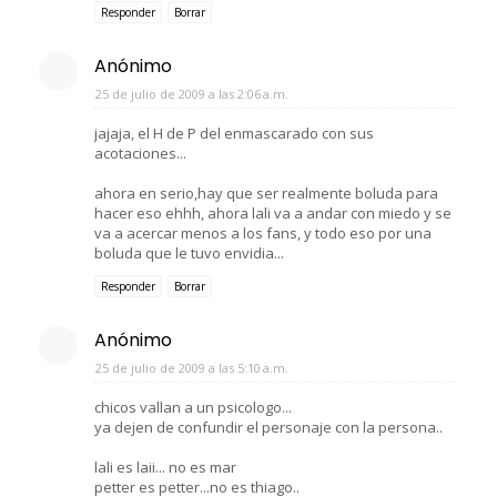
Responder
Borrar
Anónimo
25 de julio de 2009 a las 2:06 a.m.
jajaja, el H de P del enmascarado con sus
acotaciones...
ahora en serio,hay que ser realmente boluda para
hacer eso ehhh, ahora lali va a andar con miedo y se
va a acercar menos a los fans, y todo eso por una
boluda que le tuvo envidia...
Responder
Borrar
Anónimo
25 de julio de 2009 a las 5:10 a.m.
chicos vallan a un psicologo...
ya dejen de confundir el personaje con la persona..
lali es laii... no es mar
petter es petter...no es thiago..