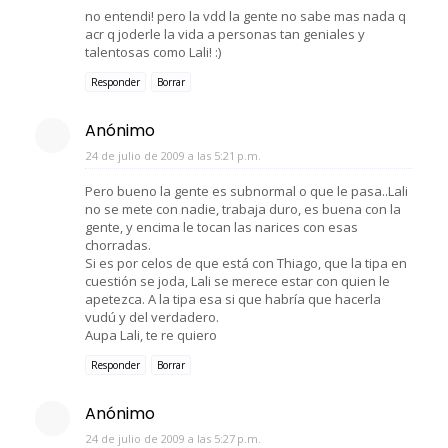
no entendi! pero la vdd la gente no sabe mas nada q
acr q joderle la vida a personas tan geniales y
talentosas como Lali! :)
Responder
Borrar
Anónimo
24 de julio de 2009 a las 5:21 p.m.
Pero bueno la gente es subnormal o que le pasa..Lali
no se mete con nadie, trabaja duro, es buena con la
gente, y encima le tocan las narices con esas
chorradas.
Si es por celos de que está con Thiago, que la tipa en
cuestión se joda, Lali se merece estar con quien le
apetezca. A la tipa esa si que habría que hacerla
vudú y del verdadero.
Aupa Lali, te re quiero
Responder
Borrar
Anónimo
24 de julio de 2009 a las 5:27 p.m.