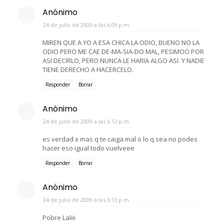
Anónimo
24 de julio de 2009 a las 6:09 p.m.
MIREN QUE A YO A ESA CHICA LA ODIO, BUENO NO LA
ODIO PERO ME CAE DE-MA-SIA-DO MAL, PESIMOO POR
ASI DECIRLO, PERO NUNCA LE HARIA ALGO ASI. Y NADIE
TIENE DERECHO A HACERCELO.
Responder
Borrar
Anónimo
24 de julio de 2009 a las 6:12 p.m.
es verdad x mas q te caiga mal o lo q sea no podes
hacer eso igual todo vuelveee
Responder
Borrar
Anónimo
24 de julio de 2009 a las 6:13 p.m.
Pobre Laliii