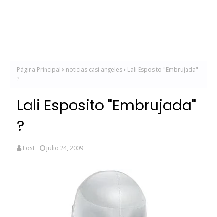
Página Principal
noticias casi angeles
Lali Esposito "Embrujada"
?
Lali Esposito "Embrujada"
?
Lost
julio 24, 2009