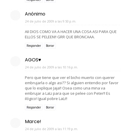
Anónimo
24 de julio de 2009 a las 9:50 p.m.
AII DIOS COMO VA A HACER UNA COSA ASI PARA QUE
ELLOS SE PELEEN!! GRR QUE BRONCAAA.
Responder
Borrar
AGOS♥
24 de julio de 2009 a las 10:16 p.m.
Pero que tiene que ver el bicho muerto con querer
embrujarla o algo asi?? Si alguien entendio por favor
que lo explique Jaja!! Osea como una mina va
embrujar a LaLi para que se pelee con Peter!! Es
ilógico! Igual pobre LaLi!!
Responder
Borrar
Marce!
24 de julio de 2009 a las 11:19 p.m.