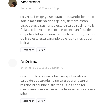
Macarena
24 de julio de 2009 a las 6:33 p.m.
La verdad es qe ya se estan aabusando, los chicos
son lo mas buena onda qe hai, siempre estan
dispuestos a sus fans y esta chica qe realmente le
falla la cabeza hace esto, me parece un falta de
respeto a lali qe es una excelente persona, la chica
qe hizo esto esta ganando qe ellos no nos deben
bolilla
Responder
Borrar
Anónimo
24 de julio de 2009 a las 6:56 p.m.
que mobolica la que le hiso eso pobre ahora por
culpa de esa tarada no se va a querer agarrar
regalos ni saludar a sus fans , si es por piter
cualquiera como si fuera que le va a dar vola a esa
piba
Responder
Borrar