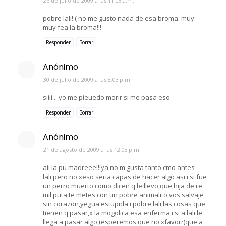
26 de julio de 2009 a las 11:03 a.m.
pobre lali!:( no me gusto nada de esa broma. muy
muy fea la broma!!!
Responder
Borrar
Anónimo
30 de julio de 2009 a las 8:03 p.m.
siiii... yo me pieuedo morir si me pasa eso
Responder
Borrar
Anónimo
21 de agosto de 2009 a las 12:08 p.m.
aii la pu madreee!!!ya no m gusta tanto cmo antes
lali,pero no xeso seria capas de hacer algo asi.i si fue
un perro muerto como dicen q le llevo,que hija de re
mil puta,te metes con un pobre animalito,vos salvaje
sin corazon,yegua estupida.i pobre lali,las cosas que
tienen q pasar,x la mogolica esa enferma,i si a lali le
llega a pasar algo,(esperemos que no xfavorr)que a