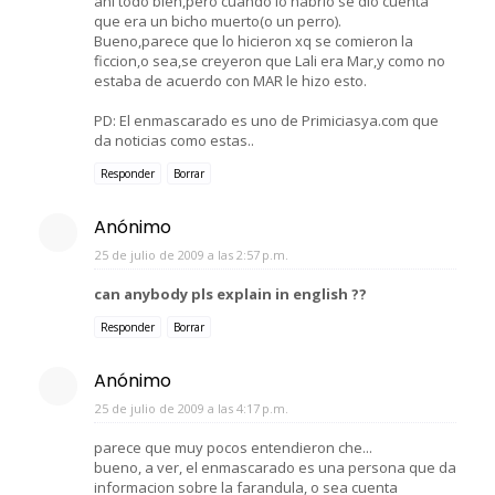
ahi todo bien,pero cuando lo habrio se dio cuenta
que era un bicho muerto(o un perro).
Bueno,parece que lo hicieron xq se comieron la
ficcion,o sea,se creyeron que Lali era Mar,y como no
estaba de acuerdo con MAR le hizo esto.
PD: El enmascarado es uno de Primiciasya.com que
da noticias como estas..
Responder
Borrar
Anónimo
25 de julio de 2009 a las 2:57 p.m.
can anybody pls explain in english ??
Responder
Borrar
Anónimo
25 de julio de 2009 a las 4:17 p.m.
parece que muy pocos entendieron che...
bueno, a ver, el enmascarado es una persona que da
informacion sobre la farandula, o sea cuenta