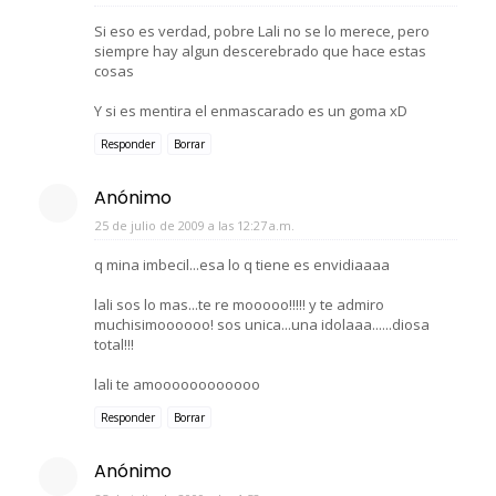
Si eso es verdad, pobre Lali no se lo merece, pero
siempre hay algun descerebrado que hace estas
cosas
Y si es mentira el enmascarado es un goma xD
Responder
Borrar
Anónimo
25 de julio de 2009 a las 12:27 a.m.
q mina imbecil...esa lo q tiene es envidiaaaa
lali sos lo mas...te re mooooo!!!!! y te admiro
muchisimoooooo! sos unica...una idolaaa......diosa
total!!!
lali te amoooooooooooo
Responder
Borrar
Anónimo