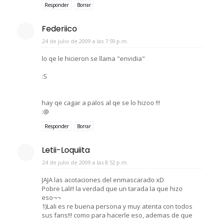
Responder
Borrar
Federiico
24 de julio de 2009 a las 7:59 p.m.
lo qe le hicieron se llama "envidia"
:S
hay qe cagar a palos al qe se lo hizoo !!!
:@
Responder
Borrar
Letii-Loquiita
24 de julio de 2009 a las 8:52 p.m.
JAJA las acotaciones del enmascarado xD
Pobre Lali!! la verdad que un tarada la que hizo
eso¬¬
1)Lali es re buena persona y muy atenta con todos
sus fans!!! como para hacerle eso, ademas de que