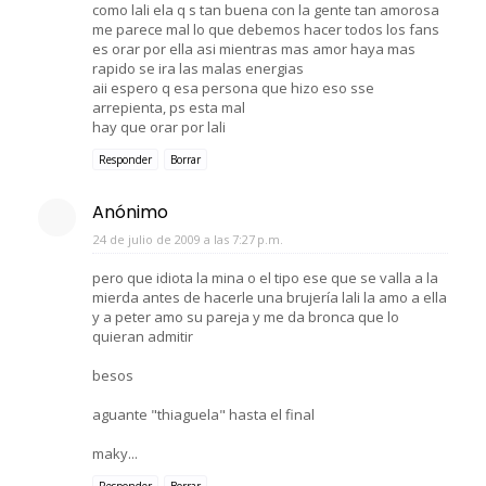
como lali ela q s tan buena con la gente tan amorosa
me parece mal lo que debemos hacer todos los fans
es orar por ella asi mientras mas amor haya mas
rapido se ira las malas energias
aii espero q esa persona que hizo eso sse
arrepienta, ps esta mal
hay que orar por lali
Responder
Borrar
Anónimo
24 de julio de 2009 a las 7:27 p.m.
pero que idiota la mina o el tipo ese que se valla a la
mierda antes de hacerle una brujería lali la amo a ella
y a peter amo su pareja y me da bronca que lo
quieran admitir
besos
aguante "thiaguela" hasta el final
maky...
Responder
Borrar