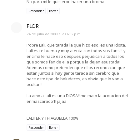
No para mi le quisieron hacer una broma
Responder
Borrar
FLOR
24 de julio de 2009 a las 6:32 p.m.
Pobre Lali, que tarada la que hizo eso, es una idiota.
Lali es re buena y muy atenta con todos sus fans!!! y
encima le hace eso despues perjudican a todos los
que somos fan de ella porque la dejan asustada!
Ademas como pretenden que ellos reconozcan que
estan juntos si hay gente tarada sin cerebro que
hace este tipo de boludeces, es obvio que lo van a
ocultar!!!
La amo a Lali es una DIOSA!! me mato la acotacion del
enmascarado1! jajaa
LALITER Y THIAGUELLA 100%
Responder
Borrar