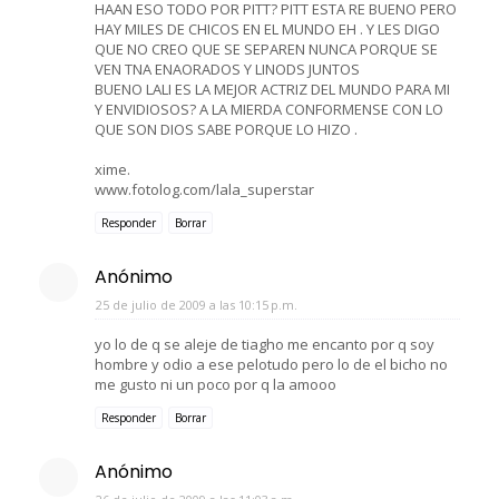
HAAN ESO TODO POR PITT? PITT ESTA RE BUENO PERO
HAY MILES DE CHICOS EN EL MUNDO EH . Y LES DIGO
QUE NO CREO QUE SE SEPAREN NUNCA PORQUE SE
VEN TNA ENAORADOS Y LINODS JUNTOS
BUENO LALI ES LA MEJOR ACTRIZ DEL MUNDO PARA MI
Y ENVIDIOSOS? A LA MIERDA CONFORMENSE CON LO
QUE SON DIOS SABE PORQUE LO HIZO .
xime.
www.fotolog.com/lala_superstar
Responder
Borrar
Anónimo
25 de julio de 2009 a las 10:15 p.m.
yo lo de q se aleje de tiagho me encanto por q soy
hombre y odio a ese pelotudo pero lo de el bicho no
me gusto ni un poco por q la amooo
Responder
Borrar
Anónimo