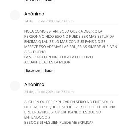
Anónimo
24 de julio de 2009 a las 7:43 p.m.
HOLA COMO ESTAN, SOLO QUERIA DECIR Q LA
PERSONA Q HIZO ESO NO PUEDE SER MAS ESTUPIDA
ENCIMA Q LALI ES LO MAS CON SUS FANS NO SE
MERECE ESO ADEMAS LAS BRUJERIAS SIMPRE VUELVEN
A SU DUEÑO.
LA VERDAD Q POBRE LOCA LA Q LO HIZO.
AGUANTE LALI ES LA MEJOR
Responder
Borrar
Anónimo
24 de julio de 2009 a las 7:57 p.m.
ALGUIEN QUIERE EXPLICAR EN SERIO NO ENTENDI LO
DE THIAGO? Y QUE TIENE QUE VER EL BICHO CON UNA
BRUJERIA? NO ESTOY CRITICANDO, ESQUE NO
ENTIENDOOO :(
BESOOS SI ALGUIEN PUEDE ME EXPLICA?