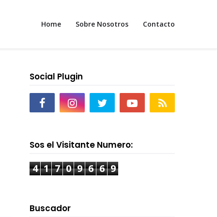
Home
Sobre Nosotros
Contacto
Social Plugin
Sos el Visitante Numero:
4
1
7
0
9
6
6
9
Buscador