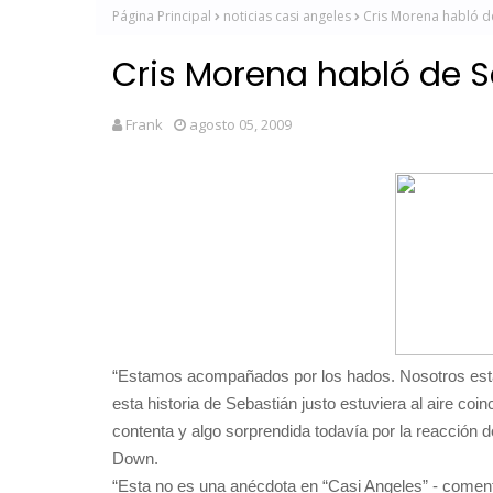
Página Principal
noticias casi angeles
Cris Morena habló d
Cris Morena habló de 
Frank
agosto 05, 2009
“Estamos acompañados por los hados. Nosotros est
esta historia de Sebastián justo estu
viera al aire coi
contenta y algo sorprendida todavía por la reacción 
Down.
“Esta no es una anécdota en “Casi Angeles” - coment