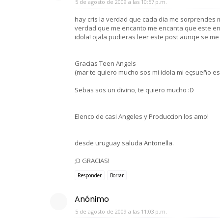
5 de agosto de 2009 a las 10:57 p.m.
hay cris la verdad que cada dia me sorprendes 
verdad que me encanto me encanta que este en el
idola! ojala pudieras leer este post aunqe se me h
Gracias Teen Angels
(mar te quiero mucho sos mi idola mi eçsueño es 
Sebas sos un divino, te quiero mucho :D
Elenco de casi Angeles y Produccion los amo!
desde uruguay saluda Antonella.
;D GRACIAS!
Responder
Borrar
Anónimo
5 de agosto de 2009 a las 11:03 p.m.