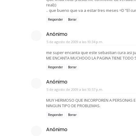
real):)
.. que bueno que va a estar tres meses =D “El 
Responder
Borrar
Anónimo
5 de agosto de 2009 a las 10:34 p.m.
me super encanta que este sebastian cura asi ju
ME ENCANTA MUCHOOO LA PAGINA TIENE TODO 
Responder
Borrar
Anónimo
5 de agosto de 2009 a las 10:57 p.m.
MUY HERMOSO QUE INCORPOREN A PERSONAS ES
NINGUN TIPO DE PROBLEMAS.
Responder
Borrar
Anónimo