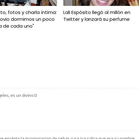
ito, fotos y charla íntima:
Lali Espósito llegó al millón en
novio dormimos un poco
Twitter y lanzará su perfume
a de cada uno"
eles, es un divino:D
me encAnta la incorporacion de sebas cura (ya sabia que era su nombre