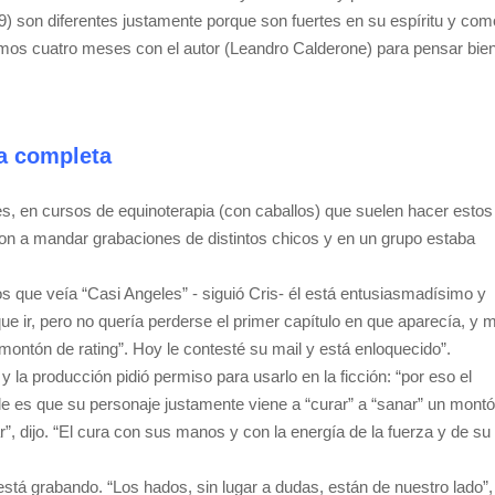
09) son diferentes justamente porque son fuertes en su espíritu y com
mos cuatro meses con el autor (Leandro Calderone) para pensar bie
ta completa
es, en cursos de equinoterapia (con caballos) que suelen hacer estos
ron a mandar grabaciones de distintos chicos y en un grupo estaba
 que veía “Casi Angeles” - siguió Cris- él está entusiasmadísimo y
ue ir, pero no quería perderse el primer capítulo en que aparecía, y 
montón de rating”. Hoy le contesté su mail y está enloquecido”.
 la producción pidió permiso para usarlo en la ficción: “por eso el
ble es que su personaje justamente viene a “curar” a “sanar” un mont
”, dijo. “El cura con sus manos y con la energía de la fuerza y de su
está grabando. “Los hados, sin lugar a dudas, están de nuestro lado”,