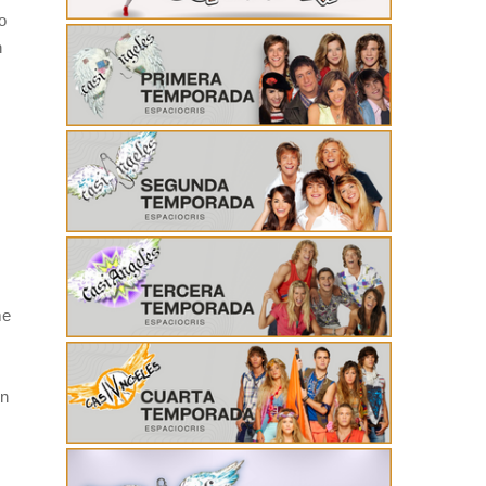
o
n
me
ón