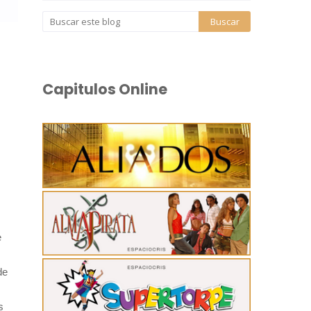
Capitulos Online
e
de
s