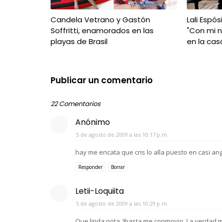
Candela Vetrano y Gastón
Lali Espós
Soffritti, enamorados en las
"Con mi 
playas de Brasil
en la cas
Publicar un comentario
22 Comentarios
Anónimo
5 de agosto de 2009 a las 10:17 p.m.
hay me encata que cris lo alla puesto en casi ang
Responder
Borrar
Letii-Loquiita
5 de agosto de 2009 a las 10:29 p.m.
Que linda nota :)hasta me conmovio. La verdad 