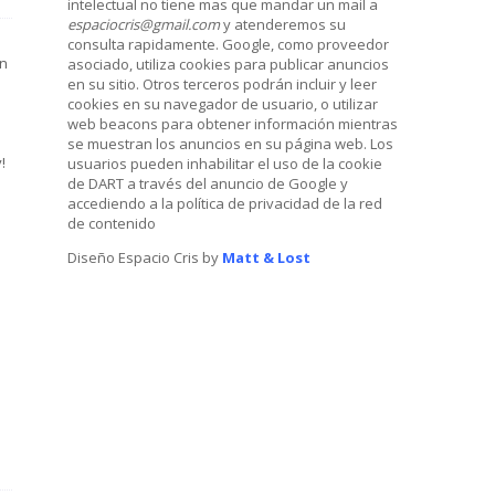
intelectual no tiene mas que mandar un mail a
espaciocris@gmail.com
y atenderemos su
consulta rapidamente. Google, como proveedor
un
asociado, utiliza cookies para publicar anuncios
en su sitio. Otros terceros podrán incluir y leer
cookies en su navegador de usuario, o utilizar
web beacons para obtener información mientras
se muestran los anuncios en su página web. Los
!
usuarios pueden inhabilitar el uso de la cookie
de DART a través del anuncio de Google y
accediendo a la política de privacidad de la red
de contenido
Diseño Espacio Cris by
Matt & Lost