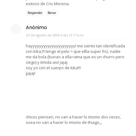
exitoso de Cris Morena.
Responder
Borrar
Anónimo
23 de agosto de 2009 a las 12:17 a.m.
hayyyyyyyyyyyyyyyyyyyyy! me siento tan identificada
con kika,!!! tengo el pelo = que ellla super friz, nadie
me da bola (bunao a ella rama que es un churro pero
ciego) y timida asi! jajaj
soy yo con el cuerpo de kika!!!
jjajaj!
chicos piensen, no van a hacer lo mismo dos veces,
osea no van a hacer lo mismo de thiago,,,