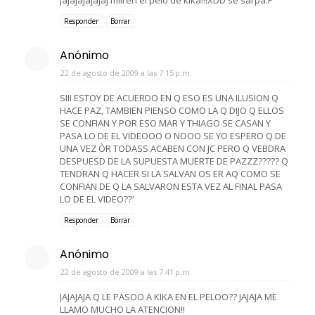
Responder
Borrar
Anónimo
22 de agosto de 2009 a las 7:15 p.m.
SIII ESTOY DE ACUERDO EN Q ESO ES UNA ILUSION Q
HACE PAZ, TAMBIEN PIENSO COMO LA Q DIJO Q ELLOS
SE CONFIAN Y POR ESO MAR Y THIAGO SE CASAN Y
PASA LO DE EL VIDEOOO O NOOO SE YO ESPERO Q DE
UNA VEZ ÒR TODASS ACABEN CON JC PERO Q VEBDRA
DESPUESD DE LA SUPUESTA MUERTE DE PAZZZ????? Q
TENDRAN Q HACER SI LA SALVAN OS ER AQ COMO SE
CONFIAN DE Q LA SALVARON ESTA VEZ AL FINAL PASA
LO DE EL VIDEO??'
Responder
Borrar
Anónimo
22 de agosto de 2009 a las 7:41 p.m.
JAJAJAJA Q LE PASOO A KIKA EN EL PELOO?? JAJAJA ME
LLAMO MUCHO LA ATENCION!!