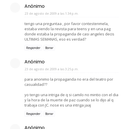
Anónimo
23 de agosto de 2009 a las 1:34 p.m.
tengo una preguntaa , por favor contestenmela,
estaba viendo la revista para teens y en una pag
donde estaba la propaganda de casi angeles decis
ULTIMAS SEMANAS, eso es verdad?
Responder
Borrar
Anónimo
23 de agosto de 2009 a las 3:25 p.m.
para anonimo la propaganda no era del teatro por
casualidad??
yo tengo una intriga de q si camilo no mintio con el dia
y la hora de la muerte de paz cuando se lo dijo al q
trabaja con JC. nose es una intriga jaaj
Responder
Borrar
Anónimo