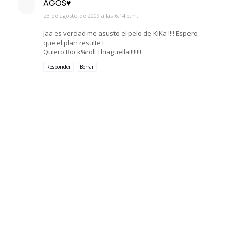
AGOS♥
23 de agosto de 2009 a las 6:14 p.m.
Jaa es verdad me asusto el pelo de KiKa !!!! Espero
que el plan resulte !
Quiero Rock%roll Thiaguella!!!!!!!!
Responder
Borrar