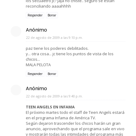
los secuaetro jc? jaja no chiste.. seguro se estan
reconciliando aaaahhhh
Responder
Borrar
Anónimo
22 de agosto de 2009 a las 9:10 p.m.
paz tiene los poderes debilitados.
y... otra cosa... jc tiene los puntos de vista de los
chicos...
MALA PELOTA
Responder
Borrar
Anónimo
22 de agosto de 2009 a las 9:40 p.m.
TEEN ANGELS EN INFAMA
El próximo martes todo el staff de Teen Angels estará
en el programa Infama de América TV.
Según dejaron trascender los chicos harán un gran
anuncio, aprovechando que el programa sale en vivo
y mostrarán todas las intimidades del programa más