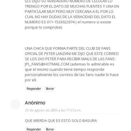
LES DEJO SU VERDADERO NUMERO DE CELULAR LO
TRENGO POR EL DATO DE MUCHAS FUENTES Y UNA EN
PARTICULAR MUY PERO MUY CERCANA A EL POR LO
CUAL NO HAY DUDAS DE LA VERACIDAD DEL DATO EL
NUMERO ES 011-1533022974 ( el numero si existe
porque lo comprobe)
UNA CHICA QUE FORMA PARTE DEL CLUB DE FANS
OFICIAL DE PETER LANZANI ME DIJO QUE ESTE CORREO
SE LOS DIO PETER PARA RECIBIR MAILS DE LAS FANS:
JPL_FANS@HOTMAIL.COM (ademas lo admirable es
que el mismo cuando tiene tiempo responde
personalmente los correos de las fans nadie lo hace
por el)
Responder
Borrar
Anónimo
23 de agosto de 2009 a las 11:57 a.m.
QUE MIERDA QUE ES ESTO SOLO BASURA
Responder
Borrar