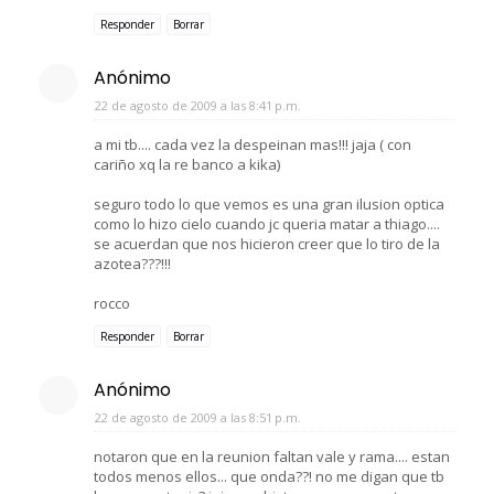
Responder
Borrar
Anónimo
22 de agosto de 2009 a las 8:41 p.m.
a mi tb.... cada vez la despeinan mas!!! jaja ( con
cariño xq la re banco a kika)
seguro todo lo que vemos es una gran ilusion optica
como lo hizo cielo cuando jc queria matar a thiago....
se acuerdan que nos hicieron creer que lo tiro de la
azotea???!!!
rocco
Responder
Borrar
Anónimo
22 de agosto de 2009 a las 8:51 p.m.
notaron que en la reunion faltan vale y rama.... estan
todos menos ellos... que onda??! no me digan que tb