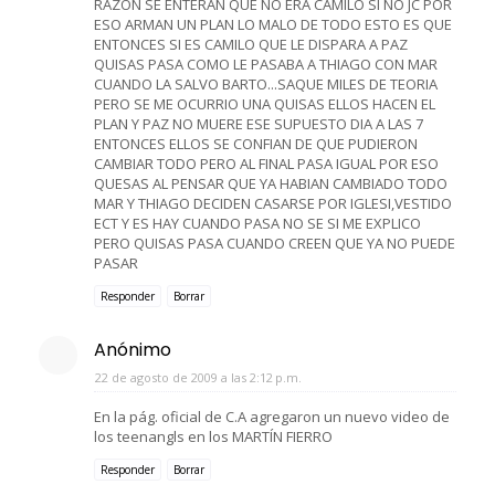
RAZON SE ENTERAN QUE NO ERA CAMILO SI NO JC POR
ESO ARMAN UN PLAN LO MALO DE TODO ESTO ES QUE
ENTONCES SI ES CAMILO QUE LE DISPARA A PAZ
QUISAS PASA COMO LE PASABA A THIAGO CON MAR
CUANDO LA SALVO BARTO...SAQUE MILES DE TEORIA
PERO SE ME OCURRIO UNA QUISAS ELLOS HACEN EL
PLAN Y PAZ NO MUERE ESE SUPUESTO DIA A LAS 7
ENTONCES ELLOS SE CONFIAN DE QUE PUDIERON
CAMBIAR TODO PERO AL FINAL PASA IGUAL POR ESO
QUESAS AL PENSAR QUE YA HABIAN CAMBIADO TODO
MAR Y THIAGO DECIDEN CASARSE POR IGLESI,VESTIDO
ECT Y ES HAY CUANDO PASA NO SE SI ME EXPLICO
PERO QUISAS PASA CUANDO CREEN QUE YA NO PUEDE
PASAR
Responder
Borrar
Anónimo
22 de agosto de 2009 a las 2:12 p.m.
En la pág. oficial de C.A agregaron un nuevo video de
los teenangls en los MARTÍN FIERRO
Responder
Borrar