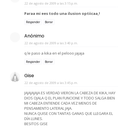
22 de agosto de 2009 a las 3:15 p.m.
Paraa mi ees todo una ilusion optiicaa,!
Responder
Borrar
Anónimo
22 de agosto de 2009 a las 3:40 p.m.
q le paso a kika en el pelooo jajaja
Responder
Borrar
Gise
22 de agosto de 2009 a las 3:45 p.m.
JAJAJAJAJA ES VERDAD VIERON LA CABEZA DE KIKA, HAY
DIOS OJALA Q EL PLAN FUNCIONE Y TODO SALGA BIEN
MI CABEZA ENTIENDE CADA VEZ MENOS DE
PENSAMIENTO LATERAL JAJA.
NUNCA QUISE CON TANTAS GANAS QUE LLEGARA EL
DÍA LUNES.
BESITOS GISE