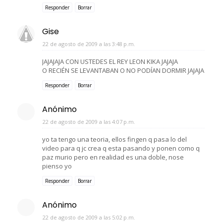
Responder
Borrar
Gise
22 de agosto de 2009 a las 3:48 p.m.
JAJAJAJA CON USTEDES EL REY LEON KIKA JAJAJA
O RECIÉN SE LEVANTABAN O NO PODÍAN DORMIR JAJAJA
Responder
Borrar
Anónimo
22 de agosto de 2009 a las 4:07 p.m.
yo ta tengo una teoria, ellos fingen q pasa lo del
video para q jc crea q esta pasando y ponen como q
paz murio pero en realidad es una doble, nose
pienso yo
Responder
Borrar
Anónimo
22 de agosto de 2009 a las 5:02 p.m.