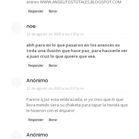
entren WWW.ANGELITOSTOTALES.BLOGSPOT.COM
Responder
Borrar
noe
22 de agosto de 2009 a las 2:55 p.m.
ahh para mi lo que pasaron en los avances es
toda una ilusión que hace paz, para hacxerle ver
a juan cruz lo que quiere que vea.
Responder
Borrar
Anónimo
22 de agosto de 2009 a las 3:07 p.m.
Parece q Jaz esta embrazada, xr yo creo que lo que
lleva metido sera su chaketa para tapar la herida que
le hicieron con el disparo!
Responder
Borrar
Anónimo