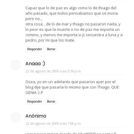
Capaz que lo de paz es algo como lo de thiago del
año pasado, que todos pensabamos que se moria
pero no...
otra cosa... de lo de mar y thiago no pasaron nada, y
lo peor es que la muerte o no de paz me importa un
comino, y menos me importa si jc secuestra a luna y a
pedro, por mi que los mate.
Responder
Borrar
Anaaa :)
22 de agosto de 2009 a las 5:18 p.m.
Osea, yo en un adelanto que pasaron ayer por el
blog dije que pasaría lo mismo que con Thiago. QUE
GENIA :) :P
Responder
Borrar
Anónimo
22 de agosto de 2009 a las 7:08 p.m.
jajajajajajaj miiren el pelo de kika!!!XDD se sarpa:P