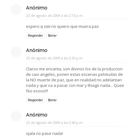
Anónimo
22 de agosto de 2009 a las 2:13 p.m.
espero q siiiii no quiero que muera paz
Responder
Borrar
Anónimo
22 de agosto de 2009 a las 2:30 p.m.
Claroo me encanta, son divinos los de la produccion
de casi angeles, ponen estas escenas pelotudas de
la NO muerte de paz, que en realidad no adelantan
nada y que va a pasar con mar y thiago nada... Quee
feo esooo!!!
Responder
Borrar
Anónimo
22 de agosto de 2009 a las 2:40 p.m.
ojala no pase nada!