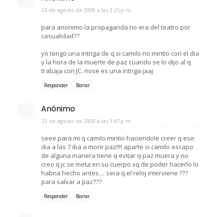
23 de agosto de 2009 a las 3:25 p.m.
para anonimo la propaganda no era del teatro por
casualidad??
yo tengo una intriga de q si camilo no mintio con el dia
y la hora de la muerte de paz cuando se lo dijo al q
trabaja con JC. nose es una intriga jaaj
Responder
Borrar
Anónimo
23 de agosto de 2009 a las 3:47 p.m.
seee para mi q camilo mintio haciendole creer q ese
dia a las 7 iba a morir paz!!!! aparte si camilo escapo
de alguna manera tiene q evitar q paz muera y no
creo q jc se meta en su cuerpo xq de poder hacerlo lo
habria hecho antes.... sera q el reloj interviene ???
para salvar a paz???
Responder
Borrar