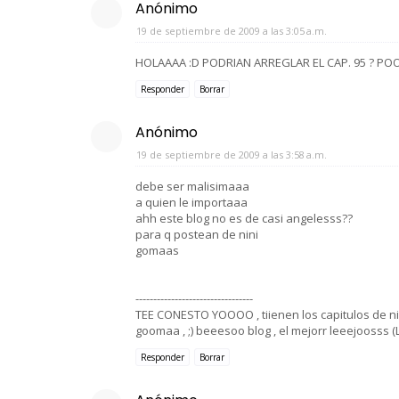
Anónimo
19 de septiembre de 2009 a las 3:05 a.m.
HOLAAAA :D PODRIAN ARREGLAR EL CAP. 95 ? PO
Responder
Borrar
Anónimo
19 de septiembre de 2009 a las 3:58 a.m.
debe ser malisimaaa
a quien le importaaa
ahh este blog no es de casi angelesss??
para q postean de nini
gomaas
---------------------------------
TEE CONESTO YOOOO , tiienen los capitulos de nini
goomaa , ;) beeesoo blog , el mejorr leeejoosss (L
Responder
Borrar