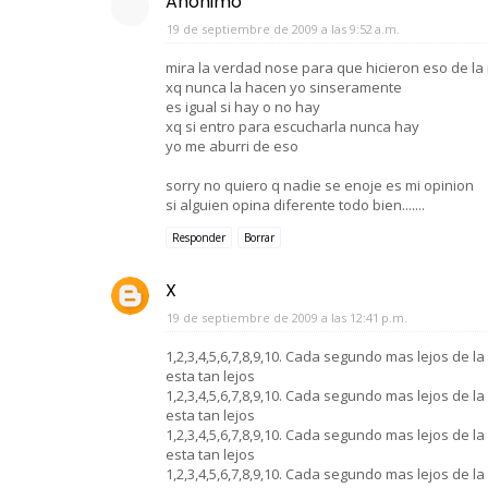
Anónimo
19 de septiembre de 2009 a las 9:52 a.m.
mira la verdad nose para que hicieron eso de la
xq nunca la hacen yo sinseramente
es igual si hay o no hay
xq si entro para escucharla nunca hay
yo me aburri de eso
sorry no quiero q nadie se enoje es mi opinion
si alguien opina diferente todo bien.......
Responder
Borrar
X
19 de septiembre de 2009 a las 12:41 p.m.
1,2,3,4,5,6,7,8,9,10. Cada segundo mas lejos de l
esta tan lejos
1,2,3,4,5,6,7,8,9,10. Cada segundo mas lejos de l
esta tan lejos
1,2,3,4,5,6,7,8,9,10. Cada segundo mas lejos de l
esta tan lejos
1,2,3,4,5,6,7,8,9,10. Cada segundo mas lejos de l