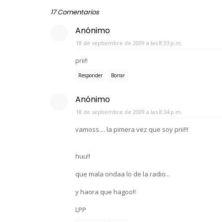
17 Comentarios
Anónimo
18 de septiembre de 2009 a las 8:33 p.m.
prii!!
Responder
Borrar
Anónimo
18 de septiembre de 2009 a las 8:34 p.m.
vamoss.... la pimera vez que soy prii!!!
huu!!
que mala ondaa lo de la radio...
y haora que hagoo!!
LPP