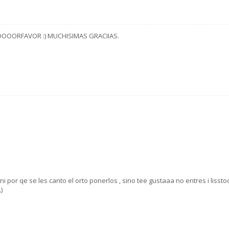
OOOORFAVOR :) MUCHISIMAS GRACIIAS.
 por qe se les canto el orto ponerlos , sino tee gustaaa no entres i lissto
)