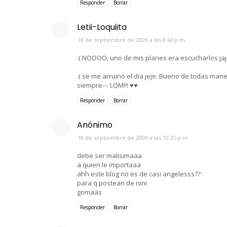
Responder
Borrar
Letii-Loquiita
18 de septiembre de 2009 a las 8:42 p.m.
:( NOOOO, uno de mis planes era escucharlos jaj
:( se me arruino el dia jeje. Bueno de todas man
siempre--- LQM!!! ♥♥
Responder
Borrar
Anónimo
18 de septiembre de 2009 a las 10:35 p.m.
debe ser malisimaaa
a quien le importaaa
ahh este blog no es de casi angelesss??
para q postean de nini
gomaas
Responder
Borrar