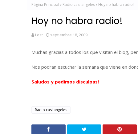
Página Principal
Radio casi angeles
Hoy no habra radio!
Hoy no habra radio!
Lost
septiembre 18, 2009
Muchas gracias a todos los que visitan el blog, p
Nos podran escuchar la semana que viene en dond
Saludos y pedimos disculpas!
Radio casi angeles