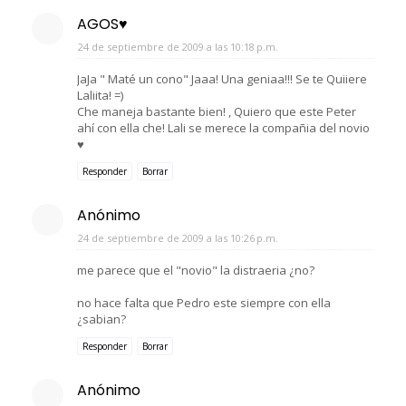
AGOS♥
24 de septiembre de 2009 a las 10:18 p.m.
JaJa " Maté un cono" Jaaa! Una geniaa!!! Se te Quiiere
Laliita! =)
Che maneja bastante bien! , Quiero que este Peter
ahí con ella che! Lali se merece la compañia del novio
♥
Responder
Borrar
Anónimo
24 de septiembre de 2009 a las 10:26 p.m.
me parece que el "novio" la distraeria ¿no?
no hace falta que Pedro este siempre con ella
¿sabian?
Responder
Borrar
Anónimo