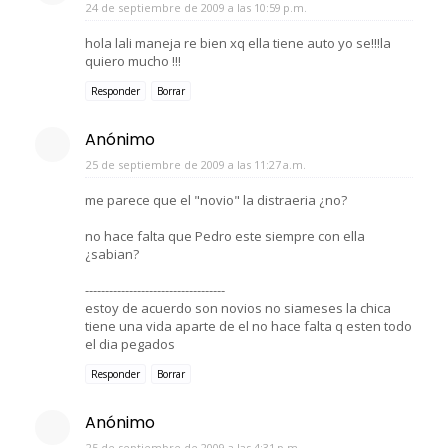
24 de septiembre de 2009 a las 10:59 p.m.
hola lali maneja re bien xq ella tiene auto yo se!!!la
quiero mucho !!!
Responder
Borrar
Anónimo
25 de septiembre de 2009 a las 11:27 a.m.
me parece que el "novio" la distraeria ¿no?
no hace falta que Pedro este siempre con ella
¿sabian?
-----------------------------------
estoy de acuerdo son novios no siameses la chica
tiene una vida aparte de el no hace falta q esten todo
el dia pegados
Responder
Borrar
Anónimo
25 de septiembre de 2009 a las 4:31 p.m.