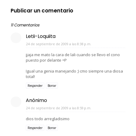
Publicar un comentario
11 Comentarios
Letii-Loquiita
24 de septiembre de 2009 a las 8:38 p.m.
jjaja me mato la cara de lali cuando se llevo el cono
puesto por delante =P
Igual una genia manejando ;) cmo siempre una diosa
total!
Responder
Borrar
Anónimo
24 de septiembre de 2009 a las 8:59 p.m.
dios todo arregladisimo
Responder
Borrar