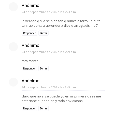
Anónimo
24 de septiembre de 2009 a las 9:23 p.m.
la verdad q si o se piensan q nunca agarro un auto
tan rapido va a aprender x dios q arregladisimo0'
Responder
Borrar
Anónimo
24 de septiembre de 2009 a las 9:29 p.m.
totalmente
Responder
Borrar
Anónimo
24 de septiembre de 2009 a las 9:49 p.m.
claro que no si se puede yo en mi primera clase me
estacione super bien y todo envidiosas
Responder
Borrar