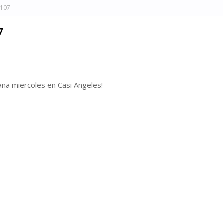
 107
7
na miercoles en Casi Angeles!