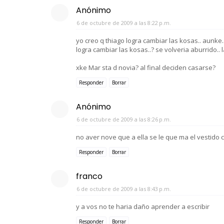
Anónimo
6 de octubre de 2009 a las 8:22 p.m.
yo creo q thiago logra cambiar las kosas.. aunke.
logra cambiar las kosas..? se volveria aburrido..
xke Mar sta d novia? al final deciden casarse?
Responder
Borrar
Anónimo
6 de octubre de 2009 a las 8:26 p.m.
no aver nove que a ella se le que ma el vestido
Responder
Borrar
franco
6 de octubre de 2009 a las 8:43 p.m.
y a vos no te haria daño aprender a escribir
Responder
Borrar