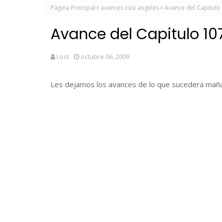
Página Principal
avances casi angeles
Avance del Capitulo
Avance del Capitulo 10
Lost
octubre 06, 2009
Les dejamos los avances de lo que sucedera maña