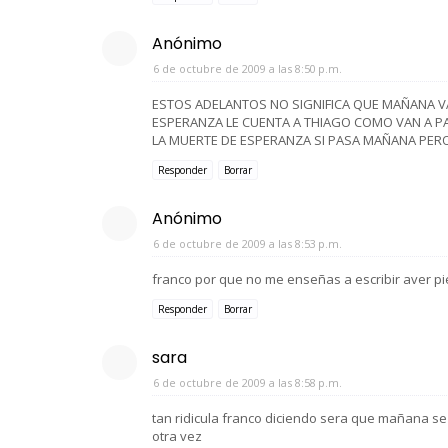
Anónimo
6 de octubre de 2009 a las 8:50 p.m.
ESTOS ADELANTOS NO SIGNIFICA QUE MAÑANA V
ESPERANZA LE CUENTA A THIAGO COMO VAN A P
LA MUERTE DE ESPERANZA SI PASA MAÑANA PER
Responder
Borrar
Anónimo
6 de octubre de 2009 a las 8:53 p.m.
franco por que no me enseñas a escribir aver p
Responder
Borrar
sara
6 de octubre de 2009 a las 8:58 p.m.
tan ridicula franco diciendo sera que mañana se
otra vez