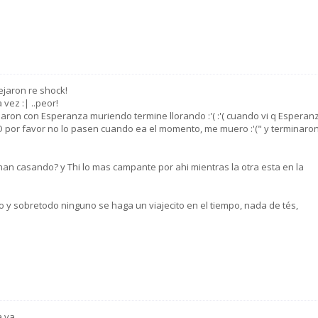
ejaron re shock!
 vez :| ..peor!
naron con Esperanza muriendo termine llorando :'( :'( cuando vi q Esperan
NO por favor no lo pasen cuando ea el momento, me muero :'(" y terminaro
inan casando? y Thi lo mas campante por ahi mientras la otra esta en la
 y sobretodo ninguno se haga un viajecito en el tiempo, nada de tés,
a va