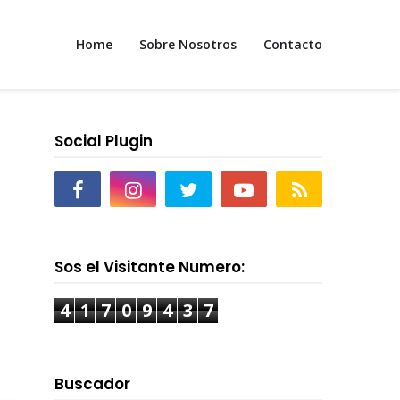
Home
Sobre Nosotros
Contacto
Social Plugin
Sos el Visitante Numero:
4
1
7
0
9
4
3
7
Buscador