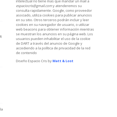
intelectual no tiene mas que mandar un mail a
espaciocris@gmail.com
y atenderemos su
consulta rapidamente. Google, como proveedor
asociado, utiliza cookies para publicar anuncios
en su sitio. Otros terceros podrán incluir y leer
cookies en su navegador de usuario, o utilizar
web beacons para obtener información mientras
se muestran los anuncios en su página web. Los
R
usuarios pueden inhabilitar el uso de la cookie
de DART a través del anuncio de Google y
accediendo a la política de privacidad de la red
de contenido
Diseño Espacio Cris by
Matt & Lost
la