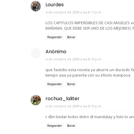
Lourdes
6 de octubre de 2009 a las 8:17 p.m.
LOS CAPITULOS IMPERDIBLES DE CASI ANGELES xd
MAÑANA!, QUE DEBE SER UNO DE LOS MEJORES!, P
Responder
Borrar
Anónimo
6 de octubre de 2009 a las 8:19 p.m.
que fastidio esta novela ya aburre un dia todo fe
tiempo aaa ya parenla con su efecto mariposa
Responder
Borrar
rochua_laliter
6 de octubre de 2009 a las 8:19 p.m.
c dbn kedar todos dntro dl mandalay y listo lo un
Responder
Borrar