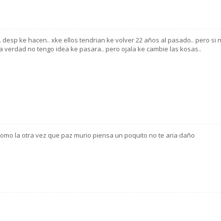
. desp ke hacen.. xke ellos tendrian ke volver 22 años al pasado.. pero si 
 la verdad no tengo idea ke pasara.. pero ojala ke cambie las kosas..
 como la otra vez que paz murio piensa un poquito no te aria daño