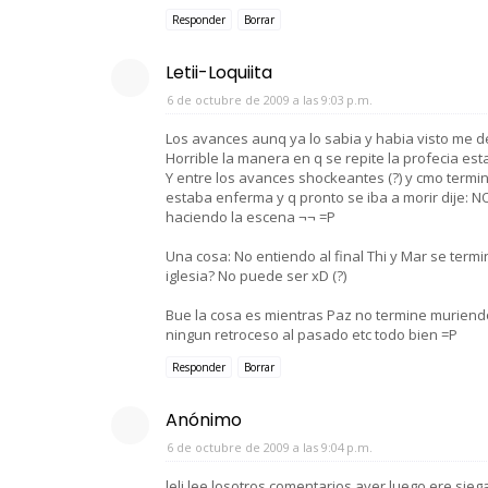
Responder
Borrar
Letii-Loquiita
6 de octubre de 2009 a las 9:03 p.m.
Los avances aunq ya lo sabia y habia visto me d
Horrible la manera en q se repite la profecia esta
Y entre los avances shockeantes (?) y cmo termi
estaba enferma y q pronto se iba a morir dije: 
haciendo la escena ¬¬ =P
Una cosa: No entiendo al final Thi y Mar se term
iglesia? No puede ser xD (?)
Bue la cosa es mientras Paz no termine muriendo
ningun retroceso al pasado etc todo bien =P
Responder
Borrar
Anónimo
6 de octubre de 2009 a las 9:04 p.m.
leli lee losotros comentarios aver luego ere sieg