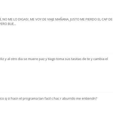
, NO ME LO DIGAS!, ME VOY DE VIAJE MAÑANA, JUSTO ME PIERDO EL CAP DE
ERO BUE...
liz y al otro dia se muere paz y tiago toma sus tasitas de te y cambia el
ico q si hacn el programa tan facil c hac r aburrido me entiendn?