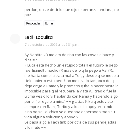
perdon, quize decir lo que dijo esperanza anciana, no
paz
Responder
Borrar
Letii-Loquiita
7 de octubre de 2009 a las 9:31 p.m.
Ay Nardito xD me ato de risa con las cosas q hace y
dice =P
:( Luca esta hecho un estupido total!! el futuro le pego
fuertisimo!! ..mucho (?) mas de lo q le pego a Val (?)..
me harta como la trata mal a Tef, y desde q se metio a
cielo abierto esta peor!! no me olvido tampoco de q
dejo ciego a Rama y le prometio q iba a hacer hasta lo
imposible para q el recupere la vista y... creo q fue la
ultima vez q lo vi hablando con Rama y haciendo algo
por el (le regalo a mina) ¬¬ gracias Kika q estuviste
siempre con Rami, Torito y a los q lo apoyaron tmb
sino no se.. el chico se quedaba esperando toda su
vida alguna solucion y apoyo :/...
Le pasa algo a Tach tmb por otra de sus pendejadas
y lo mato ¬¬