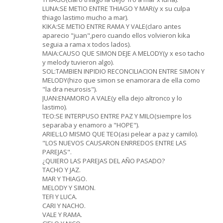
LUNA:SE METIO ENTRE THIAGO Y MAR(y x su culpa
thiago lastimo mucho a mar).
KIKA:SE METIO ENTRE RAMA Y VALE(claro antes
aparecio "juan",pero cuando ellos volvieron kika
seguia a rama x todos lados).
MAIA:CAUSO QUE SIMON DEJE A MELODY(y x eso tacho
y melody tuvieron algo).
SOL:TAMBIEN INPIDIO RECONCILIACION ENTRE SIMON Y
MELODY(hizo que simon se enamorara de ella como
"la dra neurosis").
JUAN:ENAMORO A VALE(y ella dejo altronco y lo
lastimo).
TEO:SE INTERPUSO ENTRE PAZ Y MILO(siempre los
separaba y enamoro a "HOPE").
ARIEL:LO MISMO QUE TEO(asi pelear a paz y camilo).
"LOS NUEVOS CAUSARON ENRREDOS ENTRE LAS
PAREJAS".
¿QUIERO LAS PAREJAS DEL AÑO PASADO?
TACHO Y JAZ.
MAR Y THIAGO.
MELODY Y SIMON.
TEFI Y LUCA.
CARI Y NACHO.
VALE Y RAMA.