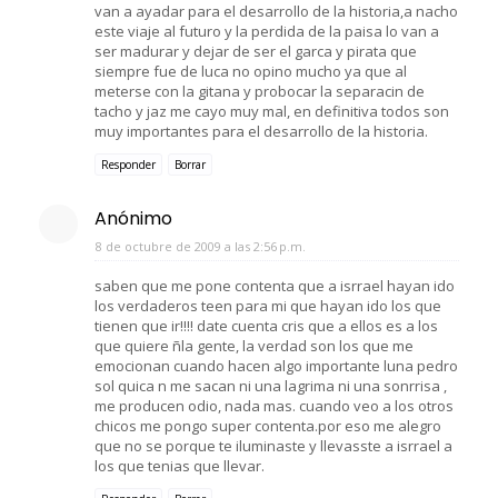
van a ayadar para el desarrollo de la historia,a nacho
este viaje al futuro y la perdida de la paisa lo van a
ser madurar y dejar de ser el garca y pirata que
siempre fue de luca no opino mucho ya que al
meterse con la gitana y probocar la separacin de
tacho y jaz me cayo muy mal, en definitiva todos son
muy importantes para el desarrollo de la historia.
Responder
Borrar
Anónimo
8 de octubre de 2009 a las 2:56 p.m.
saben que me pone contenta que a isrrael hayan ido
los verdaderos teen para mi que hayan ido los que
tienen que ir!!!! date cuenta cris que a ellos es a los
que quiere ñla gente, la verdad son los que me
emocionan cuando hacen algo importante luna pedro
sol quica n me sacan ni una lagrima ni una sonrrisa ,
me producen odio, nada mas. cuando veo a los otros
chicos me pongo super contenta.por eso me alegro
que no se porque te iluminaste y llevasste a isrrael a
los que tenias que llevar.