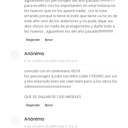
aguantemn los personajes del año pasado !!!!!!!!!!!!11
para mi ellos son los importantes en esta historia no
los nuevos que no los quiere nadie , cris le esta
errando porque si tiene el exito que tiene ca no es de
este año sino de los anteriores y no pude dejar asi
alos chicos sin nada de protagonismo y darle todo a
los nuevos , aguantren los del año pasado!!!!!!!!!!!!!!!!!
Responder
Borrar
Anónimo
8 de octubre de 2009 a las 3:07 a.m.
coincido con el comentario 00:59
los personajes q odio son KIKA LUNA Y PEDRO con sol
y teo esta todo bien me caen bien pero a los otros los
odioooooooooooooooooo
QUE SE VALLAN DE CASI ANGELES
Responder
Borrar
Anónimo
8 de octubre de 2009 a las 3:15 a.m.