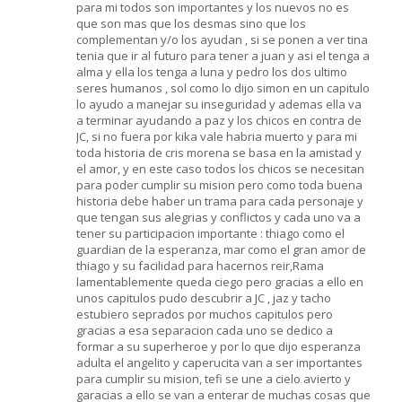
para mi todos son importantes y los nuevos no es
que son mas que los desmas sino que los
complementan y/o los ayudan , si se ponen a ver tina
tenia que ir al futuro para tener a juan y asi el tenga a
alma y ella los tenga a luna y pedro los dos ultimo
seres humanos , sol como lo dijo simon en un capitulo
lo ayudo a manejar su inseguridad y ademas ella va
a terminar ayudando a paz y los chicos en contra de
JC, si no fuera por kika vale habria muerto y para mi
toda historia de cris morena se basa en la amistad y
el amor, y en este caso todos los chicos se necesitan
para poder cumplir su mision pero como toda buena
historia debe haber un trama para cada personaje y
que tengan sus alegrias y conflictos y cada uno va a
tener su participacion importante : thiago como el
guardian de la esperanza, mar como el gran amor de
thiago y su facilidad para hacernos reir,Rama
lamentablemente queda ciego pero gracias a ello en
unos capitulos pudo descubrir a JC , jaz y tacho
estubiero seprados por muchos capitulos pero
gracias a esa separacion cada uno se dedico a
formar a su superheroe y por lo que dijo esperanza
adulta el angelito y caperucita van a ser importantes
para cumplir su mision, tefi se une a cielo avierto y
garacias a ello se van a enterar de muchas cosas que