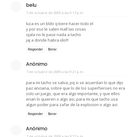
belu
7 de octubre de 2009 a las 9:17 p.m.
luca es un bldo q kiere hacer todo el
y por eso le salen mall las cosas
ojala no le pase nada a tacho
jaj a donde habra ido!!!
Responder
Borrar
Anónimo
7 de octubre de 2009 a las 9:21 p.m.
para mi tacho se salva, pq si se acuerdan lo que dijo
paz anciana, sobre que lo de los superheroes no era
solo un juego, que era algo importante, y que ellos
erian lo quieren o algo asi, para mi que tacho usa
algun poder para zafar de la explosion o algo asi
Responder
Borrar
Anónimo
7 de octubre de 2009 a las 9:22 p.m.