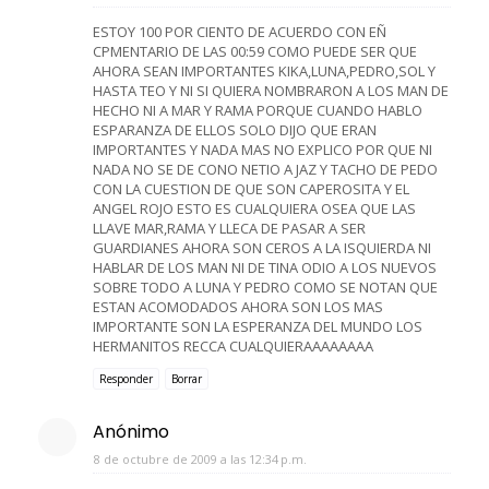
ESTOY 100 POR CIENTO DE ACUERDO CON EÑ
CPMENTARIO DE LAS 00:59 COMO PUEDE SER QUE
AHORA SEAN IMPORTANTES KIKA,LUNA,PEDRO,SOL Y
HASTA TEO Y NI SI QUIERA NOMBRARON A LOS MAN DE
HECHO NI A MAR Y RAMA PORQUE CUANDO HABLO
ESPARANZA DE ELLOS SOLO DIJO QUE ERAN
IMPORTANTES Y NADA MAS NO EXPLICO POR QUE NI
NADA NO SE DE CONO NETIO A JAZ Y TACHO DE PEDO
CON LA CUESTION DE QUE SON CAPEROSITA Y EL
ANGEL ROJO ESTO ES CUALQUIERA OSEA QUE LAS
LLAVE MAR,RAMA Y LLECA DE PASAR A SER
GUARDIANES AHORA SON CEROS A LA ISQUIERDA NI
HABLAR DE LOS MAN NI DE TINA ODIO A LOS NUEVOS
SOBRE TODO A LUNA Y PEDRO COMO SE NOTAN QUE
ESTAN ACOMODADOS AHORA SON LOS MAS
IMPORTANTE SON LA ESPERANZA DEL MUNDO LOS
HERMANITOS RECCA CUALQUIERAAAAAAAA
Responder
Borrar
Anónimo
8 de octubre de 2009 a las 12:34 p.m.