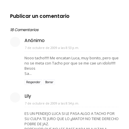
Publicar un comentario
18 Comentarios
Anónimo
7 de octubre de 2009 a las 8:53 p.m.
Nooo tacho!!!!! Me encatan Luca, muy bonito, pero que
no se meta con Tacho por que se me cae un idolo!!!!!
Besos
Sa...
Responder
Borrar
Lily
7 de octubre de 2009 a las 8:54 p.m.
ES UN PENDEJO LUCA SI LE PASA ALGO A TACHO POR
SU CULPA TE JURO QUE LO ¡¡MATO!! NO TIENE DERECHO
POBRE DE JAZ.
PORFAVOR QUE NO LES PASE NADA NI A JAZ NI A