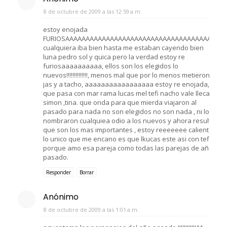
8 de octubre de 2009 a las 12:59 a.m.
estoy enojada
FURIOSAAAAAAAAAAAAAAAAAAAAAAAAAAAAAAAAAAAAA
cualquiera iba bien hasta me estaban cayendo bien
luna pedro sol y quica pero la verdad estoy re
furiosaaaaaaaaaa, ellos son los elegidos lo
nuevos!!!!!!!!!!!!!!, menos mal que por lo menos metieron a
jas y a tacho, aaaaaaaaaaaaaaaaa estoy re enojada,
que pasa con mar rama lucas mel tefi nacho vale lleca
simon ,tina. que onda para que mierda viajaron al
pasado para nada no son elegidos no son nada , ni los
nombraron cualquiea odio a los nuevos y ahora resulta
que son los mas importantes , estoy reeeeeee caliente.
lo unico que me encano es que lkucas este asi con tefi
porque amo esa pareja como todas las parejas de año
pasado.
Responder
Borrar
Anónimo
8 de octubre de 2009 a las 1:01 a.m.