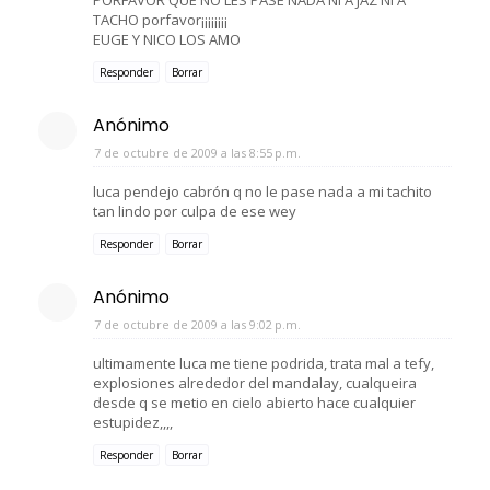
TACHO porfavor¡¡¡¡¡¡¡¡
EUGE Y NICO LOS AMO
Responder
Borrar
Anónimo
7 de octubre de 2009 a las 8:55 p.m.
luca pendejo cabrón q no le pase nada a mi tachito
tan lindo por culpa de ese wey
Responder
Borrar
Anónimo
7 de octubre de 2009 a las 9:02 p.m.
ultimamente luca me tiene podrida, trata mal a tefy,
explosiones alrededor del mandalay, cualqueira
desde q se metio en cielo abierto hace cualquier
estupidez,,,,
Responder
Borrar