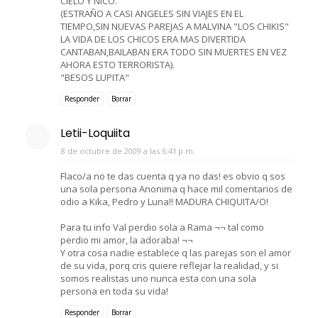
CIELO Y NICO.
(ESTRAÑO A CASI ANGELES SIN VIAJES EN EL
TIEMPO,SIN NUEVAS PAREJAS A MALVINA "LOS CHIKIS"
LA VIDA DE LOS CHICOS ERA MAS DIVERTIDA
CANTABAN,BAILABAN ERA TODO SIN MUERTES EN VEZ
AHORA ESTO TERRORISTA).
"BESOS LUPITA"
Responder
Borrar
Letii-Loquiita
8 de octubre de 2009 a las 6:41 p.m.
Flaco/a no te das cuenta q ya no das! es obvio q sos
una sola persona Anonima q hace mil comentarios de
odio a Kika, Pedro y Luna!! MADURA CHIQUITA/O!
Para tu info Val perdio sola a Rama ¬¬ tal como
perdio mi amor, la adoraba! ¬¬
Y otra cosa nadie establece q las parejas son el amor
de su vida, porq cris quiere reflejar la realidad, y si
somos realistas uno nunca esta con una sola
persona en toda su vida!
Responder
Borrar