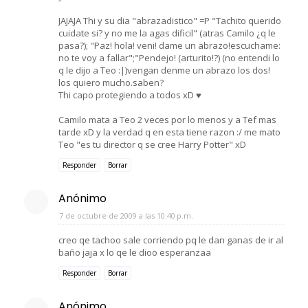
JAJAJA Thi y su dia "abrazadistico" =P "Tachito querido
cuidate si? y no me la agas dificil" (atras Camilo ¿q le
pasa?); "Paz! hola! veni! dame un abrazo!escuchame:
no te voy a fallar";"Pendejo! (arturito!?) (no entendi lo
q le dijo a Teo :|)vengan denme un abrazo los dos!
los quiero mucho.saben?
Thi capo protegiendo a todos xD ♥
Camilo mata a Teo 2 veces por lo menos y a Tef mas
tarde xD y la verdad q en esta tiene razon :/ me mato
Teo "es tu director q se cree Harry Potter" xD
Responder
Borrar
Anónimo
7 de octubre de 2009 a las 10:40 p.m.
creo qe tachoo sale corriendo pq le dan ganas de ir al
baño jaja x lo qe le dioo esperanzaa
Responder
Borrar
Anónimo