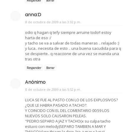
Responder
Borrar
anna:D
8 de octubre de 2009 a las 3:32 p.m.
odio q hagan q tefy siempre arruine todo!! estoy
harta de eso :/
y tacho se va a salvar de todas maneras .. relajado :)
y luca.. necesita de esto .. una buena sacudida para q
se despierte.. q reaccione de una vez se manda una
tras otra
Responder
Borrar
Anónimo
8 de octubre de 2009 a las 5:52 p.m.
LUCA SE FUE AL PASTO CON LO DE LOS EXPLOSIVOS?
¿QUE LE HABRA PASADO A TACHO?.
Y COINCIDO CON EL DEL COMENTARIO 00:59 LOS
NUEVOS SOLO CAUSARON PELEAS.
"PEDRO:SEPARO A JAZ Y TACHO(x su culpa tacho
estuvo con melody)SEPARO TAMBIEN A MAR Y
THIAGO(claro thiago la dejo 1ro a mar x luna).