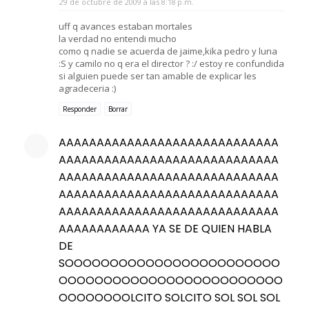
29 de octubre de 2009 a las 8:18 p.m.
uff q avances estaban mortales
la verdad no entendi mucho
como q nadie se acuerda de jaime,kika pedro y luna
:S y camilo no q era el director ? :/ estoy re confundida
si alguien puede ser tan amable de explicar les
agradeceria :)
Responder
Borrar
AAAAAAAAAAAAAAAAAAAAAAAAAAAAA
AAAAAAAAAAAAAAAAAAAAAAAAAAAAA
AAAAAAAAAAAAAAAAAAAAAAAAAAAAA
AAAAAAAAAAAAAAAAAAAAAAAAAAAAA
AAAAAAAAAAAAAAAAAAAAAAAAAAAAA
AAAAAAAAAAAA YA SE DE QUIEN HABLA
DE
SOOOOOOOOOOOOOOOOOOOOOOOO
OOOOOOOOOOOOOOOOOOOOOOOOO
OOOOOOOOLCITO SOLCITO SOL SOL SOL