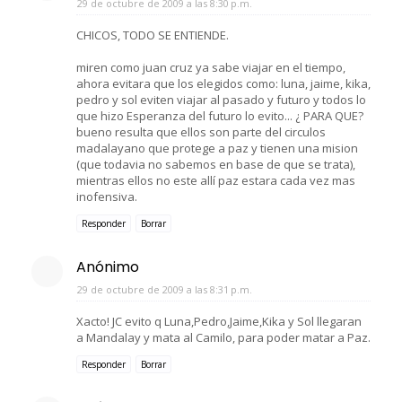
29 de octubre de 2009 a las 8:30 p.m.
CHICOS, TODO SE ENTIENDE.
miren como juan cruz ya sabe viajar en el tiempo,
ahora evitara que los elegidos como: luna, jaime, kika,
pedro y sol eviten viajar al pasado y futuro y todos lo
que hizo Esperanza del futuro lo evito... ¿ PARA QUE?
bueno resulta que ellos son parte del circulos
madalayano que protege a paz y tienen una mision
(que todavia no sabemos en base de que se trata),
mientras ellos no este allí paz estara cada vez mas
inofensiva.
Responder
Borrar
Anónimo
29 de octubre de 2009 a las 8:31 p.m.
Xacto! JC evito q Luna,Pedro,Jaime,Kika y Sol llegaran
a Mandalay y mata al Camilo, para poder matar a Paz.
Responder
Borrar