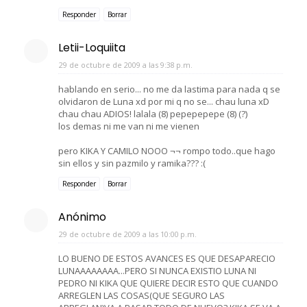
Responder
Borrar
Letii-Loquiita
29 de octubre de 2009 a las 9:38 p.m.
hablando en serio... no me da lastima para nada q se
olvidaron de Luna xd por mi q no se... chau luna xD
chau chau ADIOS! lalala (8) pepepepepe (8) (?)
los demas ni me van ni me vienen
pero KIKA Y CAMILO NOOO ¬¬ rompo todo..que hago
sin ellos y sin pazmilo y ramika??? :(
Responder
Borrar
Anónimo
29 de octubre de 2009 a las 10:00 p.m.
LO BUENO DE ESTOS AVANCES ES QUE DESAPARECIO
LUNAAAAAAAA...PERO SI NUNCA EXISTIO LUNA NI
PEDRO NI KIKA QUE QUIERE DECIR ESTO QUE CUANDO
ARREGLEN LAS COSAS(QUE SEGURO LAS