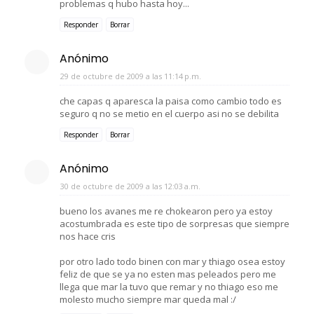
problemas q hubo hasta hoy...
Responder
Borrar
Anónimo
29 de octubre de 2009 a las 11:14 p.m.
che capas q aparesca la paisa como cambio todo es
seguro q no se metio en el cuerpo asi no se debilita
Responder
Borrar
Anónimo
30 de octubre de 2009 a las 12:03 a.m.
bueno los avanes me re chokearon pero ya estoy
acostumbrada es este tipo de sorpresas que siempre
nos hace cris
por otro lado todo binen con mar y thiago osea estoy
feliz de que se ya no esten mas peleados pero me
llega que mar la tuvo que remar y no thiago eso me
molesto mucho siempre mar queda mal :/