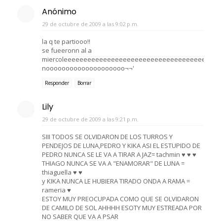
Anónimo
29 de octubre de 2009 a las 9:02 p.m.
la q te partiooo!!
se fueeronn al a
miercoleeeeeeeeeeeeeeeeeeeeeeeeeeeeeeeeeeeeeee
noooooooooooooooooooo¬¬'
Responder
Borrar
Lily
29 de octubre de 2009 a las 9:21 p.m.
SIII TODOS SE OLVIDARON DE LOS TURROS Y
PENDEJOS DE LUNA,PEDRO Y KIKA ASI EL ESTUPIDO DE
PEDRO NUNCA SE LE VA A TIRAR A JAZ= tachmin ♥ ♥ ♥
THIAGO NUNCA SE VA A "ENAMORAR" DE LUNA =
thiaguella ♥ ♥
y KIKA NUNCA LE HUBIERA TIRADO ONDA A RAMA =
rameria ♥
ESTOY MUY PREOCUPADA COMO QUE SE OLVIDARON
DE CAMILO DE SOL AHHHH ESOTY MUY ESTREADA POR
NO SABER QUE VA A PSAR