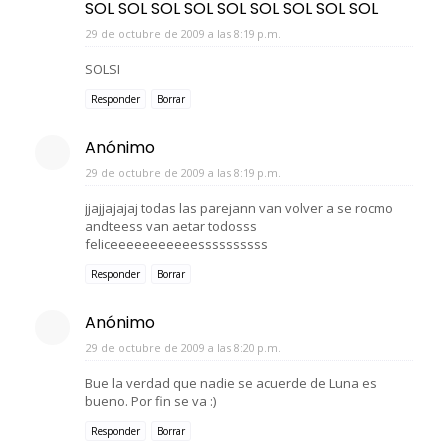
SOL SOL SOL SOL SOL SOL SOL SOL SOL
29 de octubre de 2009 a las 8:19 p.m.
SOLSI
Responder
Borrar
Anónimo
29 de octubre de 2009 a las 8:19 p.m.
jjajjajajaj todas las parejann van volver a se rocmo
andteess van aetar todosss
feliceeeeeeeeeeessssssssss
Responder
Borrar
Anónimo
29 de octubre de 2009 a las 8:20 p.m.
Bue la verdad que nadie se acuerde de Luna es
bueno. Por fin se va :)
Responder
Borrar