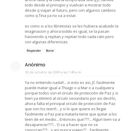
todo desde el principio y vuelvan a mostrar todo
desde q viajan al futuro, pero con algunos cambios
como q Tina ya no va a estar.
es como si a los libretistas se les hubiera acabado la
imaginacion y ahora toddo es igual, se la pasan
hacioendo q repitan y repitan todo cada rato pero
con algunas diferencias.
Responder
Borrar
Anónimo
30 de octubre de 2009 a las 1:49 a.m.
Ya no entiendo nada!!... si esto es asi, JC facilmente
puede matar igual a Thiago o a Mar o a cualquiera
porque todos son el circulo de protección de Paz y si
bien ya eliminó al circulo secundario por asi decirlo,
ahora falta el principal circulo de protección de Paz
que son los teen!!... y si lo que quiere es llegar
facilmente a Paz para matarla tiene que quitar a los
teen de en medio... Entonces que???... Algun teen va a
desaparecer???... O va a hacer que no se
conozcan???... y asi nunca viajen??... Facilmente