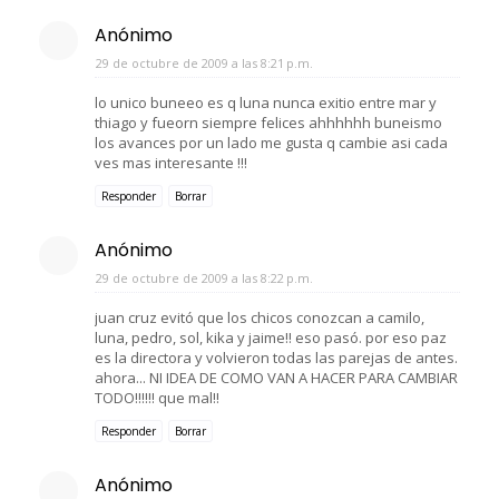
Anónimo
29 de octubre de 2009 a las 8:21 p.m.
lo unico buneeo es q luna nunca exitio entre mar y
thiago y fueorn siempre felices ahhhhhh buneismo
los avances por un lado me gusta q cambie asi cada
ves mas interesante !!!
Responder
Borrar
Anónimo
29 de octubre de 2009 a las 8:22 p.m.
juan cruz evitó que los chicos conozcan a camilo,
luna, pedro, sol, kika y jaime!! eso pasó. por eso paz
es la directora y volvieron todas las parejas de antes.
ahora... NI IDEA DE COMO VAN A HACER PARA CAMBIAR
TODO!!!!!! que mal!!
Responder
Borrar
Anónimo