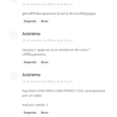
29 de octubre de 2009 a las 8:46 p.m.
genial!!!!!desaparecio la turra de luna!!!!jajajaja
Responder
Borrar
Anónimo
29 de octubre de 2009 a las 8:50 p.m.
Uyyyyy (: ajaja asi q se olvidaron de Luna ?
Uffffbuenisimo
Responder
Borrar
Anónimo
29 de octubre de 2009 a las 8:51 p.m.
hay bien CHAU KIKA LUNA PEDRO Y SOL acunquesea
por un ratito
mal por camilo :(
Responder
Borrar