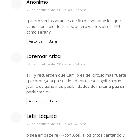
Anónimo
29 de octubre de 2009 a las 8:32 p.m.
quierro ver los avances de fin de semana! los que
vimos son solo del lunes. quiero ver los otros!!!!!!!!!
como seran?
Responder
Borrar
Loremar Ariza
29 de octubre de 2009 a las 8:34 p.m.
sii... y recuerden que Camilo es del circulo mas fuerte
que protege a paz el de adentro, eso significa que
juan cruz tiene mas posibilidades de matar a paz sin
porblema =S
Responder
Borrar
Letii-Loquiita
29 de octubre de 2009 a las 8:45 p.m.
o sea empeze re ^^ con Axel..a los gritos cantando y...