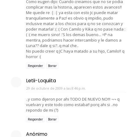
Como eugen dijo: Cuando creiamos que no se podia
complicar mas la historia, aparecen estos avances!!
Me quede re :| :| ya esta con esto Jc puede matar
tranquilamente a Paz! es obvio q impidio, pudo
inclusive matar a los chicos para q no se conozcan y
poder matarla! :( :( Con Camilo y Kika q no pase nada :
( :( me muero sino! :'S los demas bueno... =P na
mentira, podriamos hacer intercambio y le damos a
Luna?? dale q si?..q mal che..
No puedo creer q JC haya matado a su hijo, Camilo!! q
horror :(
Responder
Borrar
Letii-Loquiita
29 de octubre de 2009 a las 8:46 p.m.
..y como dijeron por ahi TODO DE NUEVO NO!!! ¬¬ q
vuelvan y este todo como estaba!! porq ahi si ..no
repondo de mi (?)
Responder
Borrar
Anónimo