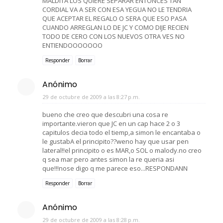
MALDITA LOS QUIERE SEPARAR ENTONCES TAN
CORDIAL VA A SER CON ESA YEGUA NO LE TENDRIA
QUE ACEPTAR EL REGALO O SERA QUE ESO PASA
CUANDO ARREGLAN LO DE JC Y COMO DIJE RECIEN
TODO DE CERO CON LOS NUEVOS OTRA VES NO
ENTIENDOOOOOOO
Responder
Borrar
Anónimo
29 de octubre de 2009 a las 8:27 p.m.
bueno che creo que descubri una cosa re
importante.vieron que JC en un cap hace 2 o 3
capitulos decia todo el tiemp,a simon le encantaba o
le gustabA el principito??weno hay que usar pen
lateral!!el principito o es MAR,o SOL o malody.no creo
q sea mar pero antes simon la re queria asi
que!!!nose digo q me parece eso...RESPONDANN
Responder
Borrar
Anónimo
29 de octubre de 2009 a las 8:28 p.m.