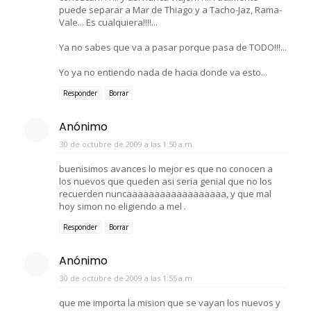
puede separar a Mar de Thiago y a Tacho-Jaz, Rama-
Vale... Es cualquiera!!!!...
Ya no sabes que va a pasar porque pasa de TODO!!!...
Yo ya no entiendo nada de hacia donde va esto...
Responder
Borrar
Anónimo
30 de octubre de 2009 a las 1:50 a.m.
buenisimos avances lo mejor es que no conocen a
los nuevos que queden asi seria genial que no los
recuerden nuncaaaaaaaaaaaaaaaaaa, y que mal
hoy simon no eligiendo a mel .
Responder
Borrar
Anónimo
30 de octubre de 2009 a las 1:55 a.m.
que me importa la mision que se vayan los nuevos y