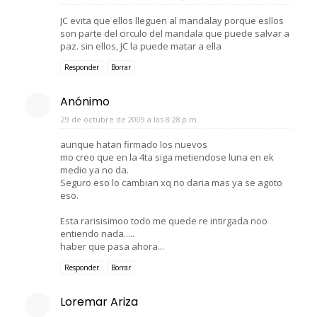
JC evita que ellos lleguen al mandalay porque esllos
son parte del circulo del mandala que puede salvar a
paz. sin ellos, JC la puede matar a ella
Responder
Borrar
Anónimo
29 de octubre de 2009 a las 8:28 p.m.
aunque hatan firmado los nuevos
mo creo que en la 4ta siga metiendose luna en ek
medio ya no da.
Seguro eso lo cambian xq no daria mas ya se agoto
eso.
Esta rarisisimoo todo me quede re intirgada noo
entiendo nada.....
haber que pasa ahora...
Responder
Borrar
Loremar Ariza