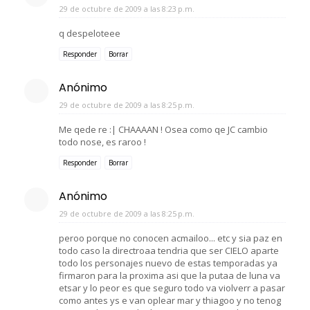
29 de octubre de 2009 a las 8:23 p.m.
q despeloteee
Responder
Borrar
Anónimo
29 de octubre de 2009 a las 8:25 p.m.
Me qede re :| CHAAAAN ! Osea como qe JC cambio
todo nose, es raroo !
Responder
Borrar
Anónimo
29 de octubre de 2009 a las 8:25 p.m.
peroo porque no conocen acmailoo... etc y sia paz en
todo caso la directroaa tendria que ser CIELO aparte
todo los personajes nuevo de estas temporadas ya
firmaron para la proxima asi que la putaa de luna va
etsar y lo peor es que seguro todo va violverr a pasar
como antes ys e van oplear mar y thiagoo y no tenog