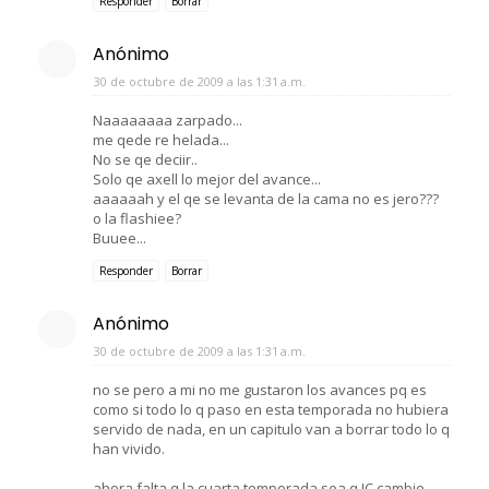
Responder
Borrar
Anónimo
30 de octubre de 2009 a las 1:31 a.m.
Naaaaaaaa zarpado...
me qede re helada...
No se qe deciir..
Solo qe axell lo mejor del avance...
aaaaaah y el qe se levanta de la cama no es jero???
o la flashiee?
Buuee...
Responder
Borrar
Anónimo
30 de octubre de 2009 a las 1:31 a.m.
no se pero a mi no me gustaron los avances pq es
como si todo lo q paso en esta temporada no hubiera
servido de nada, en un capitulo van a borrar todo lo q
han vivido.
ahora falta q la cuarta temporada sea q JC cambie