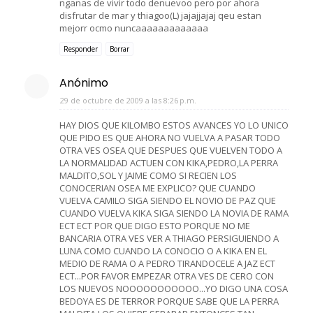
nganas de vivir todo denuevoo pero por ahora
disfrutar de mar y thiagoo(L) jajajjajaj qeu estan
mejorr ocmo nuncaaaaaaaaaaaaa
Responder
Borrar
Anónimo
29 de octubre de 2009 a las 8:26 p.m.
HAY DIOS QUE KILOMBO ESTOS AVANCES YO LO UNICO
QUE PIDO ES QUE AHORA NO VUELVA A PASAR TODO
OTRA VES OSEA QUE DESPUES QUE VUELVEN TODO A
LA NORMALIDAD ACTUEN CON KIKA,PEDRO,LA PERRA
MALDITO,SOL Y JAIME COMO SI RECIEN LOS
CONOCERIAN OSEA ME EXPLICO? QUE CUANDO
VUELVA CAMILO SIGA SIENDO EL NOVIO DE PAZ QUE
CUANDO VUELVA KIKA SIGA SIENDO LA NOVIA DE RAMA
ECT ECT POR QUE DIGO ESTO PORQUE NO ME
BANCARIA OTRA VES VER A THIAGO PERSIGUIENDO A
LUNA COMO CUANDO LA CONOCIO O A KIKA EN EL
MEDIO DE RAMA O A PEDRO TIRANDOCELE A JAZ ECT
ECT...POR FAVOR EMPEZAR OTRA VES DE CERO CON
LOS NUEVOS NOOOOOOOOOOO...YO DIGO UNA COSA
BEDOYA ES DE TERROR PORQUE SABE QUE LA PERRA