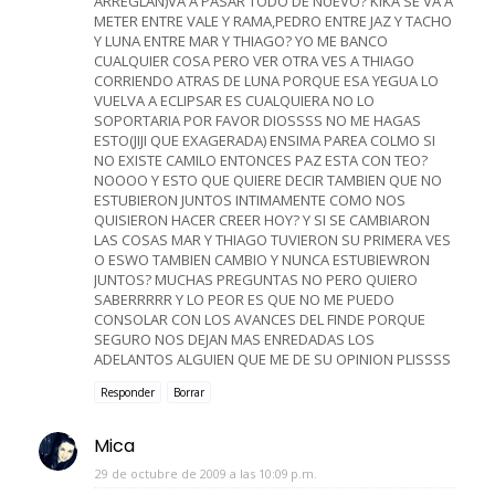
ARREGLAN)VA A PASAR TODO DE NUEVO? KIKA SE VA A
METER ENTRE VALE Y RAMA,PEDRO ENTRE JAZ Y TACHO
Y LUNA ENTRE MAR Y THIAGO? YO ME BANCO
CUALQUIER COSA PERO VER OTRA VES A THIAGO
CORRIENDO ATRAS DE LUNA PORQUE ESA YEGUA LO
VUELVA A ECLIPSAR ES CUALQUIERA NO LO
SOPORTARIA POR FAVOR DIOSSSS NO ME HAGAS
ESTO(JIJI QUE EXAGERADA) ENSIMA PAREA COLMO SI
NO EXISTE CAMILO ENTONCES PAZ ESTA CON TEO?
NOOOO Y ESTO QUE QUIERE DECIR TAMBIEN QUE NO
ESTUBIERON JUNTOS INTIMAMENTE COMO NOS
QUISIERON HACER CREER HOY? Y SI SE CAMBIARON
LAS COSAS MAR Y THIAGO TUVIERON SU PRIMERA VES
O ESWO TAMBIEN CAMBIO Y NUNCA ESTUBIEWRON
JUNTOS? MUCHAS PREGUNTAS NO PERO QUIERO
SABERRRRR Y LO PEOR ES QUE NO ME PUEDO
CONSOLAR CON LOS AVANCES DEL FINDE PORQUE
SEGURO NOS DEJAN MAS ENREDADAS LOS
ADELANTOS ALGUIEN QUE ME DE SU OPINION PLISSSS
Responder
Borrar
Mica
29 de octubre de 2009 a las 10:09 p.m.