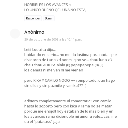
HORRIBLES LOS AVANCES ¬
LO UNICO BUENO QE LUNA NO ESTA,
Responder
Borrar
Anónimo
29 de octubre de 2009 a las 10:11 p.m.
Letii-Loquiita dijo...
hablando en serio... no me da lastima para nada q se
olvidaron de Luna xd por mi q no se... chau luna xD
chau chau ADIOS! lalala (8) pepepepepe (8) (?)
los demas ni me van ni me vienen
pero KIKA Y CAMILO NOOO ¬¬ rompo todo..que hago
sin ellos y sin pazmilo y ramika??? :(
adhiero completamente al comentario!! con camilo
hasta lo soporto pero con kika y rama no se metan
porque me enojo!! hoy estaban de lo mas bien y en
los avances rama diciendole mi amor a vale... casi me
da el "patatuss" jaja