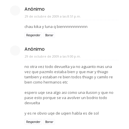
Anónimo
29 de octubre de 2009 a las 8:51 p.m.
chau kika y luna q biennnnnnnnnnn
Responder
Borrar
Anónimo
29 de octubre de 2009 a las 9:00 p.m.
no otra vez todo devuelta ya no aguanto mas una
vez que pazmilo estaba bien y que mar y thiago
tambien y estaban re bien todos thiago y camilo re
bien como hermanos etc
espero uqe sea algo asi como una ilusion y que no
pase esto porque se va avolver un bodrio todo
devuelta
y es re obvio uqe de uqien habla es de sol
Responder
Borrar