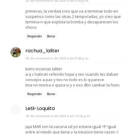
30 de noviembre de 2009 a las 9:56 p.m.
primeras, la verdad creo que va a terminar todo en
suspenso como las otras 2 temporadas, yo creo que
termina n que explota la bomba y desaparecen los
chicos
Responder
Borrar
rochua_laliter
30 de noviembre de 2009 a las 9:58 p.m.
kiero escenas laliter
a q c habran referido hope y teo cuando les daban
concejos a paz y teo no todo es lo q parece
tina no morira o quiza si y x eso dbn cambar la histo
Responder
Borrar
Letii-Loquiita
30 de noviembre de 2009 a las 10:00 p.m.
jaja MAR con la vacuna xd yo estaria igual =P igual
entre el miedo que tiene y la intuicion tiene razon :/