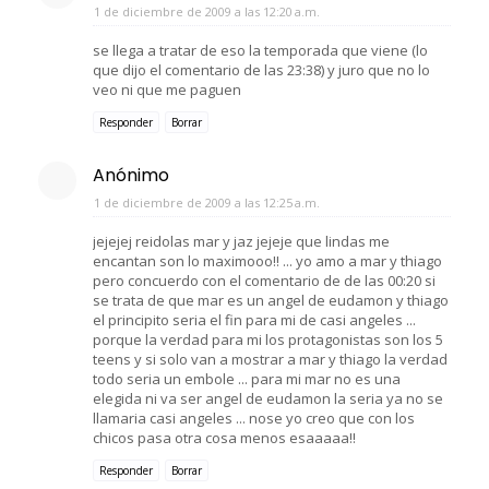
1 de diciembre de 2009 a las 12:20 a.m.
se llega a tratar de eso la temporada que viene (lo
que dijo el comentario de las 23:38) y juro que no lo
veo ni que me paguen
Responder
Borrar
Anónimo
1 de diciembre de 2009 a las 12:25 a.m.
jejejej reidolas mar y jaz jejeje que lindas me
encantan son lo maximooo!! ... yo amo a mar y thiago
pero concuerdo con el comentario de de las 00:20 si
se trata de que mar es un angel de eudamon y thiago
el principito seria el fin para mi de casi angeles ...
porque la verdad para mi los protagonistas son los 5
teens y si solo van a mostrar a mar y thiago la verdad
todo seria un embole ... para mi mar no es una
elegida ni va ser angel de eudamon la seria ya no se
llamaria casi angeles ... nose yo creo que con los
chicos pasa otra cosa menos esaaaaa!!
Responder
Borrar