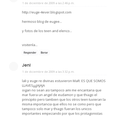
1 de diciembre de 2009 a las 2:46 p.m.
http://euge-4ever.blogspot.com
hermoso blog de eugee...
y fotos de los teen and elenco...
visitenla...
Responder
Borrar
JenI
1 de diciembre de 2009 a las 3:32 p.m.
lali y euge re divinas estuvieron MaR: ES QUE SOMOS
LLAVES¡¡¡¡JAJAJA
oigan no sean asi tampoco ami me encantaria que
mar fuera un angel de eudamon y que thiago el
principito pero tambien que los otros teen tuvieran la
misma importancia que ellos no se como pero que
tampoco solo mar y thiago fueran los unicos
importantes empezando por que los protagonistas