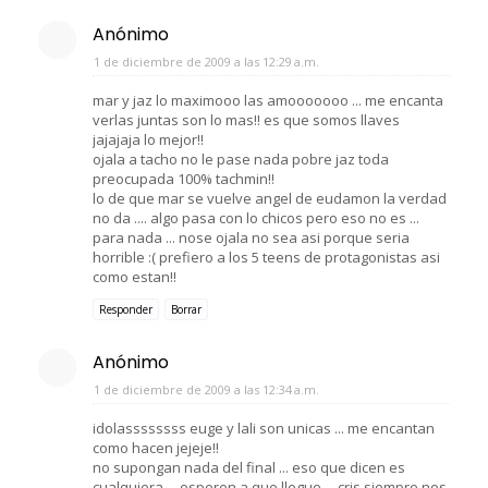
Anónimo
1 de diciembre de 2009 a las 12:29 a.m.
mar y jaz lo maximooo las amooooooo ... me encanta
verlas juntas son lo mas!! es que somos llaves
jajajaja lo mejor!!
ojala a tacho no le pase nada pobre jaz toda
preocupada 100% tachmin!!
lo de que mar se vuelve angel de eudamon la verdad
no da .... algo pasa con lo chicos pero eso no es ...
para nada ... nose ojala no sea asi porque seria
horrible :( prefiero a los 5 teens de protagonistas asi
como estan!!
Responder
Borrar
Anónimo
1 de diciembre de 2009 a las 12:34 a.m.
idolassssssss euge y lali son unicas ... me encantan
como hacen jejeje!!
no supongan nada del final ... eso que dicen es
cualquiera ... esperen a que llegue ... cris siempre nos