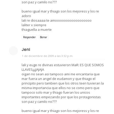
son paz y camilo no???
bueno igual mar y thiago son los mejoress y los re
adoro
lali re diosaaaa te amoooooooooooooooooo
laliter x siempre
thiaguella a muerte
Responder
Borrar
JenI
1 de diciembre de 2009 a las 3:32 p.m.
lali y euge re divinas estuvieron MaR: ES QUE SOMOS
LLAVES¡¡¡¡JAJAJA
oigan no sean asi tampoco ami me encantaria que
mar fuera un angel de eudamon y que thiago el
principito pero tambien que los otros teen tuvieran la
misma importancia que ellos no se como pero que
tampoco solo mar y thiago fueran los unicos
importantes empezando por que los protagonistas
son paz y camilo no???
bueno igual mar y thiago son los mejoress y los re