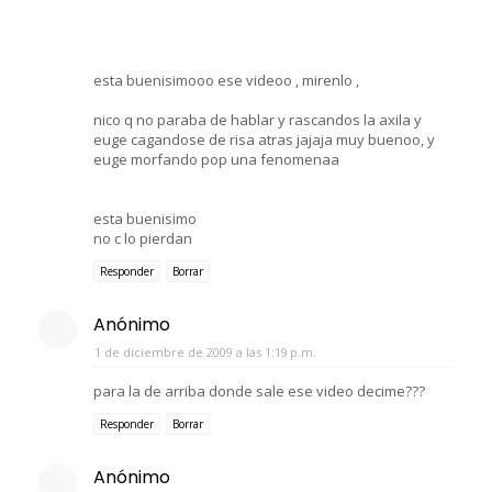
esta buenisimooo ese videoo , mirenlo ,
nico q no paraba de hablar y rascandos la axila y
euge cagandose de risa atras jajaja muy buenoo, y
euge morfando pop una fenomenaa
esta buenisimo
no c lo pierdan
Responder
Borrar
Anónimo
1 de diciembre de 2009 a las 1:19 p.m.
para la de arriba donde sale ese video decime???
Responder
Borrar
Anónimo