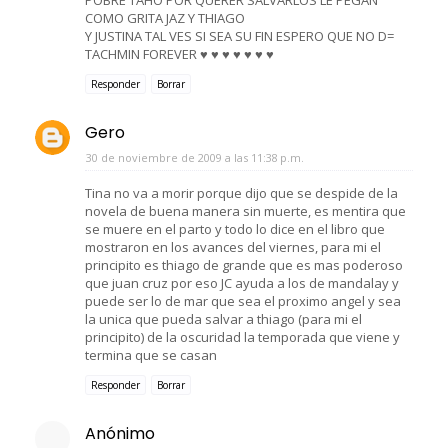
COMO GRITA JAZ Y THIAGO
Y JUSTINA TAL VES SI SEA SU FIN ESPERO QUE NO D=
TACHMIN FOREVER ♥ ♥ ♥ ♥ ♥ ♥ ♥
Responder
Borrar
Gero
30 de noviembre de 2009 a las 11:38 p.m.
Tina no va a morir porque dijo que se despide de la
novela de buena manera sin muerte, es mentira que
se muere en el parto y todo lo dice en el libro que
mostraron en los avances del viernes, para mi el
principito es thiago de grande que es mas poderoso
que juan cruz por eso JC ayuda a los de mandalay y
puede ser lo de mar que sea el proximo angel y sea
la unica que pueda salvar a thiago (para mi el
principito) de la oscuridad la temporada que viene y
termina que se casan
Responder
Borrar
Anónimo