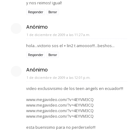
y nos reimos! igual!
Responder
Borrar
Anónimo
1 de diciembre de 2009 a las 11:27 a.m.
hola...victorio sos el + lin2 t amoooo!!!...beshos...
Responder
Borrar
Anónimo
1 de diciembre de 2009 a las 12:01 p.m.
video exclusivisimo de los teen angels en ecuador!!!
www.megavideo.com/?v=4EYVM3CQ
www.megavideo.com/?v=4EYVM3CQ
www.megavideo.com/?v=4EYVM3CQ
www.megavideo.com/?v=4EYVM3CQ
esta buenisimo para no perderselo!!!