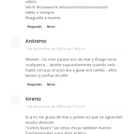
adoro
lali re diosaaaa te amoooooooooooooooooo
laliter x siempre
thiaguella a muerte
Responder
Borrar
Anónimo
1 de diciembre de 2009 a las 3:48 p.m.
Mmmm... no creo q pase eso de mar y thiago seria
cualquiera.... Aparte supuestamente cuando cielo
hablo con paz el q los iba a guiar era camilo... ellos
tienen q confiar en el!!!!
Responder
Borrar
lorena
1 de diciembre de 2009 a las 5:51 p.m.
lo q no me gusta de mar y jazmin es que se agrandan
mucho diciendo
"somos llaves" las otras chicas tambien fueron
fundamentales para abrir el libro