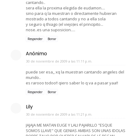
cantando..
sera ella la proxima elegida de eudamon....
sino para q la muestran o directamente hubieran
mostrado a todos cantando y no a ella sola
y seguro q thiago (el viejo)es el principito...
nose..es una suposicion.....
Responder
Borrar
Anónimo
30 de noviembre de 2009 a las 11:11 p.m.
puede ser esa,, xq la muestran cantando angeles del
mundo..
es rarooo todoo!! qiero saber lo q va a pasar yaa!!
Responder
Borrar
Lily
30 de noviembre de 2009 a las 11:21 p.m.
JAJAJA ME MATAN EUGE Y LALI PAJARILLO "ESQUE
SOMOS LLAVE" QUE GENIAS AMBAS SON UNAS IDOLAS
POBRE TAHO POR QUERER SALVARLOS LE PEGAN