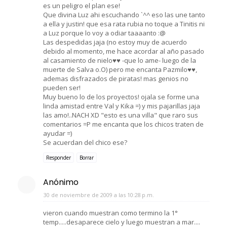
es un peligro el plan ese!
Que divina Luz ahi escuchando `^^ eso las une tanto
a ella y justin! que esa rata rubia no toque a Tinitis ni
a Luz porque lo voy a odiar taaaanto :@
Las despedidas jaja (no estoy muy de acuerdo
debido al momento, me hace acordar al año pasado
al casamiento de nielo♥♥ -que lo ame- luego de la
muerte de Salva o.O) pero me encanta Pazmilo♥♥,
ademas disfrazados de piratas! mas genios no
pueden ser!
Muy bueno lo de los proyectos! ojala se forme una
linda amistad entre Val y Kika =) y mis pajarillas jaja
las amo!..NACH XD "esto es una villa" que raro sus
comentarios =P me encanta que los chicos traten de
ayudar =)
Se acuerdan del chico ese?
Responder
Borrar
Anónimo
30 de noviembre de 2009 a las 10:28 p.m.
vieron cuando muestran como termino la 1°
temp.....desaparece cielo y luego muestran a mar....