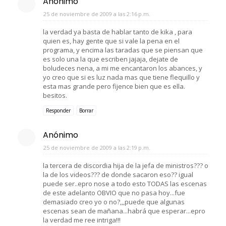
Anónimo
25 de noviembre de 2009 a las 2:16 p.m.
la verdad ya basta de hablar tanto de kika , para
quien es, hay gente que si vale la pena en el
programa, y encima las taradas que se piensan que
es solo una la que escriben jajaja, dejate de
boludeces nena, a mi me encantaron los abances, y
yo creo que si es luz nada mas que tiene flequillo y
esta mas grande pero fijence bien que es ella.
besitos.
Responder
Borrar
Anónimo
25 de noviembre de 2009 a las 2:19 p.m.
la tercera de discordia hija de la jefa de ministros??? o
la de los videos??? de donde sacaron eso?? igual
puede ser..epro nose a todo esto TODAS las escenas
de este adelanto OBVIO que no pasa hoy...fue
demasiado creo yo o no?,,,puede que algunas
escenas sean de mañana...habrá que esperar...epro
la verdad me ree intriga!!!