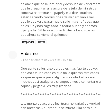
es obvio que se muere ariel y despues de ver el team
que le preguntan a la actora de la jefa de ministros
como va a terminar su papel y ella dice "muchos
estan sacando conclusiones de mi pero van a ver
que lo que va a pasar nadie se lo imagina" osea que
no es luz y nos caga toda la teoria bueno y ademas
dijo que la JDM le va a poner limites a los chicos asi
que ahora se viene el quilombo
Responder
Borrar
Anónimo
24 de noviembre de 2009 a las 9:09 p.m.
Que gente se los digo porque es mas fuerte que yo,
dan asco :/ una cosa es que no la quieran otra cosas
es querer que le pase algo!..en realidad xd no son
muchos ..asi cualquiera si empezamos a comentar o a
copiar y pegar xD es muy gracioso..
***********************************************
totalmente de acuerdo letii (para no variar) de verdad
son pateticas... querer que se muera kika para que