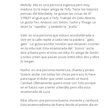
Melody: ella es una persona ingenua pero muy
madura. Es la mejor amiga de Tefy. Tiene las mejores
piernas del Mandalay. Le gustan las cosas de 47
STREET al igual que a Tefy. Trabajó en Cielo Abierto.
Le gusta Teo. Anduvo con Simón, Tacho y Thiago. Le
dicen la ``rapidita´´ y también la ``Jirafa´´.
Vale: es una persona que estuvo acostumbrada a
vivir en la calle repite a cada rato la palabra ``gato,
gato´´. Le gusta escribir novelas que después ocurren
en la vida real. Esta enamorada del ``tronco´´así le
dice a Rama pero el esta con Kika. Es amiga de Simón
y todos creen que pasan cosas entre ellos dos y ellos
lo niegan.
Nacho: es una persona mentirosa, chanta y pirata.
Quiere andar con todas las chicas pero eso lo hace
para tapar el dolor que sintió cuando se murió
Caridad. Últimamente quiere estar con Tefy porque
en el futuro van a tener a Nerdito pero ella esta
enamorada de Luca.
Kika: ella es una persona buena, inocente y cariñosa.
Esta enamoradísima de Rama desde el primer día en