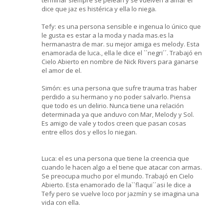
dice que jaz es histérica y ella lo niega.
Tefy: es una persona sensible e ingenua lo único que
le gusta es estar a la moda y nada mas.es la
hermanastra de mar. su mejor amiga es melody. Esta
enamorada de luca., ella le dice el ``negri´´. Trabajó en
Cielo Abierto en nombre de Nick Rivers para ganarse
el amor de el.
Simón: es una persona que sufre trauma tras haber
perdido a su hermano y no poder salvarlo. Piensa
que todo es un delirio. Nunca tiene una relación
determinada ya que anduvo con Mar, Melody y Sol.
Es amigo de vale y todos creen que pasan cosas
entre ellos dos y ellos lo niegan.
Luca: el es una persona que tiene la creencia que
cuando le hacen algo a el tiene que atacar con armas.
Se preocupa mucho por el mundo. Trabajó en Cielo
Abierto. Esta enamorado de la``flaqui´´asi le dice a
Tefy pero se vuelve loco por jazmín y se imagina una
vida con ella.