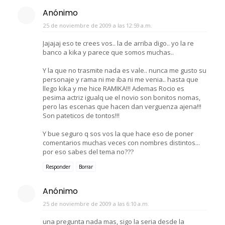
Anónimo
25 de noviembre de 2009 a las 12:59 a.m.
Jajajaj eso te crees vos.. la de arriba digo.. yo la re
banco a kika y parece que somos muchas..
Y la que no trasmite nada es vale.. nunca me gusto su
personaje y rama ni me iba ni me venia.. hasta que
llego kika y me hice RAMIKA!!! Ademas Rocio es
pesima actriz igualq ue el novio son bonitos nomas,
pero las escenas que hacen dan verguenza ajena!!!
Son pateticos de tontos!!!
Y bue seguro q sos vos la que hace eso de poner
comentarios muchas veces con nombres distintos...
por eso sabes del tema no???
Responder
Borrar
Anónimo
25 de noviembre de 2009 a las 6:10 a.m.
una pregunta nada mas, sigo la seria desde la