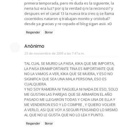
primera temporada, pero mi duda es la siguiente, la
nena luz era luz? por q la verdad q ni la reconozi? y
despues en el canal 13 la nueva tira creo q se llama
cocentidos nataron q trabajan monito y cristobal?
desde ya gracias y re copado el blog sigan asiii. xD
Responder
Borrar
Anónimo
25 de noviembre de 2009 a las 7:47 a.m.
TAL CUAL SE MURIO LA PAISA, KIKA QUE ME IMPORTA,
LA PAISA ERAIMPORTANTE TINA ES IMPORTANTE QUE
NO LA VAMOS A VER, KIKA QUE SE MUERA, Y ESO NO
SIGNIFICA QUE SEA UNA MALA PERSONA, ESO ES
CUALQUIERA.
Y NO SOY RAMEIRA NI TIAGUELA NI NADA DE ESO, SOLO
ME GUSTAN LAS PAREJAS QUE SE ARMARON EL AÑO
PASADO ME LLEGARON TODAS Y CADA UNA DE ELLA Y
ME VENDIERON ESO Y LO COMPRE , Y QUIERO VOLVER
A VERLO, ASI QUE VOY A SEGUIR PENSANDO LO MISMO
AL QUE NO LE GUSTA QUE NO LO LEA Y PUNTO.
Responder
Borrar