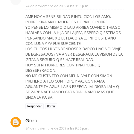
24 de noviembre de 2009 a las 9:06 p.m.
AME HOY A SENSIBILIDAD E INTUICION LOS AMO.
POBRE KIKA ARIEL MUERE ES HORRIBLE,POBRE.
YO PENSE LO MISMO Q LA D ARRIBA CUANDO THIAGO
HABLABA CON LA HIJA DE LA JEFA, ESPERO Q ESTEMOS
PENSANDO MAL XQ EL FLACO YA LE PIFIO ESTE AÑO
CON LUNA Y YA FUE SUFICIENTE.
LOS CHICOS HUYEN YENDOSE X BARCO HACIA EL VIAJE
DE EGRESADOS? VA A VER DESGRACIA LA VISION DE LA
GITANA SEGURO Q SE HACE REALIDAD.
HOY SUFRI HORRORES CON TINA POBRE Q
DESESPERACION.
NO ME GUSTA TEO CON MEL NI VALE CON SIMON
PREFIERO A TEO CON HOPE Y VAL CON RAMA.
AGUANTE THIAGUELLA EN ESPECIAL MI DIOSA LALA Q
SE ZARPA ACTUANDO CADA DIA LA AMO MAS.QUE
LINDA LA PAISA.
Responder
Borrar
Gero
24 de noviembre de 2009 a las 9:06 p.m.