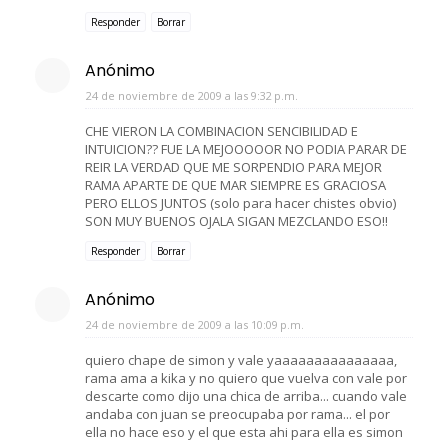
Responder
Borrar
Anónimo
24 de noviembre de 2009 a las 9:32 p.m.
CHE VIERON LA COMBINACION SENCIBILIDAD E
INTUICION?? FUE LA MEJOOOOOR NO PODIA PARAR DE
REIR LA VERDAD QUE ME SORPENDIO PARA MEJOR
RAMA APARTE DE QUE MAR SIEMPRE ES GRACIOSA
PERO ELLOS JUNTOS (solo para hacer chistes obvio)
SON MUY BUENOS OJALA SIGAN MEZCLANDO ESO!!
Responder
Borrar
Anónimo
24 de noviembre de 2009 a las 10:09 p.m.
quiero chape de simon y vale yaaaaaaaaaaaaaaa,
rama ama a kika y no quiero que vuelva con vale por
descarte como dijo una chica de arriba... cuando vale
andaba con juan se preocupaba por rama... el por
ella no hace eso y el que esta ahi para ella es simon