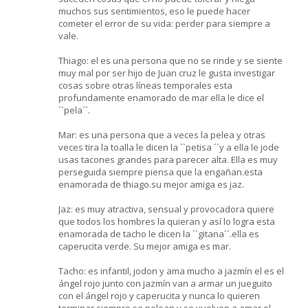
muchos sus sentimientos, eso le puede hacer
cometer el error de su vida: perder para siempre a
vale.
Thiago: el es una persona que no se rinde y se siente
muy mal por ser hijo de Juan cruz le gusta investigar
cosas sobre otras líneas temporales esta
profundamente enamorado de mar ella le dice el
``pela´´.
Mar: es una persona que a veces la pelea y otras
veces tira la toalla le dicen la ``petisa ´´y a ella le jode
usas tacones grandes para parecer alta. Ella es muy
perseguida siempre piensa que la engañan.esta
enamorada de thiago.su mejor amiga es jaz.
Jaz: es muy atractiva, sensual y provocadora quiere
que todos los hombres la quieran y así lo logra esta
enamorada de tacho le dicen la ``gitana´´.ella es
caperucita verde. Su mejor amiga es mar.
Tacho: es infantil, jodon y ama mucho a jazmín el es el
ángel rojo junto con jazmín van a armar un jueguito
con el ángel rojo y caperucita y nunca lo quieren
terminar siempre se pelean y se vuelven a amar el