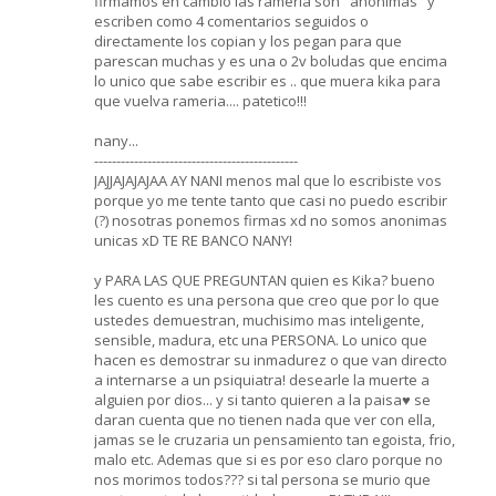
firmamos en cambio las rameria son "anonimas" y
escriben como 4 comentarios seguidos o
directamente los copian y los pegan para que
parescan muchas y es una o 2v boludas que encima
lo unico que sabe escribir es .. que muera kika para
que vuelva rameria.... patetico!!!
nany...
----------------------------------------------
JAJJAJAJAJAA AY NANI menos mal que lo escribiste vos
porque yo me tente tanto que casi no puedo escribir
(?) nosotras ponemos firmas xd no somos anonimas
unicas xD TE RE BANCO NANY!
y PARA LAS QUE PREGUNTAN quien es Kika? bueno
les cuento es una persona que creo que por lo que
ustedes demuestran, muchisimo mas inteligente,
sensible, madura, etc una PERSONA. Lo unico que
hacen es demostrar su inmadurez o que van directo
a internarse a un psiquiatra! desearle la muerte a
alguien por dios... y si tanto quieren a la paisa♥ se
daran cuenta que no tienen nada que ver con ella,
jamas se le cruzaria un pensamiento tan egoista, frio,
malo etc. Ademas que si es por eso claro porque no
nos morimos todos??? si tal persona se murio que