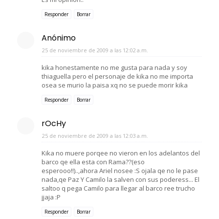
Responder
Borrar
Anónimo
25 de noviembre de 2009 a las 12:02 a.m.
kika honestamente no me gusta para nada y soy
thiaguella pero el personaje de kika no me importa
osea se murio la paisa xq no se puede morir kika
Responder
Borrar
rOcHy
25 de noviembre de 2009 a las 12:03 a.m.
Kika no muere porqee no vieron en los adelantos del
barco qe ella esta con Rama??(eso
esperooo!!)..,ahora Ariel nosee :S ojala qe no le pase
nada,qe Paz Y Camilo la salven con sus poderess... El
saltoo q pega Camilo para llegar al barco ree trucho
jjaja :P
Responder
Borrar