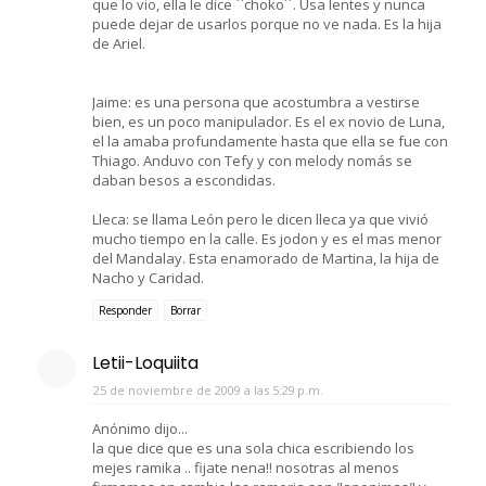
que lo vio, ella le dice ``choko´´. Usa lentes y nunca
puede dejar de usarlos porque no ve nada. Es la hija
de Ariel.
Jaime: es una persona que acostumbra a vestirse
bien, es un poco manipulador. Es el ex novio de Luna,
el la amaba profundamente hasta que ella se fue con
Thiago. Anduvo con Tefy y con melody nomás se
daban besos a escondidas.
Lleca: se llama León pero le dicen lleca ya que vivió
mucho tiempo en la calle. Es jodon y es el mas menor
del Mandalay. Esta enamorado de Martina, la hija de
Nacho y Caridad.
Responder
Borrar
Letii-Loquiita
25 de noviembre de 2009 a las 5:29 p.m.
Anónimo dijo...
la que dice que es una sola chica escribiendo los
mejes ramika .. fijate nena!! nosotras al menos