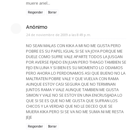
muere ariel...
Responder
Borrar
Anónimo
24 de noviembre de 2009 a las 8:49 p.m.
NO SEAN MALAS CON KIKA A MI NO ME GUSTA PERO
POBRE ES SU PAPEL IGUAL SI SE VA JOYA PORQUE ME
DUELE COMO SUFRE VALE APARTE TODOS LA JUSGAN
POR AVERSE FIJADO EN JUAN PERO THIAGO TAMBIEN SE
FIJO EN LUNA Y SI BIEN ES SU MOMENTO LO ODIAMOS
PERO AHORA LO PERDONAMOS ASI QUE BUENO NO LA
MALTRATEN POBRE VALE Y QUE VUELVA CON RAMA
AUNQUE ESTOY CASI SEGURA QUE NO TERMINAN
JUNTOS RAMA Y VALE AUNQUE TAMBIEN ME GUSTA
SIMON Y VALE NO SE ESTOY EN UNA ENCRUSIJADA LO
QUE SI SE ES QUE NO ME GUSTA QUE SUFRAN LOS
CHICOS Y LA VERDAD QUE NO LE DECEO QUE SE
MUERA KIKA PERO SI SE VA NO ME SUMA NI ME RESTA
JEJE
Responder
Borrar