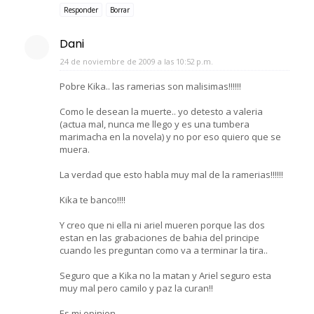
Responder
Borrar
Dani
24 de noviembre de 2009 a las 10:52 p.m.
Pobre Kika.. las ramerias son malisimas!!!!!!
Como le desean la muerte.. yo detesto a valeria
(actua mal, nunca me llego y es una tumbera
marimacha en la novela) y no por eso quiero que se
muera.
La verdad que esto habla muy mal de la ramerias!!!!!!
Kika te banco!!!!
Y creo que ni ella ni ariel mueren porque las dos
estan en las grabaciones de bahia del principe
cuando les preguntan como va a terminar la tira..
Seguro que a Kika no la matan y Ariel seguro esta
muy mal pero camilo y paz la curan!!
Es mi opinion..