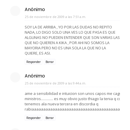
Anónimo
25 de noviembre de 2009 a las 7:51 a.m.
SOY LA DE ARRIBA , YO POR LAS DUDAS NO REPITO
NADA, LO DIGO SOLO UNA VES LO QUE PASA ES QUE
ALGUNAS NO PUEDEN ENTENDER QUE SON VARIAS LAS
QUE NO QUIEREN A KIKA , POR AHI NO SOMOS LA
MAYORIA PERO NO ES UNA SOLA LA QUE NO LA
QUIERE, ES ASI.
Responder
Borrar
Anónimo
25 de noviembre de 2009 a las 9:44 a.m.
ame a sensibilidad e intuicion son unos capos me cague de ri
ministros.............. es muy obvio justo thiago la tenia q con
tenemos ala nueva tercera en discordia q
rabiaaaaaaaaaaaaaaaaaaaaaaaaaaaaaaaaaaaaaaaaa
Responder
Borrar