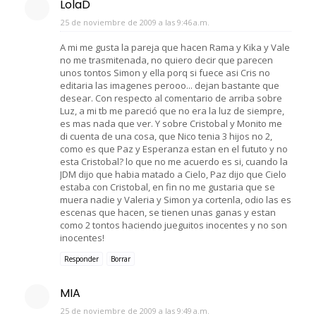
LolaD
25 de noviembre de 2009 a las 9:46 a.m.
A mi me gusta la pareja que hacen Rama y Kika y Vale
no me trasmitenada, no quiero decir que parecen
unos tontos Simon y ella porq si fuece asi Cris no
editaria las imagenes perooo... dejan bastante que
desear. Con respecto al comentario de arriba sobre
Luz, a mi tb me pareció que no era la luz de siempre,
es mas nada que ver. Y sobre Cristobal y Monito me
di cuenta de una cosa, que Nico tenia 3 hijos no 2,
como es que Paz y Esperanza estan en el fututo y no
esta Cristobal? lo que no me acuerdo es si, cuando la
JDM dijo que habia matado a Cielo, Paz dijo que Cielo
estaba con Cristobal, en fin no me gustaria que se
muera nadie y Valeria y Simon ya cortenla, odio las es
escenas que hacen, se tienen unas ganas y estan
como 2 tontos haciendo jueguitos inocentes y no son
inocentes!
Responder
Borrar
MIA
25 de noviembre de 2009 a las 9:49 a.m.