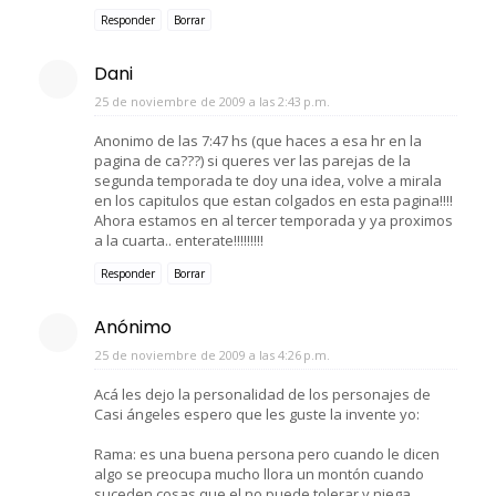
Responder
Borrar
Dani
25 de noviembre de 2009 a las 2:43 p.m.
Anonimo de las 7:47 hs (que haces a esa hr en la
pagina de ca???) si queres ver las parejas de la
segunda temporada te doy una idea, volve a mirala
en los capitulos que estan colgados en esta pagina!!!!
Ahora estamos en al tercer temporada y ya proximos
a la cuarta.. enterate!!!!!!!!!
Responder
Borrar
Anónimo
25 de noviembre de 2009 a las 4:26 p.m.
Acá les dejo la personalidad de los personajes de
Casi ángeles espero que les guste la invente yo:
Rama: es una buena persona pero cuando le dicen
algo se preocupa mucho llora un montón cuando
suceden cosas que el no puede tolerar y niega