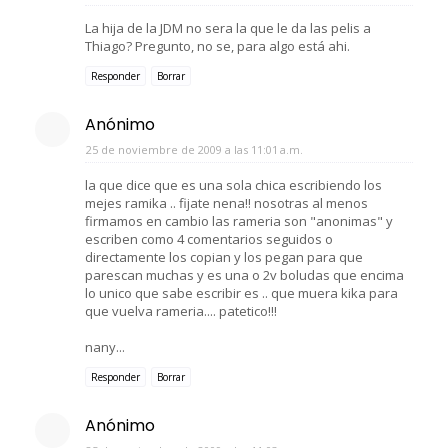
La hija de la JDM no sera la que le da las pelis a
Thiago? Pregunto, no se, para algo está ahi.
Responder
Borrar
Anónimo
25 de noviembre de 2009 a las 11:01 a.m.
la que dice que es una sola chica escribiendo los
mejes ramika .. fijate nena!! nosotras al menos
firmamos en cambio las rameria son "anonimas" y
escriben como 4 comentarios seguidos o
directamente los copian y los pegan para que
parescan muchas y es una o 2v boludas que encima
lo unico que sabe escribir es .. que muera kika para
que vuelva rameria.... patetico!!!
nany...
Responder
Borrar
Anónimo