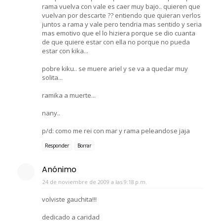
rama vuelva con vale es caer muy bajo.. quieren que
vuelvan por descarte ?? entiendo que quieran verlos
juntos a rama y vale pero tendria mas sentido y seria
mas emotivo que el lo hiziera porque se dio cuanta
de que quiere estar con ella no porque no pueda
estar con kika...
pobre kiku.. se muere ariel y se va a quedar muy
solita...
ramika a muerte...
nany..
p/d: como me rei con mar y rama peleandose jaja
Responder
Borrar
Anónimo
24 de noviembre de 2009 a las 9:18 p.m.
volviste gauchita!!!
dedicado a caridad