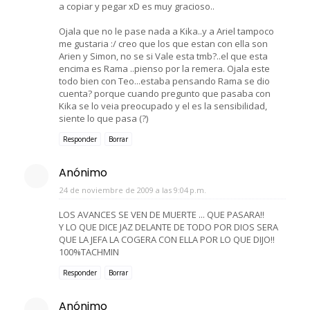
a copiar y pegar xD es muy gracioso..
Ojala que no le pase nada a Kika..y a Ariel tampoco
me gustaria :/ creo que los que estan con ella son
Arien y Simon, no se si Vale esta tmb?..el que esta
encima es Rama ..pienso por la remera. Ojala este
todo bien con Teo...estaba pensando Rama se dio
cuenta? porque cuando pregunto que pasaba con
Kika se lo veia preocupado y el es la sensibilidad,
siente lo que pasa (?)
Responder
Borrar
Anónimo
24 de noviembre de 2009 a las 9:04 p.m.
LOS AVANCES SE VEN DE MUERTE ... QUE PASARA!!
Y LO QUE DICE JAZ DELANTE DE TODO POR DIOS SERA
QUE LA JEFA LA COGERA CON ELLA POR LO QUE DIJO!!
100%TACHMIN
Responder
Borrar
Anónimo