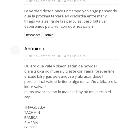
25 de noviembre de 2009 a las 11:03 a.m.
La verdad desde hace un tiempo yo vengo pensando
que la proxima tercera en discordia entre mar y
thiago va a ser la de las peliculas, pero falta ver
esperemos para ver con que nos salen
Responder
Borrar
Anónimo
25 de noviembre de 2009 a las 11:31 a.m.
Quiero que vale y simon esten de novios!!
ojala q kika no muera y q este con rama forever!!me
encato lali y gas peleandose y abrasandose!!
pero al final vale si le tiene algo de cariño a kika x q la
kiere salvar!!
estos avances son lo massss hoy no me pierdo el
cap!!
THIAGUELLA
TACHMIN
RAMIKA
SIMERIA
LUCEFY