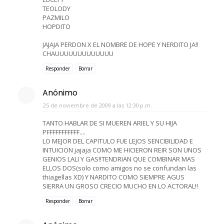
TEOLODY
PAZMILO
HOPDITO
JAJAJA PERDON X EL NOMBRE DE HOPE Y NERDITO JA!!
CHAUUUUUUUUUUUUU
Responder
Borrar
Anónimo
25 de noviembre de 2009 a las 12:30 p.m.
TANTO HABLAR DE SI MUEREN ARIEL Y SU HIJA
PFFFFFFFFFFF....
LO MEJOR DEL CAPITULO FUE LEJOS SENCIBILIDAD E
INTUICION jajaja COMO ME HICIERON REIR SON UNOS
GENIOS LALI Y GAS!!TENDRIAN QUE COMBINAR MAS
ELLOS DOS(solo como amigos no se confundan las
thiagellas XD) Y NARDITO COMO SIEMPRE AGUS
SIERRA UN GROSO CRECIO MUCHO EN LO ACTORAL!!
Responder
Borrar