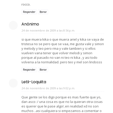
rocco.
Responder
Borrar
Anónimo
24 de noviembre de 2009 a las 8:56 p.m.
si que muera kika o que muera ariel y kika se vaya de
tristesa no se pero que se vaa, me gusta vale y simon
y melody y teo pero rma y vale tambien y si ellos
vuelven vana tener que volver melodi y simon
porque al pasado no van ni teo ni kika , y asi todo
volveria a la normalidad. pero teo y mel son lindosss
Responder
Borrar
Letii-Loquiita
24 de noviembre de 2009 a las 9:02 p.m.
Que gente se los digo porque es mas fuerte que yo,
dan asco :/ una cosa es que no la quieran otra cosas
es querer que le pase algo!..en realidad xd no son
muchos ..asi cualquiera si empezamos a comentar o