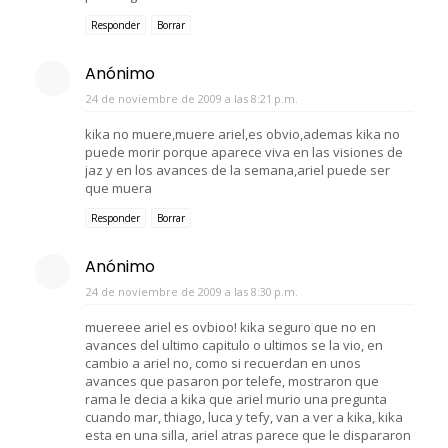
Responder
Borrar
Anónimo
24 de noviembre de 2009 a las 8:21 p.m.
kika no muere,muere ariel,es obvio,ademas kika no
puede morir porque aparece viva en las visiones de
jaz y en los avances de la semana,ariel puede ser
que muera
Responder
Borrar
Anónimo
24 de noviembre de 2009 a las 8:30 p.m.
muereee ariel es ovbioo! kika seguro que no en
avances del ultimo capitulo o ultimos se la vio, en
cambio a ariel no, como si recuerdan en unos
avances que pasaron por telefe, mostraron que
rama le decia a kika que ariel murio una pregunta
cuando mar, thiago, luca y tefy, van a ver a kika, kika
esta en una silla, ariel atras parece que le dispararon