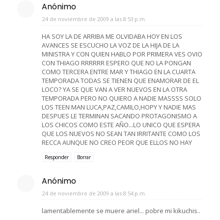
Anónimo
24 de noviembre de 2009 a las 8:53 p.m.
HA SOY LA DE ARRIBA ME OLVIDABA HOY EN LOS
AVANCES SE ESCUCHO LA VOZ DE LA HIJA DE LA
MINISTRA Y CON QUIEN HABLO POR PRIMERA VES OVIO
CON THIAGO RRRRRR ESPERO QUE NO LA PONGAN
COMO TERCERA ENTRE MAR Y THIAGO EN LA CUARTA
TEMPORADA TODAS SE TIENEN QUE ENAMORAR DE EL
LOCO? YA SE QUE VAN A VER NUEVOS EN LA OTRA
TEMPORADA PERO NO QUIERO A NADIE MASSSS SOLO
LOS TEEN MAN LUCA,PAZ,CAMILO,HOPY Y NADIE MAS
DESPUES LE TERMINAN SACANDO PROTAGONISMO A
LOS CHICOS COMO ESTE AÑO...LO UNICO QUE ESPERA
QUE LOS NUEVOS NO SEAN TAN IRRITANTE COMO LOS
RECCA AUNQUE NO CREO PEOR QUE ELLOS NO HAY
Responder
Borrar
Anónimo
24 de noviembre de 2009 a las 8:54 p.m.
lamentablemente se muere ariel... pobre mi kikuchis..