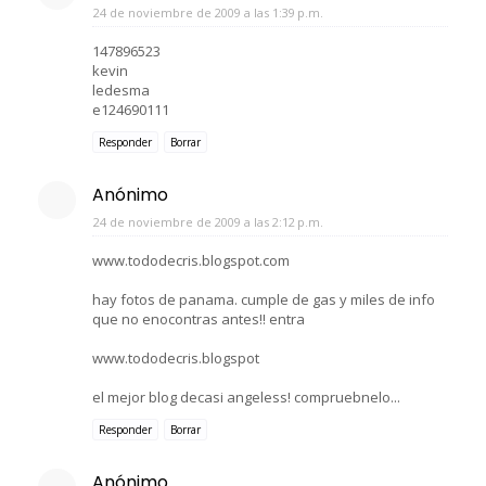
24 de noviembre de 2009 a las 1:39 p.m.
147896523
kevin
ledesma
e124690111
Responder
Borrar
Anónimo
24 de noviembre de 2009 a las 2:12 p.m.
www.tododecris.blogspot.com
hay fotos de panama. cumple de gas y miles de info
que no enocontras antes!! entra
www.tododecris.blogspot
el mejor blog decasi angeless! compruebnelo...
Responder
Borrar
Anónimo