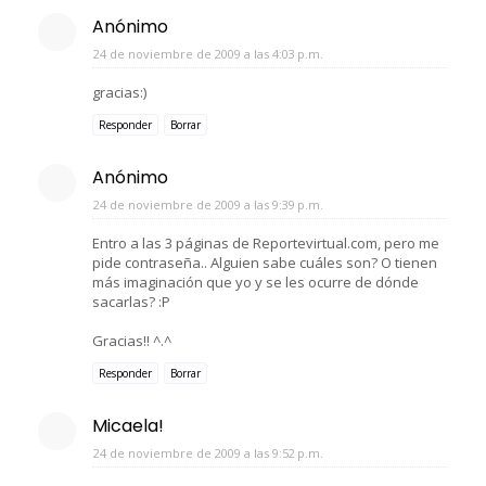
Anónimo
24 de noviembre de 2009 a las 4:03 p.m.
gracias:)
Responder
Borrar
Anónimo
24 de noviembre de 2009 a las 9:39 p.m.
Entro a las 3 páginas de Reportevirtual.com, pero me
pide contraseña.. Alguien sabe cuáles son? O tienen
más imaginación que yo y se les ocurre de dónde
sacarlas? :P
Gracias!! ^.^
Responder
Borrar
Micaela!
24 de noviembre de 2009 a las 9:52 p.m.