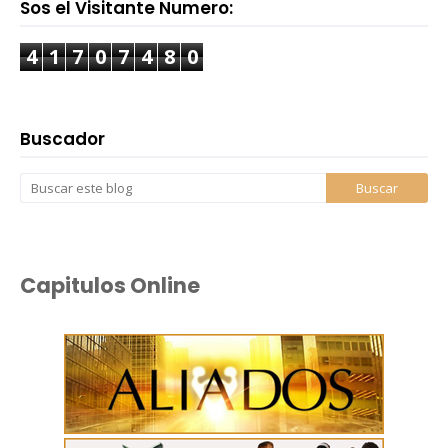
Sos el Visitante Numero:
4
1
7
0
7
4
8
0
Buscador
Capitulos Online