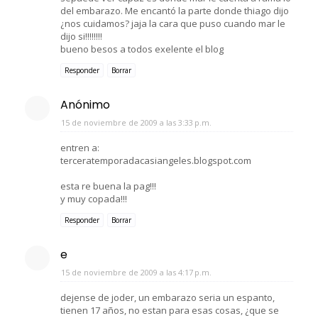
del embarazo. Me encantó la parte donde thiago dijo
¿nos cuidamos? jaja la cara que puso cuando mar le
dijo si!!!!!!!!
bueno besos a todos exelente el blog
Responder
Borrar
Anónimo
15 de noviembre de 2009 a las 3:33 p.m.
entren a:
terceratemporadacasiangeles.blogspot.com
esta re buena la pag!!!
y muy copada!!!
Responder
Borrar
e
15 de noviembre de 2009 a las 4:17 p.m.
dejense de joder, un embarazo seria un espanto,
tienen 17 años, no estan para esas cosas, ¿que se