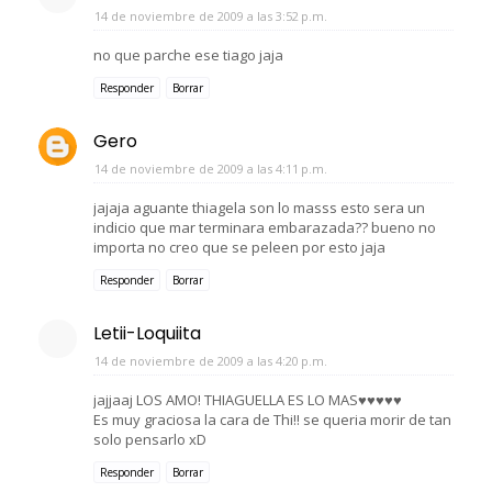
14 de noviembre de 2009 a las 3:52 p.m.
no que parche ese tiago jaja
Responder
Borrar
Gero
14 de noviembre de 2009 a las 4:11 p.m.
jajaja aguante thiagela son lo masss esto sera un
indicio que mar terminara embarazada?? bueno no
importa no creo que se peleen por esto jaja
Responder
Borrar
Letii-Loquiita
14 de noviembre de 2009 a las 4:20 p.m.
jajjaaj LOS AMO! THIAGUELLA ES LO MAS♥♥♥♥♥
Es muy graciosa la cara de Thi!! se queria morir de tan
solo pensarlo xD
Responder
Borrar