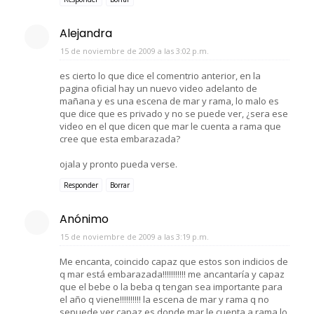
Alejandra
15 de noviembre de 2009 a las 3:02 p.m.
es cierto lo que dice el comentrio anterior, en la
pagina oficial hay un nuevo video adelanto de
mañana y es una escena de mar y rama, lo malo es
que dice que es privado y no se puede ver, ¿sera ese
video en el que dicen que mar le cuenta a rama que
cree que esta embarazada?
ojala y pronto pueda verse.
Responder
Borrar
Anónimo
15 de noviembre de 2009 a las 3:19 p.m.
Me encanta, coincido capaz que estos son indicios de
q mar está embarazada!!!!!!!!!!! me ancantaría y capaz
que el bebe o la beba q tengan sea importante para
el año q viene!!!!!!!!!! la escena de mar y rama q no
sepuede ver capaz es donde mar le cuenta a rama lo