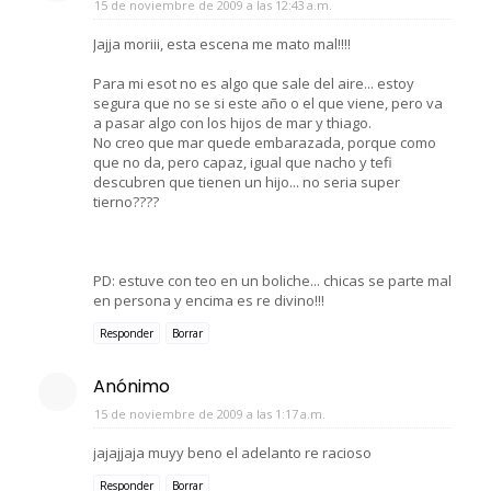
15 de noviembre de 2009 a las 12:43 a.m.
Jajja moriii, esta escena me mato mal!!!!
Para mi esot no es algo que sale del aire... estoy
segura que no se si este año o el que viene, pero va
a pasar algo con los hijos de mar y thiago.
No creo que mar quede embarazada, porque como
que no da, pero capaz, igual que nacho y tefi
descubren que tienen un hijo... no seria super
tierno????
PD: estuve con teo en un boliche... chicas se parte mal
en persona y encima es re divino!!!
Responder
Borrar
Anónimo
15 de noviembre de 2009 a las 1:17 a.m.
jajajjaja muyy beno el adelanto re racioso
Responder
Borrar