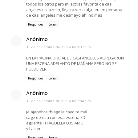
todos los otros pero mi actriss favorita de casi
angeles es jazmin, llego a ver a alguien en persona
de casi angeles me desmayo ahi no mas
Responder
Borrar
Anónimo
15 de noviembre de 2009 a las 1:37 p.m.
EN LA PÁGINA OFICIAL DE CASI ÁNGELES AGREGARON
UNA ESCENA ADELANTO DE MAÑANA PERO NO SE
PUEDE VER.
Responder
Borrar
Anónimo
15 de noviembre de 2009 a las 2:04 p.m.
jajajapobre thiago le cayo re mal
cage de risa con esa escena xD
aguante THIAGUELLA LOS AMO
y Laliter
Responder
Borrar