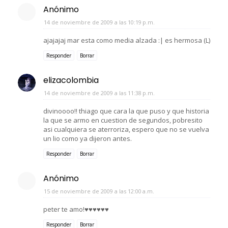
Anónimo
14 de noviembre de 2009 a las 10:19 p.m.
ajajajaj mar esta como media alzada :| es hermosa (L)
Responder
Borrar
elizacolombia
14 de noviembre de 2009 a las 11:38 p.m.
divinoooo!! thiago que cara la que puso y que historia
la que se armo en cuestion de segundos, pobresito
asi cualquiera se aterroriza, espero que no se vuelva
un lio como ya dijeron antes.
Responder
Borrar
Anónimo
15 de noviembre de 2009 a las 12:00 a.m.
peter te amo!♥♥♥♥♥♥
Responder
Borrar