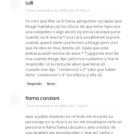
Lulii
15 de noviembre de 2009 a las 10:39 a.m.
Yo creo que Mar se lo hacia apropósito xq capas que
thiago hablaba con los chicos de que tener hijos era
una estúpidez o algo asi xD xq ven la cara que pone
cuando se le acerca?? esa cara usualmente la pone
cuando quiere darle una leccion a thiago pero creo
que mi idea es muy dobolu xD. Ojala que este
embarazada!! moriria de amor *.* jajaja me mori de
risa cuando thiago dijo: pero nos cuidamos y mar le
respondio: si! la carita de alivio que tenia xD.
Cuando mar dijo: "contencion x 3" tubo que haber
dicho "contencion x 4" los trillizos y ella xD
Responder
Borrar
fiama canziani
15 de noviembre de 2009 a las 1:26 p.m.
amo a pablo martinez es re lindo me encanta su
personaje es re churro es lo+ me encantaria verlo en
persona m llamo fiama canziani y amo a todos de
casi angeles me encanta piter y, mar jaz, tacho y