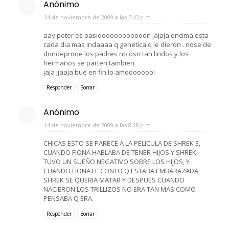
Anónimo
14 de noviembre de 2009 a las 7:43 p.m.
aay peter es pasioooooooooooon jajaja encima esta
cada dia mas indaaaa q genetica q le dieron . nose de
dondeproqe los padres no osn tan lindos y los
hermanos se parten tambien
jaja jjaaja bue en fin lo amooooooo!
Responder
Borrar
Anónimo
14 de noviembre de 2009 a las 8:28 p.m.
CHICAS ESTO SE PARECE A LA PELICULA DE SHREK 3,
CUANDO FIONA HABLABA DE TENER HIJOS Y SHREK
TUVO UN SUEÑO NEGATIVO SOBRE LOS HIJOS, Y
CUANDO FIONA LE CONTO Q ESTABA EMBARAZADA
SHREK SE QUERIA MATAR Y DESPUES CUANDO
NACIERON LOS TRILLIZOS NO ERA TAN MAS COMO
PENSABA Q ERA.
Responder
Borrar