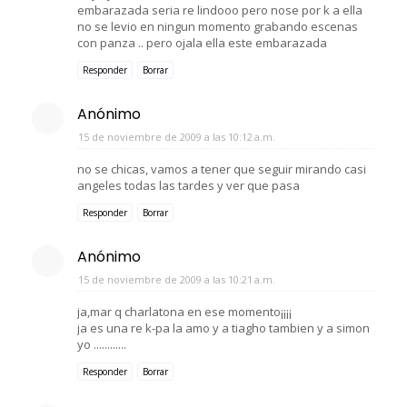
embarazada seria re lindooo pero nose por k a ella
no se levio en ningun momento grabando escenas
con panza .. pero ojala ella este embarazada
Responder
Borrar
Anónimo
15 de noviembre de 2009 a las 10:12 a.m.
no se chicas, vamos a tener que seguir mirando casi
angeles todas las tardes y ver que pasa
Responder
Borrar
Anónimo
15 de noviembre de 2009 a las 10:21 a.m.
ja,mar q charlatona en ese momento¡¡¡¡
ja es una re k-pa la amo y a tiagho tambien y a simon
yo ............
Responder
Borrar