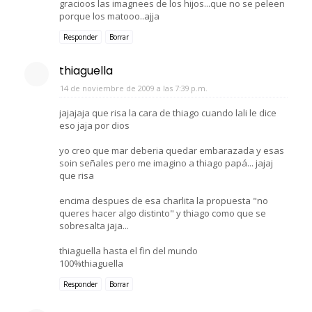
gracioos las imagnees de los hijos...que no se peleen
porque los matooo..ajja
Responder
Borrar
thiaguella
14 de noviembre de 2009 a las 7:39 p.m.
jajajaja que risa la cara de thiago cuando lali le dice
eso jaja por dios
yo creo que mar deberia quedar embarazada y esas
soin señales pero me imagino a thiago papá... jajaj
que risa
encima despues de esa charlita la propuesta "no
queres hacer algo distinto" y thiago como que se
sobresalta jaja...
thiaguella hasta el fin del mundo
100%thiaguella
Responder
Borrar