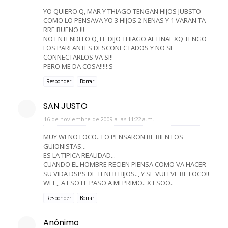
YO QUIERO Q, MAR Y THIAGO TENGAN HIJOS JUBSTO
COMO LO PENSAVA YO 3 HIJOS 2 NENAS Y 1 VARAN TA
RRE BUENO !!!
NO ENTENDI LO Q, LE DIJO THIAGO AL FINAL XQ TENGO
LOS PARLANTES DESCONECTADOS Y NO SE
CONNECTARLOS VA SI!!
PERO ME DA COSA!!!!!:S
Responder
Borrar
SAN JUSTO
16 de noviembre de 2009 a las 11:22 a.m.
MUY WENO LOCO.. LO PENSARON RE BIEN LOS
GUIONISTAS...
ES LA TIPICA REALIDAD...
CUANDO EL HOMBRE RECIEN PIENSA COMO VA HACER
SU VIDA DSPS DE TENER HIJOS.., Y SE VUELVE RE LOCO!!
WEE,, A ESO LE PASO A MI PRIMO.. X ESOO..
Responder
Borrar
Anónimo