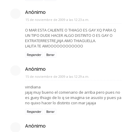
Anónimo
15 de noviembre de 2009 a las 12:23 a.m.
O MAR ESTA CALIENTE O THIAGO ES GAY XQ PARA Q
UN TIPO DUDE HACER ALGO DISTINTO O ES GAY O
EXTRATERRESTRE,JAJA AMO THIAGUELLA.
LALITA TE AMOOOOOOOOOOOO
Responder
Borrar
Anónimo
15 de noviembre de 2009 a las 12:29 a.m.
viridiana
jajaj muy bueno el comenario de arriba pero pues no
es guey thiago de lo q se imagina se asusto y pues ya
no quixo hacer lo distinto con mar jajaja
Responder
Borrar
Anónimo