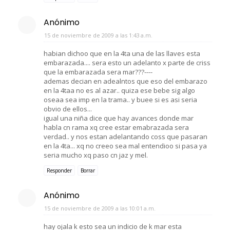
Anónimo
15 de noviembre de 2009 a las 1:43 a.m.
habian dichoo que en la 4ta una de las llaves esta
embarazada.... sera esto un adelanto x parte de criss
que la embarazada sera mar???----
ademas decian en adealntos que eso del embarazo
en la 4taa no es al azar.. quiza ese bebe sig algo
oseaa sea imp en la trama.. y buee si es asi seria
obvio de ellos...
igual una niña dice que hay avances donde mar
habla cn rama xq cree estar emabrazada sera
verdad.. y nos estan adelantando coss que pasaran
en la 4ta... xq no creeo sea mal entendioo si pasa ya
seria mucho xq paso cn jaz y mel.
Responder
Borrar
Anónimo
15 de noviembre de 2009 a las 10:01 a.m.
hay ojala k esto sea un indicio de k mar esta