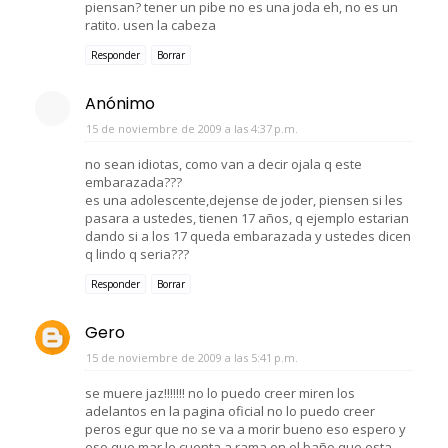
piensan? tener un pibe no es una joda eh, no es un
ratito. usen la cabeza
Responder
Borrar
Anónimo
15 de noviembre de 2009 a las 4:37 p.m.
no sean idiotas, como van a decir ojala q este
embarazada???
es una adolescente,dejense de joder, piensen si les
pasara a ustedes, tienen 17 años, q ejemplo estarian
dando si a los 17 queda embarazada y ustedes dicen
q lindo q seria???
Responder
Borrar
Gero
15 de noviembre de 2009 a las 5:41 p.m.
se muere jaz!!!!!!! no lo puedo creer miren los
adelantos en la pagina oficial no lo puedo creer
peros egur que no se va a morir bueno eso espero y
eso que mar le cuenta a rama en el baño que esta