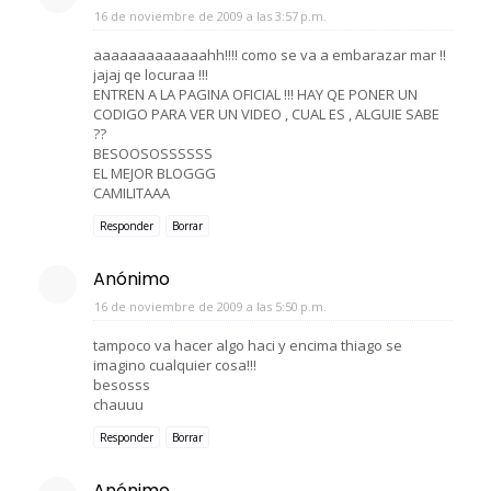
16 de noviembre de 2009 a las 3:57 p.m.
aaaaaaaaaaaaahh!!!! como se va a embarazar mar !!
jajaj qe locuraa !!!
ENTREN A LA PAGINA OFICIAL !!! HAY QE PONER UN
CODIGO PARA VER UN VIDEO , CUAL ES , ALGUIE SABE
??
BESOOSOSSSSSS
EL MEJOR BLOGGG
CAMILITAAA
Responder
Borrar
Anónimo
16 de noviembre de 2009 a las 5:50 p.m.
tampoco va hacer algo haci y encima thiago se
imagino cualquier cosa!!!
besosss
chauuu
Responder
Borrar
Anónimo