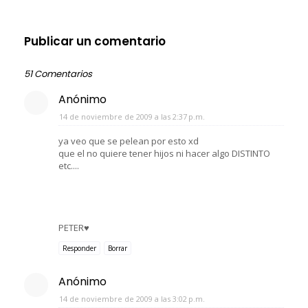
Publicar un comentario
51 Comentarios
Anónimo
14 de noviembre de 2009 a las 2:37 p.m.
ya veo que se pelean por esto xd
que el no quiere tener hijos ni hacer algo DISTINTO
etc....
PETER♥
Responder
Borrar
Anónimo
14 de noviembre de 2009 a las 3:02 p.m.