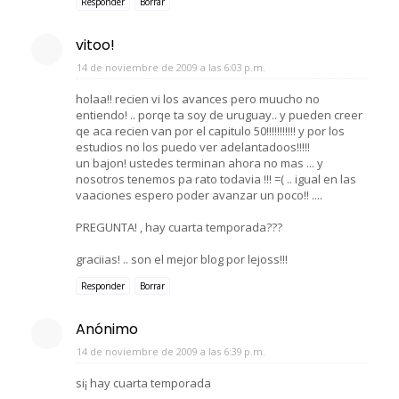
Responder
Borrar
vitoo!
14 de noviembre de 2009 a las 6:03 p.m.
holaa!! recien vi los avances pero muucho no
entiendo! .. porqe ta soy de uruguay.. y pueden creer
qe aca recien van por el capitulo 50!!!!!!!!!!! y por los
estudios no los puedo ver adelantadoos!!!!!
un bajon! ustedes terminan ahora no mas ... y
nosotros tenemos pa rato todavia !!! =( .. igual en las
vaaciones espero poder avanzar un poco!! ....
PREGUNTA! , hay cuarta temporada???
graciias! .. son el mejor blog por lejoss!!!
Responder
Borrar
Anónimo
14 de noviembre de 2009 a las 6:39 p.m.
si¡ hay cuarta temporada