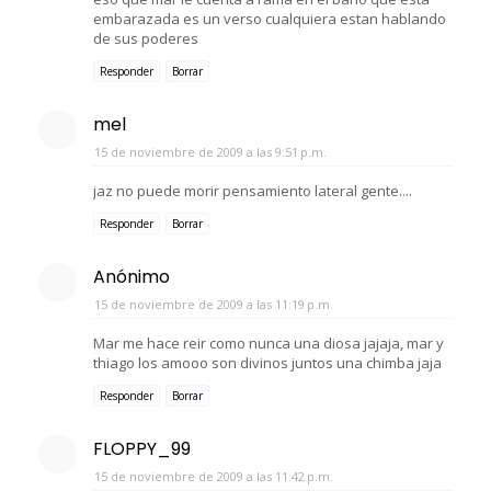
embarazada es un verso cualquiera estan hablando
de sus poderes
Responder
Borrar
mel
15 de noviembre de 2009 a las 9:51 p.m.
jaz no puede morir pensamiento lateral gente....
Responder
Borrar
Anónimo
15 de noviembre de 2009 a las 11:19 p.m.
Mar me hace reir como nunca una diosa jajaja, mar y
thiago los amooo son divinos juntos una chimba jaja
Responder
Borrar
FLOPPY_99
15 de noviembre de 2009 a las 11:42 p.m.