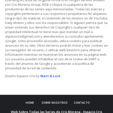
con Cris Morena Group, RGB o Utopia ni cualquiera de las
productoras de las series aqui mencionadas. Todas las marcas y
copyrights pertenecen a sus respectivos propietarios.No alojamos
ningun tipo de material, el contenido de los mismos es de YouTube,
Daily Motion y ellos son los responsables. Si alguien piensa que se
estan violando sus derechos de Copyright o cualquier otro de
propiedad intelectual no tiene mas que mandar un mail a
espaciocris@gmail.com
y atenderemos su consulta rapidamente.
Google, como proveedor asociado, utiliza cookies para publicar
anuncios en su sitio. Otros terceros podrán incluir y leer cookies en
su navegador de usuario, o utilizar web beacons para obtener
información mientras se muestran los anuncios en su página web.
Los usuarios pueden inhabilitar el uso de la cookie de DART a
través del anuncio de Google y accediendo a la política de
privacidad de la red de contenido
Diseño Espacio Cris by
Matt & Lost
HOME
SOBRE NOSOTROS
CONTACTO
Web Sobre Todas las Series de Cris Morena - Espacio Cris