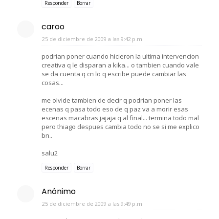
Responder
Borrar
caroo
25 de diciembre de 2009 a las 9:42 p.m.
podrian poner cuando hicieron la ultima intervencion
creativa q le disparan a kika... o tambien cuando vale
se da cuenta q cn lo q escribe puede cambiar las
cosas...
me olvide tambien de decir q podrian poner las
ecenas q pasa todo eso de q paz va a morir esas
escenas macabras jajaja q al final... termina todo mal
pero thiago despues cambia todo no se si me explico
bn..
salu2
Responder
Borrar
Anónimo
25 de diciembre de 2009 a las 9:49 p.m.