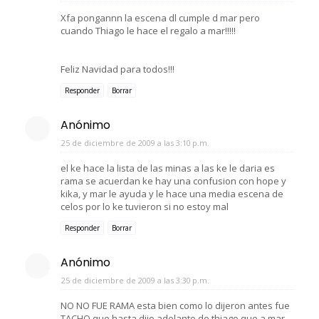
Xfa pongannn la escena dl cumple d mar pero
cuando Thiago le hace el regalo a mar!!!!!
Feliz Navidad para todos!!!
Responder
Borrar
Anónimo
25 de diciembre de 2009 a las 3:10 p.m.
el ke hace la lista de las minas a las ke le daria es
rama se acuerdan ke hay una confusion con hope y
kika, y mar le ayuda y le hace una media escena de
celos por lo ke tuvieron si no estoy mal
Responder
Borrar
Anónimo
25 de diciembre de 2009 a las 3:30 p.m.
NO NO FUE RAMA esta bien como lo dijeron antes fue
TACHO que hasta dijo adelante de thiago que a mar