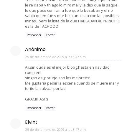
le re daba y thiago lo miro mal y le dijo que la saque..
lo que paso con rama fue que lo besaban y el no
sabia quien fue y mar hizo una lista con las posibles
minas.. pero la lista de la que HABLABAN AL PRINCIPIO
es la de TACHOOO
Responder
Borrar
Anónimo
25 de diciembre de 2009 a las 3:47 p.m.
Aii,sin duda es el mejor bloog,hasta en navidad
cumplen!
singan asi,poruqe son los mejorees!
Me gustaria pediir la escena cuando se muere mar y
torito la salvaa! porfas!
GRACIIIIIAS! :)
Responder
Borrar
Elvint
25 de diciembre de 2009 a las 3:47 p.m.