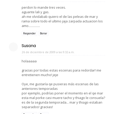
perdon lo mande tres veces.
aguante lali y gas.
ah me olvidabab quiero el de las peleas de mar y
rama sobre todo el ultimo jaja zarpada actuacion los
amo...............
Responder
Borrar
Susana
26 de diciembre de 2009 a las 9:32 a.m.
holaaaaa
gracias por todas estas escenas para redordar! me
entretienen mucho! jeje
Oye, me gustaría qe pusieras más escenas de las
anteriores temporadas
por ejemplo, podrías poner el momento en el qe mar
esta mal porke casi muere tacho y thiago le consuela?
es de la segunda temporada... mar y thiago estaban
separados! graciias!