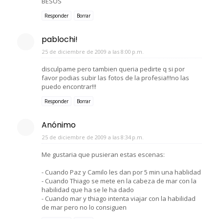
BESOS
Responder
Borrar
pablochi!
25 de diciembre de 2009 a las 8:00 p.m.
disculpame pero tambien queria pedirte q si por
favor podias subir las fotos de la profesia!!!no las
puedo encontrar!!!
Responder
Borrar
Anónimo
25 de diciembre de 2009 a las 8:34 p.m.
Me gustaria que pusieran estas escenas:
- Cuando Paz y Camilo les dan por 5 min una hablidad
- Cuando Thiago se mete en la cabeza de mar con la
habilidad que ha se le ha dado
- Cuando mar y thiago intenta viajar con la habilidad
de mar pero no lo consiguen