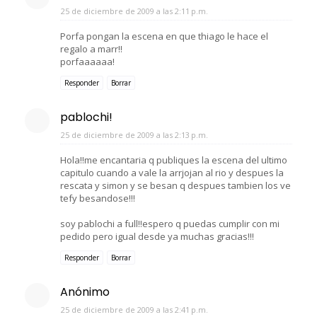
25 de diciembre de 2009 a las 2:11 p.m.
Porfa pongan la escena en que thiago le hace el
regalo a marr!!
porfaaaaaa!
Responder
Borrar
pablochi!
25 de diciembre de 2009 a las 2:13 p.m.
Hola!!me encantaria q publiques la escena del ultimo
capitulo cuando a vale la arrjojan al rio y despues la
rescata y simon y se besan q despues tambien los ve
tefy besandose!!!
soy pablochi a full!!espero q puedas cumplir con mi
pedido pero igual desde ya muchas gracias!!!
Responder
Borrar
Anónimo
25 de diciembre de 2009 a las 2:41 p.m.