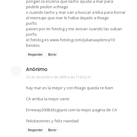
pongan la escena que tacho ayuda a mar para
pedirle pedon a thiago
o cuando tacho y mar van a buscar a kika para borrar
el mensaje que mar le habia dejado a thiago
porfis
pasen por mi fotolog y me avisan cuando las suban
porfis
el fotolog es www.fotolog.com/julianaaylenca10
besitos
Responder
Borrar
Anónimo
25 de diciembre de 2009 a las 11:02 p.m.
hay mar es la mejor y con thiago queda re bien
CA arriba la mejor serie
Erreway2008.blogspot.com la mejor pagina de CA
felicitaciones y feliz navidad
Responder
Borrar