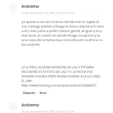
Anónimo
26 de diciembre de 2009 a las 12:27 a.m.
yo quisiera ver las escenas donde mar le regala el
oso a thiago pelean y thiago la mira a ella luna lo mira
a el y mar yama a pedro estuvo genial, al igual q la q
mar tiene un sueño en donde thiago escapa la q es
una copia de un tema muy conocido pero q ahora no
me acuerdo.
LA Q PREG ALGUNA NOVEDAD DE LALI Y PIT MIRA
ENCONTRE ESTA FOTO DE LALI Y X LA FECHA FUE
SEMANA PASADA PERO NI IDEA DONDE ACA LES DEJO
EL LINK:
http://www.fotolog.com.br/petizaislove/62664527
Responder
Borrar
Anónimo
26 de diciembre de 2009 a las 12:31 a.m.