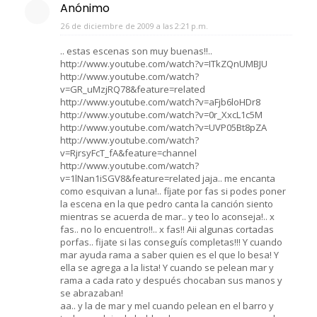
Anónimo
26 de diciembre de 2009 a las 2:21 p.m.
.. estas escenas son muy buenas!!..
http://www.youtube.com/watch?v=ITkZQnUMBJU
http://www.youtube.com/watch?
v=GR_uMzjRQ78&feature=related
http://www.youtube.com/watch?v=aFjb6loHDr8
http://www.youtube.com/watch?v=0r_XxcL1c5M
http://www.youtube.com/watch?v=UVP05Bt8pZA
http://www.youtube.com/watch?
v=RjrsyFcT_fA&feature=channel
http://www.youtube.com/watch?
v=1lNan1iSGV8&feature=related jaja.. me encanta
como esquivan a luna!.. fíjate por fas si podes poner
la escena en la que pedro canta la canción siento
mientras se acuerda de mar.. y teo lo aconseja!.. x
fas.. no lo encuentro!!.. x fas!! Aii algunas cortadas
porfas.. fijate si las conseguís completas!!! Y cuando
mar ayuda rama a saber quien es el que lo besa! Y
ella se agrega a la lista! Y cuando se pelean mar y
rama a cada rato y después chocaban sus manos y
se abrazaban!
aa.. y la de mar y mel cuando pelean en el barro y