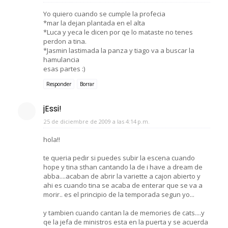
Yo quiero cuando se cumple la profecia
*mar la dejan plantada en el alta
*Luca y yeca le dicen por qe lo mataste no tenes
perdon a tina.
*Jasmin lastimada la panza y tiago va a buscar la
hamulancia
esas partes :)
Responder
Borrar
jEssi!
25 de diciembre de 2009 a las 4:14 p.m.
hola!!
te queria pedir si puedes subir la escena cuando
hope y tina sthan cantando la de i have a dream de
abba....acaban de abrir la variette a cajon abierto y
ahi es cuando tina se acaba de enterar que se va a
morir.. es el principio de la temporada segun yo...
y tambien cuando cantan la de memories de cats....y
qe la jefa de ministros esta en la puerta y se acuerda