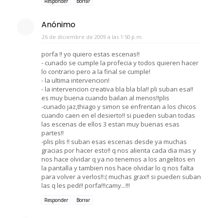
Responder
Borrar
Anónimo
26 de diciembre de 2009 a las 1:50 p.m.
porfa !! yo quiero estas escenas!!
- cunado se cumple la profecia y todos quieren hacer
lo contrario pero a la final se cumple!
- la ultima intervencion!
- la intervencion creativa bla bla bla!! pli suban esa!!
es muy buena cuando bailan al menos!!plis
-cunado jaz,thiago y simon se enfrentan a los chicos
cuando caen en el desierto!! si pueden suban todas
las escenas de ellos 3 estan muy buenas esas
partes!!
-plis plis !! suban esas escenas desde ya muchas
gracias por hacer esto!! q nos alienta cada dia mas y
nos hace olvidar q ya no tenemos a los angelitos en
la pantalla y tambien nos hace olvidar lo q nos falta
para volver a verlos!!:( muchas grax!! si pueden suban
las q les pedi!! porfa!!!camy...!!!
Responder
Borrar