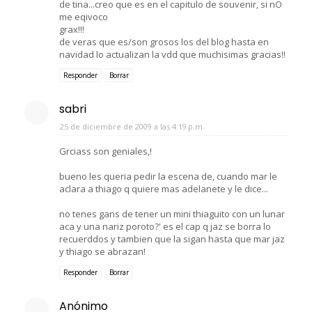
de tina...creo que es en el capitulo de souvenir, si nO
me eqivoco
grax!!!
de veras que es/son grosos los del blog hasta en
navidad lo actualizan la vdd que muchisimas gracias!!
Responder
Borrar
sabri
25 de diciembre de 2009 a las 4:19 p.m.
Grciass son geniales,!
bueno les queria pedir la escena de, cuando mar le
aclara a thiago q quiere mas adelanete y le dice...
no tenes gans de tener un mini thiaguito con un lunar
aca y una nariz poroto?' es el cap q jaz se borra lo
recuerddos y tambien que la sigan hasta que mar jaz
y thiago se abrazan!
Responder
Borrar
Anónimo