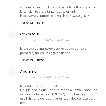
yo quiero cuandoo tic tac hace bailar a thiago y a mar
la cancion te qiero tanto.. aca ta en link
http://www.youtube.com/watch?v=nOXXUEjSIZM
Responder
Borrar
CaRoOo..!!!!
26 de diciembre de 2009 a las 8:43 p.m.
la escena de margyver esta re buena pongala
porfavor jajaj es un cago de risaaa
Responder
Borrar
Anónimo
26 de diciembre de 2009 a las 8:43 p.m.
Muy buenas las escenas!!!
Me gustaria la que Hope se chapa a Rama y hace una
version de la cancion A DECIR QUE SI, fue muy comico
eso!!! Era uno de los primeros capitulos de la tercera
temp.