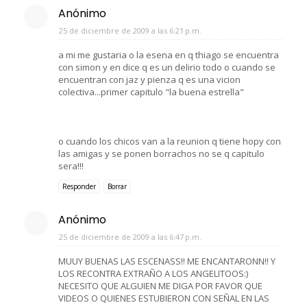
Anónimo
25 de diciembre de 2009 a las 6:21 p.m.
a mi me gustaria o la esena en q thiago se encuentra
con simon y en dice q es un delirio todo o cuando se
encuentran con jaz y pienza q es una vicion
colectiva...primer capitulo "la buena estrella"
o cuando los chicos van a la reunion q tiene hopy con
las amigas y se ponen borrachos no se q capitulo
sera!!!
Responder
Borrar
Anónimo
25 de diciembre de 2009 a las 6:47 p.m.
MUUY BUENAS LAS ESCENASS!! ME ENCANTARONN!! Y
LOS RECONTRA EXTRAÑO A LOS ANGELITOOS:)
NECESITO QUE ALGUIEN ME DIGA POR FAVOR QUE
VIDEOS O QUIENES ESTUBIERON CON SEÑAL EN LAS