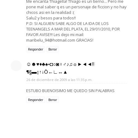
Me encanta Thiagella! Thiago es un tierno... Pero me
pone mal saber q es un personaje de ficcion y no hay
chicos asi en la realidad :(
Salu2 y besos para todos!!
P.D: SI ALGUIEN SABE ALGO DE LA IDA DE LOS
TEENANGELS A MAR DEL PLATA, EL 29/01/2010, POR
FAVOR AVISE!!! Les dejo mi mail:
maribelu_94@hotmail.com GRACIAS!
Responder
Borrar
☺☻♥♦♣♠•◘○◙♀♂♪♫☼►◄◄‼
¶§▬↨↑↓Ô←∟↔▲
26 de diciembre de 2009 a las 11:35 p.m.
ESTUBO BUENOISIMO ME QUEDO SIN PALABRAS
Responder
Borrar