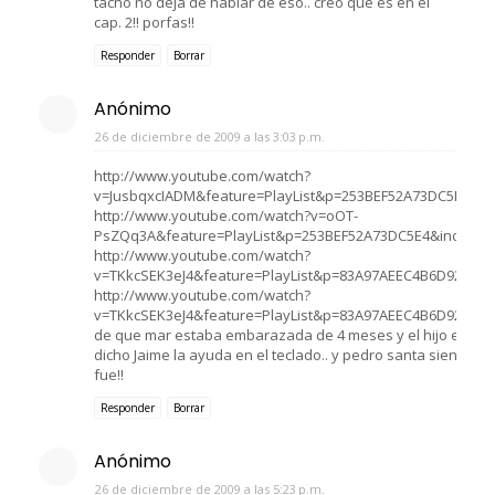
tacho no deja de hablar de eso.. creo que es en el
cap. 2!! porfas!!
Responder
Borrar
Anónimo
26 de diciembre de 2009 a las 3:03 p.m.
http://www.youtube.com/watch?
v=JusbqxcIADM&feature=PlayList&p=253BEF52A73DC5E4&pl
http://www.youtube.com/watch?v=oOT-
PsZQq3A&feature=PlayList&p=253BEF52A73DC5E4&index=6
http://www.youtube.com/watch?
v=TKkcSEK3eJ4&feature=PlayList&p=83A97AEEC4B6D92C&i
http://www.youtube.com/watch?
v=TKkcSEK3eJ4&feature=PlayList&p=83A97AEEC4B6D92C&ind
de que mar estaba embarazada de 4 meses y el hijo era de 
dicho Jaime la ayuda en el teclado.. y pedro santa siento y t
fue!!
Responder
Borrar
Anónimo
26 de diciembre de 2009 a las 5:23 p.m.