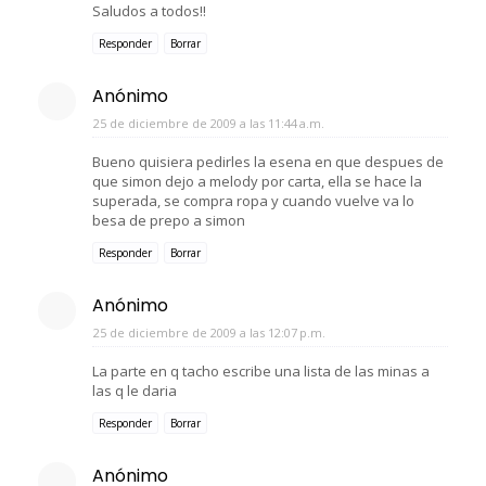
Saludos a todos!!
Responder
Borrar
Anónimo
25 de diciembre de 2009 a las 11:44 a.m.
Bueno quisiera pedirles la esena en que despues de
que simon dejo a melody por carta, ella se hace la
superada, se compra ropa y cuando vuelve va lo
besa de prepo a simon
Responder
Borrar
Anónimo
25 de diciembre de 2009 a las 12:07 p.m.
La parte en q tacho escribe una lista de las minas a
las q le daria
Responder
Borrar
Anónimo