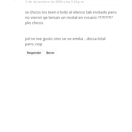
5 de diciembre de 2009 a las 3:26 p.m.
sii chicos los teen ii todo el elenco tab invitado pero
no vieron qe tenian un recital en rosario !?!?!!?!?!!?
plis chicos
pd no me gusto cmo se ve emilia ...diosa total
pero..nop
Responder
Borrar