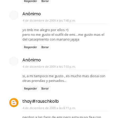
Responder
Borrar
Anónimo
4 de diciembre de 2009 a las 7:48 p.m.
yo tmb me alegro por ellos =)
pero no me gusto el outfit de emi....me gusto mas el
del casaqmiento con mariano jajaja
Responder
Borrar
Anónimo
4 de diciembre de 2009 a las 7:55 p.m.
si, a mi tampoco me gusto , es mucho mas diosa con
otras prendas y peinados...
Responder
Borrar
thay#rauschkolb
4 de diciembre de 2009 a las 8:11 p.m.
perdon a las fans de emi pero esta muyy fea con