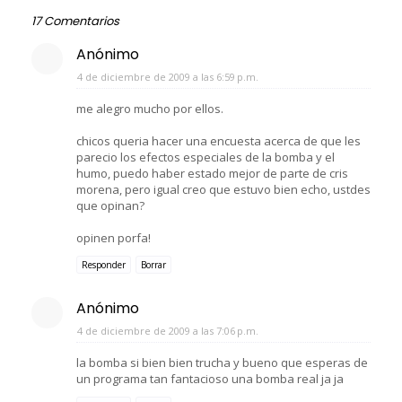
17 Comentarios
Anónimo
4 de diciembre de 2009 a las 6:59 p.m.
me alegro mucho por ellos.
chicos queria hacer una encuesta acerca de que les
parecio los efectos especiales de la bomba y el
humo, puedo haber estado mejor de parte de cris
morena, pero igual creo que estuvo bien echo, ustdes
que opinan?
opinen porfa!
Responder
Borrar
Anónimo
4 de diciembre de 2009 a las 7:06 p.m.
la bomba si bien bien trucha y bueno que esperas de
un programa tan fantacioso una bomba real ja ja