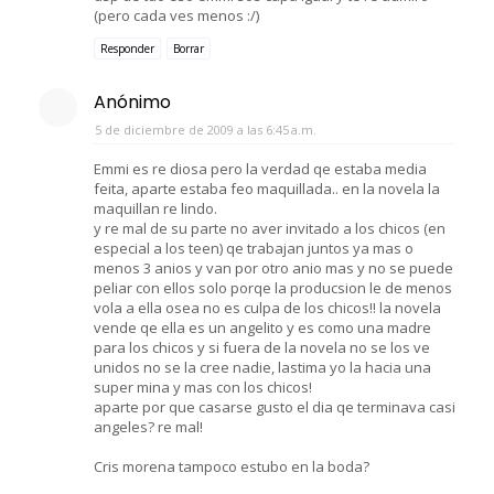
(pero cada ves menos :/)
Responder
Borrar
Anónimo
5 de diciembre de 2009 a las 6:45 a.m.
Emmi es re diosa pero la verdad qe estaba media
feita, aparte estaba feo maquillada.. en la novela la
maquillan re lindo.
y re mal de su parte no aver invitado a los chicos (en
especial a los teen) qe trabajan juntos ya mas o
menos 3 anios y van por otro anio mas y no se puede
peliar con ellos solo porqe la producsion le de menos
vola a ella osea no es culpa de los chicos!! la novela
vende qe ella es un angelito y es como una madre
para los chicos y si fuera de la novela no se los ve
unidos no se la cree nadie, lastima yo la hacia una
super mina y mas con los chicos!
aparte por que casarse gusto el dia qe terminava casi
angeles? re mal!
Cris morena tampoco estubo en la boda?