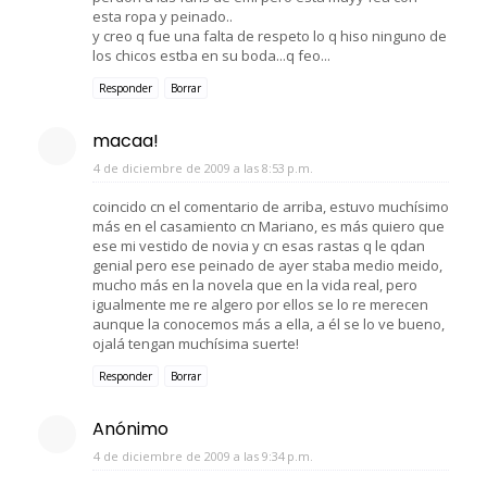
esta ropa y peinado..
y creo q fue una falta de respeto lo q hiso ninguno de
los chicos estba en su boda...q feo...
Responder
Borrar
macaa!
4 de diciembre de 2009 a las 8:53 p.m.
coincido cn el comentario de arriba, estuvo muchísimo
más en el casamiento cn Mariano, es más quiero que
ese mi vestido de novia y cn esas rastas q le qdan
genial pero ese peinado de ayer staba medio meido,
mucho más en la novela que en la vida real, pero
igualmente me re algero por ellos se lo re merecen
aunque la conocemos más a ella, a él se lo ve bueno,
ojalá tengan muchísima suerte!
Responder
Borrar
Anónimo
4 de diciembre de 2009 a las 9:34 p.m.