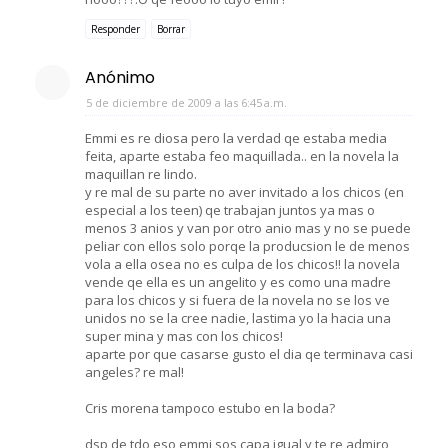
Responder
Borrar
Anónimo
5 de diciembre de 2009 a las 6:45 a.m.
Emmi es re diosa pero la verdad qe estaba media
feita, aparte estaba feo maquillada.. en la novela la
maquillan re lindo.
y re mal de su parte no aver invitado a los chicos (en
especial a los teen) qe trabajan juntos ya mas o
menos 3 anios y van por otro anio mas y no se puede
peliar con ellos solo porqe la producsion le de menos
vola a ella osea no es culpa de los chicos!! la novela
vende qe ella es un angelito y es como una madre
para los chicos y si fuera de la novela no se los ve
unidos no se la cree nadie, lastima yo la hacia una
super mina y mas con los chicos!
aparte por que casarse gusto el dia qe terminava casi
angeles? re mal!
Cris morena tampoco estubo en la boda?
dsp de tdo eso emmi sos capa igual y te re admiro