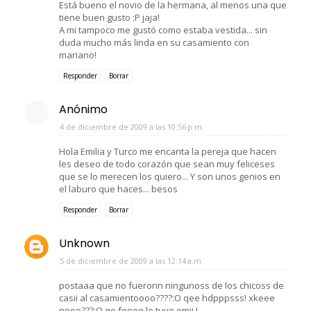
Está bueno el novio de la hermana, al menos una que
tiene buen gusto :P jaja!
A mi tampoco me gustó como estaba vestida... sin
duda mucho más linda en su casamiento con
mariano!
Responder
Borrar
Anónimo
4 de diciembre de 2009 a las 10:56 p.m.
Hola Emilia y Turco me encanta la pereja que hacen
les deseo de todo corazón que sean muy feliceses
que se lo merecen los quiero... Y son unos genios en
el laburo que haces... besos
Responder
Borrar
Unknown
5 de diciembre de 2009 a las 12:14 a.m.
postaaa que no fueronn ningunoss de los chicoss de
casii al casamientoooo????:O qee hdpppsss! xkeee
nooo???:O qe feooo lo tuyo emii !