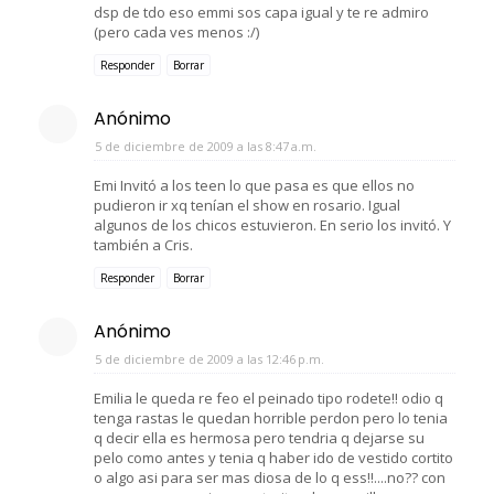
dsp de tdo eso emmi sos capa igual y te re admiro
(pero cada ves menos :/)
Responder
Borrar
Anónimo
5 de diciembre de 2009 a las 8:47 a.m.
Emi Invitó a los teen lo que pasa es que ellos no
pudieron ir xq tenían el show en rosario. Igual
algunos de los chicos estuvieron. En serio los invitó. Y
también a Cris.
Responder
Borrar
Anónimo
5 de diciembre de 2009 a las 12:46 p.m.
Emilia le queda re feo el peinado tipo rodete!! odio q
tenga rastas le quedan horrible perdon pero lo tenia
q decir ella es hermosa pero tendria q dejarse su
pelo como antes y tenia q haber ido de vestido cortito
o algo asi para ser mas diosa de lo q ess!!....no?? con