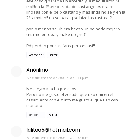
ese coso q parecia un enterito y la maquillaron re
mal!!en la 1º temporada de casi angeles era re
lindaaa con el pelo castaño y mas linda no se y en la
2º tambien!! no se para q se hizo las rastas...?
por lo menos se ubiera hecho un peinado mejor y
una mejor ropa y make up ¿no?
Pd:perdon por sus fans pero es asi!!
Responder
Borrar
Anónimo
5 de diciembre de 2009 a las 1:31 p.m.
Me alegro mucho por ellos.
Pero no me gusto el vestido que uso emi en el
casamiento con el turco me gusto el que uso con
mariano
Responder
Borrar
lalitaa5@hotmail.com
5 de diciembre de 2009 a las 1:32 p.m.