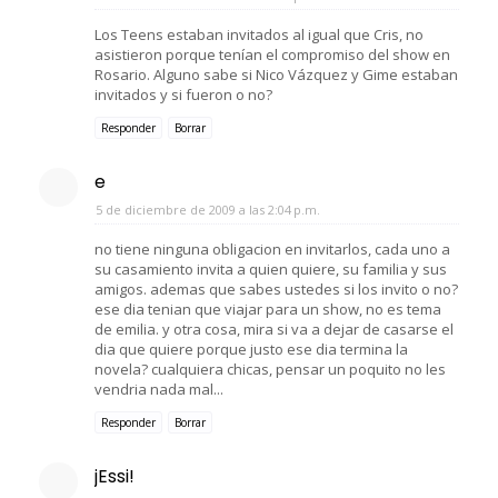
Los Teens estaban invitados al igual que Cris, no
asistieron porque tenían el compromiso del show en
Rosario. Alguno sabe si Nico Vázquez y Gime estaban
invitados y si fueron o no?
Responder
Borrar
e
5 de diciembre de 2009 a las 2:04 p.m.
no tiene ninguna obligacion en invitarlos, cada uno a
su casamiento invita a quien quiere, su familia y sus
amigos. ademas que sabes ustedes si los invito o no?
ese dia tenian que viajar para un show, no es tema
de emilia. y otra cosa, mira si va a dejar de casarse el
dia que quiere porque justo ese dia termina la
novela? cualquiera chicas, pensar un poquito no les
vendria nada mal...
Responder
Borrar
jEssi!