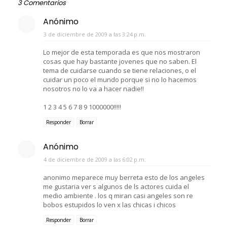
3 Comentarios
Anónimo
3 de diciembre de 2009 a las 3:24 p.m.
Lo mejor de esta temporada es que nos mostraron
cosas que hay bastante jovenes que no saben. El
tema de cuidarse cuando se tiene relaciones, o el
cuidar un poco el mundo porque si no lo hacemos
nosotros no lo va a hacer nadie!!
1 2 3 4 5 6 7 8 9 1000000!!!!!
Responder
Borrar
Anónimo
4 de diciembre de 2009 a las 6:02 p.m.
anonimo meparece muy berreta esto de los angeles
me gustaria ver s algunos de ls actores cuida el
medio ambiente . los q miran casi angeles son re
bobos estupidos lo ven x las chicas i chicos
Responder
Borrar