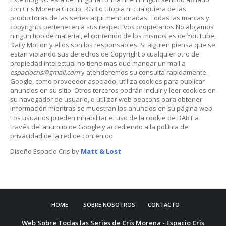
con Cris Morena Group, RGB o Utopia ni cualquiera de las
productoras de las series aqui mencionadas. Todas las marcas y
copyrights pertenecen a sus respectivos propietarios.No alojamos
ningun tipo de material, el contenido de los mismos es de YouTube,
Daily Motion y ellos son los responsables. Si alguien piensa que se
estan violando sus derechos de Copyright o cualquier otro de
propiedad intelectual no tiene mas que mandar un mail a
espaciocris@gmail.com
y atenderemos su consulta rapidamente.
Google, como proveedor asociado, utiliza cookies para publicar
anuncios en su sitio. Otros terceros podrán incluir y leer cookies en
su navegador de usuario, o utilizar web beacons para obtener
información mientras se muestran los anuncios en su página web.
Los usuarios pueden inhabilitar el uso de la cookie de DART a
través del anuncio de Google y accediendo a la política de
privacidad de la red de contenido
Diseño Espacio Cris by
Matt & Lost
HOME
SOBRE NOSOTROS
CONTACTO
Web Sobre Todas las Series de Cris Morena - Espacio Cris