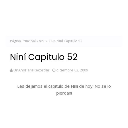
Página Principal
nini 2009
Niní Capitulo 52
Niní Capitulo 52
UnAñoParaRecordar
diciembre 02, 2009
Les dejamos el capitulo de Nini de hoy. No se lo
pierdan!