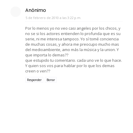
Anónimo
5 de febrero de 2010 a las 3:22 p.m.
Por lo menos yo no veo casi angeles por los chicos, y
no se si los actores entienden lo profunda que es su
serie, ni me interesa tampoco. Yo sí tomé conciencia
de muchas cosas, y ahora me preocupo mucho mas
del medioambiente, amo más la música y la union. Y
que importa lo demas??
que estupido tu comentario. cada uno ve lo que hace.
Y quien sos vos para hablar por lo que los demas
creen o ven??
Responder
Borrar