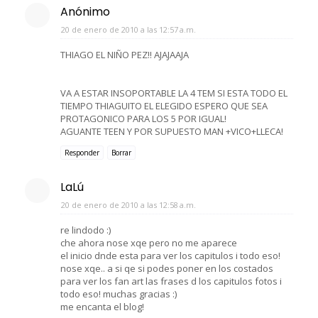
Anónimo
20 de enero de 2010 a las 12:57 a.m.
THIAGO EL NIÑO PEZ!! AJAJAAJA
VA A ESTAR INSOPORTABLE LA 4 TEM SI ESTA TODO EL
TIEMPO THIAGUITO EL ELEGIDO ESPERO QUE SEA
PROTAGONICO PARA LOS 5 POR IGUAL!
AGUANTE TEEN Y POR SUPUESTO MAN +VICO+LLECA!
Responder
Borrar
LaLú
20 de enero de 2010 a las 12:58 a.m.
re lindodo :)
che ahora nose xqe pero no me aparece
el inicio dnde esta para ver los capitulos i todo eso!
nose xqe.. a si qe si podes poner en los costados
para ver los fan art las frases d los capitulos fotos i
todo eso! muchas gracias :)
me encanta el blog!