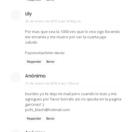
Lily
20 de enero de 2010 a las 10:46 p.m.
Por mas que sea la 1000 ves que lo vea sigo llorando
me encanta y me muero por ver la cuarta jaja
saludo
Pasionxtachmin 4ever
Responder
Borrar
Anónimo
21 de enero de 2010 a las 1:35 a.m.
lourdes yo te dejo mi mail pero cuando lo leas y me
agregues por favor borralo asi no qeuda en la pagina
garcvias! :):
juchi_blach@hotmail.com
Responder
Borrar