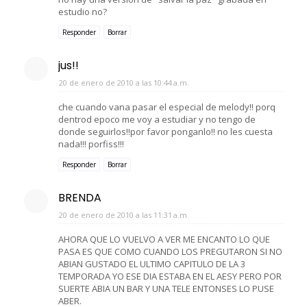
estudio no?
Responder
Borrar
jus!!
20 de enero de 2010 a las 10:44 a.m.
che cuando vana pasar el especial de melody!! porq
dentrod epoco me voy a estudiar y no tengo de
donde seguirlos!!por favor ponganlo!! no les cuesta
nada!!! porfiss!!!
Responder
Borrar
BRENDA
20 de enero de 2010 a las 11:31 a.m.
AHORA QUE LO VUELVO A VER ME ENCANTO LO QUE
PASA ES QUE COMO CUANDO LOS PREGUTARON SI NO
ABIAN GUSTADO EL ULTIMO CAPITULO DE LA 3
TEMPORADA YO ESE DIA ESTABA EN EL AESY PERO POR
SUERTE ABIA UN BAR Y UNA TELE ENTONSES LO PUSE
ABER.