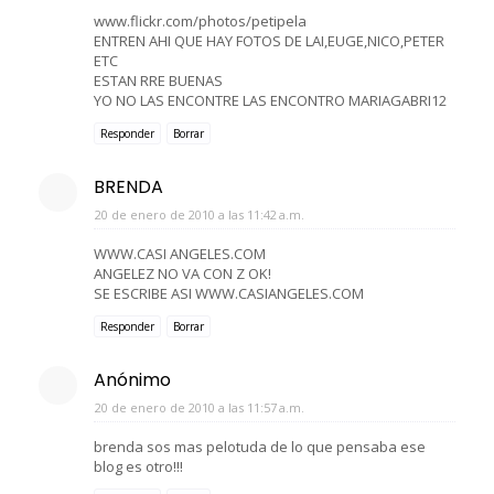
www.flickr.com/photos/petipela
ENTREN AHI QUE HAY FOTOS DE LAI,EUGE,NICO,PETER
ETC
ESTAN RRE BUENAS
YO NO LAS ENCONTRE LAS ENCONTRO MARIAGABRI12
Responder
Borrar
BRENDA
20 de enero de 2010 a las 11:42 a.m.
WWW.CASI ANGELES.COM
ANGELEZ NO VA CON Z OK!
SE ESCRIBE ASI WWW.CASIANGELES.COM
Responder
Borrar
Anónimo
20 de enero de 2010 a las 11:57 a.m.
brenda sos mas pelotuda de lo que pensaba ese
blog es otro!!!