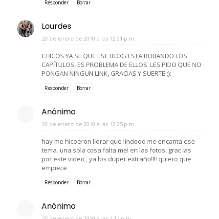
Responder
Borrar
Lourdes
20 de enero de 2010 a las 12:01 p.m.
CHICOS YA SE QUE ESE BLOG ESTA ROBANDO LOS
CAPÍTULOS, ES PROBLEMA DE ELLOS. LES PIDO QUE NO
PONGAN NINGUN LINK, GRACIAS Y SUERTE ;):
Responder
Borrar
Anónimo
20 de enero de 2010 a las 12:25 p.m.
hay me hicoeron llorar que lindooo me encanta ese
tema. una sola cosa falta mel en las fotos, grac ias
por este video , ya los duper extraño!!!! quiero que
empiece
Responder
Borrar
Anónimo
20 de enero de 2010 a las 1:12 p.m.