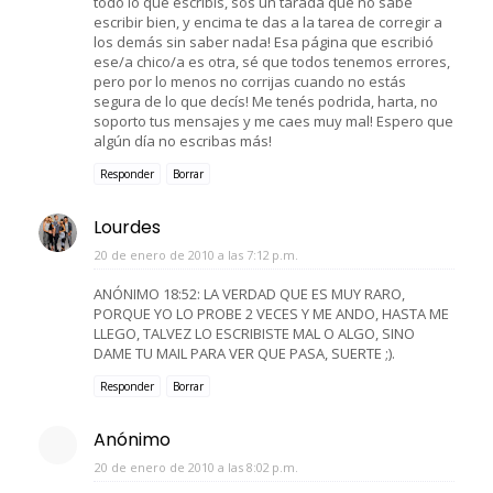
todo lo que escribís, sos un tarada que no sabe
escribir bien, y encima te das a la tarea de corregir a
los demás sin saber nada! Esa página que escribió
ese/a chico/a es otra, sé que todos tenemos errores,
pero por lo menos no corrijas cuando no estás
segura de lo que decís! Me tenés podrida, harta, no
soporto tus mensajes y me caes muy mal! Espero que
algún día no escribas más!
Responder
Borrar
Lourdes
20 de enero de 2010 a las 7:12 p.m.
ANÓNIMO 18:52: LA VERDAD QUE ES MUY RARO,
PORQUE YO LO PROBE 2 VECES Y ME ANDO, HASTA ME
LLEGO, TALVEZ LO ESCRIBISTE MAL O ALGO, SINO
DAME TU MAIL PARA VER QUE PASA, SUERTE ;).
Responder
Borrar
Anónimo
20 de enero de 2010 a las 8:02 p.m.