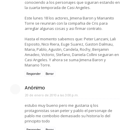
conociendo a los personajes que siguiran estando en
la cuarta temporada de Casi Angeles.
Este lunes 18 los actores, Jimena Baron y Marianito
Torre se reuniran con la compañia de Cris para
arreglar algunas cosas y asi firmar contrato.
Hasta el momento sabemos que: Peter Lanzani, Lali
Esposito, Nico Riera, Euge Suarez, Gaston Dalmau,
Maria, Pablo, Agustin, Candela, Rochy, Benjamin
Amadeo, Victorio, Stefano, Daniela Collini seguiran en
Casi Angeles. Y ahora se suma Jimena Baron y
Mariano Torre.
Responder
Borrar
Anónimo
20 de enero de 2010 a las 3:00 p.m.
estubo muy bueno pero me gustaria q los
protagonistas sean peter y pablo el personaje de
pablo me combobio demasiado su historia lo del
principito todo
Responder
Borrar