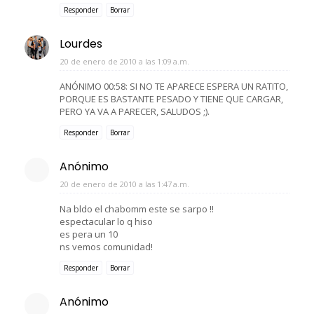
Responder
Borrar
Lourdes
20 de enero de 2010 a las 1:09 a.m.
ANÓNIMO 00:58: SI NO TE APARECE ESPERA UN RATITO,
PORQUE ES BASTANTE PESADO Y TIENE QUE CARGAR,
PERO YA VA A PARECER, SALUDOS ;).
Responder
Borrar
Anónimo
20 de enero de 2010 a las 1:47 a.m.
Na bldo el chabomm este se sarpo !!
espectacular lo q hiso
es pera un 10
ns vemos comunidad!
Responder
Borrar
Anónimo