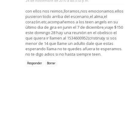
24 de noviembre de 2010 a las 3:53 p.m.
con ellos nos reimos,lloramos,nos emocionamos.ellos
pusieron todo arriba del escenario,el alma,el
corazòn.etc.acompañemos a los teen angels en su
ùltimo dia de gira en junin el 7 de diciembre,viaje $150
este domingo 28 hay una reuniòn en el obelisco el
que quiera ir llamen al 1534600952(cristina)y si sos
menor de 14 que llame un adulto dale que estas
esperando llama no te quedes afuera te esperamos.
no te digo adios si no hasta siempre teen.
Responder
Borrar