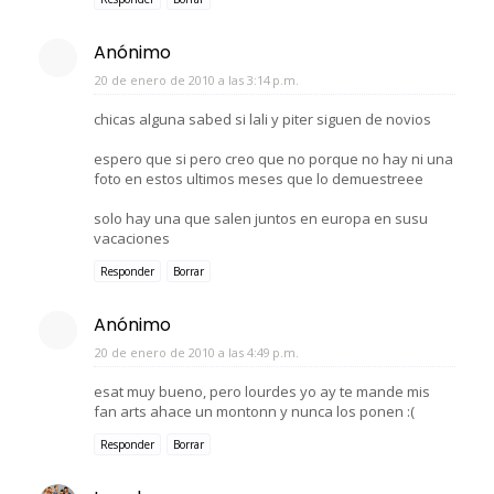
Anónimo
20 de enero de 2010 a las 3:14 p.m.
chicas alguna sabed si lali y piter siguen de novios
espero que si pero creo que no porque no hay ni una
foto en estos ultimos meses que lo demuestreee
solo hay una que salen juntos en europa en susu
vacaciones
Responder
Borrar
Anónimo
20 de enero de 2010 a las 4:49 p.m.
esat muy bueno, pero lourdes yo ay te mande mis
fan arts ahace un montonn y nunca los ponen :(
Responder
Borrar