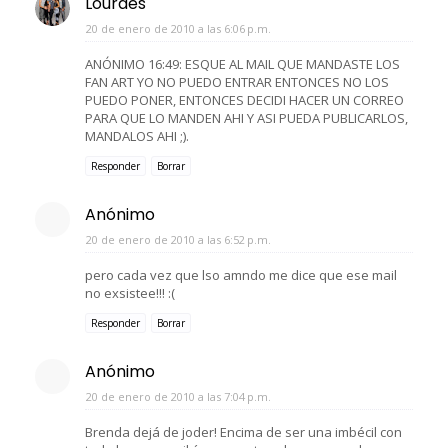
Lourdes
20 de enero de 2010 a las 6:06 p.m.
ANÓNIMO 16:49: ESQUE AL MAIL QUE MANDASTE LOS
FAN ART YO NO PUEDO ENTRAR ENTONCES NO LOS
PUEDO PONER, ENTONCES DECIDI HACER UN CORREO
PARA QUE LO MANDEN AHI Y ASI PUEDA PUBLICARLOS,
MANDALOS AHI ;).
Responder
Borrar
Anónimo
20 de enero de 2010 a las 6:52 p.m.
pero cada vez que lso amndo me dice que ese mail
no exsistee!!! :(
Responder
Borrar
Anónimo
20 de enero de 2010 a las 7:04 p.m.
Brenda dejá de joder! Encima de ser una imbécil con