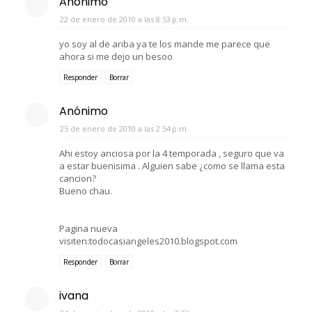
Anónimo
22 de enero de 2010 a las 8:53 p.m.
yo soy al de ariba ya te los mande me parece que
ahora si me dejo un besoo
Responder
Borrar
Anónimo
25 de enero de 2010 a las 2:54 p.m.
Ahi estoy anciosa por la 4 temporada , seguro que va
a estar buenisima . Alguien sabe ¿como se llama esta
cancion?
Bueno chau.
Pagina nueva
visiten:todocasiangeles2010.blogspot.com
Responder
Borrar
ivana