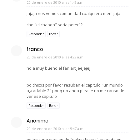
20 de enero de 2010 a las 1:49 a.m.
jajaja nos vemos comunidad cualquiera men! jaja
che "el chabon" seria peter"?
Responder
Borrar
franco
20 de enero de 2010 a las 4:29 a.m.
hola muy bueno el fan art jeejejej
pd:chicos por favor resuban el capitulo "un mundo
agradable 2" por q no anda please no me canso de
ver ese capitulo
Responder
Borrar
Anónimo
20 de enero de 2010 a las 5:47 a.m.
no hay una version de "salvar la paz" grabada en