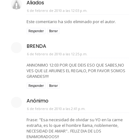
Aliados
6 de febrero de 2010 a las 12:03 p.m.
Este comentario ha sido eliminado por el autor.
Responder
Borrar
BRENDA
6 de febrero de 2010 a las 12:25 p.m.
ANNONIMO 12:03 POR QUE DEIS ESO QUE SABES,NO
VES QUE LE ARUINES EL REGALO, POR FAVOR SOMOS
GRANDES!!!!
Responder
Borrar
Anónimo
6 de febrero de 2010 a las 2:41 p.m.
Frase: "Esa necesidad de olvidar su YO en la carne
extraña, es lo que el hombre llama, noblemente,
NECESIDAD DE AMAR".. FELIZ DIA DE LOS
ENAMORADOOS!!