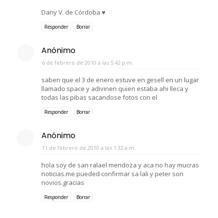
Dany V. de Córdoba ♥
Responder
Borrar
Anónimo
6 de febrero de 2010 a las 5:42 p.m.
saben que el 3 de enero estuve en gesell en un lugar
llamado space y adivinen quien estaba ahi lleca y
todas las pibas sacandose fotos con el
Responder
Borrar
Anónimo
11 de febrero de 2010 a las 1:32 a.m.
hola soy de san ralael mendoza y aca no hay mucras
noticias.me pueded confirmar sa lali y peter son
novios.gracias
Responder
Borrar