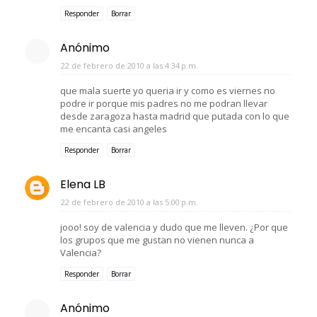
Responder
Borrar
Anónimo
22 de febrero de 2010 a las 4:34 p.m.
que mala suerte yo queria ir y como es viernes no
podre ir porque mis padres no me podran llevar
desde zaragoza hasta madrid que putada con lo que
me encanta casi angeles
Responder
Borrar
Elena LB
22 de febrero de 2010 a las 5:00 p.m.
jooo! soy de valencia y dudo que me lleven. ¿Por que
los grupos que me gustan no vienen nunca a
Valencia?
Responder
Borrar
Anónimo