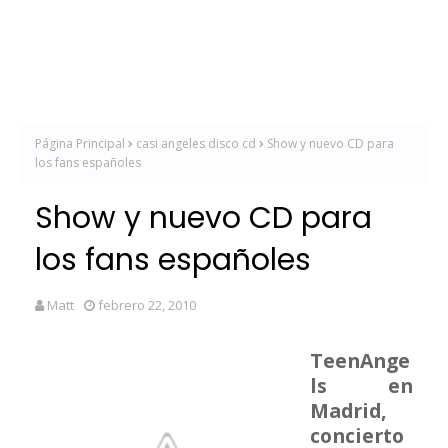
Página Principal
casi angeles disco cd
Show y nuevo CD para
los fans españoles
Show y nuevo CD para
los fans españoles
Matt
febrero 22, 2010
TeenAnge
ls en
Madrid,
concierto