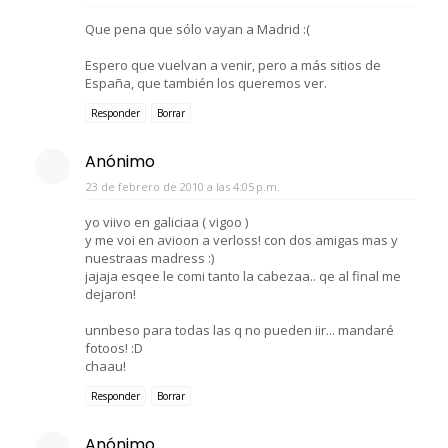
Que pena que sólo vayan a Madrid :(
Espero que vuelvan a venir, pero a más sitios de
España, que también los queremos ver.
Responder
Borrar
Anónimo
23 de febrero de 2010 a las 4:05 p.m.
yo viivo en galiciaa ( vigoo )
y me voi en avioon a verloss! con dos amigas mas y
nuestraas madress :)
jajaja esqee le comi tanto la cabezaa.. qe al final me
dejaron!
unnbeso para todas las q no pueden iir... mandaré
fotoos! :D
chaau!
Responder
Borrar
Anónimo