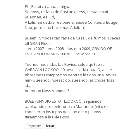
Eii, ;Esttoi cn Unaa amigaa,
Somoss, re fans de Casi angeless, ii estaa muii
Buennaa, eel Cd,
A Lalii, lee qedaa ree bieen,, eesee Corrtee, a Euuge
Noo, porqe laa hace mas Adultaa,
Bueeh,, Smooss tan fans de Cassii, qe fuimos 4 veces
all GRAN REX,. .
1 een 2007 1 een 2008 i dos een 2009, OBVIOO QE
ESTE AÑOO VAMOS 100 VECESS MASS:D
Teeneemoos tdas las Reviss, soloo qe tee re
GARRCAN LOOKOO, 10 pesos cada unaa:O, asiqe
ahoramos i compramos eentree las dos una Revis:P,
mm- Bueenoo, nuesstroo, sueeñoo, es cnoserloss,
:d,.,
bueenoo Noss Vamoss ?
BUEE FUNNDIO ESTOT LLOOKOO, seguiimos
aablaando pro teelefono cn Marianoo, (nii q elo
conosieran los ttipos qe leian estto ) ii noss
ttiraamoss a la Piilee-sss
Responder
Borrar