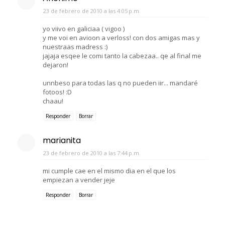
23 de febrero de 2010 a las 4:05 p.m.
yo viivo en galiciaa ( vigoo )
y me voi en avioon a verloss! con dos amigas mas y
nuestraas madress :)
jajaja esqee le comi tanto la cabezaa.. qe al final me
dejaron!
unnbeso para todas las q no pueden iir... mandaré
fotoos! :D
chaau!
Responder
Borrar
marianita
23 de febrero de 2010 a las 7:44 p.m.
mi cumple cae en el mismo dia en el que los
empiezan a vender jeje
Responder
Borrar