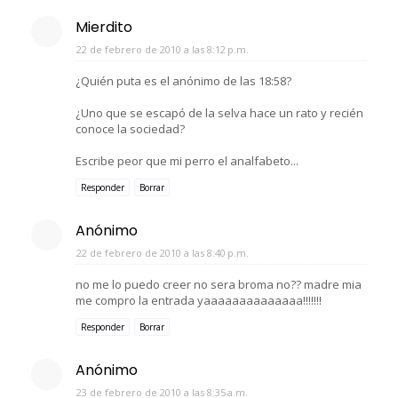
Mierdito
22 de febrero de 2010 a las 8:12 p.m.
¿Quién puta es el anónimo de las 18:58?
¿Uno que se escapó de la selva hace un rato y recién
conoce la sociedad?
Escribe peor que mi perro el analfabeto...
Responder
Borrar
Anónimo
22 de febrero de 2010 a las 8:40 p.m.
no me lo puedo creer no sera broma no?? madre mia
me compro la entrada yaaaaaaaaaaaaaa!!!!!!!
Responder
Borrar
Anónimo
23 de febrero de 2010 a las 8:35 a.m.