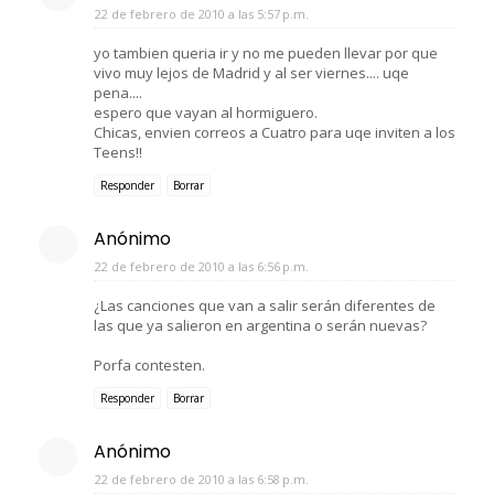
22 de febrero de 2010 a las 5:57 p.m.
yo tambien queria ir y no me pueden llevar por que
vivo muy lejos de Madrid y al ser viernes.... uqe
pena....
espero que vayan al hormiguero.
Chicas, envien correos a Cuatro para uqe inviten a los
Teens!!
Responder
Borrar
Anónimo
22 de febrero de 2010 a las 6:56 p.m.
¿Las canciones que van a salir serán diferentes de
las que ya salieron en argentina o serán nuevas?
Porfa contesten.
Responder
Borrar
Anónimo
22 de febrero de 2010 a las 6:58 p.m.