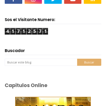
Sos el Visitante Numero:
4
1
7
1
2
5
7
1
Buscador
Capitulos Online