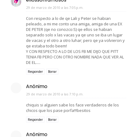
29 de marzo de 2010 a las 7:05 p.m.
Con respecto a lo de qe Lali y Peter se habian
peleado, a mi me conto una amiga, amiga de una EX
DE PETER (qe no conozco:S) qe ellos se habian
separado solo x las vacas ya qe uno se iba un lugar
de vacas y el otro a otro luhar; pero qe ya volvieron y
qe estaba todo beem!
Y CON RESPECTO A LO DE LOS FB ME DIJO QUE PITT
TENIA FB PERO CON OTRO NOMBRE NADA QUE VER AL
DE EL.....
Responder
Borrar
Anónimo
29 de marzo de 2010 a las 7:10 p.m.
chiquis si alguien sabe los face verdaderos de los
chicos que los pase porfa!!!besitos
Responder
Borrar
Anónimo