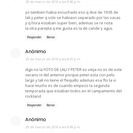
29 de marzo de 2010 a las 8:40 p.m.
yo tambien habia escuchado eso q dice de 19:05 de
lali y peter q solo se habiasn separado por las vacas
y q hora estaban super bien, ademas se re nota.
la otra parejita q me gusta es la de cande y agus
Responder
Borrar
Anónimo
29 de marzo de 2010 a las 8:41 p.m.
digo no la FOTO DE LALI Y PETER es vieja no es de este
verano ni del anterior porque peter esta con pelo
largo y lali no tiene el flequillo ademas esa fto la vi
hace mucho es de cuando empezo la segunda
temporada que estaban todos en el campamento del
rockland
Responder
Borrar
Anónimo
29 de marzo de 2010 a las 8:49 p.m.