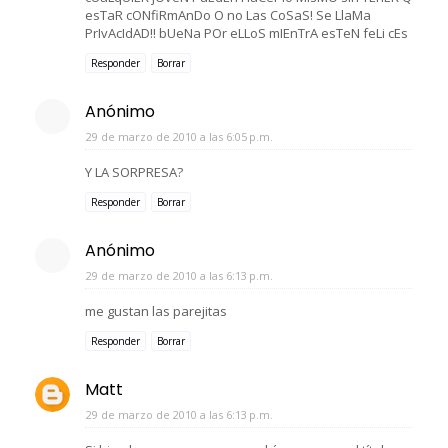
esTaR cONfiRmAnDo O no Las CoSaS! Se LlaMa
PrIvAcIdAD!! bUeNa POr eLLoS mIEnTrA esTeN feLi cEs
Responder
Borrar
Anónimo
29 de marzo de 2010 a las 6:05 p.m.
Y LA SORPRESA?
Responder
Borrar
Anónimo
29 de marzo de 2010 a las 6:13 p.m.
me gustan las parejitas
Responder
Borrar
Matt
29 de marzo de 2010 a las 6:13 p.m.