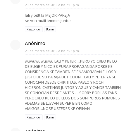
29 de marzo de 2010 a las 7:16 p.m.
lali y pittt la MEJOR PAREJA
se ven muiii iemmm juntos
Responder
Borrar
Anónimo
29 de marzo de 2010 a las 7:26 p.m.
wuwuwuwuuwu LALI Y PETER.....PERO YO CREO KE LO
DE EUGE Y NICO ES PURA PROPAGANDA PORKE KE
CONSIDENCIA KE TAMBIEN SE ENAMORARAN ELLOS Y
JUSTO DE SU PARAJA DE FICCION....LALI Y PETER YA SE
CONOCIAN DESDE CHIKITITAS, PABLO Y ROCHI
HICIERON CASTINGS JUNTOS Y AGUS Y CANDE TAMBIEN
SE CONOCIAN DESDE ANTES .....SORRY POR LAS FANS
PEROCREO KE LO DE LLOS DOS SON PUROS RUMORES
ADEMAS SE LLEVAN SUPER BIEN COMO
AMIGOS....NOSE USTEDES KE OPINAN
Responder
Borrar