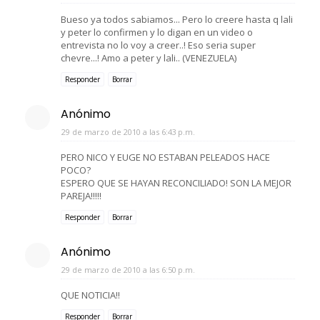
Bueso ya todos sabiamos... Pero lo creere hasta q lali
y peter lo confirmen y lo digan en un video o
entrevista no lo voy a creer..! Eso seria super
chevre...! Amo a peter y lali.. (VENEZUELA)
Responder
Borrar
Anónimo
29 de marzo de 2010 a las 6:43 p.m.
PERO NICO Y EUGE NO ESTABAN PELEADOS HACE
POCO?
ESPERO QUE SE HAYAN RECONCILIADO! SON LA MEJOR
PAREJA!!!!!
Responder
Borrar
Anónimo
29 de marzo de 2010 a las 6:50 p.m.
QUE NOTICIA!!
Responder
Borrar