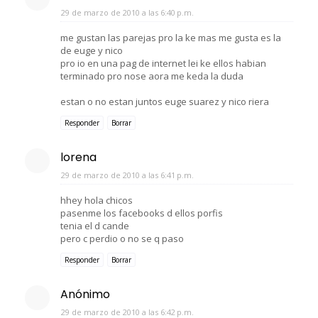
29 de marzo de 2010 a las 6:40 p.m.
me gustan las parejas pro la ke mas me gusta es la
de euge y nico
pro io en una pag de internet lei ke ellos habian
terminado pro nose aora me keda la duda
estan o no estan juntos euge suarez y nico riera
Responder
Borrar
lorena
29 de marzo de 2010 a las 6:41 p.m.
hhey hola chicos
pasenme los facebooks d ellos porfis
tenia el d cande
pero c perdio o no se q paso
Responder
Borrar
Anónimo
29 de marzo de 2010 a las 6:42 p.m.