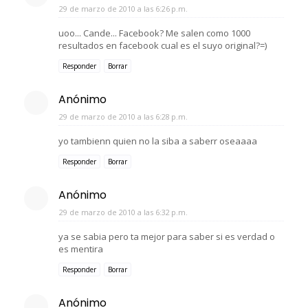
29 de marzo de 2010 a las 6:26 p.m.
uoo... Cande... Facebook? Me salen como 1000
resultados en facebook cual es el suyo original?=)
Responder
Borrar
Anónimo
29 de marzo de 2010 a las 6:28 p.m.
yo tambienn quien no la siba a saberr oseaaaa
Responder
Borrar
Anónimo
29 de marzo de 2010 a las 6:32 p.m.
ya se sabia pero ta mejor para saber si es verdad o
es mentira
Responder
Borrar
Anónimo