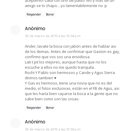
aceptenlo! salia con uno de patito feo y mas de un
amigo se lo chapo... yo lamentablemente no :p
Responder
Borrar
Anónimo
30 de marzo de 2010 a las 10:54 a.m.
Ander, lavate la boca con jabón antes de hablar asi
de los demas. Antes de confirmar que Gaston es gay,
confirmo que vos sos una envidiosa.
Lati t pit los mejores, aunque hasta que no los
escuche a ellos no me quedo tranquila.
Rochi Y Pablo son hermosos y Cande y Agus Sierra
divinos tambien ♥
Y Gas es hermoso, tiene una novia que no es del
medio, ví fotos exclusivas, están en el FB de Agus, asi
que les haría bien cayarse la boca a la gente que no
sabe bien como son las cosas-
Responder
Borrar
Anónimo
30 de marzo de 2010 a las 10:56 a.m.