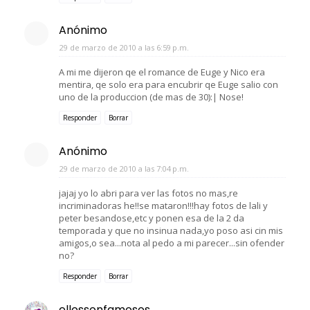
Anónimo
29 de marzo de 2010 a las 6:59 p.m.
A mi me dijeron qe el romance de Euge y Nico era
mentira, qe solo era para encubrir qe Euge salio con
uno de la produccion (de mas de 30):| Nose!
Responder
Borrar
Anónimo
29 de marzo de 2010 a las 7:04 p.m.
jajaj yo lo abri para ver las fotos no mas,re
incriminadoras he!!se mataron!!!hay fotos de lali y
peter besandose,etc y ponen esa de la 2 da
temporada y que no insinua nada,yo poso asi cin mis
amigos,o sea...nota al pedo a mi parecer...sin ofender
no?
Responder
Borrar
ellossonfamosos