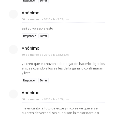
Responder
Borrar
Anónimo
30 de marzo de 2010 a las 2:05 p.m.
asii yo ya sabia esto
Responder
Borrar
Anónimo
30 de marzo de 2010 a las 2:32 p.m.
yo creo que el chavon debe dejar de hacerlo dejenlos
en paz cuando ellos se les de la gana lo confirmaran
y listo
Responder
Borrar
Anónimo
30 de marzo de 2010 a las 5:59 p.m.
me encanto la foto de euge y nico se ve que si se
quieren de verdad ,sin duda son la mejor pareja :)