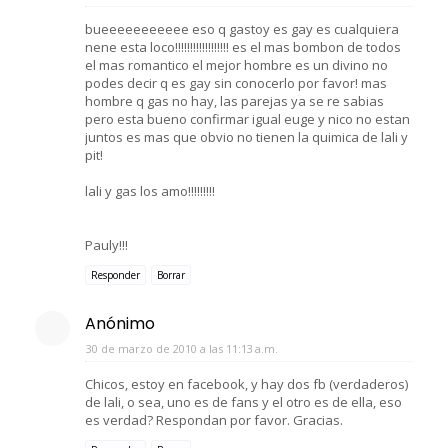
bueeeeeeeeeee eso q gastoy es gay es cualquiera
nene esta loco!!!!!!!!!!!!!!!!!! es el mas bombon de todos
el mas romantico el mejor hombre es un divino no
podes decir q es gay sin conocerlo por favor! mas
hombre q gas no hay, las parejas ya se re sabias
pero esta bueno confirmar igual euge y nico no estan
juntos es mas que obvio no tienen la quimica de lali y
pit!
lali y gas los amo!!!!!!!!!
Pauly!!!
Responder
Borrar
Anónimo
30 de marzo de 2010 a las 11:13 a.m.
Chicos, estoy en facebook, y hay dos fb (verdaderos)
de lali, o sea, uno es de fans y el otro es de ella, eso
es verdad? Respondan por favor. Gracias.