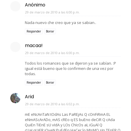
Anónimo
29 de marzo de 2010 a las 6:00 p.m.
Nada nuevo che creo que ya se sabian..
Responder
Borrar
macaa!
29 de marzo de 2010 a las 6:00 p.m.
Todos los romances que se dijeron ya se sabían. :P
igual está bueno que lo confirmen de una vez por
todas.
Responder
Borrar
Arid
29 de marzo de 2010 a las 6:02 p.m.
mE eNcAnTaN tOdAs Las PaREjAs Q cOnFiRmA EL
eNmAScArADo, mAS cREo q ES buEno deCiR Q cAda
QuiEn TiEnE sU vIdA y LOs ChIcOs aL iGuAl Q
cUaLqUiER jOveN PuEdEn HaCer lo MIsMO sIn TEnER Q