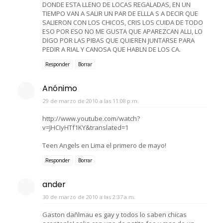
DONDE ESTA LLENO DE LOCAS REGALADAS, EN UN
TIEMPO VAN A SALIR UN PAR DE ELLLA S A DECIR QUE
SALIERON CON LOS CHICOS, CRIS LOS CUIDA DE TODO
ESO POR ESO NO ME GUSTA QUE APAREZCAN ALLI, LO
DIGO POR LAS PIBAS QUE QUIEREN JUNTARSE PARA
PEDIR A RIAL Y CANOSA QUE HABLN DE LOS CA.
Responder
Borrar
Anónimo
29 de marzo de 2010 a las 11:08 p.m.
http://www.youtube.com/watch?
v=JHCIyHTf1KY&translated=1
Teen Angels en Lima el primero de mayo!
Responder
Borrar
ander
30 de marzo de 2010 a las 2:37 a.m.
Gaston dañlmau es gay y todos lo saben chicas