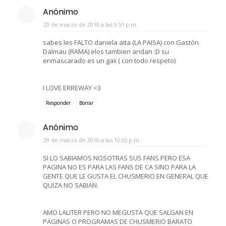
Anónimo
29 de marzo de 2010 a las 9:51 p.m.
sabes les FALTO daniela aita (LA PAISA) con Gastón
Dalmau (RAMA) elos tambien andan :D su
enmascarado es un gaii ( con todo respeto)
I LOVE ERREWAY <3
Responder
Borrar
Anónimo
29 de marzo de 2010 a las 10:02 p.m.
SI LO SABIAMOS NOSOTRAS SUS FANS PERO ESA
PAGINA NO ES PARA LAS FANS DE CA SINO PARA LA
GENTE QUE LE GUSTA EL CHUSMERIO EN GENERAL QUE
QUIZA NO SABIAN.
AMO LALITER PERO NO MEGUSTA QUE SALGAN EN
PAGINAS O PROGRAMAS DE CHUSMERIO BARATO