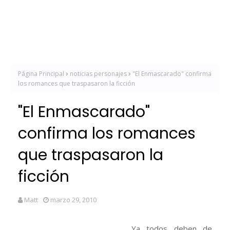
Página Principal
noticias personajes
"El Enmascarado" confirma
los romances que traspasaron la ficción
"El Enmascarado"
confirma los romances
que traspasaron la
ficción
Matt
marzo 29, 2010
Ya todos deben de