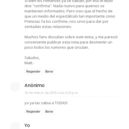
Si bien los romances ya se sabían, por eso el título
dice "confirma". Nada nuevo para quienes se
mantienen informados. Pero creo que el hecho de
que un medio del espectálculo tan importante como
Primicias Ya los confirme, nos sirve para dar por
sentadas estas relaciones.
Muchos fans discutían sobre este tema, y me pareció
conveniente publicar esta nota para desmentir un
poco todos los rumores que circulan.
Saludos,
Matt.-
Responder
Borrar
Anónimo
29 de marzo de 2010 a las 6:23 p.m.
yo ya las sabia a TODAS!
Responder
Borrar
Yo