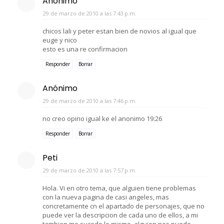
Anónimo
29 de marzo de 2010 a las 7:43 p.m.
chicos lali y peter estan bien de novios al igual que
euge y nico
esto es una re confirmacion
Responder
Borrar
Anónimo
29 de marzo de 2010 a las 7:46 p.m.
no creo opino igual ke el anonimo 19:26
Responder
Borrar
Peti
29 de marzo de 2010 a las 7:57 p.m.
Hola. Vi en otro tema, que alguien tiene problemas
con la nueva pagina de casi angeles, mas
concretamente cn el apartado de personajes, que no
puede ver la descripcion de cada uno de ellos, a mi
tambien me sucede lo mismo, alguien nos puede