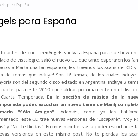
gels para España
gels para España
sto antes de que TeenAngels vuelva a España para su show en 
lacio de Vistalegre, salió el nuevo CD que tanto esperaron los fan
acias a Marta una fan española, les traemos los scans del CD y 
sta de temas que incluye! Son 16 temas, de los cuales incluye 
yoría son del segundo disco editado en Argentina. Incluye 3 tem
abados para este 2010 que saldrán próximamente en el disco 
 Cuarta Temporada.
En la sección de música de la nue
mporada podés escuchar un nuevo tema de Man!¡ complet
lamado "Sólo Amigos".
Además, como ya les habíam
mentado, este CD trae nuevas versiones de "Escaparé", "Voy P
s" y "No Te Rindas". En unos minutos vas a poder escuchar est
evas versiones en este mismo post! No te pierdas los sca