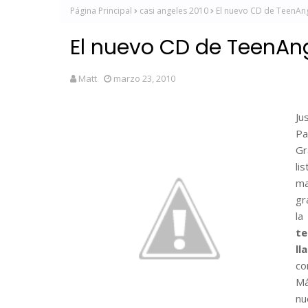
Página Principal
casi angeles 2010
El nuevo CD de TeenAn
El nuevo CD de TeenAn
Matt
marzo 23, 2010
Ju
Pa
Gr
li
ma
gr
la
te
l
co
Má
nu