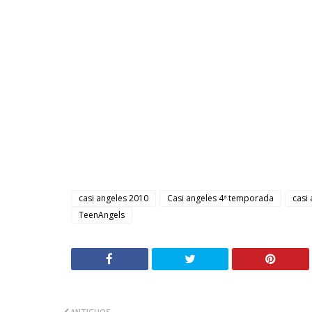
casi angeles 2010
Casi angeles 4ª temporada
casi
TeenAngels
ANTIGUOS