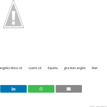
 angeles disco cd
cuarto cd
España
gira teen angels
Man
MÁS RECIENT