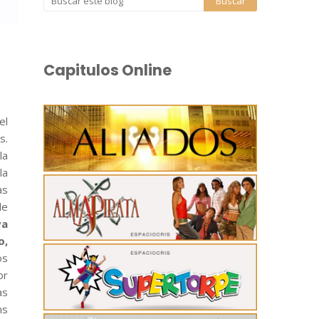
Capitulos Online
el
s.
la
la
as
de
va
o,
os
or
as
ns