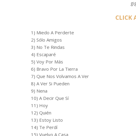
gi
CLICK 
1) Miedo A Perderte
2) Sólo Amigos
3) No Te Rindas
4) Escaparé
5) Voy Por Más
6) Bravo Por La Tierra
7) Que Nos Volvamos A Ver
8) A Ver Si Pueden
9) Nena
10) A Decir Que Sí
11) Hoy
12) Quién
13) Estoy Listo
14) Te Perdí
15) Vuelvo A Casa