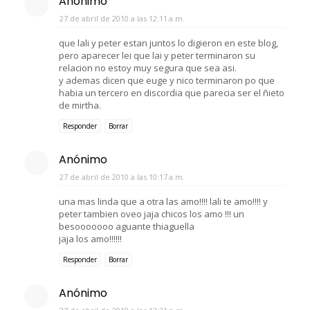
Anónimo
27 de abril de 2010 a las 12:11 a.m.
que lali y peter estan juntos lo digieron en este blog,
pero aparecer lei que lai y peter terminaron su
relacion no estoy muy segura que sea asi.
y ademas dicen que euge y nico terminaron po que
habia un tercero en discordia que parecia ser el ñieto
de mirtha.
Responder
Borrar
Anónimo
27 de abril de 2010 a las 10:17 a.m.
una mas linda que a otra las amo!!!! lali te amo!!!! y
peter tambien oveo jaja chicos los amo !!! un
besooooooo aguante thiaguella
jaja los amo!!!!!!
Responder
Borrar
Anónimo