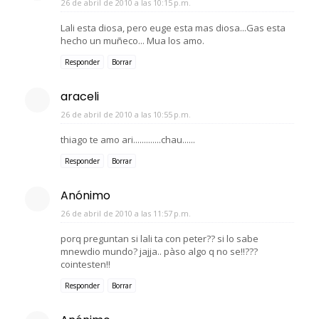
26 de abril de 2010 a las 10:15 p.m.
Lali esta diosa, pero euge esta mas diosa...Gas esta
hecho un muñeco... Mua los amo.
Responder
Borrar
araceli
26 de abril de 2010 a las 10:55 p.m.
thiago te amo ari.............chau......
Responder
Borrar
Anónimo
26 de abril de 2010 a las 11:57 p.m.
porq preguntan si lali ta con peter?? si lo sabe
mnewdio mundo? jajja.. pàso algo q no se!!???
cointesten!!
Responder
Borrar