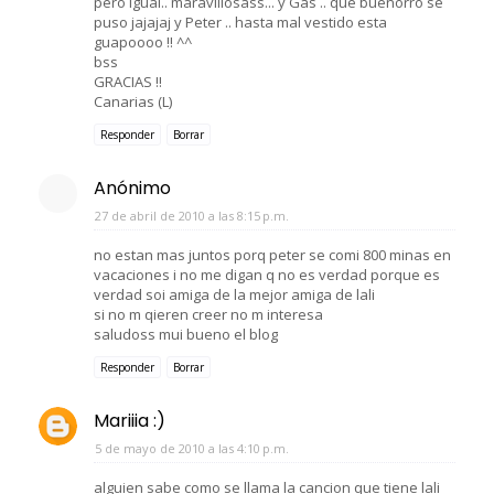
pero igual.. maravillosass... y Gas .. que buenorro se
puso jajajaj y Peter .. hasta mal vestido esta
guapoooo !! ^^
bss
GRACIAS !!
Canarias (L)
Responder
Borrar
Anónimo
27 de abril de 2010 a las 8:15 p.m.
no estan mas juntos porq peter se comi 800 minas en
vacaciones i no me digan q no es verdad porque es
verdad soi amiga de la mejor amiga de lali
si no m qieren creer no m interesa
saludoss mui bueno el blog
Responder
Borrar
Mariiia :)
5 de mayo de 2010 a las 4:10 p.m.
alguien sabe como se llama la cancion que tiene lali