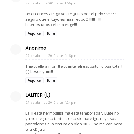
27 de abril de 2010 a las 1:56 p.m.
ah entonces amiga vos te guias por el pelo???????
seguro que el tuyo es mas feoooO!!!!!!!!!!!!!!
le tenes unos celos a euge!!!!!
Responder
Borrar
Anónimo
27 de abril de 2010 a las 4:16 p.m.
Thiaguella a morir!! aguante lali esposito!! diosa total!!
(L) besos yami!!
Responder
Borrar
LALITER (L)
27 de abril de 2010 a las 4:24 p.m.
Laliii esta hermosiiisiiima esta temporada y Euge no
ya no me gusta tanto ... esta siempre igual,, y esos
pantalones a la cintura en plan 80 ¬¬ no me van para
ella xD jaja