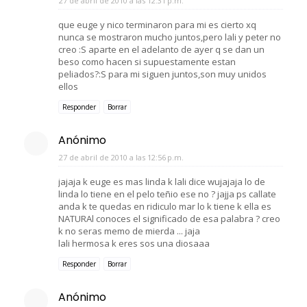
27 de abril de 2010 a las 12:31 p.m.
que euge y nico terminaron para mi es cierto xq
nunca se mostraron mucho juntos,pero lali y peter no
creo :S aparte en el adelanto de ayer q se dan un
beso como hacen si supuestamente estan
peliados?:S para mi siguen juntos,son muy unidos
ellos
Responder
Borrar
Anónimo
27 de abril de 2010 a las 12:56 p.m.
jajaja k euge es mas linda k lali dice wujajaja lo de
linda lo tiene en el pelo teñio ese no ? jajja ps callate
anda k te quedas en ridiculo mar lo k tiene k ella es
NATURAl conoces el significado de esa palabra ? creo
k no seras memo de mierda ... jaja
lali hermosa k eres sos una diosaaa
Responder
Borrar
Anónimo