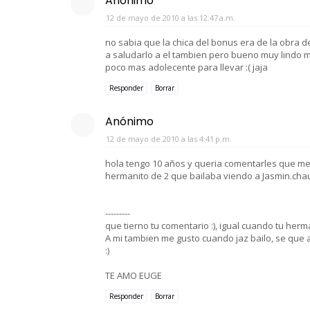
Anónimo
12 de mayo de 2010 a las 12:47 a.m.
no sabia que la chica del bonus era de la obra 
a saludarlo a el tambien pero bueno muy lindo m
poco mas adolecente para llevar :( jaja
Responder
Borrar
Anónimo
12 de mayo de 2010 a las 4:41 p.m.
hola tengo 10 años y queria comentarles que me 
hermanito de 2 que bailaba viendo a Jasmin.cha
---------
que tierno tu comentario :), igual cuando tu herm
A mi tambien me gusto cuando jaz bailo, se que 
:)
TE AMO EUGE
Responder
Borrar