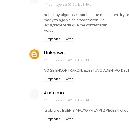
11 de mayo de 2010 a las 8:10 p.m.
hola, hay algunos capitulos que me los perdi y no
mar y thiago ya se encontraron????
les agradeceria que me contestaran.
Adios
Responder
Borrar
Unknown
11 de mayo de 2010 a las 8:13 p.m.
NO SE ENCONTRARON. EL ESTUVO ADENTRO DEL 
Responder
Borrar
Anónimo
11 de mayo de 2010 a las 8:14 p.m.
la obra es BUENISIMA..YO YA LA VI 2 VECES!!! el que
Responder
Borrar