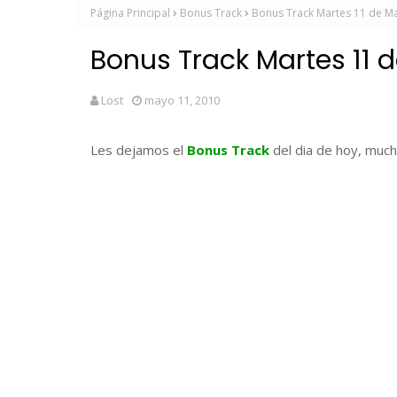
Página Principal
Bonus Track
Bonus Track Martes 11 de M
Bonus Track Martes 11 
Lost
mayo 11, 2010
Les dejamos el
Bonus Track
del dia de hoy, mucha