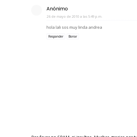
Anónimo
26 de mayo de 2010 a las 5:49 p.m.
hola lali sos muy linda andrea
Responder
Borrar