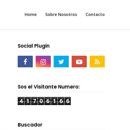
Home
Sobre Nosotros
Contacto
Social Plugin
Sos el Visitante Numero:
4
1
7
0
6
1
6
6
Buscador