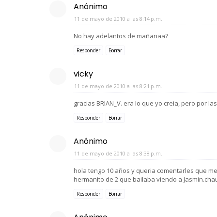
Anónimo
11 de mayo de 2010 a las 8:14 p.m.
No hay adelantos de mañanaa?
Responder
Borrar
vicky
11 de mayo de 2010 a las 8:21 p.m.
gracias BRIAN_V. era lo que yo creia, pero por la
Responder
Borrar
Anónimo
11 de mayo de 2010 a las 8:38 p.m.
hola tengo 10 años y queria comentarles que me 
hermanito de 2 que bailaba viendo a Jasmin.cha
Responder
Borrar