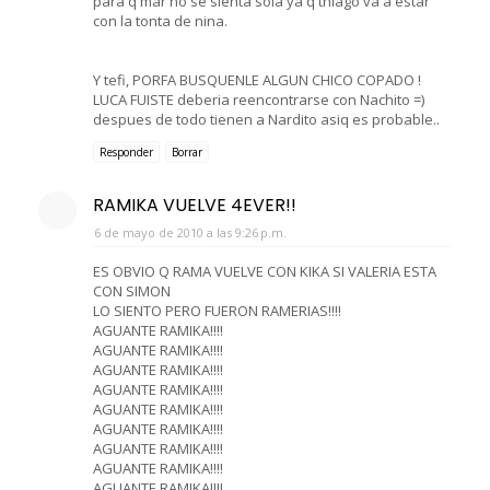
para q mar no se sienta sola ya q thiago va a estar
con la tonta de nina.
Y tefi, PORFA BUSQUENLE ALGUN CHICO COPADO !
LUCA FUISTE deberia reencontrarse con Nachito =)
despues de todo tienen a Nardito asiq es probable..
Responder
Borrar
RAMIKA VUELVE 4EVER!!
6 de mayo de 2010 a las 9:26 p.m.
ES OBVIO Q RAMA VUELVE CON KIKA SI VALERIA ESTA
CON SIMON
LO SIENTO PERO FUERON RAMERIAS!!!!
AGUANTE RAMIKA!!!!
AGUANTE RAMIKA!!!!
AGUANTE RAMIKA!!!!
AGUANTE RAMIKA!!!!
AGUANTE RAMIKA!!!!
AGUANTE RAMIKA!!!!
AGUANTE RAMIKA!!!!
AGUANTE RAMIKA!!!!
AGUANTE RAMIKA!!!!