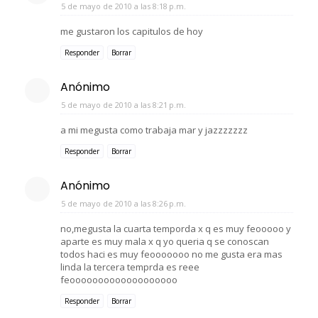
5 de mayo de 2010 a las 8:18 p.m.
me gustaron los capitulos de hoy
Responder
Borrar
Anónimo
5 de mayo de 2010 a las 8:21 p.m.
a mi megusta como trabaja mar y jazzzzzzz
Responder
Borrar
Anónimo
5 de mayo de 2010 a las 8:26 p.m.
no,megusta la cuarta temporda x q es muy feooooo y
aparte es muy mala x q yo queria q se conoscan
todos haci es muy feooooooo no me gusta era mas
linda la tercera temprda es reee
feooooooooooooooooooo
Responder
Borrar