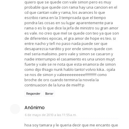
quiero que se quede con vale simon pero es muy
probable que quede con rama hay una cancion en el
cd que cantan vale y rama, los avances lo que
escribio rama en la 3 temproada que el tiempo
pondra las cosas en su lugar aparentemente para
rama o es lo que dice la jefa de ministro su gran amor
es vale. no creo que mel se quede con teo ya que son
de diferentes epocas, el gra amor de hope es teo. si
entre nacho y tefi no paso nada puede ser que
desaparezca nardito y por ende simon quede con
mel seria malisimo. pero vale y simon se casaron y
nadie interrumpio el casamiento es una union muyt
fuerte y vale se re nota que esta enamora de simon
como dijo thiago nunk hablo tanto! volvio kika.. ojala
se nos de simon y valeeeeeeeeee!!!!!!!!!!!!! como
broche de oro cuando termina la novela la
continuacion de la luna de miel!!!:p
Responder
Borrar
Anónimo
6 de mayo de 2010 a las 11:55 a.m.
hoa soy tamara y le queria decir que me encanto que