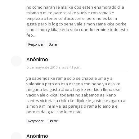
no como haran re mal ke dos esten enamorado d la
misma p mi re parece si ke vuelve con rama ke
empieza a tener contactocon el pero no es ke m
guste pero lo logico seria vale simon rama kika porke
sino simon y kika keda solo cuando termine todo esto
feo...
Responder
Borrar
Anónimo
5 de mayo de 2010 a las 8:41 p.m.
ya sabemos ke rama solo se chapa a uma y a
valentina pero en esa escena con hope ya dijo ke
ninguna les gusta ahora hay ke ver kien llena ese
vacio vale o kika? todavia no sabemos asi keno
cantes victoria la chika ke dijoke le gusto ke agarrn a
simon a mi ni m va las parejas d rama lo amo a el
pero m da igual con kien este
Responder
Borrar
Anónimo