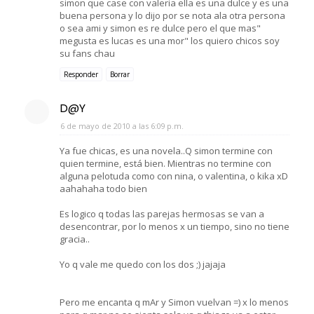
simon que case con valeria ella es una dulce y es una
buena persona y lo dijo por se nota ala otra persona
o sea ami y simon es re dulce pero el que mas"
megusta es lucas es una mor" los quiero chicos soy
su fans chau
Responder
Borrar
D@Y
6 de mayo de 2010 a las 6:09 p.m.
Ya fue chicas, es una novela..Q simon termine con
quien termine, está bien. Mientras no termine con
alguna pelotuda como con nina, o valentina, o kika xD
aahahaha todo bien
Es logico q todas las parejas hermosas se van a
desencontrar, por lo menos x un tiempo, sino no tiene
gracia..
Yo q vale me quedo con los dos ;) jajaja
Pero me encanta q mAr y Simon vuelvan =) x lo menos