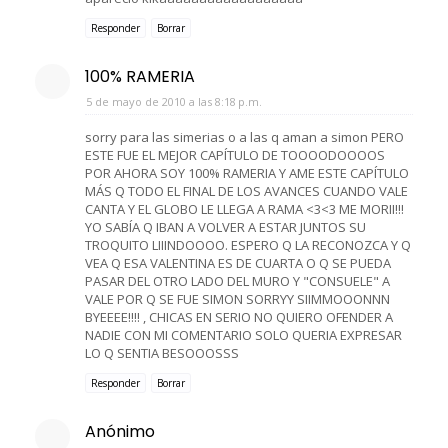
Responder
Borrar
100% RAMERIA
5 de mayo de 2010 a las 8:18 p.m.
sorry para las simerias o a las q aman a simon PERO
ESTE FUE EL MEJOR CAPÍTULO DE TOOOODOOOOS
POR AHORA SOY 100% RAMERIA Y AME ESTE CAPÍTULO
MÁS Q TODO EL FINAL DE LOS AVANCES CUANDO VALE
CANTA Y EL GLOBO LE LLEGA A RAMA <3<3 ME MORII!!!
YO SABÍA Q IBAN A VOLVER A ESTAR JUNTOS SU
TROQUITO LIIINDOOOO. ESPERO Q LA RECONOZCA Y Q
VEA Q ESA VALENTINA ES DE CUARTA O Q SE PUEDA
PASAR DEL OTRO LADO DEL MURO Y "CONSUELE" A
VALE POR Q SE FUE SIMON SORRYY SIIMMOOONNN
BYEEEE!!!! , CHICAS EN SERIO NO QUIERO OFENDER A
NADIE CON MI COMENTARIO SOLO QUERIA EXPRESAR
LO Q SENTIA BESOOOSSS
Responder
Borrar
Anónimo