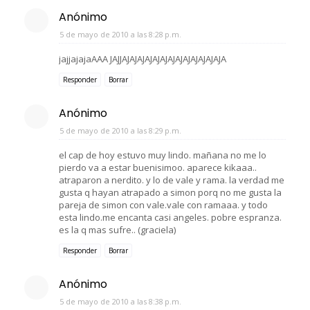
Anónimo
5 de mayo de 2010 a las 8:28 p.m.
jajjajajaAAA JAJJAJAJAJAJAJAJAJAJAJAJAJAJAJA
Responder
Borrar
Anónimo
5 de mayo de 2010 a las 8:29 p.m.
el cap de hoy estuvo muy lindo. mañana no me lo
pierdo va a estar buenisimoo. aparece kikaaa..
atraparon a nerdito. y lo de vale y rama. la verdad me
gusta q hayan atrapado a simon porq no me gusta la
pareja de simon con vale.vale con ramaaa. y todo
esta lindo.me encanta casi angeles. pobre espranza.
es la q mas sufre.. (graciela)
Responder
Borrar
Anónimo
5 de mayo de 2010 a las 8:38 p.m.