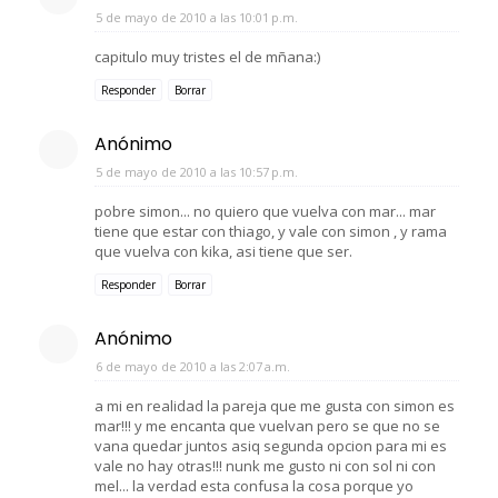
5 de mayo de 2010 a las 10:01 p.m.
capitulo muy tristes el de mñana:)
Responder
Borrar
Anónimo
5 de mayo de 2010 a las 10:57 p.m.
pobre simon... no quiero que vuelva con mar... mar
tiene que estar con thiago, y vale con simon , y rama
que vuelva con kika, asi tiene que ser.
Responder
Borrar
Anónimo
6 de mayo de 2010 a las 2:07 a.m.
a mi en realidad la pareja que me gusta con simon es
mar!!! y me encanta que vuelvan pero se que no se
vana quedar juntos asiq segunda opcion para mi es
vale no hay otras!!! nunk me gusto ni con sol ni con
mel... la verdad esta confusa la cosa porque yo