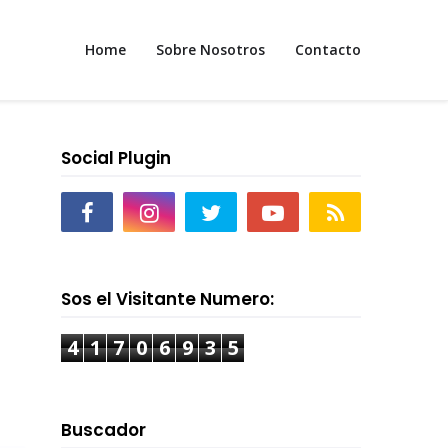
Home
Sobre Nosotros
Contacto
Social Plugin
Sos el Visitante Numero:
4
1
7
0
6
9
3
5
Buscador